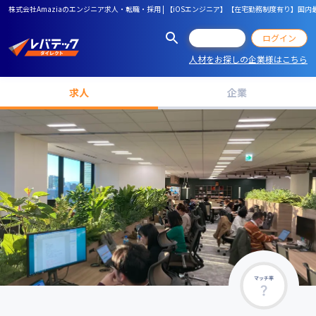
株式会社Amaziaのエンジニア求人・転職・採用 | 【iOSエンジニア】【在宅勤務制度有り】
会員登録
ログイン
人材をお探しの企業様はこちら
求人
企業
マッチ率