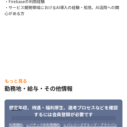
・Firebaseの利用経験

Release Monitoringでリリース後の経過観察を行っていただきま
・サービス開発領域におけるAI導入の経験・知見、AI活用への関
す。
心がある方
■コードレビューを含むチームメンバー間での協働開発

PullRequestベースでのコードレビューや、必要に応じてペアプロ
やモブプロを実施し成果物の認識合わせをしていただきます。
■クラッシュ調査/修正

アプリリリース後はFirebase Crashlyticsを確認し、発見したクラ
ッシュの修正対応を行いアプリの品質向上を行っていただきま
す。
■企画/運営チームも交えた仕様およびデザインの策定

仕様策定は企画/運営が主導ですが、エンジニアからも開発者目
もっと見る
線、およびユーザ目線での意見出しを行っていただきます。デザ
勤務地・給与・その他情報
インについても、デザイナーがFigmaに作成したものについてフ
ィードバックを行っていただきます。
■iOS関連技術へのキャッチアップ

想定年収、待遇・福利厚生、
選考プロセスなどを確認
勤務地
iOS・Swift・SwiftUI及びその関連技術の学習・調査も業務の一環
するには会員登録が必要です
として行っていただきます。

try! Swift TokyoやiOSDC Japanを始めとするカンファレンスや勉
利用規約
、
レバテックID利用規約
、
レバレジーズグループ・プライバシ