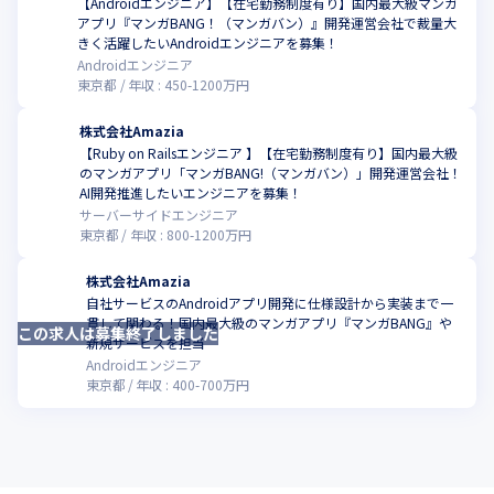
【Androidエンジニア】【在宅勤務制度有り】国内最大級マンガ
■コードレビュー

アプリ『マンガBANG！（マンガバン）』開発運営会社で裁量大
こ
エンジニア同士でのピアレビューとCTOによるレビュー
きく活躍したいAndroidエンジニアを募集！
の2段階で実施します。

Androidエンジニア
東京都
年収 :
450
-
1200
万円
また、必要に応じてペアプロやモブプログラミングを実施
したり、重要機能についてはエンジニアチーム全体でレビ
株式会社Amazia
ュー会を行うこともあります。

【Ruby on Railsエンジニア 】【在宅勤務制度有り】国内最大級
のマンガアプリ「マンガBANG!（マンガバン）」開発運営会社！
こ
■ソフトウェアテスト

AI開発推進したいエンジニアを募集！
サーバーサイドエンジニア
機能の追加、変更が多いため、ソフトウェアテストは重要
東京都
年収 :
800
-
1200
万円
機能の単体テストがメインとなっています。

テストの自動化は今後力を入れていきたい分野です。

株式会社Amazia
＜サービス開発へのAI導入の取り組み＞

自社サービスのAndroidアプリ開発に仕様設計から実装まで一
貫して関わる！国内最大級のマンガアプリ『マンガBANG』や
現在、サービス開発へのAI活用検証をすすめているフェー
この求人は募集終了しました
新規サービスを担当
ズです。

Androidエンジニア
具体的にはGitHub Copilot、Claude codeを導入して利
東京都
年収 :
400
-
700
万円
用方法について検討しています。

＜組織体制＞

・エンジニア10名
