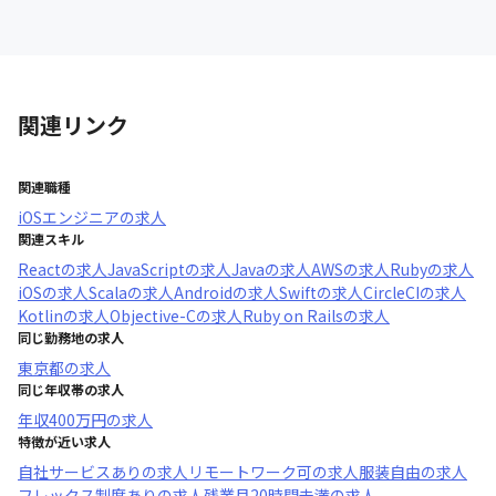
関連リンク
関連職種
iOSエンジニア
の求人
関連スキル
React
の求人
JavaScript
の求人
Java
の求人
AWS
の求人
Ruby
の求人
iOS
の求人
Scala
の求人
Android
の求人
Swift
の求人
CircleCI
の求人
Kotlin
の求人
Objective-C
の求人
Ruby on Rails
の求人
同じ勤務地の求人
東京都
の求人
同じ年収帯の求人
年収
400万円
の求人
特徴が近い求人
自社サービスあり
の求人
リモートワーク可
の求人
服装自由
の求人
フレックス制度あり
の求人
残業月20時間未満
の求人