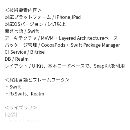
あれば、新しい言語やフレームワークの導入提案を積極的に歓迎
＜技術要素内容＞

します。「なぜその技術を選ぶのか」を論理的に説明し、チーム
対応プラットフォーム / iPhone,iPad

の合意を得られれば、自律的に技術選定を進めることができま
す。
対応OSバージョン / 14.7以上

開発言語 / Swift

アーキテクチャ / MVVM + Layered Architectureベース

パッケージ管理 / CocoaPods + Swift Package Manager

CI Service / Bitrise

DB / Realm

レイアウト / UIKit、基本コードベースで、SnapKitを利用

＜採用言語とフレームワーク＞

・Swift

・RxSwift、Realm

＜ライブラリ＞

[必須]

・RxSwift/RxCocoa

・Realm
