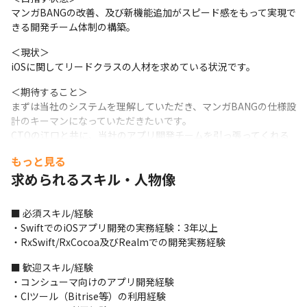
マンガBANGの改善、及び新機能追加がスピード感をもって実現で
きる開発チーム体制の構築。
＜現状＞

iOSに関してリードクラスの人材を求めている状況です。
＜期待すること＞

まずは当社のシステムを理解していただき、マンガBANGの仕様設
計のキーマンになっていただきたいです。

CTOの江口と共に、当社のアプリ開発チームを引っ張ってくれる
存在になっていただきたいと期待しています。

もっと見る
＜ミッション＞

求められるスキル・人物像
洗練されたUI/UXによる漫画体験をユーザに提供する。

テスト・計測によって安定した品質のリリースを継続する。

高機能なアプリを持続して開発し続けられる技術スタックを追求
■ 必須スキル/経験

する。
・SwiftでのiOSアプリ開発の実務経験：3年以上

・RxSwift/RxCocoa及びRealmでの開発実務経験
＜入社後の業務内容＞

■マンガBANG iOS の機能開発/テスト/リリース

■ 歓迎スキル/経験

Git-flowに則ってBANG iOSの新規機能の開発、および既存機能の
・コンシューマ向けのアプリ開発経験

改修を行っていただきます。

・CIツール（Bitrise等）の利用経験

実装後は実機でのテストを行い、リリース後はFirebaseの