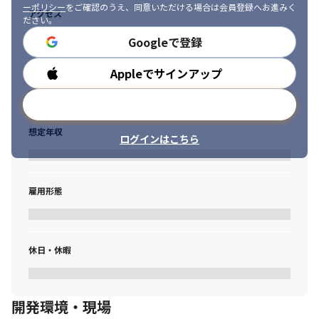
強会にも参加補助があります。
ーポリシー
をご確認のうえ、同意いただける場合は会員登録へお進みく
アクセス
ださい。
■AI活用の推進と開発の効率化

Googleで登録
アプリ開発のAI活用について最新情報のキャッチアップとプロジ
ェクトへの適用の検討をしていただきます。

Appleでサインアップ
勤務時間
実際に活用して開発の効率化やテストコードの拡充によるアプリ
品質の向上も実施していただきます。
メールアドレスで登録
＜仕事の魅力＞

想定年収
・200万人のユーザが利用する大規模なサービスを開発・運用

ログインはこちら
　・大規模トラフィックを支えるための高負荷対策やパフォーマ
ンス改善など、成長し続けるサービスの「技術的な挑戦」に日々
取り組むことができます。開発した機能のインパクトがダイレク
雇用形態
トにユーザーに届き、サービスの価値提供を感じられる環境で
す。

・エンジニアが企画から参画

　・ビジネスサイドと一体になり、サービスの将来像や新機能の
休日・休暇
企画・要件定義段階から深く関われます。技術的な知見に基づい
た提案が尊重され、自身のアイデアをサービスのロードマップや
仕様決定に反映できる大きな裁量があります。

・新技術導入における裁量の大きさ

開発環境・現場
　技術的な課題解決やサービス成長に最も適した技術スタックで