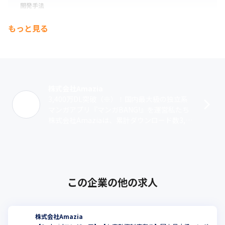
＜開発の進め方＞

開発手法
■次に作るものはどうやって決められるか

スクラム
まず企画/運営チームおよびエンジニアで企画を行いま
もっと見る
す。次に要件を元にデザイナーと企画/運営チームでデザ
プロジェクト管理
インを作成し、それをエンジニアが開発者目線でレビュー
GitHub
を行いブラッシュアップしていきます。デザインがfixした
らSprintで開発計画に組み込み実装に着手していきます。

コミュニケーションツール
Slack
株式会社Amazia
■タスクの見積もり、スケジュール管理

3,400万DL突破（※）！国内最大級の独立系
タスクの見積もりは各担当分野のエンジニアに任せていま
マンガアプリ『マンガBANG!』を運営私たち
株式会社Amaziaは、累計ダウンロード数3,4
す。

00万を突破したマンガアプリ『マンガBAN
全体のスケジュールはCTOが管理しています。

G!』（※）を中心に･･･
■開発フロー

スクラムをベースにした開発フローを採用しています。ス
この企業の他の求人
プリントの期間は2週間です。

スプリントの完了時には毎回振り返りを実施してプロジェ
クトの進め方、チームのあり方について議論します。

株式会社Amazia