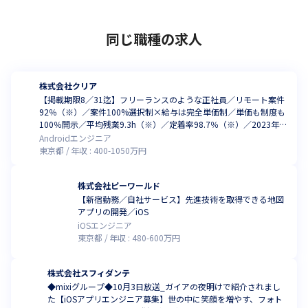
└CTO

　サーバーサイドチーム：

同じ職種の求人
　正社員サーバーサイドエンジニア2名、正社員インフラ
エンジニア1名

　業務委託サーバーサイドエンジニア3名

株式会社クリア
　アプリチーム：

【掲載期限8／31迄】フリーランスのような正社員／リモート案件
　正社員iOSエンジニア2名、正社員Androidエンジニア1
92％（※）／案件100%選択制×給与は完全単価制／単価も制度も
100％開示／平均残業9.3h（※）／定着率98.7％（※）／2023年度
名、業務委託Androidエンジニア1名

の売上成長率は160%（※いずれも、2025年12月時点）
Androidエンジニア
・サービス運用10名

東京都
年収 :
400
-
1050
万円
・UIUXデザイナー1名

株式会社ピーワールド
＜開発メンバーの裁量＞

【新宿勤務／自社サービス】先進技術を取得できる地図
・OS やエディタ、IDE といった個人の環境は、各自の責
アプリの開発／iOS
任で好きなものを使うことができます。

iOSエンジニア
東京都
年収 :
480
-
600
万円
・企画を決定する場に、実装を担当する開発メンバーが参
加しています。

株式会社スフィダンテ
・タスクの見積もりは、実装を担当するメンバーが中心と
◆mixiグループ◆10月3日放送_ガイアの夜明けで紹介されまし
なって行います

た【iOSアプリエンジニア募集】世の中に笑顔を増やす、フォト