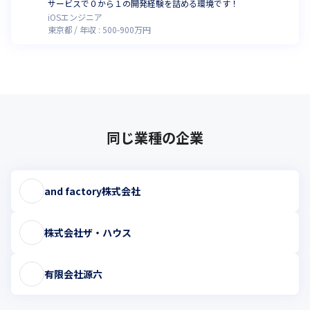
・全体のスケジュール管理は、途中の成果を随時確認しな
サービスで０から１の開発経験を詰める環境です！
がら、

iOSエンジニア
東京都
年収 :
500
-
900
万円
　納期または盛り込む機能を柔軟に調整する形で行ってい
ます。

<社内の雰囲気>

当社の強みは自由な企画とスピード感のある開発力です。

少数精鋭の組織なので、さまざまなアイディアを自ら出
し、実践して頂けます。

同じ業種の企業
また、服装や音楽など社内は自由な環境となっています。
リラックスして業務に集中して頂けます。業務時間に最大
限集中して成果を出せる人がフィットする会社です。

and factory株式会社
会社としてはまだまだベンチャーとして新しいことにチャ
株式会社ザ・ハウス
レンジして行きますが、長時間猛烈に働くということは避
け、集中力をもって、成果を出すことを重視しています。
休日出勤や深夜残業はほぼなく、エンジニア平均残業時間
有限会社源六
も3.8時間と少なく、ワークライフバランスに優れた組織
を目指しています。