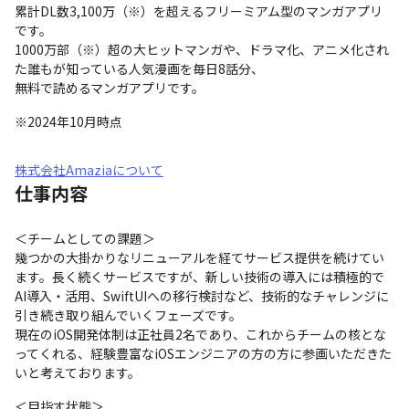
累計DL数3,100万（※）を超えるフリーミアム型のマンガアプリ
です。

1000万部（※）超の大ヒットマンガや、ドラマ化、アニメ化され
た誰もが知っている人気漫画を毎日8話分、

無料で読めるマンガアプリです。
※2024年10月時点
株式会社Amaziaについて
仕事内容
＜チームとしての課題＞

幾つかの大掛かりなリニューアルを経てサービス提供を続けてい
ます。長く続くサービスですが、新しい技術の導入には積極的で
AI導入・活用、SwiftUIへの移行検討など、技術的なチャレンジに
引き続き取り組んでいくフェーズです。

現在のiOS開発体制は正社員2名であり、これからチームの核とな
ってくれる、経験豊富なiOSエンジニアの方の方に参画いただきた
いと考えております。
＜目指す状態＞
