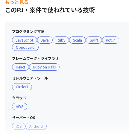
もっと見る
このPJ・案件で使われている技術
[歓迎要件]

・Firebase

　・RemoteConfig

プログラミング言語
　・ABTest

JavaScript
Java
Ruby
Scala
Swift
Kotlin
　・InAppMessaging

Objective-C
・テスト

　・Quick

フレームワーク・ライブラリ
　・Nimble

React
Ruby on Rails
　・Cuckoo

・Snapkit

ミドルウェア・ツール
・SwaggerClient (Open API Generator)

CircleCI
<開発ツール>

クラウド
・Xcode

AWS
・Bitrise、GitHub、Slack

サーバー・OS
・SwiftLint

iOS
Android