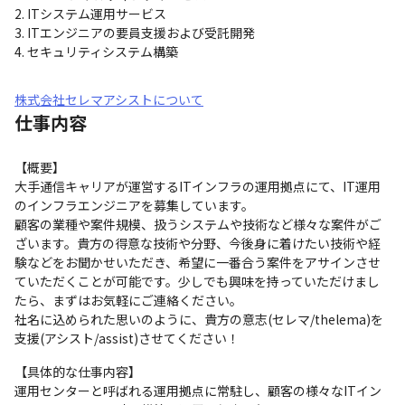
2. ITシステム運用サービス

3. ITエンジニアの要員支援および受託開発

4. セキュリティシステム構築
株式会社セレマアシストについて
仕事内容
【概要】

大手通信キャリアが運営するITインフラの運用拠点にて、IT運用
のインフラエンジニアを募集しています。

顧客の業種や案件規模、扱うシステムや技術など様々な案件がご
ざいます。貴方の得意な技術や分野、今後身に着けたい技術や経
験などをお聞かせいただき、希望に一番合う案件をアサインさせ
ていただくことが可能です。少しでも興味を持っていただけまし
たら、まずはお気軽にご連絡ください。

社名に込められた思いのように、貴方の意志(セレマ/thelema)を
支援(アシスト/assist)させてください！
【具体的な仕事内容】

運用センターと呼ばれる運用拠点に常駐し、顧客の様々なITイン