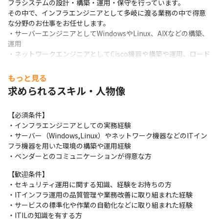
フラシステムの設計・構築・運用・保守を行っています。

その中で、インフラエンジニアとして多岐に渡る業務の中で得意
な分野のお仕事をお任せします。

・サーバーエンジニアとしてWindowsやLinux、AIXなどの構築、
運用

・ネットワークエンジニアとしてCisco機器や構築や運用、ロード
バランサーやファイアーウォールを使ったNWの設計など

・クラウドサービス（AWSやAzure）の知識、経験を活かしたプ
もっと見る
ロジェクトの設計や運用

求められるスキル・人物像
・データーベースの設計、構築、運用の経験を活かしたミドルウ
ェアエンジニア

【必須条件】

・顧客からの要求に対する変更作業、問合せの対応、各種不具合
・インフラエンジニアとしての実務経験

の改善調査

・サーバー（Windows,Linux）やネットワーク機器などのITイン
・運用手順書の作成や工事計画書の作成

フラ機器を用いた環境の構築や運用経験

など
・ベンダーとのコミュニケーションが得意な方
顧客のシステムや業種によって求められる専門的な知識や技術な
【歓迎条件】

どが異なります。貴方の経験に沿って、担当するプロジェクトを
・セキュリティ運用に関する知識、経験をお持ちの方

アサインさせていただきます。

・ITインフラ運用の品質管理や業務改善に取り組まれた経験

英語のヒアリングに自信がある、英語の読み書きができる方で、
・サービスの標準化や作業の自動化などに取り組まれた経験

希望があれば海外顧客を担当するグローバル案件をお任せする事
・ITILの知識を有する方
も可能です。