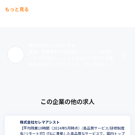
もっと見る
株式会社セレマアシスト
金融・医療業界の高品質なITシステム運用サ
ービスを提供し、さらなる拡大を目指す企業
株式会社セレマアシストは、2012年6月に創
業しました。現在は大阪と東京に拠点を置
き、高品質なITシステムの運用受託や･･･
この企業の他の求人
株式会社セレマアシスト
【平均残業10時間（2024年5月時点）/高品質サービス/研修制度
有/リモート可】ITILに準拠した高品質なサービスで、国内トップ