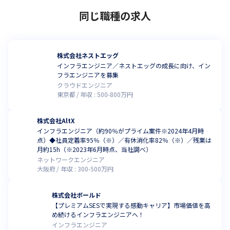
同じ職種の求人
株式会社ネストエッグ
インフラエンジニア／ネストエッグの成長に向け、イン
フラエンジニアを募集
クラウドエンジニア
東京都
年収 :
500
-
800
万円
株式会社AltX
インフラエンジニア（約90％がプライム案件※2024年4月時
点）◆社員定着率95％（※）／有休消化率82％（※）／残業は
月約15h（※2023年6月時点、当社調べ）
ネットワークエンジニア
大阪府
年収 :
300
-
500
万円
株式会社ボールド
【プレミアムSESで実現する感動キャリア】市場価値を高
め続けるインフラエンジニアへ！
インフラエンジニア