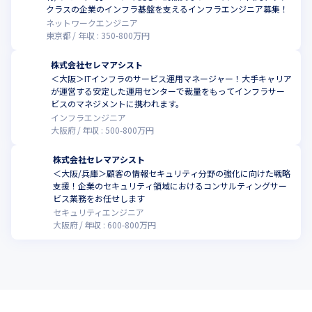
クラスの企業のインフラ基盤を支えるインフラエンジニア募集！
ネットワークエンジニア
東京都
年収 :
350
-
800
万円
株式会社セレマアシスト
＜大阪＞ITインフラのサービス運用マネージャー！大手キャリア
が運営する安定した運用センターで裁量をもってインフラサー
ビスのマネジメントに携われます。
インフラエンジニア
大阪府
年収 :
500
-
800
万円
株式会社セレマアシスト
＜大阪/兵庫＞顧客の情報セキュリティ分野の強化に向けた戦略
支援！企業のセキュリティ領域におけるコンサルティングサー
ビス業務をお任せします
セキュリティエンジニア
大阪府
年収 :
600
-
800
万円