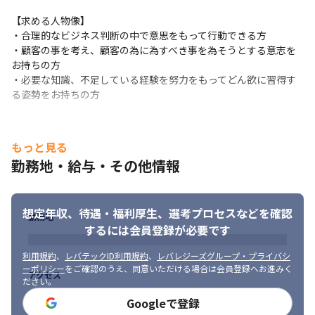
【求める人物像】

・合理的なビジネス判断の中で意思をもって行動できる方

・顧客の事を考え、顧客の為に為すべき事を為そうとする意志を
お持ちの方

・必要な知識、不足している経験を努力をもってどん欲に習得す
る姿勢をお持ちの方
もっと見る
勤務地・給与・その他情報
想定年収、待遇・福利厚生、
選考プロセスなどを確認
勤務地
するには会員登録が必要です
利用規約
、
レバテックID利用規約
、
レバレジーズグループ・プライバシ
ーポリシー
をご確認のうえ、同意いただける場合は会員登録へお進みく
アクセス
ださい。
Googleで登録