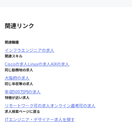
関連リンク
関連職種
インフラエンジニア
の求人
関連スキル
Cisco
の求人
Linux
の求人
AIX
の求人
同じ勤務地の求人
大阪府
の求人
同じ年収帯の求人
年収
500万円
の求人
特徴が近い求人
リモートワーク可
の求人
オンライン選考可
の求人
求人検索ページに戻る
ITエンジニア・デザイナー求人を探す