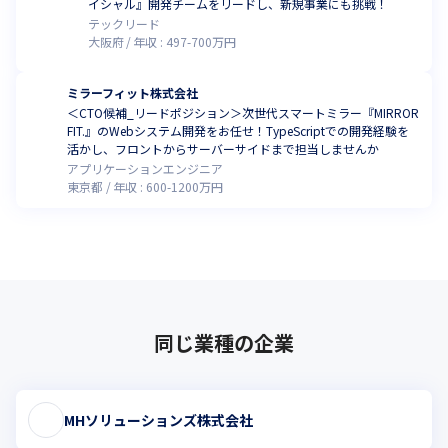
イシャル』開発チームをリードし、新規事業にも挑戦！
テックリード
大阪府
年収 :
497
-
700
万円
ミラーフィット株式会社
＜CTO候補_リードポジション＞次世代スマートミラー『MIRROR
FIT.』のWebシステム開発をお任せ！TypeScriptでの開発経験を
活かし、フロントからサーバーサイドまで担当しませんか
アプリケーションエンジニア
東京都
年収 :
600
-
1200
万円
同じ業種の企業
MHソリューションズ株式会社