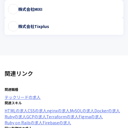
株式会社MIXI
株式会社Tixplus
関連リンク
関連職種
テックリード
の求人
関連スキル
HTML
の求人
CSS
の求人
nginx
の求人
MySQL
の求人
Docker
の求人
Ruby
の求人
GCP
の求人
Terraform
の求人
Figma
の求人
Ruby on Rails
の求人
Firebase
の求人