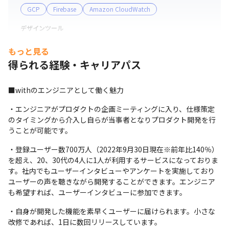
GCP
Firebase
Amazon CloudWatch
ド、ストレージ：512GBフラッシュストレージの最新の
MacBook Proを支給しております。業務に必要なソフト
デザインツール
はご入社後に申請の上インストールをお願いしておりま
Figma
す。
もっと見る
得られる経験・キャリアパス
プロジェクト管理
GitHub
esa
Wrike
■withのエンジニアとして働く魅力
コミュニケーションツール
・エンジニアがプロダクトの企画ミーティングに入り、仕様策定
Slack
のタイミングから介入し自らが当事者となりプロダクト開発を行
支給PC
うことが可能です。
Mac
・登録ユーザー数700万人（2022年9月30日現在※前年比140％）
を超え、20、30代の4人に1人が利用するサービスになっておりま
す。社内でもユーザーインタビューやアンケートを実施しており
ユーザーの声を聴きながら開発することができます。エンジニア
も希望すれば、ユーザーインタビューに参加できます。
・自身が開発した機能を素早くユーザーに届けられます。小さな
改修であれば、1日に数回リリースしています。