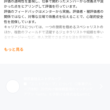
評価の透明性を重視し、仕事で関わったメンバーから改善点や良
かった点をヒアリングして評価を行っています。

評価のフィードバックはメンターから実施。評価者・被評価者の
関係ではなく、対等な立場で改善点を伝えることで、心理的安全
性を担保しています。

キャリアパスについては、一つの技術を極めるスペシャリストの
ほか、複数のフィールドで活躍するジェネラリストや組織を率い
るマネージャーなど、本人次第でさまざまな道を実現可能。サー
ビスの運営とグロースを両立できるキャリアを、メンターや上長
と二人三脚で考えていける環境です。
もっと見る
株式会社エニトグループ
■ 「エニトグループ」について（2事業グル
ープ体制）20代向け価値観重視のマッチング
アプリ『with』 を手掛ける株式会社withと、
恋愛結婚を叶えるマッチングアプリ『Omia
i』 を手掛ける株式会･･･