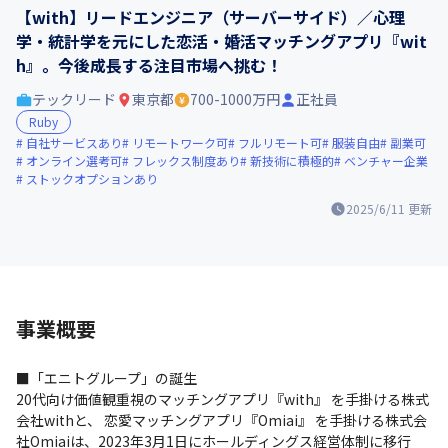
【with】リードエンジニア（サーバーサイド）／心理
学・統計学を元にした恋活・婚活マッチングアプリ『wit
h』。今後成長する注目市場へ挑む！
テックリード
東京都
700-1000万円
正社員
Ruby
自社サービスあり
リモートワーク可
フルリモート可
服装自由
副業可
オンライン選考可
フレックス制度あり
新技術に積極的
ベンチャー企業
ストックオプションあり
2025/6/11
更新
事業概要
■「エニトグループ」の誕生

20代向け価値観重視のマッチングアプリ『with』 を手掛ける株式
会社withと、 恋愛マッチングアプリ『Omiai』 を手掛ける株式会
社Omiaiは、2023年3月1日にホールディングス経営体制に移行