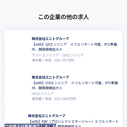
この企業の他の求人
株式会社エニトグループ
【with】QAエンジニア ※フルリモート可能、IPO準備
こ
中、開発規模拡大※
テストエンジニア・QAエンジニア
東京都
年収 :
500
-
700
万円
株式会社エニトグループ
【with】iOSエンジニア ※フルリモート可能、IPO準備
こ
中、開発規模拡大※
iOSエンジニア
東京都
年収 :
550
-
1000
万円
株式会社エニトグループ
【with】PjM（プロジェクトマネージャー）※フルリモート
この求人は募集終了しました
こ
可能、IPO準備中、開発規模拡大※