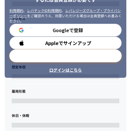
コードレビューが完了したら、セクション内での動作確認会を行
利用規約
、
レバテックID利用規約
、
レバレジーズグループ・プライバシ
いプラットフォーム横断でOS差分がないか、不具合がないかチェ
ーポリシー
をご確認のうえ、同意いただける場合は会員登録へお進みく
アクセス
ックし、QAを経てリリースとなります。
ださい。
Googleで登録
■過去のプロジェクト例
①大規模プロジェクト

Appleでサインアップ
勤務時間
・ForYou機能の開発 （期間：6ヶ月程度）

・with上の行動データを使って、様々な切り口でおすすめのお相
メールアドレスで登録
手を紹介するパーソナライズに特化した機能を実装
想定年収
ログインはこちら
②中規模プロジェクト

・サブ写真にコメント付与（期間：1ヶ月程度）

・サブ写真にコメントを付けられる機能を実装し、あわせてプロ
フィール画面を一部リニューアル
雇用形態
③小規模プロジェクト

・いいね！タブに経由地を追加 （期間：5日程度）

・お相手がどの画面からいいね！を送信したかわかる機能を実装
休日・休暇