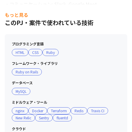
・コミュニケーション: Slack, Google Meet

・ドキュメンテーション:esa, Figma

もっと見る
　※開発環境はMacを使用します

このPJ・案件で使われている技術
■働く環境

◆ハイブリッドワークでフレキシブルに働ける環境

プログラミング言語
「リモート」と「出社」は日々の業務の種類や状況に応
HTML
CSS
Ruby
じ、どちらかを選択いただけます。

また、フレックスタイム制度（コアタイム11時〜16時）
フレームワーク・ライブラリ
を導入しております。サーバーチームは毎朝10:45より朝
Ruby on Rails
会を実施しており、PJTの進捗確認や相談、雑談の機会を
設けております。

データベース
MySQL
※全従業員によるミーティングを実施する機会を設けた際
は出社をご依頼します。（年2回程度を想定／交通費支給
ミドルウェア・ツール
あり）

nginx
Docker
Terraform
Redis
Travis CI
New Relic
Sentry
fluentd
◆最新のMacBook Proを支給

クラウド
画面サイズ：13〜16インチ、メモリ：16GB ユニファイ