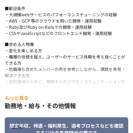
■歓迎条件

■開発体制

・大規模webサービスのパフォーマンスチューニングの経験

開発テーマごとに、3つのユニットを形成し、複数のプロジェクト
・AWS・GCP 等のクラウドを用いた開発・運用経験

を担当します。
・Ruby及びRuby on Railsでの開発・運用経験

・CSSやJavaScriptなどのフロントエンド開発・運用経験
・顧客体験のアップデートを追求するチーム

・ビジネスKPIの改善を追求するチーム

■求める人物像

・イノベーションのテーマを追求するチーム
・変化を楽しめる方

・職種の垣根を越え、ユーザーのサービス体験を考え抜くことが
プランナー、サーバーサイドエンジニア、iOS/Androidエンジニ
できる方

ア、デザイナー、QAの職種横断メンバーの固定化によりチームと
・他職種も含めたメンバーの声を参考にしながら、課題を発見・
しての練度をあげてテーマに取り組んでおります。
解決できる方

プランナーが作成した企画を元に、ユニット内会議が行われ、各
・目的達成のために、開発するだけでなくコミュニケーションを
ユニットごとのメンバーで内容をプラッシュアップしていきま
とって円滑にすすめることにもモチベーションがある方
す。ユニット内会議を経て、キックオフミーディングが実施さ
もっと見る
れ、メンバーが各自見積もった内容をユニット内で組み合わせス
勤務地・給与・その他情報
ケジュールを仮決定します。
開発は、定例ミーティングにて成果物を確認しながら実装を進め
ていき、同職種内でコードレビューをメンバー相互に実施しま
想定年収、待遇・福利厚生、
選考プロセスなどを確認
勤務地
す。
するには会員登録が必要です