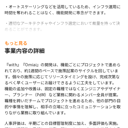
・オートスケーリングなどを活用しているため、インフラ運用に
時間を奪われることはなく、機能開発に専念ができます。
・適切なアーキテクチャやインフラ選定において裁量を持って決
めることができます。
・withのエンジニアにおいて決まり決まったキャリアパスはな
もっと見る
く、EMやテックリードなどのロールと、ジョブランクが切り離さ
事業内容の詳細
れているので、可能な限り本人の意思を尊重したキャリアパスを
描くことができます。
『with』『Omiai』の開発は、機能ごとにプロジェクトで進めら
れており、約1週間のペースで施策起案のサイクルを回していま
す。個々の施策に応じてリリースタイミングを設け、完成次第な
るべく早くユーザーにお届けできるように工夫をしています。

機能の追加や改善は、固定の職種ではなくエンジニアやデザイナ
ー、プランナー（PdM）など業務に関わるメンバー全員が提案。
職種を跨いだチームでプロジェクトを進めるため、他の部門の目
的や事情を理解し、相手の立場に立ったコミュニケーションを取
りながら業務に取り組んでいます。
人事評価は、半期ごとの目標管理制度に加え、多面評価も実施。