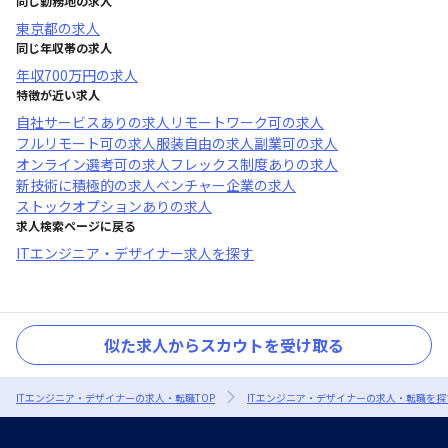
同じ勤務地の求人
東京都
の求人
同じ年収帯の求人
年収
700万円
の求人
特徴が近い求人
自社サービスあり
の求人
リモートワーク可
の求人
フルリモート可
の求人
服装自由
の求人
副業可
の求人
オンライン選考可
の求人
フレックス制度あり
の求人
新技術に積極的
の求人
ベンチャー企業
の求人
ストックオプションあり
の求人
求人検索ページに戻る
ITエンジニア・デザイナー求人を探す
似た求人からスカウトを受け取る
ITエンジニア・デザイナーの求人・転職TOP
ITエンジニア・デザイナーの求人・転職を探