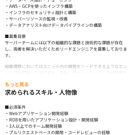
・AWS・GCPを使ったインフラ構築

・インフラのセキュリティ設計と構築

・サーバーリソースの監視・改善

・データアナリスト向けデータパイプラインの構築
■募集背景

サーバーチームには以下の組織的な課題と技術的な課題が存在
し、両者を解決いただくためリードエンジニアを募集しておりま
す。
組織課題においてはユニット内の開発をリードできるようなエン
ジニアの不足しております。また、サーバーエンジニアが状況を
整理してクライアントを含めた開発方針の決定をすることが多い
もっと見る
ためクライアントを考慮した設計開発をリードしていただくこと
求められるスキル・人物像
を期待しております。
技術課題においては、高負荷と整合性が求められる状況におい
■必須条件

て、適切な手段を選んで要件を達成していただきたいと思ってお
・Webアプリケーション開発経験

ります。より具体的な技術課題としては、言語やライブラリ・
・RDBを用いたアプリケーション設計・開発経験

AWSインフラの安全なアップデート、高負荷環境下でも安定して
・3人以上でのチーム開発経験

サービス提供が出来るアプリ/インフラのパフォーマンス改善など
・プルリクエストベースの開発・コードレビューの経験
に取り組んでいただきたいと思います。