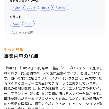
バーを固定することで、チームとしての練度を高めなが
ミドルウェア・ツール
ら、テーマに取り組む体制をとっています。

nginx
Docker
Redis
fluentd
クラウド
プランナーが作成した企画をもとに、ユニット内でのディ
AWS
GCP
スカッションを行い、メンバー全員で内容をブラッシュア
ップしていきます。その後、キックオフミーティングを実
プロジェクト管理
施し、各メンバーが見積もった工数をもとに、ユニット内
Swagger
でスケジュールを仮決定します。

もっと見る
その他
開発フェーズでは、定例ミーティングで成果物を確認しな
事業内容の詳細
RubyMine
がら実装を進めていきます。実装後は、同職種内で相互に
コードレビューを実施。コードレビューが完了したら、セ
『with』『Omiai』の開発は、機能ごとにプロジェクトで進めら
クション内で動作確認会を行い、OSごとの差異や不具合
れており、約1週間のペースで施策起案のサイクルを回していま
がないかをプラットフォーム横断でチェックします。その
す。個々の施策に応じてリリースタイミングを設け、完成次第な
後、QAプロセスを経て、リリースへと進みます。

るべく早くユーザーにお届けできるように工夫をしています。

機能の追加や改善は、固定の職種ではなくエンジニアやデザイナ
ー、プランナー（PdM）など業務に関わるメンバー全員が提案。
■開発環境

職種を跨いだチームでプロジェクトを進めるため、他の部門の目
・開発言語：Ruby on Rails, HTML / CSS、Kotlin、Swift

的や事情を理解し、相手の立場に立ったコミュニケーションを取
・データベース：MySQL, Redis, BigQuery

りながら業務に取り組んでいます。