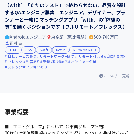
【with】「ただのテスト」で終わらせない。品質を設計
するQAエンジニア募集！エンジニア、デザイナー、プラ
ンナーと一緒に マッチングアプリ「with」の“体験の
質”を磨くポジションです【フルリモート／フレックス】
Androidエンジニア
東京都（恵比寿駅）
500-700万円
正社員
HTML
CSS
Swift
Kotlin
Ruby on Rails
自社サービスあり
リモートワーク可
フルリモート可
服装自由
副業可
フレックス制度あり
新技術に積極的
ベンチャー企業
ストックオプションあり
2025/6/11
更新
事業概要
■「エニトグループ」について（2事業グループ体制）

20代向け価値観重視のマッチングアプリ『with』 を手掛ける株式