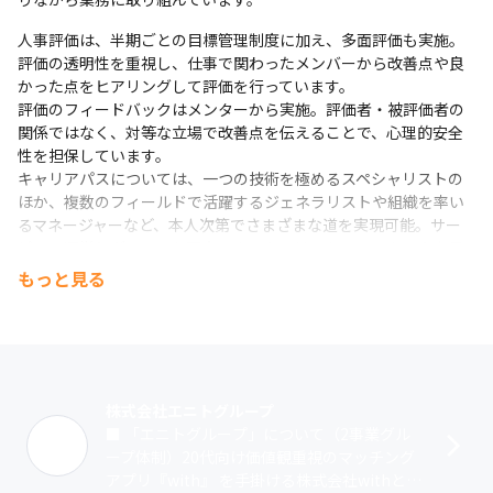
・分析：Firebase Analytics

・インフラ：AWS、GCP

人事評価は、半期ごとの目標管理制度に加え、多面評価も実施。
評価の透明性を重視し、仕事で関わったメンバーから改善点や良
・その他：Docker, nginx, fluentd, Swagger, 
かった点をヒアリングして評価を行っています。

RubyMine(IDE)
評価のフィードバックはメンターから実施。評価者・被評価者の
関係ではなく、対等な立場で改善点を伝えることで、心理的安全
性を担保しています。

キャリアパスについては、一つの技術を極めるスペシャリストの
ほか、複数のフィールドで活躍するジェネラリストや組織を率い
るマネージャーなど、本人次第でさまざまな道を実現可能。サー
ビスの運営とグロースを両立できるキャリアを、メンターや上長
と二人三脚で考えていける環境です。
もっと見る
株式会社エニトグループ
■ 「エニトグループ」について（2事業グル
ープ体制）20代向け価値観重視のマッチング
アプリ『with』 を手掛ける株式会社withと、