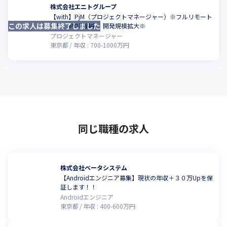
株式会社エニトグループ
【with】PjM（プロジェクトマネージャー）※フルリモート
この求人は募集終了しました
こ
可能、IPO準備中、開発規模拡大※
プロジェクトマネージャー
東京都
年収 :
700
-
1000
万円
同じ職種の求人
株式会社ベータシステム
【Androidエンジニア募集】現状の年収＋３０万Upを保
証します！！
Androidエンジニア
東京都
年収 :
400
-
600
万円