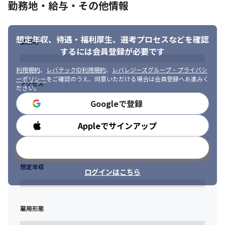
勤務地・給与・その他情報
・新しい知識や技術を積極的に学び、成長し続けたい方

・変化やチャレンジを楽しめるマインドで、チームの成長にも貢
献したい方
想定年収、待遇・福利厚生、
選考プロセスなどを確認
勤務地
するには会員登録が必要です
利用規約
、
レバテックID利用規約
、
レバレジーズグループ・プライバシ
ーポリシー
をご確認のうえ、同意いただける場合は会員登録へお進みく
アクセス
ださい。
Googleで登録
Appleでサインアップ
勤務時間
メールアドレスで登録
想定年収
ログインはこちら
雇用形態