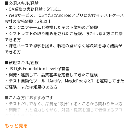
・QAの枠を超えた挑戦を歓迎するカルチャー

■必須スキル/経験

　◦当社ではQAを「テスト担当者」としてではなく、「高い品質
・QA業務の実務経験：5年以上

をどう実現するか」をリードする存在として捉えています。プロ
・Webサービス、iOSまたはAndroidアプリにおけるテストケース
セス改善、品質指標の設計、テスト自動化など、さまざまな挑戦
設計の実務経験：3年以上

を応援する社風の中で、これからのQAチームを一緒に形づくって
・エンジニアチームと連携したテスト業務のご経験

いく面白さがあります。

・シフトレフトの取り組みをされたご経験、または考え方に共感
・QAとして視野を広げ、スキルを高められる環境

できる方

　◦要件定義からテスト設計、自動化や品質改善まで幅広い工程
・課題ベースで物事を捉え、職種の壁がなく解決策を導く議論が
に関わる中で、QAとしての視野やスキルを着実に伸ばせる環境で
できる方
す。さらに職種横断のチームでの協働を通じて、開発・企画との
■歓迎スキル/経験

連携力やプロダクト全体への理解も深まり、キャリアの幅を広げ
・JSTQB Foundation Level 保有者

ていくことができます。
・開発と連携して、品質基準を定義してきたご経験

■業務内容（変更の範囲）

・テスト自動化ツール（Autify、MagicPodなど）を運用してきた
（雇入れ直後）事業本部　QAチーム配属

ご経験、または知見のある方
（変更の範囲）全ての業務への配置転換あり
■こんな方におすすめです

・テストだけでなく、品質を“設計”するところから関わりたい方

・開発チームと協力しながら、対話・提案を通じて価値あるプロ
ダクトを作りたい方

・テスト自動化やプロセス改善など、技術を活かして品質向上に
もっと見る
挑戦したい方
