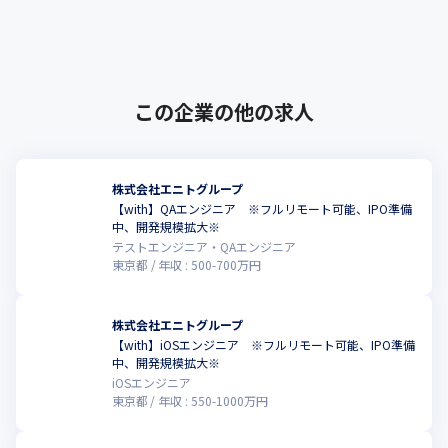
恋愛結婚を叶えるマッチングアプリ『Omia
i』 を手掛ける株式会･･･
この企業の他の求人
株式会社エニトグループ
【with】QAエンジニア ※フルリモート可能、IPO準備
こ
中、開発規模拡大※
テストエンジニア・QAエンジニア
東京都
年収 :
500
-
700
万円
株式会社エニトグループ
【with】iOSエンジニア ※フルリモート可能、IPO準備
こ
中、開発規模拡大※
iOSエンジニア
東京都
年収 :
550
-
1000
万円