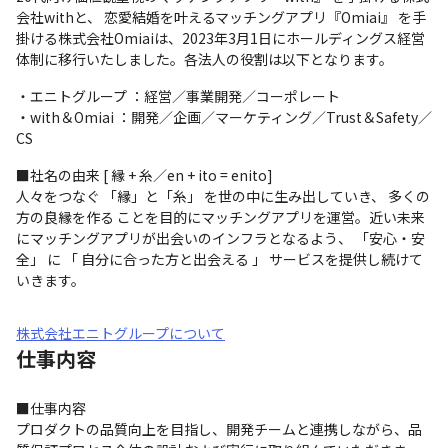
会社withと、 恋愛結婚を叶えるマッチングアプリ『Omiai』 を手
掛ける株式会社Omiaiは、2023年3月1日にホールディングス経営
体制に移行いたしました。各法人の役割は以下となります。
・エニトグループ ：経営／事業開発／コーポレート

・with＆Omiai ：開発／企画／マーケティング／Trust＆Safety／
CS
■社名の由来 [ 縁 + 糸／en + ito = enito]

人々をつなぐ 「縁」と「糸」 を世の中に生み出していき、 多くの
方の良縁を作る ことを目的にマッチングアプリを運営。近い未来
にマッチングアプリが出会いのインフラとなるよう、 「安心・安
全」 に 「 自分に合った方と出会える 」 サービスを提供し続けて
いきます。
株式会社エニトグループについて
仕事内容
■仕事内容

プロダクトの品質向上を目指し、開発チームと連携しながら、品