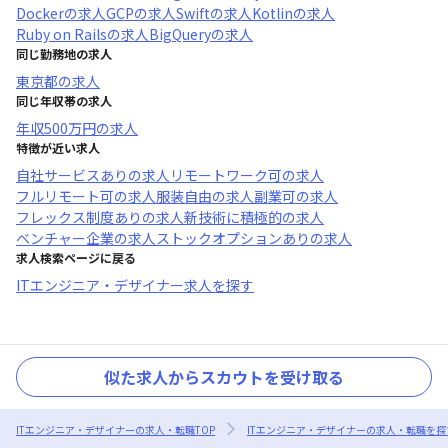
Docker
の求人
GCP
の求人
Swift
の求人
Kotlin
の求人
Ruby on Rails
の求人
BigQuery
の求人
同じ勤務地の求人
東京都
の求人
同じ年収帯の求人
年収
500万円
の求人
特徴が近い求人
自社サービスあり
の求人
リモートワーク可
の求人
フルリモート可
の求人
服装自由
の求人
副業可
の求人
フレックス制度あり
の求人
新技術に積極的
の求人
ベンチャー企業
の求人
ストックオプションあり
の求人
求人検索ページに戻る
ITエンジニア・デザイナー求人を探す
似た求人からスカウトを受け取る
ITエンジニア・デザイナーの求人・転職TOP
ITエンジニア・デザイナーの求人・転職を探