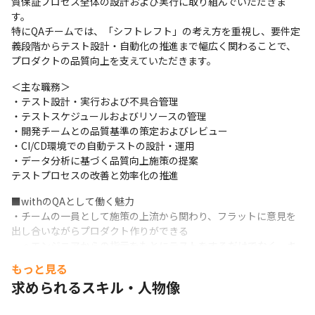
質保証プロセス全体の設計および実行に取り組んでいただきま
す。

特にQAチームでは、「シフトレフト」の考え方を重視し、要件定
義段階からテスト設計・自動化の推進まで幅広く関わることで、
プロダクトの品質向上を支えていただきます。
＜主な職務＞

・テスト設計・実行および不具合管理

・テストスケジュールおよびリソースの管理

・開発チームとの品質基準の策定およびレビュー

・CI/CD環境での自動テストの設計・運用

・データ分析に基づく品質向上施策の提案

テストプロセスの改善と効率化の推進
■withのQAとして働く魅力

・チームの一員として施策の上流から関わり、フラットに意見を
出し合いながらプロダクト作りができる

　◦エンジニアからの指示をもとにテストをするだけでなく、キ
ックオフ段階からQAが施策に参加します。機能仕様に対する意見
もっと見る
やテストアプローチの提案も歓迎される環境で、プランナーやエ
求められるスキル・人物像
ンジニアとフラットに意見を出し合いながら、より良いプロダク
トづくりに貢献できます。
