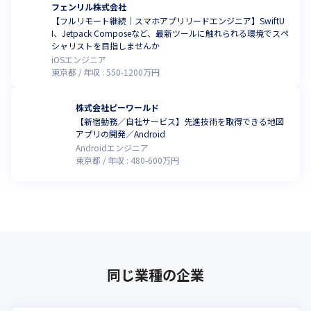
フェンリル株式会社
【フルリモート継続｜スマホアプリリードエンジニア】SwiftU
I、Jetpack Composeなど、最新ツールに触れられる環境でスペ
シャリストを目指しませんか
iOSエンジニア
東京都
年収 :
550
-
1200
万円
株式会社ピーワールド
【新宿勤務／自社サービス】先進技術を取得できる地図
アプリの開発／Android
Androidエンジニア
東京都
年収 :
480
-
600
万円
同じ業種の企業