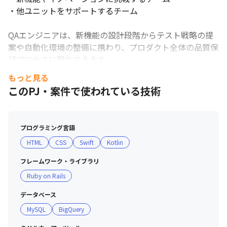
・他ユニットをサポートするチーム

QAエンジニアは、新機能の設計段階からテスト戦略の提
案や自動化環境の整備に携わり、プロダクト全体の品質保
証プロセスに関与できます。

もっと見る
特に新規機能開発においては、開発プロセスの上流から関
このPJ・案件で使われている技術
わることができ、キックオフの段階で機能に対する意見や
テスト方針を提案する機会があります。テスト設計や実行
より前に仕様を把握できる点も、大きなメリットです。

プログラミング言語
HTML
CSS
Swift
Kotlin
テスト設計および実行は、担当のQAエンジニアが主体と
なって進め、エンジニアをはじめとする他職種のメンバー
フレームワーク・ライブラリ
と連携しながら業務を遂行します。

Ruby on Rails
各ユニットには、プランナー、サーバーサイドエンジニ
データベース
ア、iOS／Androidエンジニア、デザイナー、QAなど、職
MySQL
BigQuery
種横断のメンバーがアサインされています。一定期間メン