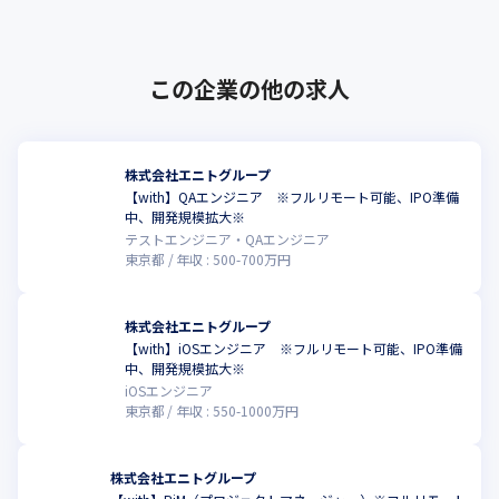
この企業の他の求人
株式会社エニトグループ
【with】QAエンジニア ※フルリモート可能、IPO準備
こ
中、開発規模拡大※
テストエンジニア・QAエンジニア
東京都
年収 :
500
-
700
万円
株式会社エニトグループ
【with】iOSエンジニア ※フルリモート可能、IPO準備
こ
中、開発規模拡大※
iOSエンジニア
東京都
年収 :
550
-
1000
万円
株式会社エニトグループ