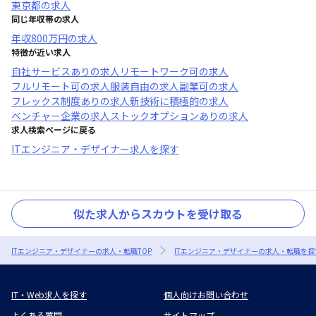
東京都
の求人
同じ年収帯の求人
年収
800万円
の求人
特徴が近い求人
自社サービスあり
の求人
リモートワーク可
の求人
フルリモート可
の求人
服装自由
の求人
副業可
の求人
フレックス制度あり
の求人
新技術に積極的
の求人
ベンチャー企業
の求人
ストックオプションあり
の求人
求人検索ページに戻る
ITエンジニア・デザイナー求人を探す
似た求人からスカウトを受け取る
ITエンジニア・デザイナーの求人・転職TOP
ITエンジニア・デザイナーの求人・転職を探
IT・Web求人を探す
個人向けお問い合わせ
よくある質問
サイトマップ