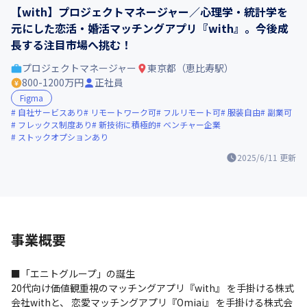
【with】プロジェクトマネージャー／心理学・統計学を
元にした恋活・婚活マッチングアプリ『with』。今後成
長する注目市場へ挑む！
プロジェクトマネージャー
東京都（恵比寿駅）
800-1200万円
正社員
Figma
自社サービスあり
リモートワーク可
フルリモート可
服装自由
副業可
フレックス制度あり
新技術に積極的
ベンチャー企業
ストックオプションあり
2025/6/11
更新
事業概要
■「エニトグループ」の誕生

20代向け価値観重視のマッチングアプリ『with』 を手掛ける株式
会社withと、 恋愛マッチングアプリ『Omiai』 を手掛ける株式会