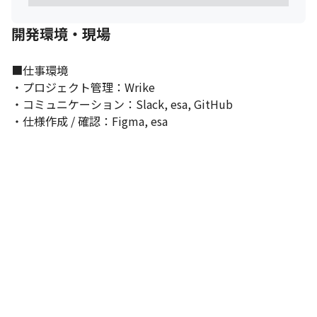
用してきた過去データを踏まえた施策なので、確度が高く面白い
と感じてもらえるプロジェクトが多いと考えています。

開発環境・現場
現在でも議論や相談は活発に行われており、プロジェクトマネー
ジャーとして活躍しやすい組織と考えています。

今後は、プロダクト開発だけではなくマーケティングに関わるプ
■仕事環境

ロジェクトの拡大も想定しています。よりプロジェクトが並行す
・プロジェクト管理：Wrike

ることになるため、チャレンジの機会を提供できます。
・コミュニケーション：Slack, esa, GitHub

・仕様作成 / 確認：Figma, esa