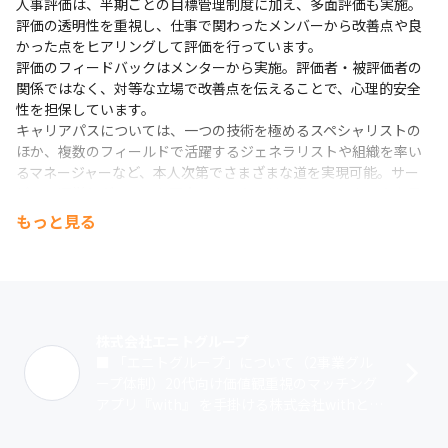
人事評価は、半期ごとの目標管理制度に加え、多面評価も実施。
評価の透明性を重視し、仕事で関わったメンバーから改善点や良
かった点をヒアリングして評価を行っています。

評価のフィードバックはメンターから実施。評価者・被評価者の
関係ではなく、対等な立場で改善点を伝えることで、心理的安全
性を担保しています。

キャリアパスについては、一つの技術を極めるスペシャリストの
ほか、複数のフィールドで活躍するジェネラリストや組織を率い
るマネージャーなど、本人次第でさまざまな道を実現可能。サー
ビスの運営とグロースを両立できるキャリアを、メンターや上長
と二人三脚で考えていける環境です。
もっと見る
株式会社エニトグループ
■ 「エニトグループ」について（2事業グル
ープ体制）20代向け価値観重視のマッチング
アプリ『with』 を手掛ける株式会社withと、
恋愛結婚を叶えるマッチングアプリ『Omia
i』 を手掛ける株式会･･･