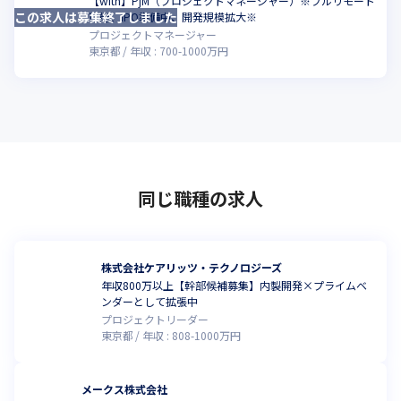
【with】PjM（プロジェクトマネージャー）※フルリモート
この求人は募集終了しました
こ
可能、IPO準備中、開発規模拡大※
プロジェクトマネージャー
東京都
年収 :
700
-
1000
万円
同じ職種の求人
株式会社ケアリッツ・テクノロジーズ
年収800万以上【幹部候補募集】内製開発×プライムベ
ンダーとして拡張中
プロジェクトリーダー
東京都
年収 :
808
-
1000
万円
メークス株式会社