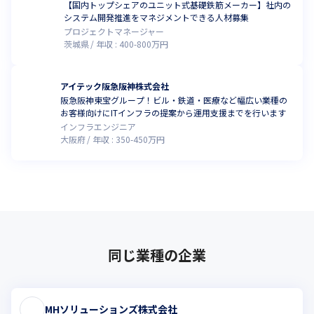
【国内トップシェアのユニット式基礎鉄筋メーカー】社内の
システム開発推進をマネジメントできる人材募集
プロジェクトマネージャー
茨城県
年収 :
400
-
800
万円
アイテック阪急阪神株式会社
阪急阪神東宝グループ！ビル・鉄道・医療など幅広い業種の
お客様向けにITインフラの提案から運用支援までを行います
インフラエンジニア
大阪府
年収 :
350
-
450
万円
同じ業種の企業
MHソリューションズ株式会社