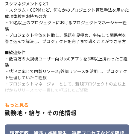
・データアナリスト
スクマネジメントなど）

・スクラム・CCPMなど、何らかのプロジェクト管理手法を用いた
■開発体制

成功体験をお持ちの方

開発テーマごとに、3つのユニットを形成し、複数のプロジェクト
・10名以上のプロジェクトにおけるプロジェクトマネージャー経
を担当します。
験

・プロジェクト全体を俯瞰し、課題を見極め、率先して関係者を
・顧客体験のアップデートを追求するチーム

巻き込んで解決し、プロジェクトを完了まで導くことができる方
・ビジネスKPIの改善を追求するチーム

・イノベーションのテーマを追求するチーム
■歓迎条件

・数百万の大規模ユーザー向けtoCアプリを3年以上携わったご経
プランナー、サーバーサイドエンジニア、iOS/Androidエンジニ
験

ア、デザイナー、QAの職種横断メンバーの固定化によりチームと
・状況に応じて内製リソース/外部リソースを活用し、プロジェク
しての練度をあげてテーマに取り組んでおります。
ト管理していたご経験

プランナーが作成した企画を元に、ユニット内会議が行われ、各
・プロジェクトマネージャーとして、新規プロジェクトの立ち上
ユニットごとのメンバーで内容をプラッシュアップしていきま
げからリリースまで一貫して担当したご経験
す。ユニット内会議を経て、キックオフミーディングが実施さ
■求める人物像

れ、メンバーが各自見積もった内容をユニット内で組み合わせス
もっと見る
・自ら積極的に課題を発見し、対応策を計画し、適切なフィード
ケジュールを仮決定します。
勤務地・給与・その他情報
バックをもらいながら仕事を進めることができる方

開発は、定例ミーティングにて成果物を確認しながら実装を進め
・現状のプロセスやチームをより良くするために、継続的な改善
ていき、同職種内でコードレビューをメンバー相互に実施しま
を推進できる方

す。
想定年収、待遇・福利厚生、
選考プロセスなどを確認
・新しい技術や手法をキャッチアップし、学び続けることができ