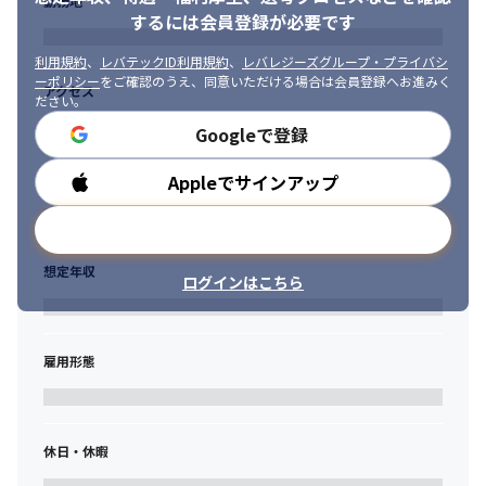
勤務地
る方

するには会員登録が必要です
コードレビューが完了したら、セクション内での動作確認会を行
・プロジェクトそのものの価値やリリーススケジュール、プロダ
いプラットフォーム横断でOS差分がないか、不具合がないかチェ
クトの品質を、常にユーザー目線で考えられる方

利用規約
、
レバテックID利用規約
、
レバレジーズグループ・プライバシ
ックし、QAを経てリリースとなります。
ーポリシー
をご確認のうえ、同意いただける場合は会員登録へお進みく
・メンバーを交換不可能な一人の人として尊敬し、より良いチー
アクセス
ださい。
ムや文化を作るための試行錯誤ができる方

■募集背景

・組織階層に関係なく、組織内のメンバーの行動に影響を与えら
Googleで登録
株式会社withでは、創業当時から、価値観×科学を重視した出会
れる方

いをコンセプトにYoY平均120％超の業績伸長を実現しており、登
・エンジニアやデザイナーなどの他職種の領域でも、主体的に情
Appleでサインアップ
勤務時間
録ユーザー数は700万人を超え（2022年9月30日現在）、更なる事
報を収集、解決手法を確立していける方
業拡大を見据えております。
メールアドレスで登録
一方、ビジネスの拡大とともに開発メンバーも増員しています。
今までは、プランナーまたはエンジニアが兼務でプロジェクトマ
想定年収
ログインはこちら
ネジメントをしておりましたが、兼務のままでは円滑なプロジェ
クト進行が難しくなってきました。
今後は、専任のプロジェクトマネージャーに参画していただき、
雇用形態
専門性や経験を生かし、より多くの施策をリリースできればと考
えています。
■仕事の魅力

休日・休暇
登録ユーザー数700万人以上（2022年9月30日現在）、6年以上運