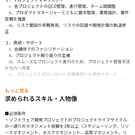
　ⅰ．各プロジェクトのQCD管理、進行管理、チーム間調整

　ⅱ．プロダクトマネージャーとともに要求整理、業務設計、要件
定義を推進

　ⅲ．リスク要因の早期発見、リスクの回避や開発計画の軌道修
正
２．育成・サポート

　ⅰ．会議体でのファシリテーション

　ⅱ．プロジェクト振り返りの主催

　ⅲ．スムーズなプロジェクト進行のため、プロジェクト管理手法
を社内へ啓蒙

　ⅳ．プロジェクト実行に向けた各職種間での連携サポート

　ⅴ．チームが効果的に活動できるよう、必要に応じて対立や意見
の相違の解決、意思決定のサポート
もっと見る
求められるスキル・人物像
■チームの体制

事業本部のPMチームに配属となります。

・プランナー

■必須条件

・サーバーサイドエンジニア

・ソフトウェア開発プロジェクトのプロジェクトライフサイクル
・Android/iOSエンジニア

の一通りのマネジメント経験を3年以上（スケジューリング、リソ
・デザイナー

ースマネジメント、タスクマネジメント、品質マネジメント、リ