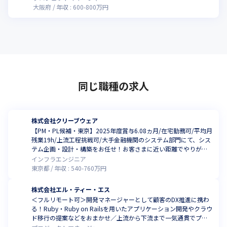
大阪府
年収 :
600
-
800
万円
同じ職種の求人
株式会社クリーブウェア
【PM・PL候補・東京】2025年度賞与6.08ヵ月/在宅勤務可/平均月
残業19h/上流工程挑戦可/大手金融機関のシステム部門にて、シス
テム企画・設計・構築をお任せ！お客さまに近い距離でやりがい
をもって働きませんか？
インフラエンジニア
東京都
年収 :
540
-
760
万円
株式会社エル・ティー・エス
＜フルリモート可＞開発マネージャーとして顧客のDX推進に携わ
る！Ruby・Ruby on Railsを用いたアプリケーション開発やクラウ
ド移行の提案などをおまかせ／上流から下流まで一気通貫でプロ
ジェクトに参画できます