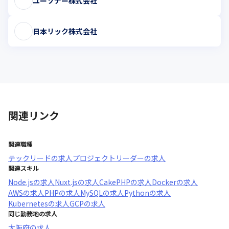
ユーソナー株式会社
日本リック株式会社
関連リンク
関連職種
テックリード
の求人
プロジェクトリーダー
の求人
関連スキル
Node.js
の求人
Nuxt.js
の求人
CakePHP
の求人
Docker
の求人
AWS
の求人
PHP
の求人
MySQL
の求人
Python
の求人
Kubernetes
の求人
GCP
の求人
同じ勤務地の求人
大阪府
の求人