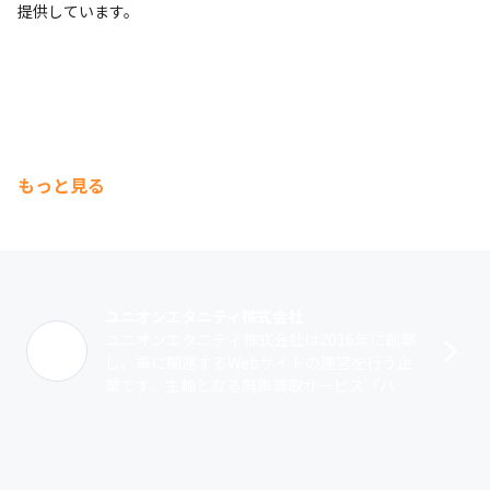
提供しています。
もっと見る
ユニオンエタニティ株式会社
ユニオンエタニティ株式会社は2016年に創業
し、車に関連するWebサイトの運営を行う企
業です。主軸となる廃車買取サービス『ハイ
シャル』は、廃車を処分したいユーザーと廃
車処理に関する専門業者をつなげるW･･･