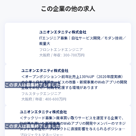
この企業の他の求人
ユニオンエタニティ株式会社
ITエンジニア募集｜自社サービス開発／モダン技術／
こ
裁量大
フロントエンドエンジニア
大阪府
年収 :
300
-
700
万円
ユニオンエタニティ株式会社
＜オープンポジション＞前年比売上130％UP（2020年度実績）
の企業！自社運営サービスの改善・新規事業のWebアプリの開発
この求人は募集終了しました
こ
全般をお任せ／挑戦を応援する環境があります
フルスタックエンジニア
大阪府
年収 :
400
-
600
万円
ユニオンエタニティ株式会社
＜テックリード募集＞廃車買い取りサービスを運営する企業で、
PHP等を用いた新規事業のWebアプリの開発やメンバーのマネジ
この求人は募集終了しました
メントをお任せ／プロダクトに直接影響を与えられるポジション
です
プロジェクトマネージャー