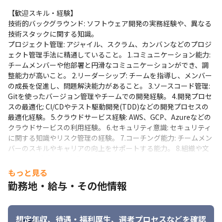
【歓迎スキル・経験】

技術的バックグラウンド: ソフトウェア開発の実務経験や、異なる
技術スタックに関する知識。
プロジェクト管理: アジャイル、スクラム、カンバンなどのプロジ
ェクト管理手法に精通していること。 1.コミュニケーション能力:
チームメンバーや他部署と円滑なコミュニケーションができ、調
整能力が高いこと。 2.リーダーシップ: チームを指導し、メンバー
の成長を促進し、問題解決能力があること。 3.ソースコード管理:
Gitを使ったバージョン管理やチームでの開発経験。 4.開発プロセ
スの最適化: CI/CDやテスト駆動開発(TDD)などの開発プロセスの
最適化経験。 5.クラウドサービス経験: AWS、GCP、Azureなどの
クラウドサービスの利用経験。 6.セキュリティ意識: セキュリティ
に関する知識やリスク管理の経験。 7.コーチング能力: チームメン
バーのスキルやキャリアの向上をサポートする能力。 8.組織や文
化の理解: 企業の組織構造や文化を理解し、それに沿ったリーダー
シップができること。
もっと見る
勤務地・給与・その他情報
【こんな方におすすめ】
自社サービス開発に情熱を持って取り組める方 チームの成長をサ
ポートし、メンバーの力を引き出せる方 効率的なプロジェクト運
想定年収、待遇・福利厚生、
選考プロセスなどを確認
営に自信がある方 変化に柔軟に対応し、技術の最前線に立ち続け
勤務地