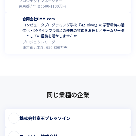
プロジェクトマネージャー
東京都
年収 :
500
-
1100
万円
合同会社DMM.com
コンピュータプログラミング学校『42Tokyo』の学習環境の活
性化・DMMインフラISとの連携の推進をお任せ／チームリーダ
ーとしての経験を活かしませんか
プロジェクトリーダー
東京都
年収 :
650
-
800
万円
同じ業種の企業
株式会社京王プレッソイン