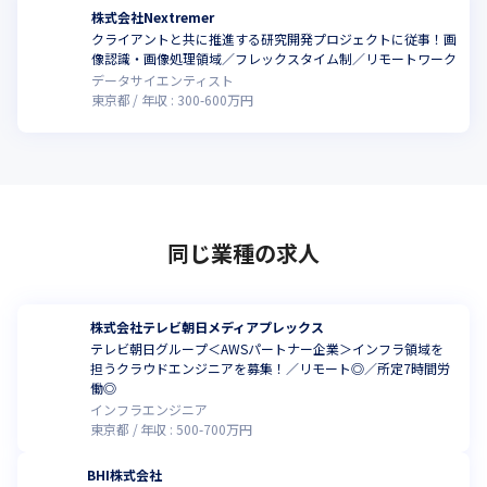
株式会社Nextremer
クライアントと共に推進する研究開発プロジェクトに従事！画
像認識・画像処理領域／フレックスタイム制／リモートワーク
データサイエンティスト
東京都
年収 :
300
-
600
万円
同じ業種の求人
株式会社テレビ朝日メディアプレックス
テレビ朝日グループ＜AWSパートナー企業＞インフラ領域を
担うクラウドエンジニアを募集！／リモート◎／所定7時間労
働◎
インフラエンジニア
東京都
年収 :
500
-
700
万円
BHI株式会社