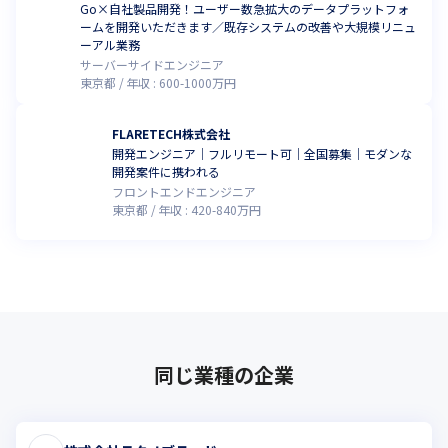
Go×自社製品開発！ユーザー数急拡大のデータプラットフォ
ームを開発いただきます／既存システムの改善や大規模リニュ
ーアル業務
サーバーサイドエンジニア
東京都
年収 :
600
-
1000
万円
FLARETECH株式会社
開発エンジニア｜フルリモート可｜全国募集｜モダンな
開発案件に携われる
フロントエンドエンジニア
東京都
年収 :
420
-
840
万円
同じ業種の企業