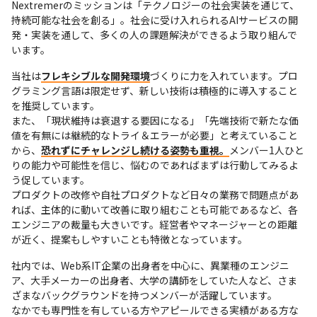
Nextremerのミッションは「テクノロジーの社会実装を通じて、
持続可能な社会を創る」。社会に受け入れられるAIサービスの開
発・実装を通して、多くの人の課題解決ができるよう取り組んで
います。
当社は
フレキシブルな開発環境
づくりに力を入れています。プロ
グラミング言語は限定せず、新しい技術は積極的に導入すること
を推奨しています。

また、「現状維持は衰退する要因になる」「先端技術で新たな価
値を有無には継続的なトライ＆エラーが必要」と考えていること
から、
恐れずにチャレンジし続ける姿勢も重視。
メンバー1人ひと
りの能力や可能性を信じ、悩むのであればまずは行動してみるよ
う促しています。

プロダクトの改修や自社プロダクトなど日々の業務で問題点があ
れば、主体的に動いて改善に取り組むことも可能であるなど、各
エンジニアの裁量も大きいです。経営者やマネージャーとの距離
が近く、提案もしやすいことも特徴となっています。
社内では、Web系IT企業の出身者を中心に、異業種のエンジニ
ア、大手メーカーの出身者、大学の講師をしていた人など、さま
ざまなバックグラウンドを持つメンバーが活躍しています。

なかでも専門性を有している方やアピールできる実績がある方な