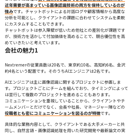
近年需要が高まっている画像認識技術の両方を保持しているのが
強み
です。チャットボットによる対話ログや顧客情報から高度な
分析を可能とし、クライアントの課題に合わせてシステムを柔軟
にカスタムすることもできます。

チャットボットは参入障壁が低いため他社との差別化が課題です
が、技術力を活かして付加価値を高めることで、競合優位性を高
めていきたいと考えています。
会社の魅力1
Nextremerの従業員数は20名で、東京約10名、高知約6名、金沢
約4名という配置です。そのうちAIエンジニアは2名です。
AIエンジニアは主に画像認識に関するプロジェクトに参画しま
す。プロジェクトごとにチームを組んでおり、タイミングによって
は並行して複数のプロジェクトを進めることもあります。

コミュニケーションを重視していることから、クライアントやチ
ームメンバーとだけでなく、会長や社長、マネージャー陣などの
役職者とも密にコミュニケーションを図るのが特徴
です。
具体的な業務内容として、クライアントである大手メーカーと共
同し、自然言語・画像認識処理を用いた研究開発や最新論文の実