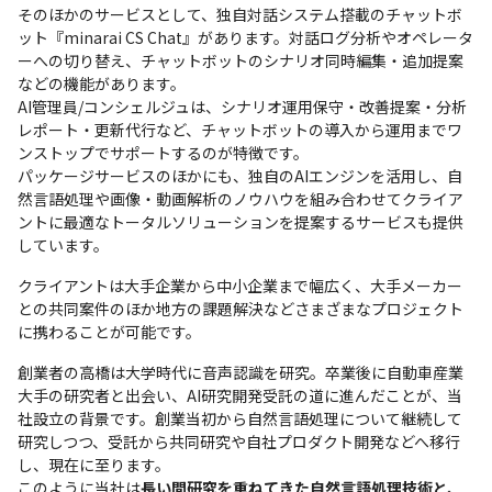
そのほかのサービスとして、独自対話システム搭載のチャットボ
ット『minarai CS Chat』があります。対話ログ分析やオペレータ
ーへの切り替え、チャットボットのシナリオ同時編集・追加提案
などの機能があります。

AI管理員/コンシェルジュは、シナリオ運用保守・改善提案・分析
レポート・更新代行など、チャットボットの導入から運用までワ
ンストップでサポートするのが特徴です。

パッケージサービスのほかにも、独自のAIエンジンを活用し、自
然言語処理や画像・動画解析のノウハウを組み合わせてクライア
ントに最適なトータルソリューションを提案するサービスも提供
しています。
クライアントは大手企業から中小企業まで幅広く、大手メーカー
との共同案件のほか地方の課題解決などさまざまなプロジェクト
に携わることが可能です。
創業者の高橋は大学時代に音声認識を研究。卒業後に自動車産業
大手の研究者と出会い、AI研究開発受託の道に進んだことが、当
社設立の背景です。創業当初から自然言語処理について継続して
研究しつつ、受託から共同研究や自社プロダクト開発などへ移行
し、現在に至ります。

このように当社は
長い間研究を重ねてきた自然言語処理技術と、