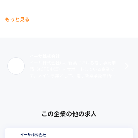
もっと見る
イーサ株式会社
イーサ株式会社は、新薬における電子承認申
請（eCTD申請）をサポートしている企業で
す。メイン事業として、電子新薬承認申請支
援ツールの開発・提供を行っており、SR化チ
ェックオートメーションシステム『eP･･･
この企業の他の求人
イーサ株式会社