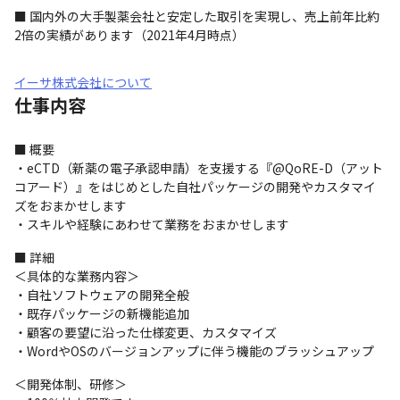
■ 国内外の大手製薬会社と安定した取引を実現し、売上前年比約
2倍の実績があります（2021年4月時点）
イーサ株式会社について
仕事内容
■ 概要

・eCTD（新薬の電子承認申請）を支援する『@QoRE-D（アット
コアード）』をはじめとした自社パッケージの開発やカスタマイ
ズをおまかせします

・スキルや経験にあわせて業務をおまかせします
■ 詳細

＜具体的な業務内容＞

・自社ソフトウェアの開発全般

・既存パッケージの新機能追加

・顧客の要望に沿った仕様変更、カスタマイズ

・WordやOSのバージョンアップに伴う機能のブラッシュアップ
＜開発体制、研修＞
