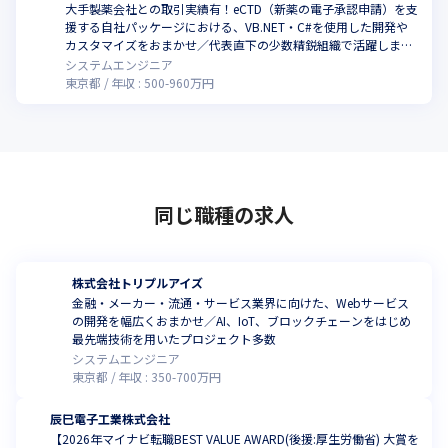
大手製薬会社との取引実績有！eCTD（新薬の電子承認申請）を支
援する自社パッケージにおける、VB.NET・C#を使用した開発や
カスタマイズをおまかせ／代表直下の少数精鋭組織で活躍しませ
んか
システムエンジニア
東京都
年収 :
500
-
960
万円
同じ職種の求人
株式会社トリプルアイズ
金融・メーカー・流通・サービス業界に向けた、Webサービス
の開発を幅広くおまかせ／AI、IoT、ブロックチェーンをはじめ
最先端技術を用いたプロジェクト多数
システムエンジニア
東京都
年収 :
350
-
700
万円
辰巳電子工業株式会社
【2026年マイナビ転職BEST VALUE AWARD(後援:厚生労働省) 大賞を