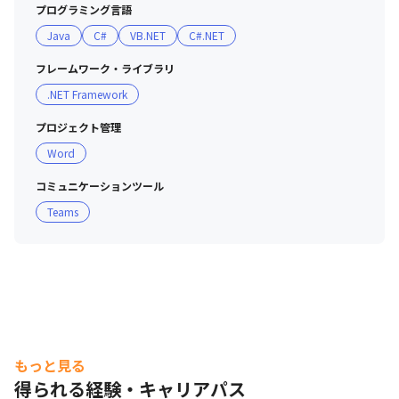
プログラミング言語
・迅速かつ丁寧なフォローを心がけており、顧客との関係
Java
C#
VB.NET
C#.NET
性が良好であることが特徴です
フレームワーク・ライブラリ
.NET Framework
プロジェクト管理
Word
コミュニケーションツール
Teams
もっと見る
得られる経験・キャリアパス