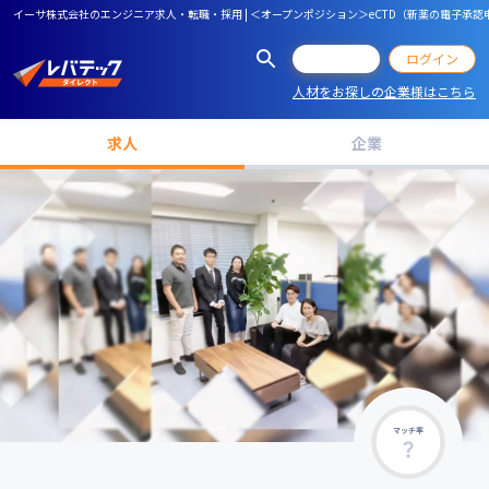
イーサ株式会社のエンジニア求人・転職・採用 | ＜オープンポジション＞eCTD（新薬の電子
会員登録
ログイン
人材をお探しの企業様はこちら
求人
企業
マッチ率