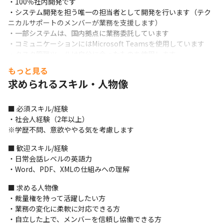
・100％社内開発です

・システム開発を担う唯一の担当者として開発を行います（テク
ニカルサポートのメンバーが業務を支援します）

・一部システムは、国内拠点に業務委託しています

・コミュニケーションにはMicrosoft Teamsを使用しています

・タスク管理ツールは自分に合ったものを使用します

・入社後約2週間から3週間は、製薬業界や自社システムに関する
もっと見る
研修を行います

求められるスキル・人物像
・アジャイル開発を採用しています
＜プロダクトに関して＞

■ 必須スキル/経験

・新薬の承認申請支援ソフト『@QoRE-D（アットコアード）』

・社会人経験（2年以上）

・SR化チェックオートメーションシステム『eP2AS』

※学歴不問、意欲ややる気を考慮します
・執筆支援統合QCツール『うに』

・ドキュメント変換ソリューション『DocShifter』
■ 歓迎スキル/経験

・日常会話レベルの英語力

■ この仕事の面白み、魅力

・Word、PDF、XMLの仕組みへの理解
・何年もの研究期間と膨大な研究費をかけた、新薬の誕生に欠か
せないサービスの開発に挑戦できます

■ 求める人物像

・新薬の承認申請支援パッケージを提供している企業はまだ2、3
・裁量権を持って活躍したい方

社と少数のため、競合優位性の高いサービスに携われます

・業務の変化に柔軟に対応できる方

・代表直下で開発を進めるため、裁量権が大きいです

・自立した上で、メンバーを信頼し協働できる方
