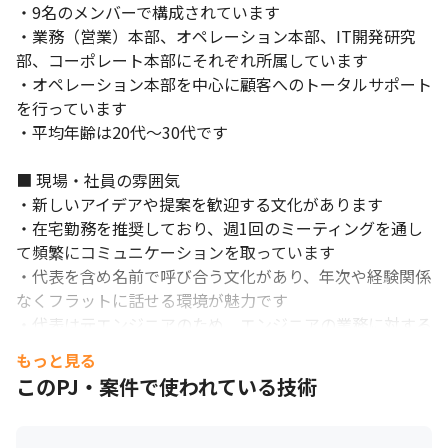
・9名のメンバーで構成されています

裁量権の大きさが魅力です。
・業務（営業）本部、オペレーション本部、IT開発研究
部、コーポレート本部にそれぞれ所属しています

・オペレーション本部を中心に顧客へのトータルサポート
を行っています

・平均年齢は20代～30代です

■ 現場・社員の雰囲気

・新しいアイデアや提案を歓迎する文化があります

・在宅勤務を推奨しており、週1回のミーティングを通し
て頻繁にコミュニケーションを取っています

・代表を含め名前で呼び合う文化があり、年次や経験関係
なくフラットに話せる環境が魅力です

・代表は元エンジニアのため、エンジニアの業務に対する
理解が深いです

もっと見る
・受付や営業、翻訳、ナレーター出身の社員が多く、製薬
このPJ・案件で使われている技術
業界未経験からスキルアップが可能です

・産休取得実績が有り、男女問わず家庭と両立しやすい環
境です
