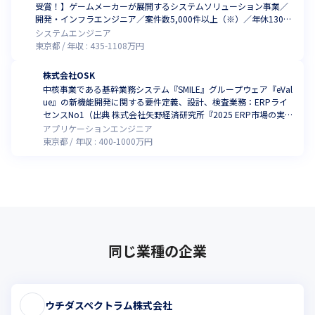
受賞！】ゲームメーカーが展開するシステムソリューション事業／
開発・インフラエンジニア／案件数5,000件以上（※）／年休130
日・固定残業制なし・残業月6時間（※）／ゲーム・Webなど案件豊
システムエンジニア
富／9割以上年収UP（※）／有給消化率8割（※）／リモート可（※
東京都
年収 :
435
-
1108
万円
2025年1月時点）
株式会社OSK
中核事業である基幹業務システム『SMILE』グループウェア『eVal
ue』の新機能開発に関する要件定義、設計、検査業務：ERPライ
センスNo1（出典 株式会社矢野経済研究所『2025 ERP市場の実態
と展望』（2025年8月発刊））
アプリケーションエンジニア
東京都
年収 :
400
-
1000
万円
同じ業種の企業
ウチダスペクトラム株式会社