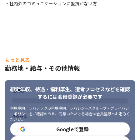
・社員数9名の少人数であるため、コアメンバーとして会社を盛り
・社内外のコミュニケーションに抵抗がない方
上げることが可能です
もっと見る
勤務地・給与・その他情報
想定年収、待遇・福利厚生、
選考プロセスなどを確認
勤務地
するには会員登録が必要です
利用規約
、
レバテックID利用規約
、
レバレジーズグループ・プライバシ
ーポリシー
をご確認のうえ、同意いただける場合は会員登録へお進みく
アクセス
ださい。
Googleで登録