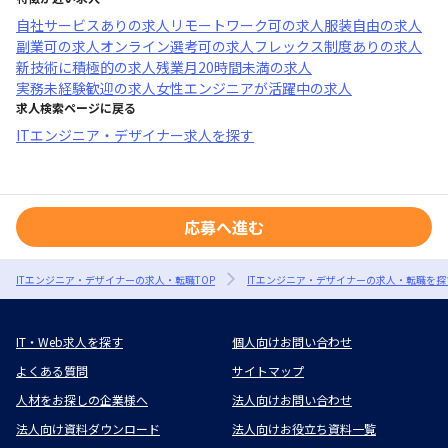
自社サービスあり
の求人
リモートワーク可
の求人
服装自由
の求人
副業可
の求人
オンライン選考可
の求人
フレックス制度あり
の求人
新技術に積極的
の求人
残業月20時間未満
の求人
実務未経験歓迎
の求人
女性エンジニアが活躍中
の求人
求人検索ページに戻る
ITエンジニア・デザイナー求人を探す
応募へ進む
ITエンジニア・デザイナーの求人・転職TOP
ITエンジニア・デザイナーの求人・転職を探
IT・Web求人を探す
個人向けお問い合わせ
よくある質問
サイトマップ
人材をお探しの企業様へ
法人向けお問い合わせ
法人向け資料ダウンロード
法人向けお役立ち資料一覧