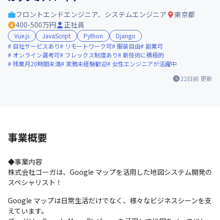
フロントエンドエンジニア、システムエンジニア
東京都
400-500万円
正社員
Vue.js
JavaScript
Python
Django
自社サービスあり
リモートワーク可
服装自由
副業可
オンライン選考可
フレックス制度あり
新技術に積極的
残業月20時間未満
実務未経験歓迎
女性エンジニアが活躍中
22日前
更新
事業概要
◆事業内容

株式会社ゴーガは、Google マップを活用した地図システム開発の
スペシャリスト！
Google マップは日常生活だけでなく、様々なビジネスシーンを支
えています。
