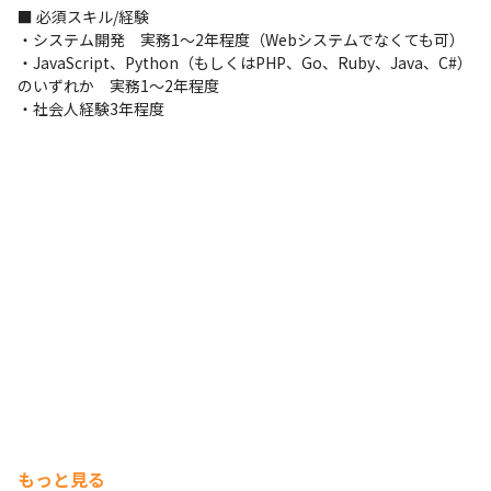
りと設けています。

■ 必須スキル/経験

・コミュニケーションはSlackやGoogle Meetを利用しており、気
・システム開発　実務1～2年程度（Webシステムでなくても可）

軽に相談しやすい環境です。
・JavaScript、Python（もしくはPHP、Go、Ruby、Java、C#）
のいずれか　実務1～2年程度

＜提案段階からエンジニアも協力＞

・社会人経験3年程度
・システムに本当に必要な機能は何か、目的をしっかりとヒアリ
ングをしたうえで営業とエンジニアで協力し提案を行っていきま
す。

・必要に応じてエンジニアがプロトタイプやデモを作成すること
もあります。

※まずは地図上に可視化することで、お客様も具体的なイメージ
を持てるケースが多いため

・システムは売り切りではなく、継続した保守や追加開発の要望
も多く、Googleマップの新機能も定期的にリリースされるため、
より良いシステムへ 改善・提案し続けることができます。
◆従事すべき業務の内容

＜雇入時＞会社が定める上記の業務

＜変更の範囲＞会社が定める業務
◆ゴーガの魅力

もっと見る
＜技術力の向上＞
