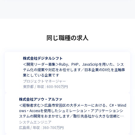
同じ職種の求人
株式会社デジタルシフト
＜開発リーダー募集＞Ruby、PHP、JavaScripを用いた、シス
テム化の提案や対応をお任せします／日本企業のDX化を主軸事
業としている企業です
プロジェクトマネージャー
東京都
年収 :
600
-
900
万円
株式会社アソウ・アルファ
＜経験者求む＞広島市安芸区の大手メーカーにおける、C#・Wind
ows・Accessを使用したシュミレーション・アプリケーションシ
ステムの開発をおまかせします／取引先各社から大きな信頼と高
い評価を得ています
システムエンジニア
広島県
年収 :
360
-
700
万円