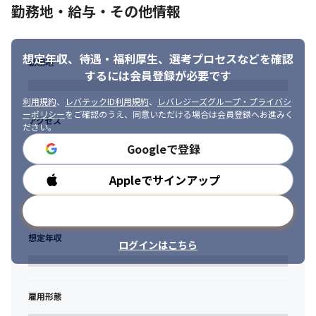
・開発のプロセス全てに関わることができます

勤務地・給与・その他情報
・Google マップの技術だけではなく、ベースとなるWebの技術も
積極的に導入しているため、Web開発の技術力も身につきます

・自社開発、個別開発問わず営業とエンジニアが協力してお客様
想定年収、待遇・福利厚生、
選考プロセスなどを確認
勤務地
が本当に必要としているものを提案できる

するには会員登録が必要です
・実際に利用いただく企業様と話ができるため、しっかりと課題
をヒアリングし提案ができる

利用規約
、
レバテックID利用規約
、
レバレジーズグループ・プライバシ
・勉強会や技術共有会の開催や社内の技術ブログなど、スキルア
ーポリシー
をご確認のうえ、同意いただける場合は会員登録へお進みく
アクセス
ップできる環境があります
ださい。
Googleで登録
＜働きやすさ＞

・裁量権を持って働くことができます

Appleでサインアップ
勤務時間
・テレワークやフレックス制度などがあり、所定労働時間が7時間
であるためワークライフバランスをとりやすいです

メールアドレスで登録
・役職や部署の垣根なくフラットに交流や議論をすることができ
ます
想定年収
ログインはこちら
雇用形態