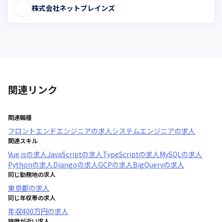
株式会社ネットブレインズ
関連リンク
関連職種
フロントエンドエンジニア
の求人
システムエンジニア
の求人
関連スキル
Vue.js
の求人
JavaScript
の求人
TypeScript
の求人
MySQL
の求人
Python
の求人
Django
の求人
GCP
の求人
BigQuery
の求人
同じ勤務地の求人
東京都
の求人
同じ年収帯の求人
年収
400万円
の求人
特徴が近い求人