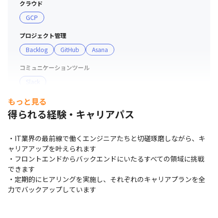
クラウド
GCP
プロジェクト管理
Backlog
GitHub
Asana
コミュニケーションツール
Slack
もっと見る
支給PC
得られる経験・キャリアパス
Mac
・IT業界の最前線で働くエンジニアたちと切磋琢磨しながら、キ
ャリアアップを叶えられます

・フロントエンドからバックエンドにいたるすべての領域に挑戦
できます

・定期的にヒアリングを実施し、それぞれのキャリアプランを全
力でバックアップしています