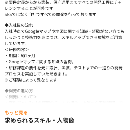
※要件定義からから実装、保守運用まですべての開発工程にチャ
レンジすることが可能です

SESではなく自社ですべての開発を行っております
◆入社後の流れ

入社時点でGoogleマップや地図に関する知識・経験がない方でも
しっかりと技術力を身につけ、スキルアップできる環境をご用意
しています。

＜研修内容＞

・期間：約1ヶ月

・Googleマップに関する知識の習得。

・研修課題の要件を元に設計、実装、テストまでの一通りの開発
プロセスを実施していただきます。

※ご経験によって異なります
◆開発の進め方

＜開発について＞

・案件ごとに2～5名程度のチームを組み、上流から下流行程まで
すべての開発を行います。

もっと見る
※開発プロセス全体に携わることができるため、フルスタックエ
求められるスキル・人物像
ンジニアを目指すことも可能です。

・日次、週次ミーティングを実施し、相談や連絡の機会をしっか