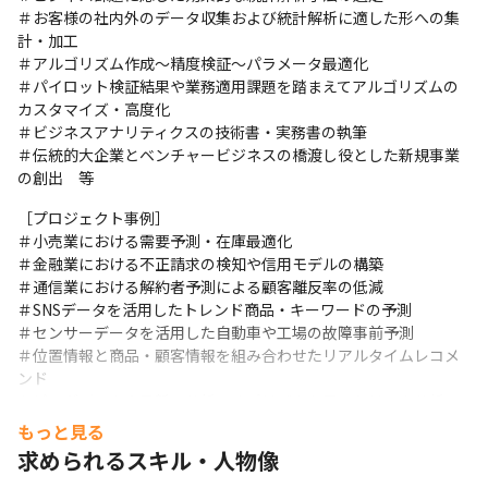
＃お客様の社内外のデータ収集および統計解析に適した形への集
計・加工

＃アルゴリズム作成～精度検証～パラメータ最適化

＃パイロット検証結果や業務適用課題を踏まえてアルゴリズムの
カスタマイズ・高度化

＃ビジネスアナリティクスの技術書・実務書の執筆

＃伝統的大企業とベンチャービジネスの橋渡し役とした新規事業
の創出　等
［プロジェクト事例］

＃小売業における需要予測・在庫最適化

＃金融業における不正請求の検知や信用モデルの構築

＃通信業における解約者予測による顧客離反率の低減

＃SNSデータを活用したトレンド商品・キーワードの予測

＃センサーデータを活用した自動車や工場の故障事前予測

＃位置情報と商品・顧客情報を組み合わせたリアルタイムレコメ
ンド

＃ビッグデータや最新の分析アルゴリズムを用いたリスク分析、
リスクモデルの開発―RisTech（リステック）/ InsurTech（イン
もっと見る
シュアテック）

求められるスキル・人物像
（※その他、他業種・他領域で支援実績あり）