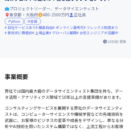
プロジェクトリーダー、データサイエンティスト
東京都・大阪府
480-2500万円
正社員
Python
R言語
自社サービスあり
服装自由
オンライン選考可
フレックス制度あり
新技術に積極的
上場企業
グローバル展開
女性エンジニアが活躍中
18日前
更新
事業概要
弊社では国内最大級のデータサイエンティスト集団を持ち、デー
タ活用・アナリティクス領域で10年以上の支援実績があります。
コンサルティングサービスを展開する弊社のデータサイエンティ
ストは、コンピューターサイエンスや機械学習などの先端技術を
武器に、お客様のビジネスの変革や成長をデザインし、単なる分
析やAI技術を用いたシステム構築ではなく、上流工程からお客様