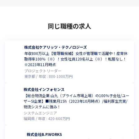
同じ職種の求人
株式会社ケアリッツ・テクノロジーズ
年収800万以上【管理職候補】女性が管理職で活躍中！産育休
取得率100％（※）！女性社員120名以上（※）！転居なし！
※2023年11月時点
プロジェクトリーダー
東京都
年収 :
800
-
1000
万円
株式会社インフォセンス
【総合物流企業 山九（プライム市場上場）の100％子会社/ユー
ザーSI企業】■残業月15h（2023年10月時点）/福利厚生充実/
物流システムに強み！
システムエンジニア
福岡県
年収 :
420
-
600
万円
株式会社B.P.WORKS