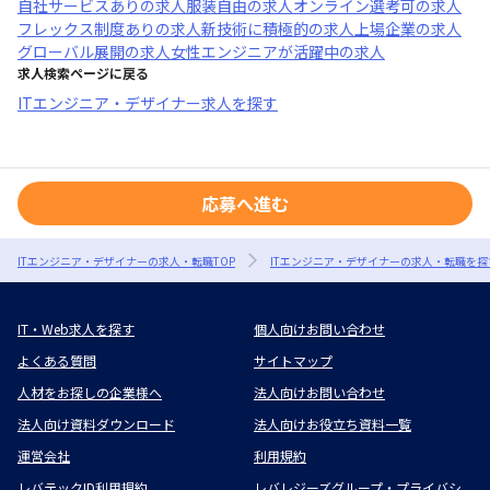
自社サービスあり
の求人
服装自由
の求人
オンライン選考可
の求人
フレックス制度あり
の求人
新技術に積極的
の求人
上場企業
の求人
グローバル展開
の求人
女性エンジニアが活躍中
の求人
求人検索ページに戻る
ITエンジニア・デザイナー求人を探す
応募へ進む
ITエンジニア・デザイナーの求人・転職TOP
ITエンジニア・デザイナーの求人・転職を探
IT・Web求人を探す
個人向けお問い合わせ
よくある質問
サイトマップ
人材をお探しの企業様へ
法人向けお問い合わせ
法人向け資料ダウンロード
法人向けお役立ち資料一覧
運営会社
利用規約
レバテックID利用規約
レバレジーズグループ・プライバシ