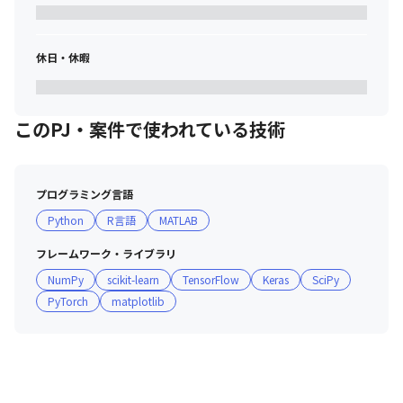
■求める人物像

・チームワークを駆使してプロジェクトを進めたい方
・リーダシップをとり積極的に問題解決していきたい方
休日・休暇
・AIに限らず新しいテクノロジーに対する興味関心がある方
このPJ・案件で使われている技術
プログラミング言語
Python
R言語
MATLAB
フレームワーク・ライブラリ
NumPy
scikit-learn
TensorFlow
Keras
SciPy
PyTorch
matplotlib