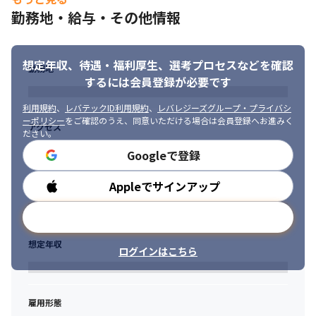
●新規の数理アルゴリズムへの高い感度とリサーチ力・理解力

勤務地・給与・その他情報
●チームとしてコラボレーションしての統計解析・モデリングの
経験

●中型以上のSIプロジェクトの経験、またはBIのシステム導入経
想定年収、待遇・福利厚生、
選考プロセスなどを確認
勤務地
験
するには会員登録が必要です
■歓迎スキル/経験

利用規約
、
レバテックID利用規約
、
レバレジーズグループ・プライバシ
・ビジネスレベルの日本語
ーポリシー
をご確認のうえ、同意いただける場合は会員登録へお進みく
アクセス
ださい。
・10人以上のウォーターフォール開発プロジェクト、または数名
規模のアジャイル開発プロジェクトでの開発管理経験
Googleで登録
・データサイエンスを活用するプロジェクトへの参画、リードの
Appleでサインアップ
勤務時間
ご経験
メールアドレスで登録
・下記の開発経験

　－ 自然言語処理

想定年収
　－ 画像処理

ログインはこちら
　－ 音声処理

　－ 機械学習/深層学習

　－ その他AI技術/ソリューション
雇用形態