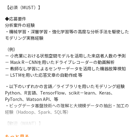
【必須（MUST）】
◆応募要件

分析案件の経験

・機械学習・深層学習・強化学習等の高度な分析手法を駆使した
モデリング実務経験
（例）

－ 小売業における状態空間モデルを活用した来店者人数の予測

－ Mask R－CNNを用いたドライブレコーダーの動画解析

－ 教師なし学習によるセンサーデータを活用した機器故障検知

－ LSTMを用いた応答文章の自動作成 等
・以下のいずれかの言語／ライブラリを用いたモデリング経験

Python、R言語、TensorFlow、scikit－learn、Keras、
PyTorch、Watson API、等

・ビッグデータ基盤技術への理解と大規模データの抽出・加工の
経験（Hadoop、Spark、SQL等）
【歓迎（WANT）】

●大学/大学院における機械学習/Deep Learning等の先端分析手
もっと見る
法の研究経験
