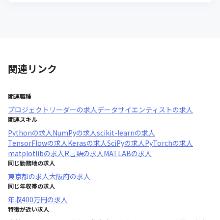
関連リンク
関連職種
プロジェクトリーダー
の求人
データサイエンティスト
の求人
関連スキル
Python
の求人
NumPy
の求人
scikit-learn
の求人
TensorFlow
の求人
Keras
の求人
SciPy
の求人
PyTorch
の求人
matplotlib
の求人
R言語
の求人
MATLAB
の求人
同じ勤務地の求人
東京都
の求人
大阪府
の求人
同じ年収帯の求人
年収
400万円
の求人
特徴が近い求人