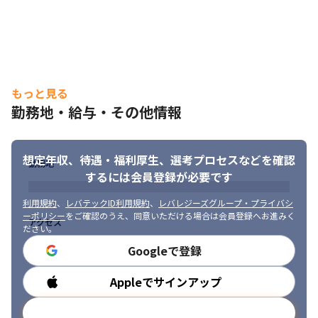
もっと見る
勤務地・給与・その他情報
想定年収、待遇・福利厚生、
選考プロセスなどを確認
勤務地
するには会員登録が必要です
利用規約
、
レバテックID利用規約
、
レバレジーズグループ・プライバシ
ーポリシー
をご確認のうえ、同意いただける場合は会員登録へお進みく
アクセス
ださい。
Googleで登録
Appleでサインアップ
勤務時間
メールアドレスで登録