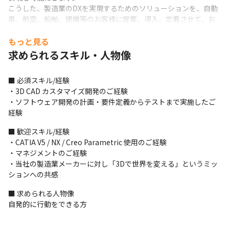
こうした、製造業のDXを実現するためのソリューションを、自動
車、航空、船舶、建機等のお客様に提案、導入、定着させて、お
客様満足・成果を実現するのが私たちの使命です。
もっと見る
今回のポジションでは、XVLソリューション群のコアモジュールを
求められるスキル・人物像
研究開発している研究開発本部、Converterグループでご活躍を
期待しています。Converterグループでは様々な 3D CAD データを 
■ 必須スキル/経験

XVL に変換する機能の開発を担当するグループです。入社当初の
・3D CAD カスタマイズ開発のご経験

主な業務は別途記載した通りです。その後、ご経験やキャッチア
・ソフトウェア開発の計画・要件定義からテストまで実施したご
ップ度合いも含めてグループ運営、プロジェクト管理(XVL 
経験
Kernel、XVLConverter、新XVLフォーマット開発)、製品開発管
理(XVL Kernel、XVL Converter)に携わり、グループをリードして
■ 歓迎スキル/経験

いくポジションを担うことを期待しています。
・CATIA V5 / NX / Creo Parametric 使用のご経験

・マネジメントのご経験

主な業務

・当社の製造業メーカーに対し「3Dで世界を変える」というミッ
・CAD to XVL の変換仕様策定

ションへの共感
・協力会社との変換仕様調整

・企画との変換要件調整

■ 求められる人物像

・受入テスト基準の策定、実施

自発的に行動をできる方
・内製 Converter 開発

・【将来的に】XVL Converterの開発管理、対外折衝

・【将来的に】XVL Kernel の開発、開発管理