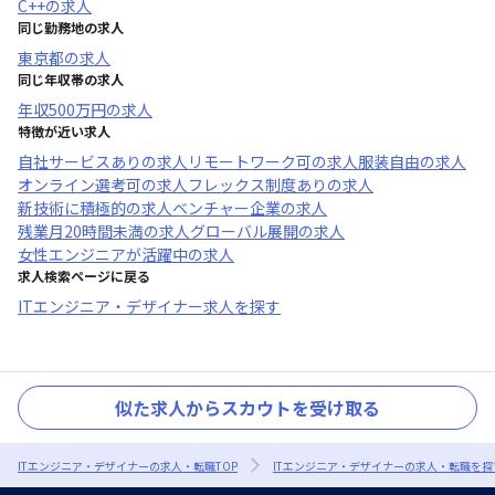
C++
の求人
同じ勤務地の求人
東京都
の求人
同じ年収帯の求人
年収
500万円
の求人
特徴が近い求人
自社サービスあり
の求人
リモートワーク可
の求人
服装自由
の求人
オンライン選考可
の求人
フレックス制度あり
の求人
新技術に積極的
の求人
ベンチャー企業
の求人
残業月20時間未満
の求人
グローバル展開
の求人
女性エンジニアが活躍中
の求人
求人検索ページに戻る
ITエンジニア・デザイナー求人を探す
似た求人からスカウトを受け取る
ITエンジニア・デザイナーの求人・転職TOP
ITエンジニア・デザイナーの求人・転職を探