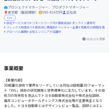
プロジェクトマネージャー、プロダクトマネージャー
東京都（飯田橋駅）
590-814万円
正社員
C++
自社サービスあり
リモートワーク可
服装自由
オンライン選考可
フレックス制度あり
新技術に積極的
ベンチャー企業
残業月20時間未満
グローバル展開
女性エンジニアが活躍中
2026/2/6
更新
事業概要
【事業内容】

3D軽量化技術で業界をリードしている同社は超軽量3Dフォーマッ
ト「XVL」技術の研究開発と世界標準化に注力しています。その技
術力の将来性を見込んでトヨタ自動車株式会社や株式会社図研、
福井コンピュータホールディングス株式会社等が主要株主となり
ました。トヨタ自動車とはデザインレビュー製品、図研とはエレ