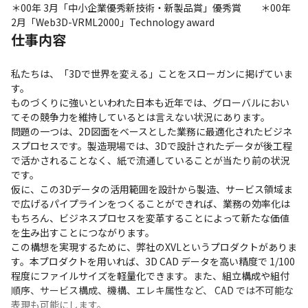
＊00年 3月「中小企業優秀新技術・新製品賞」優秀賞　　＊00年 
2月「Web3D-VRML2000」Technology award
仕事内容
私たちは、「3Dで世界を変える」ことをスローガンに掲げていま
す。

ものづくりに強いといわれた日本も近年では、グローバルにおい
てその競争力を維持しているとは言えない状況にあります。

問題の一つは、2D図面をベースとした業務に最適化されたビジネ
スプロセスです。製造現場では、3Dで設計されたデータが後工程
で活かされることなく、紙で流通していることが当たり前の状況
です。

仮に、この3Dデータの活用範囲を設計から製造、サービス領域ま
で広げるパイプラインをつくることができれば、業務の効率化は
もちろん、ビジネスプロセスを変革することによって新たな価値
を生み出すことにつながります。

この構想を実現するために、弊社のXVLというプロダクトがありま
す。本プロダクトを用いれば、3D CAD データを高い精度で 1/100 
程度にファイルサイズを軽量化できます。また、組立構成や組付
順序、サービス構成、機構、エレキ属性など、 CAD では不可能な
表現も可能にします。
