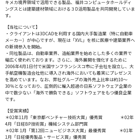
キメカ境界領域で活用できる製品、福井コンピュータホールディ
ングスとは建築建材領域における３D活用製品を共同開発していま
す。
【当社について】

・クライアントは3DCADを利用する国内大手製造業（特に自動車
メーカー）が中心ですが、現在は「XVL」を核に医療や建築業界へ
の新規参入を開始。

・同社製品は、自動車業界、造船業界を始めとした多くの業界で
幅広く使われております。さらに、海外展開を強化するために
2006年4月1日付で米国サンフランシスコ市に子会社を設立し、大
手航空機製造会社他に導入され海外においても着実にプレゼンス
を高めています。なお、弊社グループの海外売上比率は約10～
30％となっており、圧倒的に輸入超過の日系ソフトウェア企業の
中で数少ない「海外で勝負できる」ソフトウェアをもつ優良企業
です。
【受賞実績】

＊02年11月「東京都ベンチャー技術大賞」優秀賞　　　　＊02年 
4月「日経BP技術賞」機械システム部門賞

＊02年 1月「第12回ニュービジネス大賞」最優秀賞　　　＊01年 
1月「日経優秀製品・サービス賞」優秀賞
