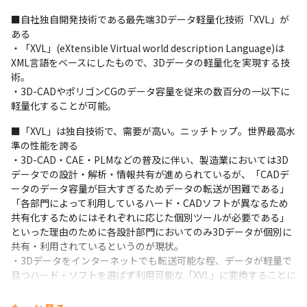
■自社独自開発技術である最先端3Dデータ軽量化技術「XVL」が
ある

・「XVL」(eXtensible Virtual world description Language)は
XML言語をベースにしたもので、3Dデータの軽量化を実現する技
術。

・3D-CADやポリゴンCGのデータ容量を従来の数百分の一以下に
軽量化することが可能。
■「XVL」は独自技術で、需要が高い。ニッチトップ。世界最高水
準の性能を誇る

・3D-CAD・CAE・PLMなどの普及に伴い、製造業においては3D
データでの設計・解析・情報共有が進められているが、「CADデ
ータのデータ容量が巨大すぎるためデータの転送が困難である」
「各部門によって利用しているハード・CADソフトが異なるため
共有化するためにはそれぞれに応じた個別ツールが必要である」
といった理由のために各設計部門においてのみ3Dデータが個別に
共有・利用されているというのが現状。

・3Dデータをインターネットでも転送可能な程、データが軽量で
且つハード・ソフトを選ばず利用可能な「XVL」に変換することに
よって設計だけでなく、商品企画・製造・調達・販売・サポート
など各部門で3Dデータ共有が実現できる。
