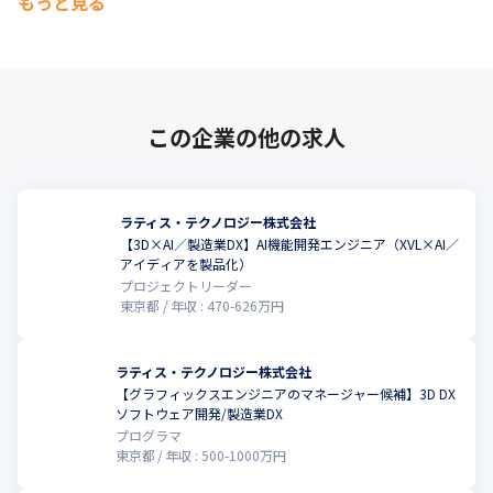
もっと見る
・製造業だけでなく3Dカタログ等をWEBで使えるネット通販やゲ
ーム業界などにもメリットを提供可能。

・トヨタ自動車・ソニー・日立・東芝・三菱電機などの大手製造
業に加え、TOTO・凸版印刷・積水ハウスなど3Dデータを利用し
ているさまざまな企業に対して導入実績があり、製造業の画期的
この企業の他の求人
な情報共有化をサポートしている

・2006.04にサンフランシスコへ米国拠点を設立。ボーイング社を
直販の取引先とする他、

欧米に20社程の販売代理店を展開。ゆくゆくは欧州への拠点拡大
ラティス・テクノロジー株式会社
も視野に、グローバル展開を目指している。
【3D×AI／製造業DX】AI機能開発エンジニア（XVL×AI／
こ
アイディアを製品化）
プロジェクトリーダー
東京都
年収 :
470
-
626
万円
ラティス・テクノロジー株式会社
【グラフィックスエンジニアのマネージャー候補】3D DX
こ
ソフトウェア開発/製造業DX
プログラマ
東京都
年収 :
500
-
1000
万円