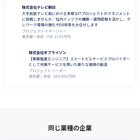
株式会社テレビ朝日
大手民放テレビ局における多様なITプロジェクトのマネジメント
に挑戦しませんか／社内インフラの構築・運用経験を活かし、テ
レワーク環境の強化やDX改革をお任せします
プロジェクトマネージャー
東京都
年収 :
700
-
1199
万円
株式会社オプライゾン
【事業推進エンジニア】スマートビルサービスプロバイダー
として先端サービスを用いた新たな価値の創造
プロジェクトリーダー
東京都
年収 :
500
-
800
万円
同じ業種の企業