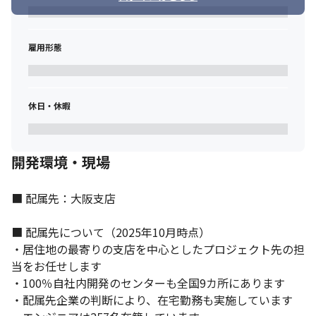
る業務に携われます

・大手の取引先が多いため、規模の大きな案件に携われます

・専門性の高いメンバーと共に業務を行うことができます
雇用形態
（変更の範囲）会社の定める業務
休日・休暇
開発環境・現場
■ 配属先：大阪支店

■ 配属先について（2025年10月時点）

・居住地の最寄りの支店を中心としたプロジェクト先の担
当をお任せします

・100％自社内開発のセンターも全国9カ所にあります

・配属先企業の判断により、在宅勤務も実施しています
