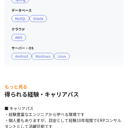
とりが明確な目的意識を持って業務を遂行する文化作りを
行っています

データベース
・テクノプロの元エンジニアがCDAに着任し、一人ひとり
MySQL
Oracle
のキャリアプランの相談を受け付けています

クラウド
＜提案ボックスの運営＞

AWS
・「従業員のアイデアは会社の貴重な財産である」との考
サーバー・OS
えから、さまざまな従業員の意見を募集する制度です

Android
Windows
Linux
・年に一度ESアンケートを回収して一人ひとりの声を広
い、社員の声を反映しています

・実際に集まった内容をもとに、開始された取り組みも多
数あります

もっと見る
＜社内相談体制＞

得られる経験・キャリアパス
・従業員一人ひとりが活力に満ちて業務に取り組み、パフ
ォーマンスを最大限に発揮できるように、「メンタルヘル
■ キャリアパス

ス」および「ハラスメント」についての相談窓口を設置し
・経験豊富なエンジニアから学べる環境です

ています

・個人差もありますが、目安として経験10年程度でERPコンサル
・専門的な知識と経験が豊富な有資格者が相談に対応し、
タントとして活躍可能です
