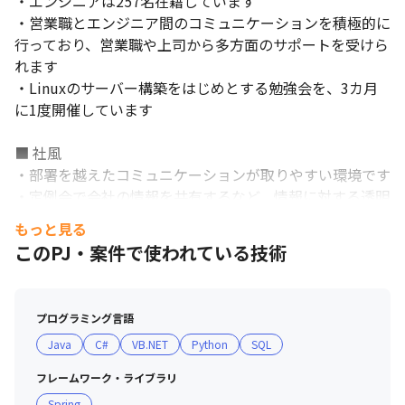
・エンジニアは257名在籍しています

・営業職とエンジニア間のコミュニケーションを積極的に
行っており、営業職や上司から多方面のサポートを受けら
れます

・Linuxのサーバー構築をはじめとする勉強会を、3カ月
に1度開催しています

■ 社風

・部署を越えたコミュニケーションが取りやすい環境です

・定例会で会社の情報を共有するなど、情報に対する透明
性が高い職場です

もっと見る
・研修制度が充実していて、若手の成長を促進させる環境
このPJ・案件で使われている技術
があります

■ サポート制度

プログラミング言語
＜CDA制度＞

Java
C#
VB.NET
Python
SQL
・エンジニアのキャリアプランと事業の拡大を高次元で融
合することを目指し、CDA制度を導入しています

フレームワーク・ライブラリ
・技術社員が会社の事業計画を深く理解しながら、一人ひ
Spring