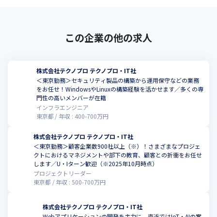
この企業の他の求人
株式会社テクノプロ テクノプロ・IT社
＜東京勤務＞セキュリティ製品の構築から運用保守などの業務
をお任せ！WindowsやLinuxの構築経験を活かせます／多くの専
門性の高いメンバーが在籍
インフラエンジニア
東京都
年収 :
400
-
700
万円
株式会社テクノプロ テクノプロ・IT社
＜東京勤務＞顧客企業数900社以上（※）！さまざまなプロジェ
クトにおけるマネジメントや部下の教育、顧客との折衝をお任せ
します／U・Iターン歓迎（※2025年10月時点）
プロジェクトリーダー
東京都
年収 :
500
-
700
万円
株式会社テクノプロ テクノプロ・IT社
Webアプリケーションの開発を主力に、直近ではIoT・AIの案