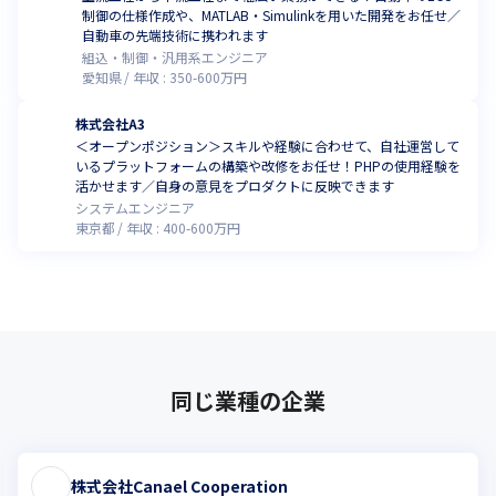
制御の仕様作成や、MATLAB・Simulinkを用いた開発をお任せ／
自動車の先端技術に携われます
組込・制御・汎用系エンジニア
愛知県
年収 :
350
-
600
万円
株式会社A3
＜オープンポジション＞スキルや経験に合わせて、自社運営して
いるプラットフォームの構築や改修をお任せ！PHPの使用経験を
活かせます／自身の意見をプロダクトに反映できます
システムエンジニア
東京都
年収 :
400
-
600
万円
同じ業種の企業
株式会社Canael Cooperation