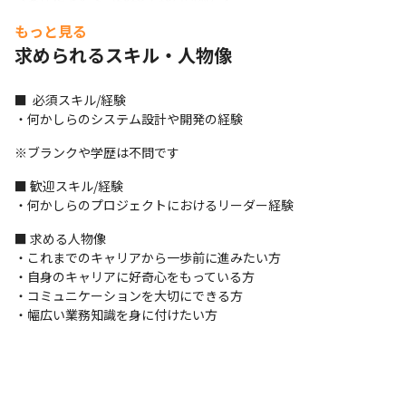
・1人で現場に参画する小規模な案件が全体の2割、30名以上が参
もっと見る
画する大規模な案件が2割、3名～5名で参画する中規模の案件が6
求められるスキル・人物像
割です

・コミュニケーションツールは案件によって異なるものを使用し
ます

■  必須スキル/経験

・案件の割合は製造系8割、Web系2割で、Java、C言語を使用す
・何かしらのシステム設計や開発の経験
るプロジェクトが多いです

・ビッグデータ解析案件があり、AI/IoT/クラウドの案件にも参画
※ブランクや学歴は不問です
可能です

■ 歓迎スキル/経験

・C#、JavaScriptを使用した家電業界向けの案件が急増していま
・何かしらのプロジェクトにおけるリーダー経験
す

・その他、若手向けの運用保守案件が増えており、経験が浅くて
■ 求める人物像

も挑戦できる環境を用意しています

・これまでのキャリアから一歩前に進みたい方

・リモートの頻度は、週3程度が4割、週1程度が2割、その他は出
・自身のキャリアに好奇心をもっている方

勤して業務を進めるケースが多いです
・コミュニケーションを大切にできる方

・幅広い業務知識を身に付けたい方
＜開発手法＞

・大手企業との取引がメインのため、ウォーターフォール型開発
を採用することが多いです
＜募集背景＞
