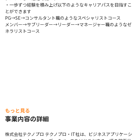
課題やストレスが大きくなる前に、課題解決もしくはスト
・一歩ずつ経験を積み上げ以下のようなキャリアパスを目指すこ
とができます

レス軽減の方向を見出せるよう、バックアップ体制を整え
PG→SE→コンサルタント職のようなスペシャリストコース

ています

メンバー→サブリーダー→リーダー→マネージャー職のようなゼ
・定期的にメンタルヘルス/セルフケア研修（従業員向
ネラリストコース
け）や、メンタルヘルス/ラインケア研修（管理監督者向
け）を実施し、「早期に気付く」ことの大切さを啓蒙する
とともに、気軽に相談できる雰囲気づくりにも努めていま
す
もっと見る
顧客のDX推進をサポートします。
事業内容の詳細
株式会社テクノプロ テクノプロ・IT社は、ビジネスアプリケーシ