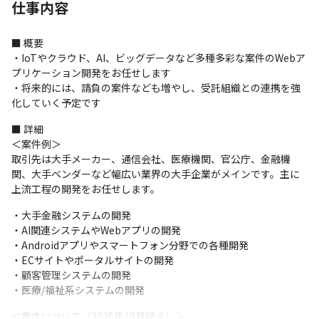
仕事内容
■ 概要

・IoTやクラウド、AI、ビッグデータなど多種多彩な案件のWebア
プリケーション開発をお任せします

・将来的には、請負の案件なども増やし、受託組織との連携を強
化していく予定です
■ 詳細

＜案件例＞

取引先は大手メーカー、通信会社、医療機関、官公庁、金融機
関、大手ベンダーなど幅広い業界の大手企業がメインです。主に
上流工程の開発をお任せします。
・大手金融システムの開発

・AI関連システムやWebアプリの開発

・Androidアプリやスマートフォン分野での各種開発

・ECサイトやポータルサイトの開発

・顧客管理システムの開発

・医療/福祉系システムの開発
＜案件について（2025年10月時点）＞
