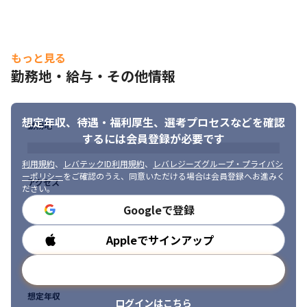
当社は、一部上場企業を中心に全国900社を超える企業さまから
（2025年10月時点）、さまざまな課題の相談を受け事業を拡大し
ています。

2025年10月現在、売上・利益共に堅調に推移し、今後も安定した
もっと見る
経営基盤を持った事業運営を見込んでいるため、「ビジネスアプ
リケーション」や「組込ソフトウェア」、「サーバー・ネットワ
勤務地・給与・その他情報
ーク」、「保守・運用」など

積極的にエンジニアの募集を行っています。
想定年収、待遇・福利厚生、
選考プロセスなどを確認
＜教育研修制度＞

勤務地
するには会員登録が必要です
・入社後はOJT形式で業務を進めていきます

・インフラやAIなど、常時200以上のメニューがある「Winスクー
利用規約
、
レバテックID利用規約
、
レバレジーズグループ・プライバシ
ル」を用意しています

ーポリシー
をご確認のうえ、同意いただける場合は会員登録へお進みく
アクセス
・通信教育を通して、ビジネススキルについて学ぶことも可能で
ださい。
す

Googleで登録
・会社として用意している研修のほかに、支店別での独自研修が
あります
Appleでサインアップ
勤務時間
■ この仕事の面白み、魅力

・等級制度を取り入れスキルを見える化しているため、着実に成
メールアドレスで登録
長している実感を得られます

・希望に沿った業務を任せてもらえる環境があるため、興味のあ
想定年収
ログインはこちら