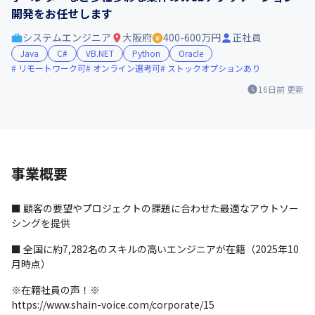
開発をお任せします
システムエンジニア
大阪府
400-600万円
正社員
Java
C#
VB.NET
Python
Oracle
リモートワーク可
オンライン選考可
ストックオプションあり
16日前
更新
事業概要
■ 顧客の要望やプロジェクトの課題に合わせた最適なアウトソー
シングを提供
■ 全国に約7,282名のスキルの高いエンジニアが在籍（2025年10
月時点）
※在籍社員の声！※

https://www.shain-voice.com/corporate/15