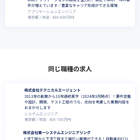
件が増えています／豊富なキャリア形成ができる環境
アプリケーションエンジニア
東京都
年収 :
400
-
600
万円
同じ職種の求人
株式会社テクニカルエージェント
2013年の創業から10年連続⿊字（2024年3月時点）！要件定義
や設計、開発、テスト工程のうち、志向を考慮した業務内容を
おまかせします
システムエンジニア
東京都
年収 :
400
-
700
万円
株式会社第一システムエンジニアリング
上流工程から下流工程まで幅広い業務ができる！自動車のECU