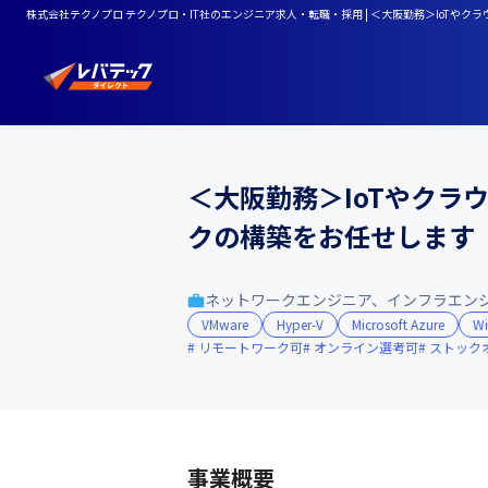
株式会社テクノプロ テクノプロ・IT社のエンジニア求人・転職・採用 | ＜大阪勤務＞IoTや
＜大阪勤務＞IoTやクラ
クの構築をお任せします
ネットワークエンジニア、インフラエン
VMware
Hyper-V
Microsoft Azure
W
リモートワーク可
オンライン選考可
ストック
事業概要