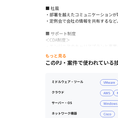
■ 社風

・部署を越えたコミュニケーションが
・定例会で会社の情報を共有するなど
■ サポート制度

＜CDA制度＞

・エンジニアのキャリアプランと事業の
・技術社員が会社の事業計画を深く理
もっと見る
・テクノプロの元エンジニアがCDAに
このPJ・案件で使われている
＜提案ボックスの運営＞

・「従業員のアイデアは会社の貴重な
ミドルウェア・ツール
VMware
・年に一度ESアンケートを回収して一
・実際に集まった内容をもとに、開始
クラウド
AWS
＜社内相談体制＞

サーバー・OS
Windows
・従業員一人ひとりが活力に満ちて業
ネットワーク機器
Cisco
ント」についての相談窓口を設置してい