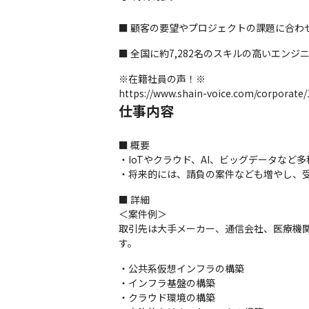
■ 顧客の要望やプロジェクトの課題に合わ
■ 全国に約7,282名のスキルの高いエンジニ
※在籍社員の声！※

https://www.shain-voice.com/corporate/
仕事内容
■ 概要

・IoTやクラウド、AI、ビッグデータなど
・将来的には、請負の案件なども増やし、
■ 詳細

＜案件例＞

取引先は大手メーカー、通信会社、医療機
す。
・公共系仮想インフラの構築

・インフラ基盤の構築

・クラウド環境の構築
