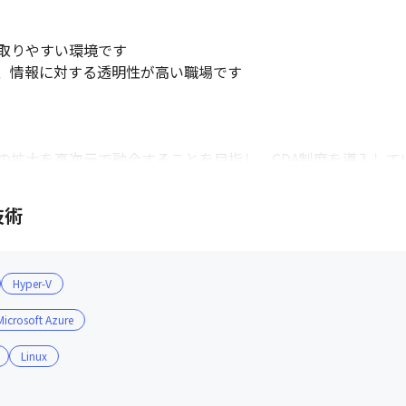
取りやすい環境です

、情報に対する透明性が高い職場です

拡大を高次元で融合することを目指し、CDA制度を導入してい
解しながら、一人ひとりが明確な目的意識を持って業務を遂行す
着任し、一人ひとりのキャリアプランの相談を受け付けています
技術
財産である」との考えから、さまざまな従業員の意見を募集する
Hyper-V
人ひとりの声を広い、社員の声を反映しています

された取り組みも多数あります

Microsoft Azure
Linux
務に取り組み、パフォーマンスを最大限に発揮できるように、
ます
