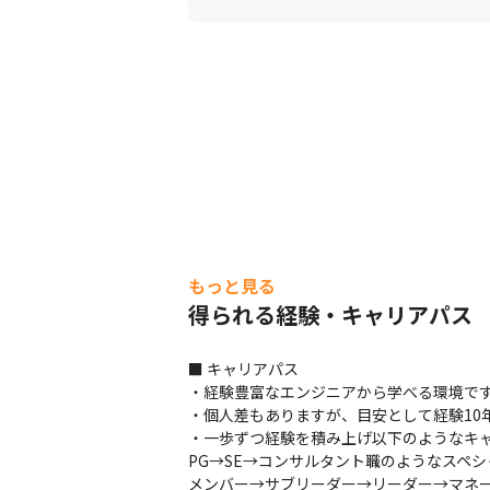
・専門的な知識と経験が豊富な有資格
せるよう、バックアップ体制を整えてい
・定期的にメンタルヘルス/セルフケ
付く」ことの大切さを啓蒙するととも
（※2025年10月時点）
もっと見る
得られる経験・キャリアパス
顧客のDX推進をサポートします。
■ キャリアパス

・経験豊富なエンジニアから学べる環境です
・個人差もありますが、目安として経験10年
・一歩ずつ経験を積み上げ以下のようなキャ
PG→SE→コンサルタント職のようなスペシ
メンバー→サブリーダー→リーダー→マネ