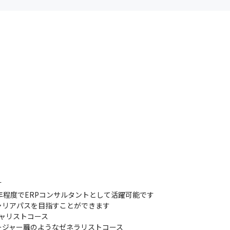
者が相談に対応し、課題やストレスが大きくなる前に、課題解
ます

ア研修（従業員向け）や、メンタルヘルス/ラインケア研修（管
に、気軽に相談できる雰囲気づくりにも努めています



程度でERPコンサルタントとして活躍可能です

リアパスを目指すことができます

ャリストコース

ージャー職のようなゼネラリストコース