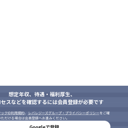
を超える企業さまから、さまざまな課題の相談を受け事業を拡大していま
も安定した経営基盤を持った事業運営を見込んでいるため、「サーバー


ーがある「Winスクール」を用意しています

て学ぶことも可能です

支店別での独自研修があります
いるため、着実に成長している実感を得られます

あるため、興味のある業務に携われます

件に携われます

ことができます
想定年収、待遇・福利厚生、
ロセスなどを確認するには会員登録が必要です
ックID利用規約
、
レバレジーズグループ・プライバシーポリシー
をご確
いただける場合は会員登録へお進みください。
Googleで登録