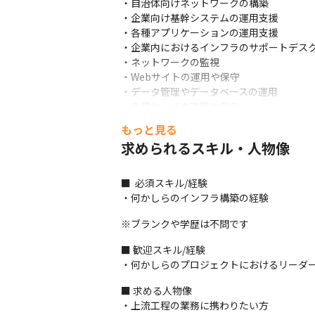
・自治体向けネットワークの構築

・企業向け基幹システムの運用支援

・各種アプリケーションの運用支援

・企業内におけるインフラのサポートデスク
・ネットワークの監視

・Webサイトの運用や保守

・データ管理やデータベースの運用

・各種サーバの運用や保守
もっと見る
＜案件について（2025年10月時点）＞

求められるスキル・人物像
・1人で現場に参画する小規模な案件が全体の
・コミュニケーションツールは案件によって
・案件の割合は製造系8割、Web系2割で、J
■  必須スキル/経験

・ビッグデータ解析案件があり、AI/IoT/
・何かしらのインフラ構築の経験
・C#、JavaScriptを使用した家電業界向
・その他、若手向けの運用保守案件が増えて
※ブランクや学歴は不問です
・リモートの頻度は、週3程度が4割、週1
■ 歓迎スキル/経験

＜開発手法＞

・何かしらのプロジェクトにおけるリーダ
・大手企業との取引がメインのため、ウォ
■ 求める人物像

＜募集背景（2025年10月時点）＞

・上流工程の業務に携わりたい方
