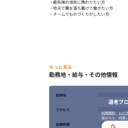
当社は、一部上場企業を中心に全国900社
・最先端の技術に携わりたい方

現在、売上・利益共に堅調に推移し、今後
・地元で腰を落ち着けて働きたい方 

アの採用を積極的に行っています。
・チームでものづくりがしたい方
＜教育研修制度＞

・入社後はOJT形式で業務を進めていきます
・インフラやAIなど、常時200以上のメニュ
・通信教育を通して、ビジネススキルについ
・会社として用意している研修のほかに、
■ この仕事の面白み、魅力

・等級制度を取り入れスキルを見える化して
もっと見る
・希望に沿った業務を任せてもらえる環境が
勤務地・給与・その他情報
・大手の取引先が多いため、規模の大きな案
・専門性の高いメンバーと共に業務を行う
（変更の範囲）会社の定める業務
勤務地
選考プ
アクセス
利用規約
、
レバテ
認のうえ、同意
勤務時間