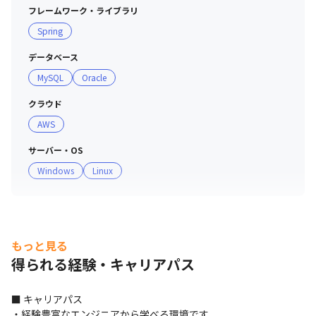
・技術社員が会社の事業計画を深く理解しながら、一人ひ
フレームワーク・ライブラリ
とりが明確な目的意識を持って業務を遂行する文化作りを
Spring
行っています

・テクノプロの元エンジニアがCDAに着任し、一人ひとり
データベース
のキャリアプランの相談を受け付けています

MySQL
Oracle
＜提案ボックスの運営＞

クラウド
・「従業員のアイデアは会社の貴重な財産である」との考
AWS
えから、多種多様な従業員の意見を募集する制度です

サーバー・OS
・年に一度ESアンケートを回収して一人ひとりの声を広
Windows
Linux
い、社員の声を反映しています

・実際にいただいた内容をもとに、開始された取り組みも
多数あります

＜社内相談体制＞

もっと見る
・従業員一人ひとりが活力に満ちて業務に取り組み、パフ
得られる経験・キャリアパス
ォーマンスを最大限に発揮できるように、「メンタルヘル
ス」および「ハラスメント」についての相談窓口を設置し
■ キャリアパス

ています

・経験豊富なエンジニアから学べる環境です
