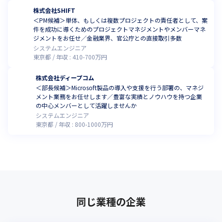
株式会社SHIFT
＜PM候補＞単体、もしくは複数プロジェクトの責任者として、案
件を成功に導くためのプロジェクトマネジメントやメンバーマネ
ジメントをお任せ／金融業界、官公庁との直接取引多数
システムエンジニア
東京都
年収 :
410
-
700
万円
株式会社ディープコム
＜部長候補＞Microsoft製品の導入や支援を行う部署の、マネジ
メント業務をお任せします／豊富な実績とノウハウを持つ企業
の中心メンバーとして活躍しませんか
システムエンジニア
東京都
年収 :
800
-
1000
万円
同じ業種の企業