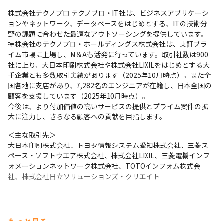
株式会社テクノプロ テクノプロ・IT社は、ビジネスアプリケーシ
ョンやネットワーク、データベースをはじめとする、ITの技術分
野の課題に合わせた最適なアウトソーシングを提供しています。

持株会社のテクノプロ・ホールディングス株式会社は、東証プラ
イム市場に上場し、M＆Aも活発に行っています。取引社数は900
社に上り、大日本印刷株式会社や株式会社LIXILをはじめとする大
手企業とも多数取引実績があります（2025年10月時点）。また全
国各地に支店があり、7,282名のエンジニアが在籍し、日本全国の
顧客を支援しています（2025年10月時点）。

今後は、より付加価値の高いサービスの提供とプライム案件の拡
大に注力し、さらなる顧客への貢献を目指します。
＜主な取引先＞

大日本印刷株式会社、トヨタ情報システム愛知株式会社、三菱ス
ペース・ソフトウエア株式会社、株式会社LIXIL、三菱電機インフ
ォメーションネットワーク株式会社、TOTOインフォム株式会
社、株式会社日立ソリューションズ・クリエイト