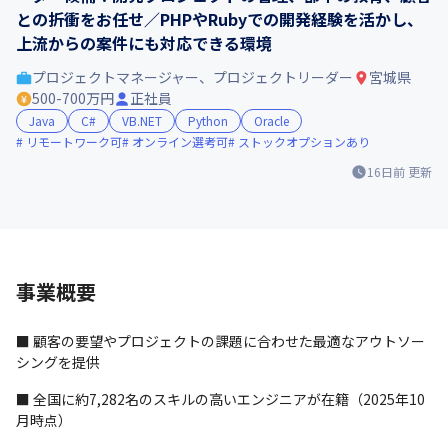
との折衝をお任せ／PHPやRubyでの開発経験を活かし、
上流からの案件にも対応できる環境
プロジェクトマネージャー、プロジェクトリーダー
宮城県
500-700万円
正社員
Java
C#
VB.NET
Python
Oracle
リモートワーク可
オンライン選考可
ストックオプションあり
16日前
更新
事業概要
■ 顧客の要望やプロジェクトの課題に合わせた最適なアウトソー
シングを提供
■ 全国に約7,282名のスキルの高いエンジニアが在籍（2025年10
月時点）