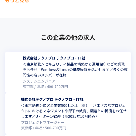
もっと見る
この企業の他の求人
株式会社テクノプロ テクノプロ・IT社
＜東京勤務＞セキュリティ製品の構築から運用保守などの業務
をお任せ！WindowsやLinuxの構築経験を活かせます／多くの専
門性の高いメンバーが在籍
システムエンジニア
東京都
年収 :
400
-
700
万円
株式会社テクノプロ テクノプロ・IT社
＜東京勤務＞顧客企業数900社以上（※）！さまざまなプロジェ
クトにおけるマネジメントや部下の教育、顧客との折衝をお任せ
します／U・Iターン歓迎（※2025年10月時点）
プロジェクトマネージャー
東京都
年収 :
500
-
700
万円