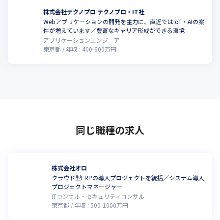
株式会社テクノプロ テクノプロ・IT社
Webアプリケーションの開発を主力に、直近ではIoT・AIの案
件が増えています／豊富なキャリア形成ができる環境
アプリケーションエンジニア
東京都
年収 :
400
-
600
万円
同じ職種の求人
株式会社オロ
クラウド型ERPの導入プロジェクトを統括／システム導入
プロジェクトマネージャー
ITコンサル・セキュリティコンサル
東京都
年収 :
500
-
1000
万円