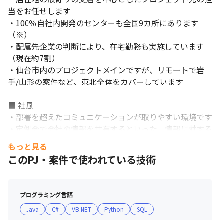
当をお任せします

・100％自社内開発のセンターも全国9カ所にあります
（※）

・配属先企業の判断により、在宅勤務も実施しています
（現在約7割）

・仙台市内のプロジェクトメインですが、リモートで岩
手/山形の案件など、東北全体をカバーしています

一人ひとりのキャリアを大切にしています。
■ 社風

・部署を超えたコミュニケーションが取りやすい環境です

・定例会で会社の情報を共有するといった、情報に対する
透明性が高い職場です

もっと見る
・勉強会があり自己研鑽が得意な方が多いです

このPJ・案件で使われている技術
■ サポート制度

＜CDA制度＞

プログラミング言語
・エンジニアのキャリアプランと事業の拡大を高次元で融
Java
C#
VB.NET
Python
SQL
合することを目指し、CDA制度を導入しています
