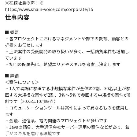
※在籍社員の声！※

https://www.shain-voice.com/corporate/15
仕事内容
■ 概要

・各プロジェクトにおけるマネジメントや部下の教育、顧客との
折衝をお任せします

・上流案件の受託開発の取り扱いが多く、一括請負案件も増加し
ています

・初回の配属先は、希望エリアやスキルを考慮し決定します
■ 詳細

＜案件について＞

・1人で現場に参画する小規模な案件が全体の2割、30名以上が参
画する大規模な案件が2割、3名～5名で参画する中規模の案件が6
割です（2025年10月時点）

・コミュニケーションツールは案件によって異なるものを使用し
ます

・金融、通信系、電力関連のプロジェクトが多いです

・Javaの請負、大手通信会社サーバー運用の案件などがあり、若
手がスキルを磨ける環境です