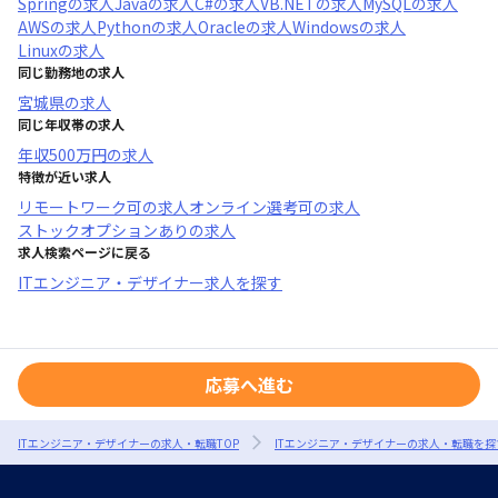
Spring
の求人
Java
の求人
C#
の求人
VB.NET
の求人
MySQL
の求人
AWS
の求人
Python
の求人
Oracle
の求人
Windows
の求人
Linux
の求人
同じ勤務地の求人
宮城県
の求人
同じ年収帯の求人
年収
500万円
の求人
特徴が近い求人
リモートワーク可
の求人
オンライン選考可
の求人
ストックオプションあり
の求人
求人検索ページに戻る
ITエンジニア・デザイナー求人を探す
応募へ進む
ITエンジニア・デザイナーの求人・転職TOP
ITエンジニア・デザイナーの求人・転職を探