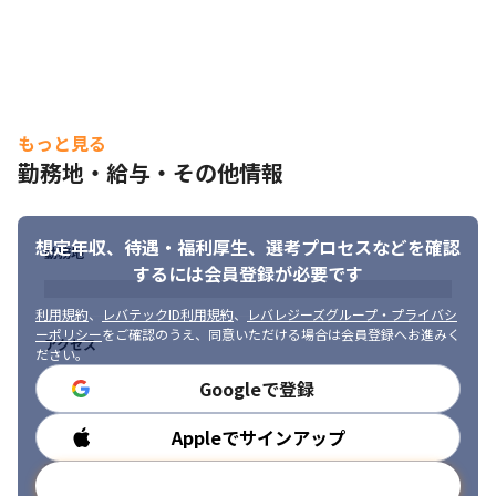
■ この仕事の面白み、魅力

・等級制度を取り入れスキルを見える化しているため、着実に成
長している実感を得られます

・希望に沿った業務を任せてもらえる環境があるため、興味のあ
る業務に携われます

もっと見る
・大手の取引先が多いため、規模の大きな案件に携われます

・専門性の高いメンバーと共に業務を行うことができます
勤務地・給与・その他情報
（変更の範囲）会社の定める業務
想定年収、待遇・福利厚生、
選考プロセスなどを確認
勤務地
するには会員登録が必要です
利用規約
、
レバテックID利用規約
、
レバレジーズグループ・プライバシ
ーポリシー
をご確認のうえ、同意いただける場合は会員登録へお進みく
アクセス
ださい。
Googleで登録
Appleでサインアップ
勤務時間
メールアドレスで登録