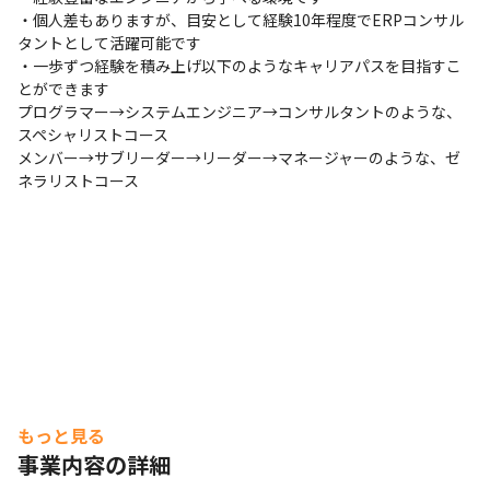
・専門的な知識と経験が豊富な有資格者が相談に対応し、
・個人差もありますが、目安として経験10年程度でERPコンサル
課題やストレスが大きくなる前に、課題解決もしくはスト
タントとして活躍可能です

レス軽減の方向を見出せるよう、バックアップ体制を整え
・一歩ずつ経験を積み上げ以下のようなキャリアパスを目指すこ
とができます

ています

プログラマー→システムエンジニア→コンサルタントのような、
・定期的にメンタルヘルス/セルフケア研修（従業員向
スペシャリストコース

け）や、メンタルヘルス/ラインケア研修（管理監督者向
メンバー→サブリーダー→リーダー→マネージャーのような、ゼ
け）を実施し、「早期に気付く」ことの大切さを啓蒙する
ネラリストコース
とともに、気軽に相談できる雰囲気づくりにも努めていま
す

（※2025年10月時点）
もっと見る
事業内容の詳細
顧客のDX推進をサポートします。