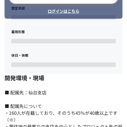
想定年収
ログインはこちら
雇用形態
SAP PartnerEdge Silver パートナーです。
休日・休暇
開発環境・現場
■ 配属先：仙台支店

■ 配属先について

・160人が在籍しており、そのうち45％が40歳以上です
（※）

・居住地の最寄りの支店を中心としたプロジェクト先の担