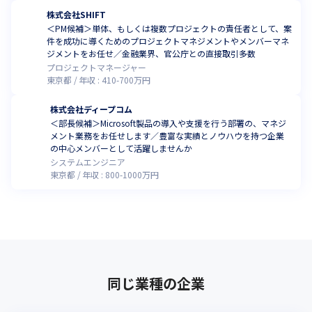
株式会社SHIFT
＜PM候補＞単体、もしくは複数プロジェクトの責任者として、案
件を成功に導くためのプロジェクトマネジメントやメンバーマネ
ジメントをお任せ／金融業界、官公庁との直接取引多数
プロジェクトマネージャー
東京都
年収 :
410
-
700
万円
株式会社ディープコム
＜部長候補＞Microsoft製品の導入や支援を行う部署の、マネジ
メント業務をお任せします／豊富な実績とノウハウを持つ企業
の中心メンバーとして活躍しませんか
システムエンジニア
東京都
年収 :
800
-
1000
万円
同じ業種の企業