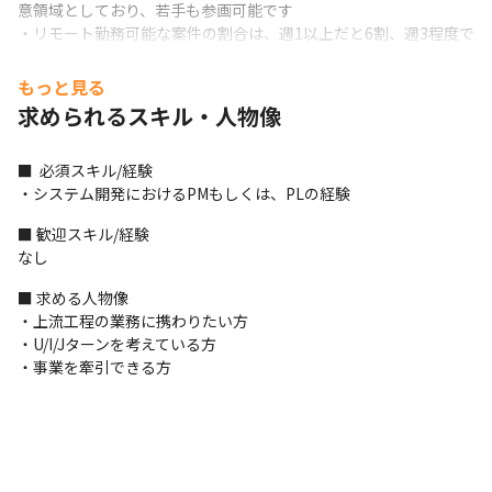
意領域としており、若手も参画可能です

・リモート勤務可能な案件の割合は、週1以上だと6割、週3程度で
5割です
もっと見る
＜開発手法＞

求められるスキル・人物像
・大手企業との取引がメインのため、ウォーターフォール型開発
を採用することが多いです
■  必須スキル/経験

＜募集背景（2025年10月時点）＞

・システム開発におけるPMもしくは、PLの経験
当社は、一部上場企業を中心に全国900社を超える企業さまから、
さまざまな課題の相談を受け事業を拡大しています。

■ 歓迎スキル/経験

現在、売上・利益共に堅調に推移し、今後も安定した経営基盤を
なし
持った事業運営を見込んでいるため、「ビジネスアプリケーショ
■ 求める人物像

ン」や「組込ソフトウェア」、「保守・運用」をはじめとする、
・上流工程の業務に携わりたい方

エンジニアの採用を積極的に行っています。
・U/I/Jターンを考えている方

＜教育研修制度＞

・事業を牽引できる方
・入社後はOJT形式で業務を進めていきます

・インフラやAIなど、常時200以上のメニューがある「Winスクー
ル」を用意しています

・通信教育を通して、ビジネススキルについて学ぶことも可能で
す
