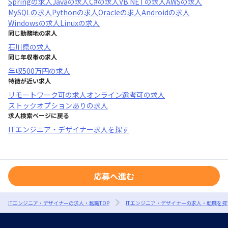
Spring
の求人
Java
の求人
C#
の求人
VB.NET
の求人
AWS
の求人
MySQL
の求人
Python
の求人
Oracle
の求人
Android
の求人
Windows
の求人
Linux
の求人
同じ勤務地の求人
石川県
の求人
同じ年収帯の求人
年収
500万円
の求人
特徴が近い求人
リモートワーク可
の求人
オンライン選考可
の求人
ストックオプションあり
の求人
求人検索ページに戻る
ITエンジニア・デザイナー求人を探す
応募へ進む
ITエンジニア・デザイナーの求人・転職TOP
ITエンジニア・デザイナーの求人・転職を探