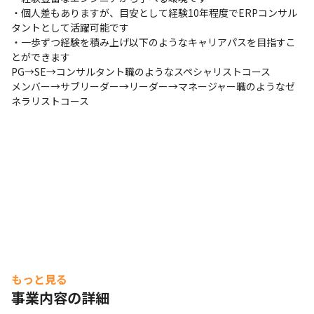
課題やストレスが大きくなる前に、課題解決もしくはスト
・個人差もありますが、目安として経験10年程度でERPコンサル
レス軽減の方向を見出せるよう、バックアップ体制を整え
タントとして活躍可能です

ています

・一歩ずつ経験を積み上げ以下のようなキャリアパスを目指すこ
とができます

・定期的にメンタルヘルス/セルフケア研修（従業員向
PG→SE→コンサルタント職のようなスペシャリストコース

け）や、メンタルヘルス/ラインケア研修（管理監督者向
メンバー→サブリーダー→リーダー→マネージャー職のようなゼ
け）を実施し、「早期に気付く」ことの大切さを啓蒙する
ネラリストコース
とともに、気軽に相談できる雰囲気づくりにも努めていま
す
顧客のDX推進をサポートします。
もっと見る
事業内容の詳細