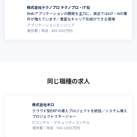
株式会社テクノプロ テクノプロ・IT社
Webアプリケーションの開発を主力に、直近ではIoT・AIの案
件が増えています／豊富なキャリア形成ができる環境
アプリケーションエンジニア
東京都
年収 :
400
-
600
万円
同じ職種の求人
株式会社オロ
クラウド型ERPの導入プロジェクトを統括／システム導入
プロジェクトマネージャー
ITコンサル・セキュリティコンサル
東京都
年収 :
500
-
1000
万円