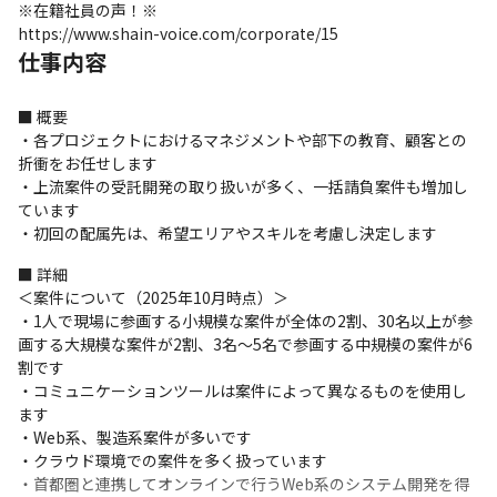
※在籍社員の声！※

https://www.shain-voice.com/corporate/15
仕事内容
■ 概要

・各プロジェクトにおけるマネジメントや部下の教育、顧客との
折衝をお任せします

・上流案件の受託開発の取り扱いが多く、一括請負案件も増加し
ています

・初回の配属先は、希望エリアやスキルを考慮し決定します
■ 詳細

＜案件について（2025年10月時点）＞

・1人で現場に参画する小規模な案件が全体の2割、30名以上が参
画する大規模な案件が2割、3名～5名で参画する中規模の案件が6
割です

・コミュニケーションツールは案件によって異なるものを使用し
ます

・Web系、製造系案件が多いです

・クラウド環境での案件を多く扱っています

・首都圏と連携してオンラインで行うWeb系のシステム開発を得