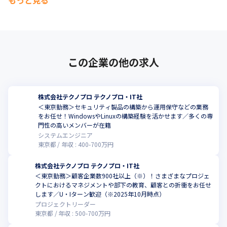
もっと見る
この企業の他の求人
株式会社テクノプロ テクノプロ・IT社
＜東京勤務＞セキュリティ製品の構築から運用保守などの業務
をお任せ！WindowsやLinuxの構築経験を活かせます／多くの専
門性の高いメンバーが在籍
システムエンジニア
東京都
年収 :
400
-
700
万円
株式会社テクノプロ テクノプロ・IT社
＜東京勤務＞顧客企業数900社以上（※）！さまざまなプロジェ
クトにおけるマネジメントや部下の教育、顧客との折衝をお任せ
します／U・Iターン歓迎（※2025年10月時点）
プロジェクトリーダー
東京都
年収 :
500
-
700
万円