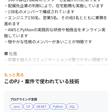
・配属先企業の判断により、在宅勤務も実施しています

・158名のメンバーで構成されています

・エンジニア150名、営業5名、その他3名とともに業務を
進めます

・AWSとPythonの実践的な研修や勉強会をオンライン実
施しています

・穏やかな性格のメンバーが多いことが特徴です

■ 社風

一人ひとりのキャリアを大切にしています。
・部署を越えたコミュニケーションが取りやすい環境です

・定例会で会社の情報を共有するなど、情報に対する透明
性が高い職場です

もっと見る
このPJ・案件で使われている技術
■ サポート制度

＜CDA制度＞

・エンジニアのキャリアプランと事業の拡大を高次元で融
プログラミング言語
合することを目指し、CDA制度を導入しています

Java
C#
VB.NET
Python
SQL
・技術社員が会社の事業計画を深く理解しながら、一人ひ