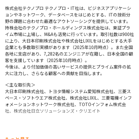
株式会社テクノプロ テクノプロ・IT社は、ビジネスアプリケーシ
ョンやネットワーク、データベースをはじめとする、ITの技術分
野の課題に合わせた最適なアウトソーシングを提供しています。

持株会社のテクノプロ・ホールディングス株式会社は、東証プラ
イム市場に上場し、M&Aも活発に行っています。取引社数は900社
に上り、大日本印刷株式会社や株式会社LIXILをはじめとする大手
企業とも多数取引実績があります（2025年10月時点）。また全国
各地に支店があり、7,282名のエンジニアが在籍し、日本全国の顧
客を支援しています（2025年10月時点）。

今後は、より付加価値の高いサービスの提供とプライム案件の拡
大に注力し、さらなる顧客への貢献を目指します。
＜主な取引先＞

大日本印刷株式会社、トヨタ情報システム愛知株式会社、三菱ス
ペース・ソフトウエア株式会社、株式会社LIXIL、三菱電機インフ
ォメーションネットワーク株式会社、TOTOインフォム株式会
社、株式会社日立ソリューションズ・クリエイト