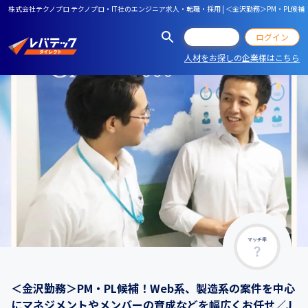
株式会社テクノプロ テクノプロ・IT社のエンジニア求人・転職・採用 | ＜金沢勤務＞PM・PL
会員登録
ログイン
人材をお探しの企業様はこちら
マッチ率
＜金沢勤務＞PM・PL候補！Web系、製造系の案件を中心
にマネジメントやメンバーの育成などを幅広くお任せ／J