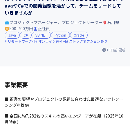
avaやC#での開発経験を活かして、チームをリードして
いきませんか
プロジェクトマネージャー、プロジェクトリーダー
石川県
500-700万円
正社員
Java
C#
VB.NET
Python
Oracle
リモートワーク可
オンライン選考可
ストックオプションあり
19日前
更新
事業概要
■ 顧客の要望やプロジェクトの課題に合わせた最適なアウトソー
シングを提供
■ 全国に約7,282名のスキルの高いエンジニアが在籍（2025年10
月時点）