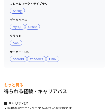
とりが明確な目的意識を持って業務を遂行する文化作りを
フレームワーク・ライブラリ
行っています

Spring
・テクノプロの元エンジニアがCDAに着任し、一人ひとり
のキャリアプランの相談を受け付けています

データベース
MySQL
Oracle
＜提案ボックスの運営＞

・「従業員のアイデアは会社の貴重な財産である」との考
クラウド
えから、さまざまな従業員の意見を募集する制度です

AWS
・年に一度ESアンケートを回収して一人ひとりの声を広
サーバー・OS
い、社員の声を反映しています

Android
Windows
Linux
・実際に集まった内容をもとに、開始された取り組みも多
数あります

＜社内相談体制＞

・従業員一人ひとりが活力に満ちて業務に取り組み、パフ
もっと見る
ォーマンスを最大限に発揮できるように、「メンタルヘル
得られる経験・キャリアパス
ス」および「ハラスメント」についての相談窓口を設置し
ています

■ キャリアパス

・専門的な知識と経験が豊富な有資格者が相談に対応し、
・経験豊富なエンジニアから学べる環境です
