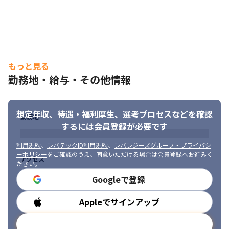
・会社として用意している研修のほかに、支店別での独自研修が
あります
■ この仕事の面白み、魅力

・等級制度を取り入れスキルを見える化しているため、着実に成
長している実感を得られます

もっと見る
・希望に沿った業務を任せてもらえる環境があるため、興味のあ
る業務に携われます

勤務地・給与・その他情報
・大手の取引先が多いため、規模の大きな案件に携われます

・専門性の高いメンバーと共に業務を行うことができます
想定年収、待遇・福利厚生、
選考プロセスなどを確認
（変更の範囲）会社の定める業務
勤務地
するには会員登録が必要です
利用規約
、
レバテックID利用規約
、
レバレジーズグループ・プライバシ
ーポリシー
をご確認のうえ、同意いただける場合は会員登録へお進みく
アクセス
ださい。
Googleで登録
Appleでサインアップ
勤務時間
メールアドレスで登録