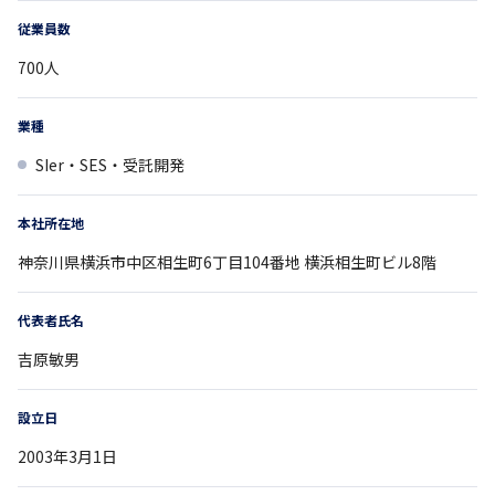
従業員数
700
人
業種
SIer・SES・受託開発
本社所在地
神奈川県
横浜市中区相生町6丁目104番地
横浜相生町ビル8階
代表者氏名
吉原敏男
設立日
2003年3月1日