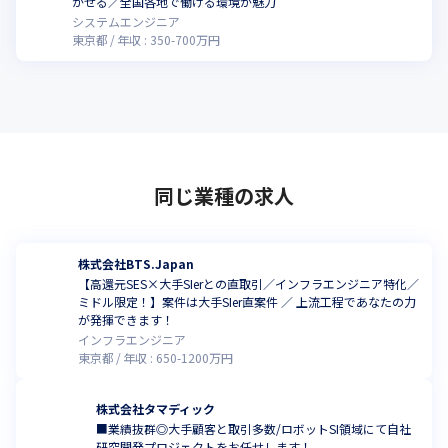
かせる／全国各地で働ける環境が魅力
システムエンジニア
東京都
年収 :
350
-
700
万円
同じ業種の求人
株式会社BTS.Japan
【高還元SES×大手SIerとの直取引／インフラエンジニア特化／
ミドル限定！】案件は大手SIer直案件 ／ 上流工程であなたの力
が発揮できます！
インフラエンジニア
東京都
年収 :
650
-
1200
万円
株式会社タマディック
■業績抜群◎大手顧客と取引多数/ロボットSI領域にて自社
研究開発プロジェクトをお任せします！