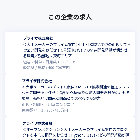
この企業の求人
ブライザ株式会社
＜大手メーカーのプライム案件＞IoT・DX製品関連の組込ソフト
ウェア開発をお任せ！C言語やJavaでの組込開発経験が活かせ
る環境／勤務地は東海エリア
組込・制御・汎用系エンジニア
愛知県
年収 :
400
-
700
万円
ブライザ株式会社
＜大手メーカーのプライム案件＞IoT・DX製品関連の組込ソフト
ウェア開発をお任せ！C言語やJavaでの組込開発経験が活かせる
環境／勤務地は関東と関西とで選べるのが魅力
組込・制御・汎用系エンジニア
東京都
年収 :
350
-
700
万円
ブライザ株式会社
＜オープンポジション＞大手メーカーのプライム案件のプロジェ
クトを中心に開発をお任せ！Python、Javaなどの開発経験が活