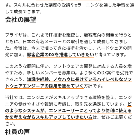
す。スキルに合わせた講座の受講やeラーニングを通した学習を通
して成長できます。
会社の展望
ブライザは、これまでIT技術を駆使し、顧客志向の開発を行うと
ともに、日本の有名メーカーとの取引を通して成長してきまし
た。今後は、今まで培ってきた技術を活かし、ハードウェアの開
発に加え、
顧客企業のDXを推進していきたい
と考えています。
このような展開に伴い、ソフトウェアの開発に対応する人員を増
やすため、新しいメンバーを募集中。より多くのDX案件を受託で
きるよう、
知識や経験、ノウハウに長けているハイレベルなソフ
トウェアエンジニアの採用を進めていく
方針です。
当社では、エンジニアがスキルアップできる環境を整え、エンジ
ニアの働きやすさや報酬に考慮し、取引先を選定しています。
ど
のようなシステムが、エンドユーザーにとってより便利に使える
かを考えながらスキルアップしていきたい方
は、ぜひご応募くだ
さい。
社員の声