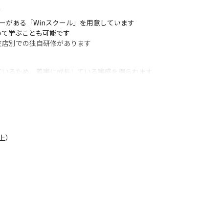


ーがある「Winスクール」を用意しています

て学ぶことも可能です

支店別での独自研修があります
いるため、着実に成長している実感を得られます

あるため、興味のある業務に携われます

件に携われます

たにかけるシステムエンジニア、生え抜きのシステムエンジニアなど、
上）