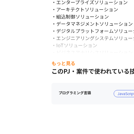
・エンタープライズソリューション

・アーキテクトソリューション

・組込制御ソリューション

・データマネジメントソリューション

・デジタルプラットフォームソリューシ
・エンジニアリングシステムソリューシ
・IoTソリューション

・ビジネスアナリシスソリューション

もっと見る
※今後はより広範なプロダクトベンダ
このPJ・案件で使われている
■ 社風

・部署を超えたコミュニケーションが
プログラミング言語
JavaScrip
・定例会で会社の情報を共有するなど
■ サポート制度

＜CDA制度＞

・エンジニアのキャリアプランと事業の
・技術社員が会社の事業計画を深く理