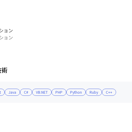
ョン

ョン

ーとのアライアンスに注力し、製品・ソリューションの幅を広げ
技術
取りやすい環境です

t
Java
C#
VB.NET
PHP
Python
Ruby
C++
、情報に対する透明性が高い職場です

拡大を高次元で融合することを目指し、CDA制度を導入してい
解しながら、一人ひとりが明確な目的意識を持って業務を遂行す