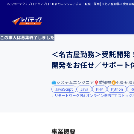
株式会社テクノプロ テクノプロ・IT社のエンジニア求人・転職・採用 | ＜名古屋勤務＞受
この求人は募集終了しました
＜名古屋勤務＞受託開発
開発をお任せ／サポート
システムエンジニア
愛知県
400-60
JavaScript
Java
PHP
Python
R
リモートワーク可
オンライン選考可
ストック
事業概要