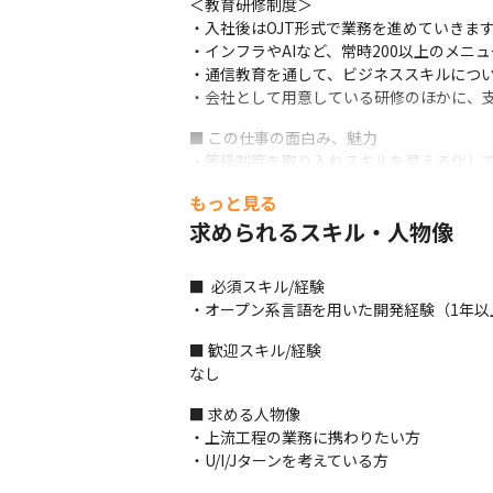
＜教育研修制度＞

・入社後はOJT形式で業務を進めていきます
・インフラやAIなど、常時200以上のメニュ
・通信教育を通して、ビジネススキルについ
・会社として用意している研修のほかに、
■ この仕事の面白み、魅力

・等級制度を取り入れスキルを見える化して
・希望に沿った業務を任せてもらえる環境が
もっと見る
・大手の取引先が多いため、規模の大きな案
求められるスキル・人物像
・各分野メーカーからの転職者や世界をま
ことができます
■  必須スキル/経験

（変更の範囲）会社の定める業務
・オープン系言語を用いた開発経験（1年以
■ 歓迎スキル/経験

なし
■ 求める人物像

・上流工程の業務に携わりたい方

・U/I/Jターンを考えている方