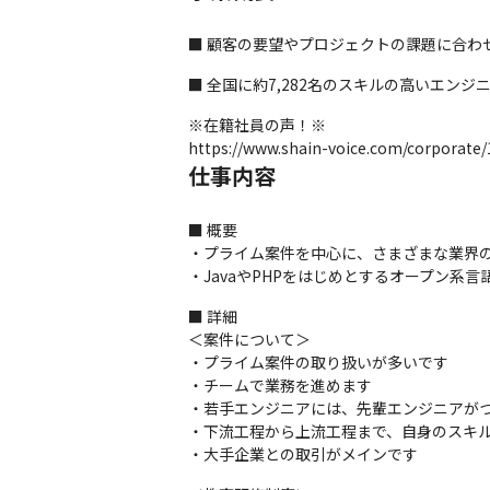
■ 顧客の要望やプロジェクトの課題に合わ
■ 全国に約7,282名のスキルの高いエンジニ
※在籍社員の声！※

https://www.shain-voice.com/corporate/
仕事内容
■ 概要

・プライム案件を中心に、さまざまな業界の
・JavaやPHPをはじめとするオープン系
■ 詳細

＜案件について＞

・プライム案件の取り扱いが多いです

・チームで業務を進めます

・若手エンジニアには、先輩エンジニアがつい
・下流工程から上流工程まで、自身のスキル
・大手企業との取引がメインです