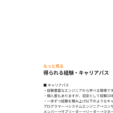
・テクノプロの元エンジニアがCDAに
＜提案ボックスの運営＞

・「従業員のアイデアは会社の貴重な
・年に一度ESアンケートを回収して一
・実際にいただいた内容をもとに、開
＜社内相談体制＞

・従業員一人ひとりが活力に満ちて業
ント」についての相談窓口を設置してい
・専門的な知識と経験が豊富な有資格
もっと見る
せるよう、バックアップ体制を整えてい
得られる経験・キャリアパス
・定期的にメンタルヘルス/セルフケ
付く」ことの大切さを啓蒙するととも
■ キャリアパス

・経験豊富なエンジニアから学べる環境です
・個人差もありますが、目安として経験10
・一歩ずつ経験を積み上げ以下のようなキャ
プログラマー→システムエンジニア→コンサ
メンバー→サブリーダー→リーダー→マネ