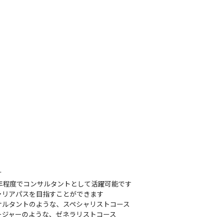
着任し、一人ひとりのキャリアプランの相談を受け付けています
財産である」との考えから、さまざまな従業員の意見を募集する
人ひとりの声を広い、社員の声を反映しています

始された取り組みも多数あります

務に取り組み、パフォーマンスを最大限に発揮できるように、
ます

者が相談に対応し、課題やストレスが大きくなる前に、課題解
ます

ア研修（従業員向け）や、メンタルヘルス/ラインケア研修（管
に、気軽に相談できる雰囲気づくりにも努めています


年程度でコンサルタントとして活躍可能です

リアパスを目指すことができます

ルタントのような、スペシャリストコース

ージャーのような、ゼネラリストコース