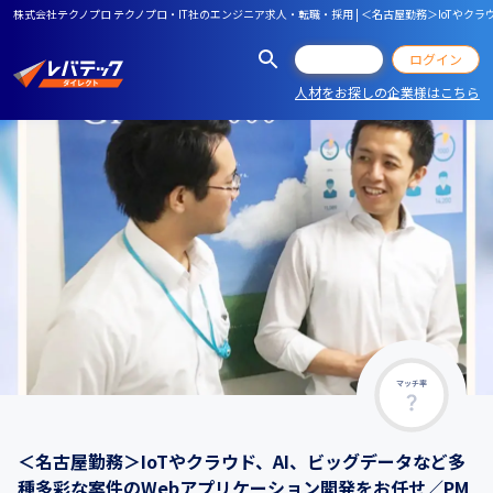
株式会社テクノプロ テクノプロ・IT社のエンジニア求人・転職・採用 | ＜名古屋勤務＞IoTや
会員登録
ログイン
人材をお探しの企業様はこちら
マッチ率
＜名古屋勤務＞IoTやクラウド、AI、ビッグデータなど多
種多彩な案件のWebアプリケーション開発をお任せ／PM