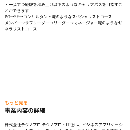
ォーマンスを最大限に発揮できるように、「メンタルヘル
・一歩ずつ経験を積み上げ以下のようなキャリアパスを目指すこ
とができます

ス」および「ハラスメント」についての相談窓口を設置し
PG→SE→コンサルタント職のようなスペシャリストコース

ています

メンバー→サブリーダー→リーダー→マネージャー職のようなゼ
・専門的な知識と経験が豊富な有資格者が相談に対応し、
ネラリストコース
課題やストレスが大きくなる前に、課題解決もしくはスト
レス軽減の方向を見出せるよう、バックアップ体制を整え
ています

・定期的にメンタルヘルス/セルフケア研修（従業員向
け）や、メンタルヘルス/ラインケア研修（管理監督者向
け）を実施し、「早期に気付く」ことの大切さを啓蒙する
とともに、気軽に相談できる雰囲気づくりにも努めていま
す

（※2025年10月時点）
もっと見る
事業内容の詳細
株式会社テクノプロ テクノプロ・IT社は、ビジネスアプリケーシ