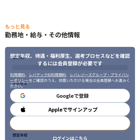
・大手企業との取引がメインのため、ウォーターフォール型開発
を採用することが多いです
＜募集背景＞

もっと見る
当社では、一部上場企業を中心に全国900社を超える企業さまか
ら、さまざまな課題の相談を受け事業を拡大しています（2025年
勤務地・給与・その他情報
10月時点）。

2025年10月現在、売上・利益共に堅調に推移し、今後も安定した
経営基盤を持った事業運営を見込んでいるため、「ビジネスアプ
想定年収、待遇・福利厚生、
選考プロセスなどを確認
勤務地
リケーション」や「組込ソフトウェア」、「サーバー・ネットワ
するには会員登録が必要です
ーク」、「保守・運用」など

積極的にエンジニアの募集を行っています。
利用規約
、
レバテックID利用規約
、
レバレジーズグループ・プライバシ
ーポリシー
をご確認のうえ、同意いただける場合は会員登録へお進みく
アクセス
＜教育研修制度＞

ださい。
・入社後はOJT形式で業務を進めていきます

Googleで登録
・インフラやAIなど、常時200以上のメニューがある「Winスクー
ル」を用意しています

Appleでサインアップ
勤務時間
・通信教育を通して、ビジネススキルについて学ぶことも可能で
す

メールアドレスで登録
・会社として用意している研修のほかに、支店別での独自研修が
あります
想定年収
ログインはこちら