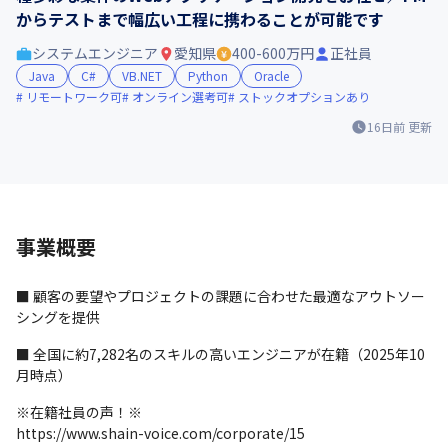
からテストまで幅広い工程に携わることが可能です
システムエンジニア
愛知県
400-600万円
正社員
Java
C#
VB.NET
Python
Oracle
リモートワーク可
オンライン選考可
ストックオプションあり
16日前
更新
事業概要
■ 顧客の要望やプロジェクトの課題に合わせた最適なアウトソー
シングを提供
■ 全国に約7,282名のスキルの高いエンジニアが在籍（2025年10
月時点）
※在籍社員の声！※

https://www.shain-voice.com/corporate/15