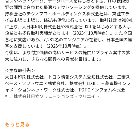
ョンやネットワーク、データベースをはじめとする、ITの技術分
野の課題に合わせた最適なアウトソーシングを提供しています。

持株会社のテクノプロ・ホールディングス株式会社は、東証プラ
イム市場に上場し、M&Aも活発に行っています。取引社数は900社
顧客のDX推進をサポートします。
に上り、大日本印刷株式会社や株式会社LIXILをはじめとする大手
企業とも多数取引実績があります（2025年10月時点）。また全国
各地に支店があり、7,282名のエンジニアが在籍し、日本全国の顧
客を支援しています（2025年10月時点）。

今後は、より付加価値の高いサービスの提供とプライム案件の拡
大に注力し、さらなる顧客への貢献を目指します。
＜主な取引先＞

大日本印刷株式会社、トヨタ情報システム愛知株式会社、三菱ス
ペース・ソフトウエア株式会社、株式会社LIXIL、三菱電機インフ
ォメーションネットワーク株式会社、TOTOインフォム株式会
社、株式会社日立ソリューションズ・クリエイト
もっと見る