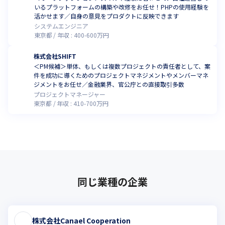
いるプラットフォームの構築や改修をお任せ！PHPの使用経験を
活かせます／自身の意見をプロダクトに反映できます
システムエンジニア
東京都
年収 :
400
-
600
万円
株式会社SHIFT
＜PM候補＞単体、もしくは複数プロジェクトの責任者として、案
件を成功に導くためのプロジェクトマネジメントやメンバーマネ
ジメントをお任せ／金融業界、官公庁との直接取引多数
プロジェクトマネージャー
東京都
年収 :
410
-
700
万円
同じ業種の企業
株式会社Canael Cooperation