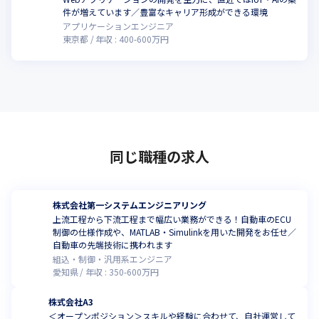
件が増えています／豊富なキャリア形成ができる環境
アプリケーションエンジニア
東京都
年収 :
400
-
600
万円
同じ職種の求人
株式会社第一システムエンジニアリング
上流工程から下流工程まで幅広い業務ができる！自動車のECU
制御の仕様作成や、MATLAB・Simulinkを用いた開発をお任せ／
自動車の先端技術に携われます
組込・制御・汎用系エンジニア
愛知県
年収 :
350
-
600
万円
株式会社A3
＜オープンポジション＞スキルや経験に合わせて、自社運営して