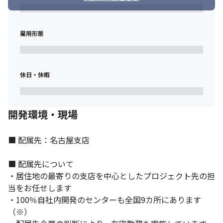
■ この仕事の面白み、魅力

・等級制度を取り入れスキルを見える化しているため、着実に成
長している実感を得られます

・希望に沿った業務を任せてもらえる環境があるため、興味のあ
雇用形態
る業務に携われます

・大手の取引先が多いため、規模の大きな案件に携われます

・専門性の高いメンバーと共に業務を行うことができます
休日・休暇
※（変更の範囲）会社の定める業務
開発環境・現場
■ 配属先：名古屋支店

■ 配属先について

・居住地の最寄りの支店を中心としたプロジェクト先の担
当をお任せします

・100％自社内開発のセンターも全国9カ所にあります
（※）
