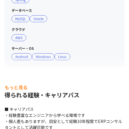
＜CDA制度＞

・エンジニアのキャリアプランと事業の拡大を高次元で融
データベース
合することを目指し、CDA制度を導入しています

MySQL
Oracle
・技術社員が会社の事業計画を深く理解しながら、一人ひ
とりが明確な目的意識を持って業務を遂行する文化作りを
クラウド
行っています

AWS
・テクノプロの元エンジニアがCDAに着任し、一人ひとり
サーバー・OS
のキャリアプランの相談を受け付けています

Android
Windows
Linux
＜提案ボックスの運営＞

・「従業員のアイデアは会社の貴重な財産である」との考
えから、さまざまな従業員の意見を募集する制度です

・年に一度ESアンケートを回収して一人ひとりの声を広
もっと見る
い、社員の声を反映しています

得られる経験・キャリアパス
・実際に集まった内容をもとに、開始された取り組みも多
数あります

■ キャリアパス

・経験豊富なエンジニアから学べる環境です

＜社内相談体制＞

・個人差もありますが、目安として経験10年程度でERPコンサル
・従業員一人ひとりが活力に満ちて業務に取り組み、パフ
タントとして活躍可能です
