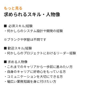
・1人で現場に参画する小規模な案件が全体の2割、30名以上が参
もっと見る
画する大規模な案件が2割、3名～5名で参画する中規模の案件が6
求められるスキル・人物像
割です（2025年10月時点）

・コミュニケーションツールは案件によって異なるものを使用し
ます

■  必須スキル/経験

・エンドユーザーが多くを占めており、1次/2次請けがほとんどで
・何かしらのシステム設計や開発の経験
す

・長期の最新技術を含めた定常業務が中心ですが、PMからテスト
※ブランクや学歴は不問です
まで幅広い工程を提供しており、キャリアプランに沿った業務を
■ 歓迎スキル/経験

経験できます

・何かしらのプロジェクトにおけるリーダー経験
・オンプレからクラウドへの移行に関するインフラ案件が急増し
ています

■ 求める人物像

・AI/IoT/コネクティッドに関するクラウド案件が多く、
・これまでのキャリアから一歩前に進みたい方

AWS/Microsoft Azure/Salesforceなどの最新技術の習得が可能で
・自身のキャリアに好奇心をもっている方

す

・コミュニケーションを大切にできる方

・セキュリティに関わる技術革新に伴い、関連する開発/インフラ
・幅広い業務知識を身に付けたい方
共に需要が急拡大しています

・テレワーク率は7割、フルリモートは1割、週3程度のリモートは
6割とリモートワークでの業務が中心です
＜開発手法＞
