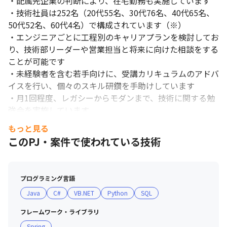
・配属先企業の判断により、在宅勤務も実施しています

・技術社員は252名（20代55名、30代76名、40代65名、
50代52名、60代4名）で構成されています（※）

・エンジニアごとに工程別のキャリアプランを検討してお
り、技術部リーダーや営業担当と将来に向けた相談をする
ことが可能です

・未経験者を含む若手向けに、受講カリキュラムのアドバ
イスを行い、個々のスキル研鑽を手助けしています

・月1回程度、レガシーからモダンまで、技術に関する勉
強会を実施しています

もっと見る
■ 社風

このPJ・案件で使われている技術
・部署を越えたコミュニケーションが取りやすい環境です

・定例会で会社の情報を共有するなど、情報に対する透明
性が高い職場です

プログラミング言語
・研修制度が充実していて、若手の成長を促進させる環境
Java
C#
VB.NET
Python
SQL
があります

フレームワーク・ライブラリ
■ サポート制度

Spring