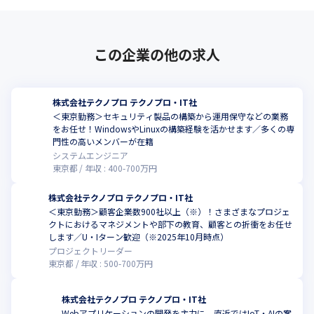
この企業の他の求人
株式会社テクノプロ テクノプロ・IT社
＜東京勤務＞セキュリティ製品の構築から運用保守などの業務
をお任せ！WindowsやLinuxの構築経験を活かせます／多くの専
門性の高いメンバーが在籍
システムエンジニア
東京都
年収 :
400
-
700
万円
株式会社テクノプロ テクノプロ・IT社
＜東京勤務＞顧客企業数900社以上（※）！さまざまなプロジェ
クトにおけるマネジメントや部下の教育、顧客との折衝をお任せ
します／U・Iターン歓迎（※2025年10月時点）
プロジェクトリーダー
東京都
年収 :
500
-
700
万円
株式会社テクノプロ テクノプロ・IT社
Webアプリケーションの開発を主力に、直近ではIoT・AIの案