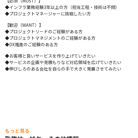
【必須（MUST）】

いく、アツくてやりがいのある仕事です。
◆インフラ業務経験3年以上の方（担当工程・技術は不問）

□■━━━━━━━━━━━━━━━━━━━━━━━━━━

◆プロジェクトマネージャーに挑戦したい方
　 お任せしたい業務・ミッション

【歓迎（WANT）】

━━━━━━━━━━━━━━━━━━━━━━━━━━■□

◆プロジェクトリードのご経験がある方

・顧客の課題に合わせたインフラ提案

◆プロジェクトマネジメントのご経験がある方

・10名を率いてのプロジェクト全体を俯瞰したマネジメント

◆DX推進のご経験のある方
・システムの企画からグロースまで一貫してリード

・OneTeam型開発を用いたインフラ構築推進

◆お客様と良いサービスを作り上げていきたい

→ご志向に合わせて設計や構築もご担当いただきます。
◆サービスの企画や見積もりなど対応領域を広げていきたい

◆伸びしろのある会社を自らの手で大きく発展させてみたい
※弊社プロジェクト領域

ー大手Webサービス企業上流プロジェクト

ーSaaS系企業のプロダクト企画プロジェクト

ー大手有名事業会社のDX支援

ーブロックチェーン、メタバース事業（新規創設）

ーTeamTechプラットフォーム（自社プロダクト）
□■━━━━━━━━━━━━━━━━━━━━━━━━━━

　　弊社の特色

━━━━━━━━━━━━━━━━━━━━━━━━━━■□

もっと見る
■希望に合わせたキャリアが積める！
