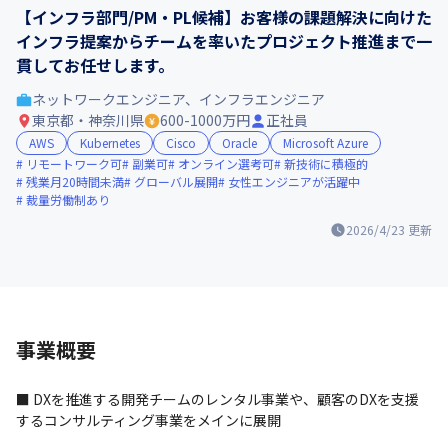
【インフラ部門/PM・PL候補】お客様の課題解決に向けた
インフラ提案からチームを率いたプロジェクト推進まで一
貫してお任せします。
ネットワークエンジニア、インフラエンジニア
東京都・神奈川県
600-1000万円
正社員
AWS
Kubernetes
Cisco
Oracle
Microsoft Azure
リモートワーク可
副業可
オンライン選考可
新技術に積極的
残業月20時間未満
グローバル展開
女性エンジニアが活躍中
裁量労働制あり
2026/4/23
更新
事業概要
■ DXを推進する開発チームのレンタル事業や、顧客のDXを支援
するコンサルティング事業をメインに展開