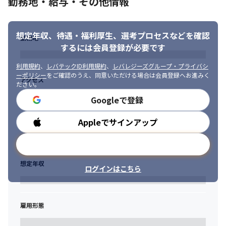
勤務地・給与・その他情報
　入社後のキャリア形成に対する取り組みとして、下記テーマで
取り組んでいます。

・インフラ部門マネジメントキャリアとしての成長ロードマップ
構築

想定年収、待遇・福利厚生、
選考プロセスなどを確認
勤務地
・インフラマネージャーの育成勉強会

するには会員登録が必要です
・資格取得に向けた顧客提供価値の向上、セルフブランディング
強化

利用規約
、
レバテックID利用規約
、
レバレジーズグループ・プライバシ
・社内 AWS学習環境の改善
ーポリシー
をご確認のうえ、同意いただける場合は会員登録へお進みく
アクセス
ださい。
■やりたいを尊重する社風

Googleで登録
　上流やりたい、クラウドやりたい、フルスタックエンジニアに
なりたい。

Appleでサインアップ
勤務時間
　エンジニアの成長がモットーの当社ではこれら全て実現可能で
す。
メールアドレスで登録
■1人1人の裁量が大きい

想定年収
・自身のあるべき姿に向けて、挑戦いただける環境があります。

ログインはこちら
・意思決定が早く、スピード感のある働き方が可能です。
雇用形態