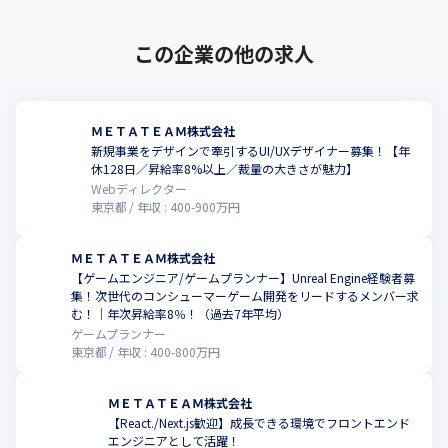
この企業の他の求人
ＭＥＴＡＴＥＡＭ株式会社
新規事業をデザインで牽引するUI/UXデザイナー募集！【年
休128日／昇給率8%以上／裁量の大きさが魅力】
Webディレクター
東京都
年収 :
400
-
900
万円
ＭＥＴＡＴＥＡＭ株式会社
【ゲームエンジニア/ゲームプランナー】Unreal Engine経験者募
集！次世代のコンシューマーゲーム開発をリードするメンバー求
む！｜年次昇給率8％！（過去7年平均）
ゲームプランナー
東京都
年収 :
400
-
800
万円
ＭＥＴＡＴＥＡＭ株式会社
【React./Next.js歓迎】成長できる環境でフロントエンド
エンジニアとして活躍！