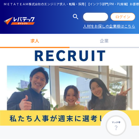
ＭＥＴＡＴＥＡＭ株式会社のエンジニア求人・転職・採用 | 【インフラ部門/PM・PL候補】
会員登録
ログイン
人材をお探しの企業様はこちら
求人
企業
マッチ率