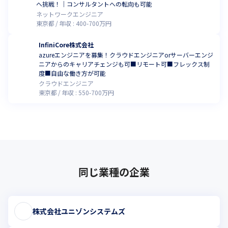
へ挑戦！｜コンサルタントへの転向も可能
ネットワークエンジニア
東京都
年収 :
400
-
700
万円
InfiniCore株式会社
azureエンジニアを募集！クラウドエンジニアorサーバーエンジ
ニアからのキャリアチェンジも可■リモート可■フレックス制
度■自由な働き方が可能
クラウドエンジニア
東京都
年収 :
550
-
700
万円
同じ業種の企業
株式会社ユニゾンシステムズ