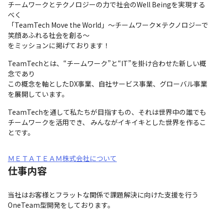
チームワークとテクノロジーの力で社会のWell Beingを実現する
べく

「TeamTech Move the World」〜チームワーク✕テクノロジーで
笑顔あふれる社会を創る〜

をミッションに掲げております！
TeamTechとは、“チームワーク”と“IT”を掛け合わせた新しい概
念であり

この概念を軸としたDX事業、自社サービス事業、グローバル事業
を展開しています。
TeamTechを通して私たちが目指すもの、それは世界中の誰でも

チームワークを活用でき、 みんながイキイキとした世界を作るこ
とです。
ＭＥＴＡＴＥＡＭ株式会社について
仕事内容
当社はお客様とフラットな関係で課題解決に向けた支援を行う
OneTeam型開発をしております。