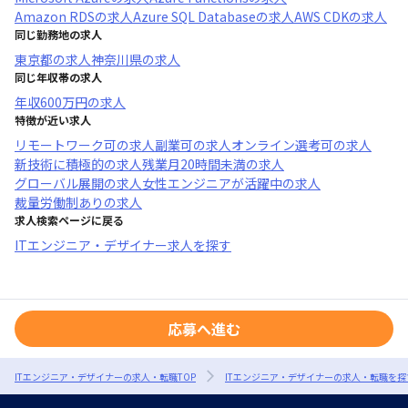
Amazon RDS
の求人
Azure SQL Database
の求人
AWS CDK
の求人
同じ勤務地の求人
東京都
の求人
神奈川県
の求人
同じ年収帯の求人
年収
600万円
の求人
特徴が近い求人
リモートワーク可
の求人
副業可
の求人
オンライン選考可
の求人
新技術に積極的
の求人
残業月20時間未満
の求人
グローバル展開
の求人
女性エンジニアが活躍中
の求人
裁量労働制あり
の求人
求人検索ページに戻る
ITエンジニア・デザイナー求人を探す
応募へ進む
ITエンジニア・デザイナーの求人・転職TOP
ITエンジニア・デザイナーの求人・転職を探