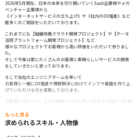
2026年5月現在、日本の未来を切り開いていくSaaS企業様やメガ
ベンチャー企業様から

《インターネットサービスの立ち上げ》や《社内のDX推進》など
数多くのご相談をいただいております。
これまでにも【組織改善クラウド開発プロジェクト】や【データ
活用プラットフォーム開発プロジェクト】など

様々なプロジェクトでお客様から高い評価をいただいて参りまし
た。

そして今後は更にたくさんのお客様と素晴らしいサービスの開発
をしていきたいと思っております。
そこで当社のエンジニアチームを率いて

お客様と一緒にDX推進や課題解決に向けてインフラ基盤を作り上
げていただける方を募集しております。
お客様と当社とは、上下の関係ではなく同じGOALを目指す『対等
なパートナー』です。
もっと見る
社内のDXやサービスの立ち上げに向けて、企画が生まれてから上
求められるスキル・人物像
手く運用出来るまで、

お客様と課題を共有し“OneTeam”で一緒にサービスを創り上げて