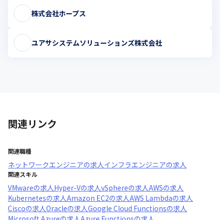
株式会社ホープス
ユアサシステムソリューションズ株式会社
関連リンク
関連職種
ネットワークエンジニア
の求人
インフラエンジニア
の求人
関連スキル
VMware
の求人
Hyper-V
の求人
vSphere
の求人
AWS
の求人
Kubernetes
の求人
Amazon EC2
の求人
AWS Lambda
の求人
Cisco
の求人
Oracle
の求人
Google Cloud Functions
の求人
Microsoft Azure
の求人
Azure Functions
の求人