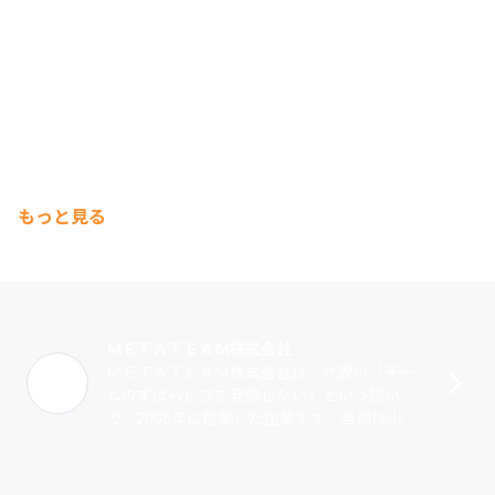
もっと見る
ＭＥＴＡＴＥＡＭ株式会社
ＭＥＴＡＴＥＡＭ株式会社は、代表の「チー
ムのすばらしさを発信したい」という想い
で、2006年に創業した企業です。当初は小さ
な一室から5名で始め、事業の拡大とともに東
京・大阪・ミャンマーに拠点を置き、現･･･