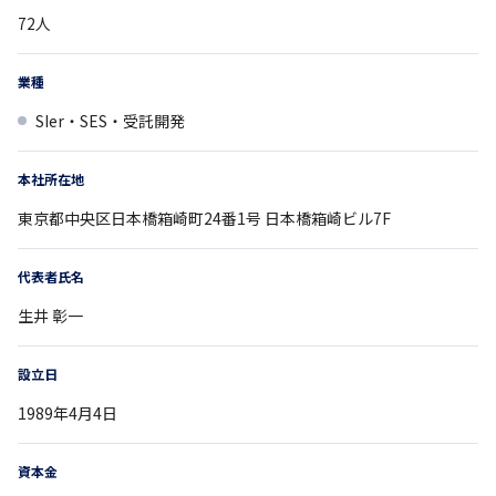
72
人
業種
SIer・SES・受託開発
本社所在地
東京都
中央区日本橋箱崎町24番1号
日本橋箱崎ビル7F
代表者氏名
生井 彰一
設立日
1989年4月4日
資本金