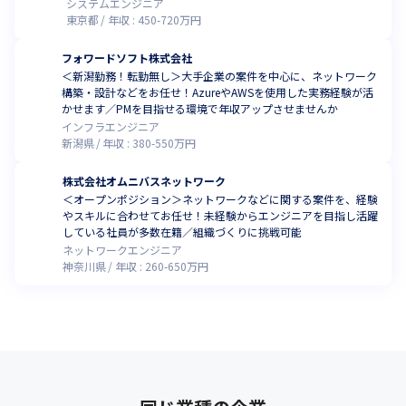
システムエンジニア
東京都
年収 :
450
-
720
万円
フォワードソフト株式会社
＜新潟勤務！転勤無し＞大手企業の案件を中心に、ネットワーク
構築・設計などをお任せ！AzureやAWSを使用した実務経験が活
かせます／PMを目指せる環境で年収アップさせませんか
インフラエンジニア
新潟県
年収 :
380
-
550
万円
株式会社オムニバスネットワーク
＜オープンポジション＞ネットワークなどに関する案件を、経験
やスキルに合わせてお任せ！未経験からエンジニアを目指し活躍
している社員が多数在籍／組織づくりに挑戦可能
ネットワークエンジニア
神奈川県
年収 :
260
-
650
万円