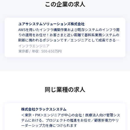
この企業の求人
ユアサシステムソリューションズ株式会社
AWSを用いたインフラ構築作業および既存システムのインフラ周
りの運用をお任せ！お客さまと近い距離で基幹系業務システムの
刷新に携われるポジションです／エンジニアとして成長できる環
境で働きませんか
インフラエンジニア
東京都
年収 :
500
-
650
万円
同じ業種の求人
株式会社クラックスシステム
＜東京・PM＞エンジニアが中心の会社！医療法人向け管理シス
テムにおける、プロジェクトの推進をお任せ／顧客折衝力やリ
ーダーシップ力を身につけられます