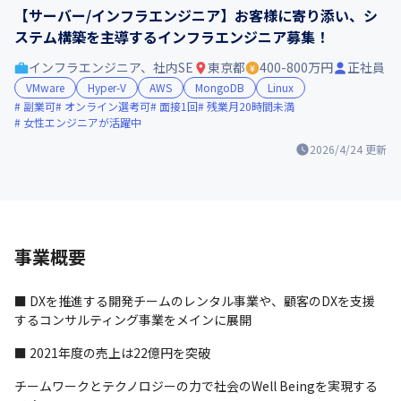
【サーバー/インフラエンジニア】お客様に寄り添い、シ
ステム構築を主導するインフラエンジニア募集！
インフラエンジニア、社内SE
東京都
400-800万円
正社員
VMware
Hyper-V
AWS
MongoDB
Linux
副業可
オンライン選考可
面接1回
残業月20時間未満
女性エンジニアが活躍中
2026/4/24
更新
事業概要
■ DXを推進する開発チームのレンタル事業や、顧客のDXを支援
するコンサルティング事業をメインに展開
■ 2021年度の売上は22億円を突破
チームワークとテクノロジーの力で社会のWell Beingを実現する