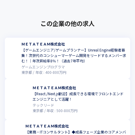
この企業の他の求人
ＭＥＴＡＴＥＡＭ株式会社
【ゲームエンジニア/ゲームプランナー】Unreal Engine経験者募
集！次世代のコンシューマーゲーム開発をリードするメンバー求
む！｜年次昇給率8％！（過去7年平均）
ゲームエンジンプログラマ
東京都
年収 :
400
-
800
万円
ＭＥＴＡＴＥＡＭ株式会社
【React./Next.js歓迎】成長できる環境でフロントエンド
エンジニアとして活躍！
テックリード
東京都
年収 :
500
-
800
万円
ＭＥＴＡＴＥＡＭ株式会社
【業務・ITコンサルタント】◆成長フェーズ企業のコアメンバ