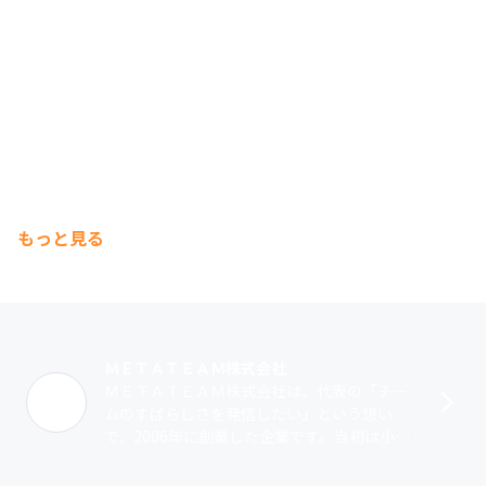
リーダーやメンターと相談しながら自分のキャリアを考え
る機会を提供しています。

・資格取得支援

PMPやスクラムマスター、AWSやRubyなど最新の資格に
関する支援も網羅しています。
もっと見る
ＭＥＴＡＴＥＡＭ株式会社
ＭＥＴＡＴＥＡＭ株式会社は、代表の「チー
ムのすばらしさを発信したい」という想い
で、2006年に創業した企業です。当初は小さ
な一室から5名で始め、事業の拡大とともに東
京・大阪・ミャンマーに拠点を置き、現･･･