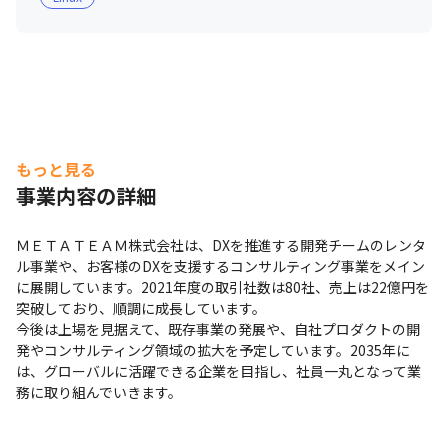
■ 開発のこだわり

・社内だけではなく、お客様やほかの企業の開発チームと
のチームワークを大切にしています

・お客様の要望を対応するだけでなく、当社のエンジニア
からも提案ができるような関係作りを、営業担当も含め心
がけています

もっと見る
■ キャリアアップ支援

事業内容の詳細
・MT University

技術やマネジメントなどを大学のように学ぶことができま
ＭＥＴＡＴＥＡＭ株式会社は、DXを推進する開発チームのレンタ
す。社内外合わせて全部で約150もの講座を受講可能で
ル事業や、お客様のDXを支援するコンサルティング事業をメイン
す。

に展開しています。2021年度の取引社数は80社、売上は22億円を
突破しており、順調に成長しています。

・Career Drive

今後は上場を見据えて、既存事業の発展や、自社プロダクトの開
発やコンサルティング領域の拡大を予定しています。2035年に
半年に一度、希望するキャリアに向けた業務ができている
は、グローバルに活躍できる企業を目指し、社員一丸となって業
か確認する仕組みです。

務に取り組んでいきます。
・1on1
