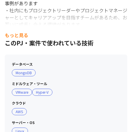
事例があります

・社内にもプロジェクトリーダーやプロジェクトマネージ
ャーとしてキャリアアップを目指すチームがあるため、お
互いに成長し合える環境があります

もっと見る
＜雰囲気＞

このPJ・案件で使われている技術
・「会社はひとつのチームであり、みんなで一緒になって
成長していこう、みんなで一緒になって素晴らしい会社を
創り上げていこう」という意味が込められた「チーム・シ
データベース
アトル」（2023年よりシアトルコンサルティングから社
MongoDB
名変更）の文化が浸透しています

・部門間をまたいだミーティングやお花見、バーベキュー
ミドルウェア・ツール
をはじめとする社内イベントが活発で、和気あいあいとし
VMware
Hyper-V
た雰囲気があります

・ポジションに関係なくオープンな社風のため幹部やメン
クラウド
バーとも話しやすい環境です

AWS
・お客様のためメンバーのためという気持ちを持ちながら
仕事に取り組むメンバーが多いです

サーバー・OS
Linux