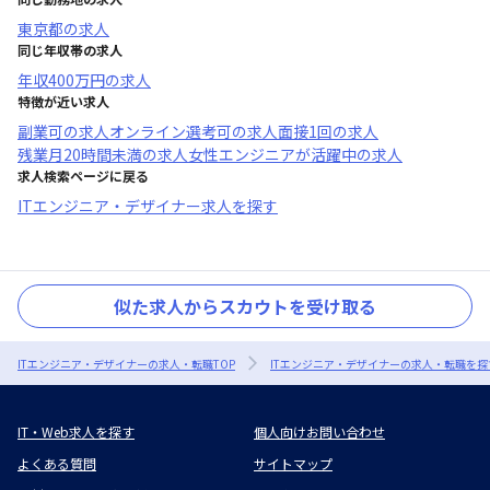
東京都
の求人
同じ年収帯の求人
年収
400万円
の求人
特徴が近い求人
副業可
の求人
オンライン選考可
の求人
面接1回
の求人
残業月20時間未満
の求人
女性エンジニアが活躍中
の求人
求人検索ページに戻る
ITエンジニア・デザイナー求人を探す
似た求人からスカウトを受け取る
ITエンジニア・デザイナーの求人・転職TOP
ITエンジニア・デザイナーの求人・転職を探
IT・Web求人を探す
個人向けお問い合わせ
よくある質問
サイトマップ