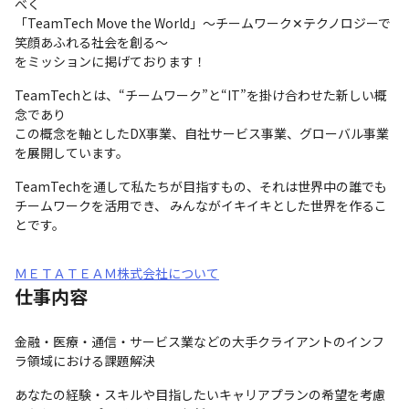
べく

「TeamTech Move the World」〜チームワーク✕テクノロジーで
笑顔あふれる社会を創る〜

をミッションに掲げております！
TeamTechとは、“チームワーク”と“IT”を掛け合わせた新しい概
念であり

この概念を軸としたDX事業、自社サービス事業、グローバル事業
を展開しています。
TeamTechを通して私たちが目指すもの、それは世界中の誰でも

チームワークを活用でき、 みんながイキイキとした世界を作るこ
とです。
ＭＥＴＡＴＥＡＭ株式会社について
仕事内容
金融・医療・通信・サービス業などの大手クライアントのインフ
ラ領域における課題解決
あなたの経験・スキルや目指したいキャリアプランの希望を考慮