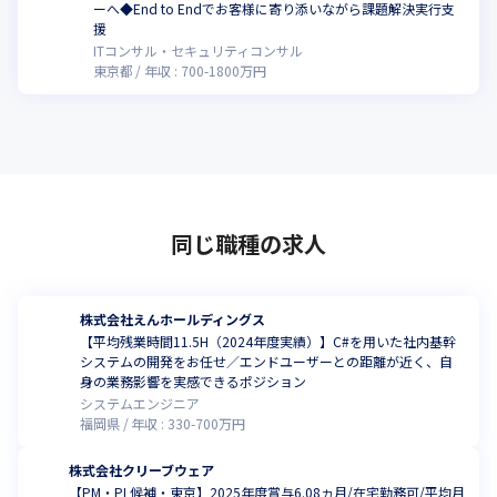
ーへ◆End to Endでお客様に寄り添いながら課題解決実行支
援
ITコンサル・セキュリティコンサル
東京都
年収 :
700
-
1800
万円
同じ職種の求人
株式会社えんホールディングス
【平均残業時間11.5H（2024年度実績）】C#を用いた社内基幹
システムの開発をお任せ／エンドユーザーとの距離が近く、自
身の業務影響を実感できるポジション
システムエンジニア
福岡県
年収 :
330
-
700
万円
株式会社クリーブウェア
【PM・PL候補・東京】2025年度賞与6.08ヵ月/在宅勤務可/平均月