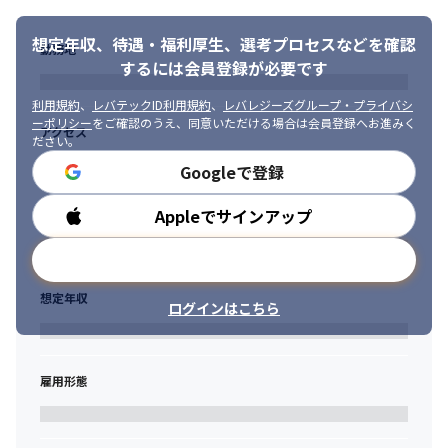
　上司から効果的なFBをもらうことで学習サイクルを回すことが
できます。

想定年収、待遇・福利厚生、
選考プロセスなどを確認
勤務地
　悩みや仕事の相談もできる場です！
するには会員登録が必要です
利用規約
、
レバテックID利用規約
、
レバレジーズグループ・プライバシ
ーポリシー
をご確認のうえ、同意いただける場合は会員登録へお進みく
アクセス
ださい。
Googleで登録
Appleでサインアップ
勤務時間
メールアドレスで登録
想定年収
ログインはこちら
雇用形態