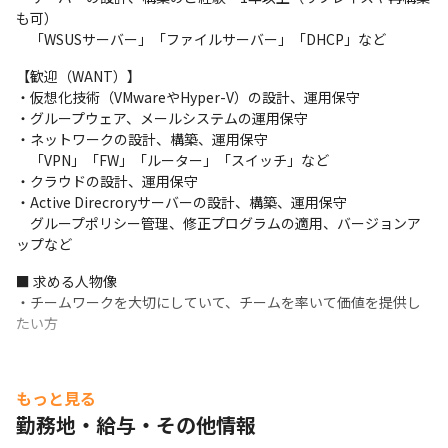
　AWS未経験で入社3か月後に下記資格を全て取得したメンバーも
も可）

います！！
　「WSUSサーバー」「ファイルサーバー」「DHCP」など
・AWS ソリューションアーキテクト アソシエイト&プロフェッシ
【歓迎（WANT）】

ョナル

・仮想化技術（VMwareやHyper-V）の設計、運用保守

・AWS デベロッパー アソシエイト

・グループウェア、メールシステムの運用保守

・AWS SysOps アドミニストレーター アソシエイト
・ネットワークの設計、構築、運用保守

　「VPN」「FW」「ルーター」「スイッチ」など

■やりたいを尊重する社風

・クラウドの設計、運用保守

　上流やりたい、クラウドやりたい、フルスタックエンジニアに
・Active Direcroryサーバーの設計、構築、運用保守

なりたい。

　グループポリシー管理、修正プログラムの適用、バージョンア
　エンジニアの成長がモットーの当社ではこれら全て実現可能で
ップなど
す。
■ 求める人物像

------------------------

・チームワークを大切にしていて、チームを率いて価値を提供し
【その他取り組み】

たい方
◎全社総会

　隔月で開催される全社イベント。

　懇親会もあり、部門をまたいだコミュニケーションが生まれま
もっと見る
す！
勤務地・給与・その他情報
◎月1回以上の上司との1on1
