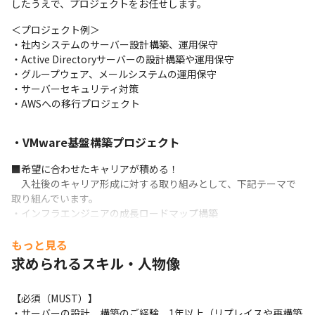
したうえで、プロジェクトをお任せします。
＜プロジェクト例＞

・社内システムのサーバー設計構築、運用保守

・Active Directoryサーバーの設計構築や運用保守

・グループウェア、メールシステムの運用保守

・サーバーセキュリティ対策

・AWSへの移行プロジェクト
・VMware基盤構築プロジェクト
■希望に合わせたキャリアが積める！

　入社後のキャリア形成に対する取り組みとして、下記テーマで
取り組んでいます。

・インフラエンジニアの成長ロードマップ構築

・インフラマネージャーの育成勉強会

・資格取得に向けた顧客提供価値の向上、セルフブランディング
もっと見る
強化

求められるスキル・人物像
・社内 AWS学習環境の改善
■AWS資格取得を全面バックアップ

【必須（MUST）】

　AWS資格取得を会社として全面バックアップします。

・サーバーの設計、構築のご経験　1年以上（リプレイスや再構築