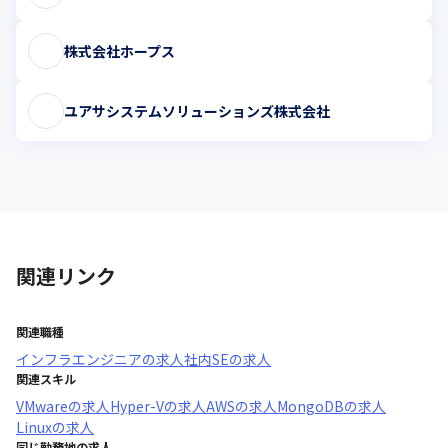
株式会社ホープス
ユアサシステムソリューションズ株式会社
関連リンク
関連職種
インフラエンジニア
の求人
社内SE
の求人
関連スキル
VMware
の求人
Hyper-V
の求人
AWS
の求人
MongoDB
の求人
Linux
の求人
同じ勤務地の求人