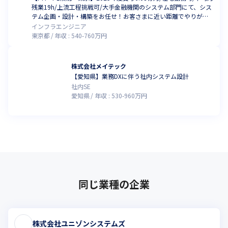
残業19h/上流工程挑戦可/大手金融機関のシステム部門にて、シス
テム企画・設計・構築をお任せ！お客さまに近い距離でやりがい
をもって働きませんか？
インフラエンジニア
東京都
年収 :
540
-
760
万円
株式会社メイテック
【愛知県】業務DXに伴う社内システム設計
社内SE
愛知県
年収 :
530
-
960
万円
同じ業種の企業
株式会社ユニゾンシステムズ