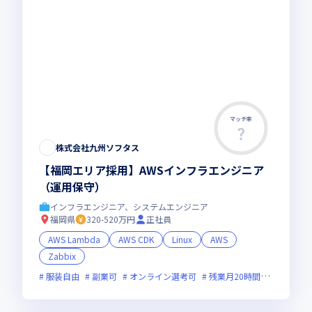
マッチ率
株式会社九州ソフタス
【福岡エリア採用】AWSインフラエンジニア
（運用保守）
インフラエンジニア、システムエンジニア
福岡県
320-520万円
正社員
AWS Lambda
AWS CDK
Linux
AWS
Zabbix
服装自由
副業可
オンライン選考可
残業月20時間未満
実務