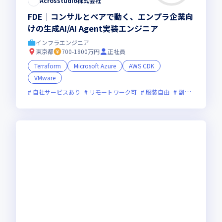
Acrosstudio株式会社
FDE｜コンサルとペアで動く、エンプラ企業向
けの生成AI/AI Agent実装エンジニア
インフラエンジニア
東京都
700-1800万円
正社員
Terraform
Microsoft Azure
AWS CDK
VMware
自社サービスあり
リモートワーク可
服装自由
副業可
オン