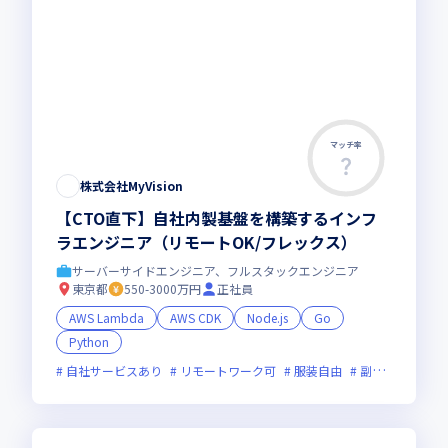
マッチ率
株式会社MyVision
【CTO直下】自社内製基盤を構築するインフ
ラエンジニア（リモートOK/フレックス）
サーバーサイドエンジニア、フルスタックエンジニア
東京都
550-3000万円
正社員
AWS Lambda
AWS CDK
Node.js
Go
Python
自社サービスあり
リモートワーク可
服装自由
副業可
オン