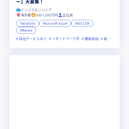
ー】大募集！
インフラエンジニア
東京都
500-1200万円
正社員
Terraform
Microsoft Azure
AWS CDK
VMware
自社サービスあり
リモートワーク可
服装自由
副業可
オン