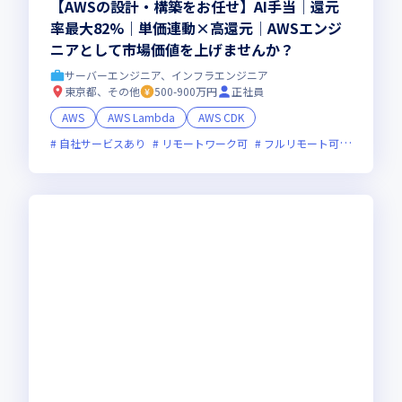
【AWSの設計・構築をお任せ】AI手当│還元
率最大82%｜単価連動×高還元│AWSエンジ
ニアとして市場価値を上げませんか？
サーバーエンジニア、インフラエンジニア
東京都、その他
500-900万円
正社員
AWS
AWS Lambda
AWS CDK
自社サービスあり
リモートワーク可
フルリモート可
服装自由