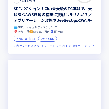
NE株式会社
SREポジション！国内最大級のEC基盤で、大
規模なAWS環境の構築に挑戦しませんか？／
アプリケーション改修やDevSecOpsの実現に
も深く関与し、SREとして幅広い領域で活躍で
SRE、セキュリティエンジニア
きる環境です！
神奈川県
580-820万円
正社員
AWS Lambda
AWS CDK
自社サービスあり
リモートワーク可
服装自由
フレックス制度あり