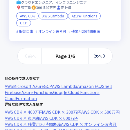
クラウドエンジニア、インフラエンジニア
東京都
300-540万円
正社員
AWS CDK
AWS Lambda
Azure Functions
GCP
服装自由
オンライン選考可
残業月20時間未満
Page
1
/
6
前へ
次へ
他の条件で求人を探す
AWS
Microsoft Azure
GCP
AWS Lambda
Amazon EC2
Shell
Firebase
Azure Functions
Google Cloud Functions
CloudFormation
詳細な条件で求人を探す
AWS CDK × 400万円
AWS CDK × 300万円
AWS CDK × 500万円
AWS CDK × 東京都
AWS CDK × 600万円
AWS CDK × 残業月20時間未満
AWS CDK × オンライン選考可