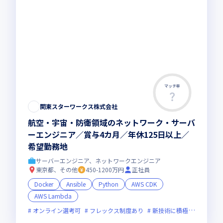
マッチ率
関東スターワークス株式会社
航空・宇宙・防衛領域のネットワーク・サーバ
ーエンジニア／賞与4カ月／年休125日以上／
希望勤務地
サーバーエンジニア、ネットワークエンジニア
東京都、その他
450-1200万円
正社員
Docker
Ansible
Python
AWS CDK
AWS Lambda
オンライン選考可
フレックス制度あり
新技術に積極的
面接1