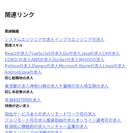
関連リンク
関連職種
システムエンジニア
の求人
インフラエンジニア
の求人
関連スキル
React
の求人
TypeScript
の求人
Go
の求人
Java
の求人
C#
の求人
COBOL
の求人
AWS
の求人
Docker
の求人
MySQL
の求人
Python
の求人
Django
の求人
Microsoft Azure
の求人
Linux
の求人
AndroidJava
の求人
同じ勤務地の求人
東京都
の求人
神奈川県
の求人
千葉県
の求人
埼玉県
の求人
同じ年収帯の求人
年収
400万円
の求人
特徴が近い求人
自社サービスあり
の求人
リモートワーク可
の求人
フルリモート可
の求人
服装自由
の求人
オンライン選考可
の求人
新技術に積極的
の求人
ベンチャー企業
の求人
女性エンジニアが活躍中
の求人