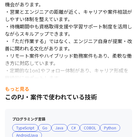
機会があります。

・営業とエンジニアの距離が近く、キャリアや案件相談が
しやすい体制を整えています。

・待機期間中も資格取得支援や学習サポート制度を活用し
ながらスキルアップできます。

・「ただ作業する」ではなく、エンジニア自身が提案・改
善に関われる文化があります。

・リモート案件やハイブリッド勤務案件もあり、柔軟な働
き方に対応しています。

・定期的な1on1やフォロー体制があり、キャリア形成を
継続的にサポートします。

・スタートアップならではのスピード感があり、会社と一
もっと見る
緒に成長できる環境です。
このPJ・案件で使われている技術
プログラミング言語
TypeScript
Go
Java
C#
COBOL
Python
AndroidJava