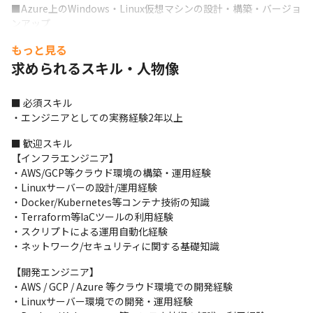
■Azure上のWindows・Linux仮想マシンの設計・構築・バージョ
ンアップ

工程：要件定義,基本設計,詳細設計,実装,テスト,運用・保守

もっと見る
開発環境：Microsoft Azure / Windows Server
求められるスキル・人物像
■製造業向け業務管理システムのフロントエンド開発

工程：詳細設計,実装,テスト,運用・保守

■ 必須スキル

開発環境：React / TypeScript / Node.js / REST API / GitHub
・エンジニアとしての実務経験2年以上
■生成AIを活用した社内向けチャットシステム開発

■ 歓迎スキル

工程：要件定義,基本設計,詳細設計,実装,テスト

【インフラエンジニア】

開発環境：Python / OpenAI API / Azure OpenAI Service / 
・AWS/GCP等クラウド環境の構築・運用経験

FastAPI / Docker
・Linuxサーバーの設計/運用経験

・Docker/Kubernetes等コンテナ技術の知識

・Terraform等IaCツールの利用経験

・スクリプトによる運用自動化経験

・ネットワーク/セキュリティに関する基礎知識
【開発エンジニア】

・AWS / GCP / Azure 等クラウド環境での開発経験

・Linuxサーバー環境での開発・運用経験
