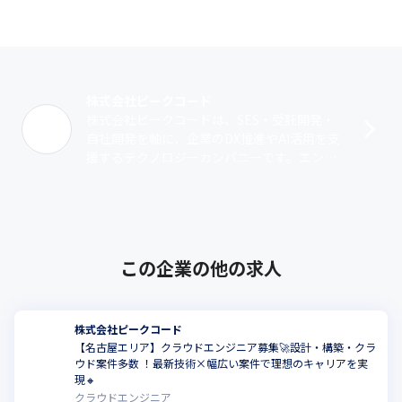
株式会社ピークコード
株式会社ピークコードは、SES・受託開発・
自社開発を軸に、企業のDX推進やAI活用を支
援するテクノロジーカンパニーです。エンジ
ニアリング支援を行うSES事業では、Web開
発や業務システム開発、インフラ･･･
この企業の他の求人
株式会社ピークコード
【名古屋エリア】クラウドエンジニア募集🚀設計・構築・クラ
ウド案件多数 ！最新技術×幅広い案件で理想のキャリアを実
現🔸
クラウドエンジニア