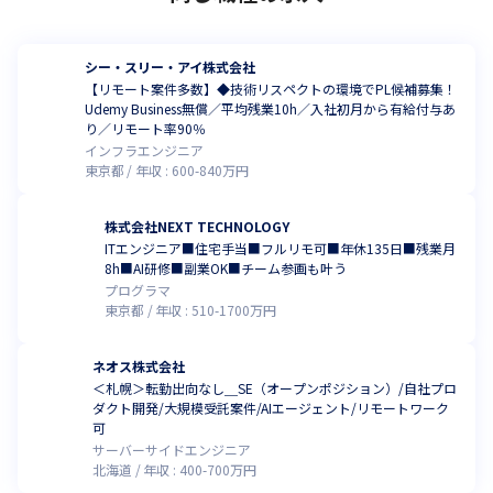
シー・スリー・アイ株式会社
【リモート案件多数】◆技術リスペクトの環境でPL候補募集！
Udemy Business無償／平均残業10h／入社初月から有給付与あ
り／リモート率90％
インフラエンジニア
東京都
年収 :
600
-
840
万円
株式会社NEXT TECHNOLOGY
ITエンジニア■住宅手当■フルリモ可■年休135日■残業月
8h■AI研修■副業OK■チーム参画も叶う
プログラマ
東京都
年収 :
510
-
1700
万円
ネオス株式会社
＜札幌＞転勤出向なし＿SE（オープンポジション）/自社プロ
ダクト開発/大規模受託案件/AIエージェント/リモートワーク
可
サーバーサイドエンジニア
北海道
年収 :
400
-
700
万円