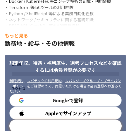
・Docker / Kubernetes 等コンテナ技術の知識・利用経験

・Terraform 等IaCツールの利用経験

・Python / ShellScript 等による業務自動化経験

・ネットワーク / セキュリティに関する基礎知識

・REST API / GraphQL 等のAPI開発経験

・GitHub / GitLab を利用したチーム開発経験

もっと見る
・CI/CD環境（GitHub Actions / Jenkins 等）の構築・運用経験

勤務地・給与・その他情報
・React / Vue.js / Angular 等フロントエンドフレームワークの利
用経験

・Spring Boot / Laravel / Django 等バックエンドフレームワーク
想定年収、待遇・福利厚生、
選考プロセスなどを確認
の利用経験

勤務地
・SQL / NoSQL データベースの設計・運用経験

するには会員登録が必要です
・アジャイル開発（Scrum 等）の経験

・生成AI・AI関連サービスの開発経験

利用規約
、
レバテックID利用規約
、
レバレジーズグループ・プライバシ
ーポリシー
をご確認のうえ、同意いただける場合は会員登録へお進みく
・要件定義や顧客折衝の経験
アクセス
ださい。
■ 求める人物像

Googleで登録
・チームで円滑にコミュニケーションを取りながら業務を進めら
れる方

Appleでサインアップ
勤務時間
・新しい技術や知識の習得に前向きな方

・責任感を持って安定したシステム運用に取り組める方

メールアドレスで登録
・ユーザー視点を持ってサービス品質向上に取り組める方