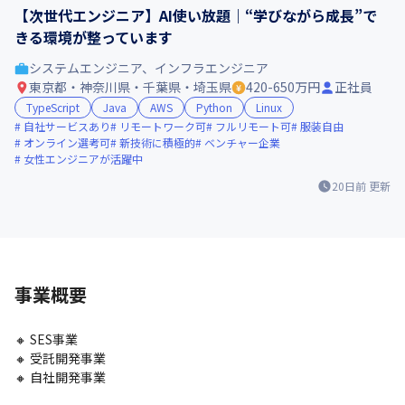
【次世代エンジニア】AI使い放題｜“学びながら成長”で
きる環境が整っています
システムエンジニア、インフラエンジニア
東京都・神奈川県・千葉県・埼玉県
420-650万円
正社員
TypeScript
Java
AWS
Python
Linux
自社サービスあり
リモートワーク可
フルリモート可
服装自由
オンライン選考可
新技術に積極的
ベンチャー企業
女性エンジニアが活躍中
20日前
更新
事業概要
🔸 SES事業

🔸 受託開発事業

🔸 自社開発事業