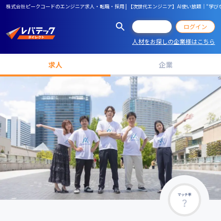
株式会社ピークコードのエンジニア求人・転職・採用 | 【次世代エンジニア】AI使い放題｜“学
会員登録
ログイン
人材をお探しの企業様はこちら
求人
企業
マッチ率