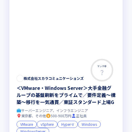
マッチ率
株式会社スカラコミュニケーションズ
＜VMware・Windows Server＞大手金融グ
ループの基盤刷新をプライムで／要件定義〜構
築〜移行を一気通貫／東証スタンダード上場G
サーバーエンジニア、インフラエンジニア
東京都、その他
500-900万円
正社員
VMware
vSphere
Hyper-V
Windows
WindowsServer