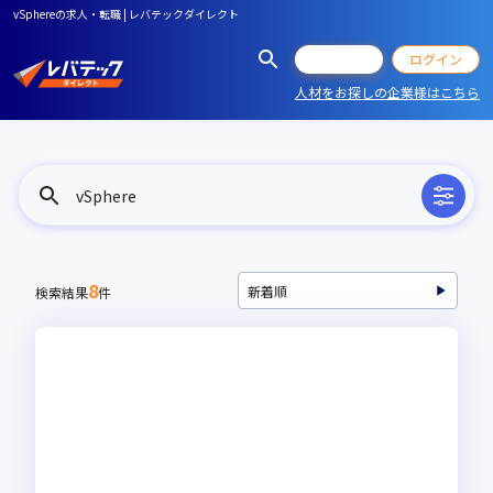
vSphereの求人・転職 | レバテックダイレクト
会員登録
ログイン
人材をお探しの企業様はこちら
vSphere
8
検索結果
件