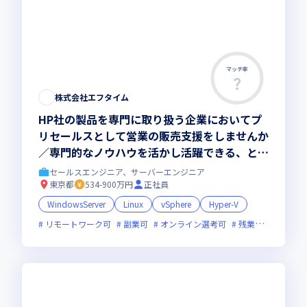
マッチ率
株式会社エフタイム
HP社の製品を専門に取り扱う企業においてプ
リセールスとして営業の販売支援をしませんか
／専門的なノウハウを活かし活躍できる、とて
も挑戦しがいがあるポジションです
セールスエンジニア、サーバーエンジニア
東京都
534-900万円
正社員
WindowsServer
Linux
vSphere
Hyper-V
リモートワーク可
副業可
オンライン選考可
残業月20時間未満