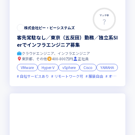
マッチ率
株式会社ピー・ビーシステムズ
客先常駐なし／東京（五反田）勤務／独立系SI
erでインフラエンジニア募集
クラウドエンジニア、インフラエンジニア
東京都、その他
400-800万円
正社員
VMware
Hyper-V
vSphere
Cisco
YAMAHA
自社サービスあり
リモートワーク可
服装自由
オンライン選考可