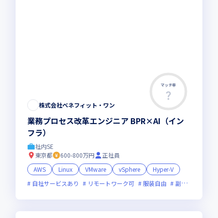
マッチ率
株式会社ベネフィット・ワン
業務プロセス改革エンジニア BPR×AI（イン
フラ）
社内SE
東京都
600-800万円
正社員
AWS
Linux
VMware
vSphere
Hyper-V
自社サービスあり
リモートワーク可
服装自由
副業可
フレ