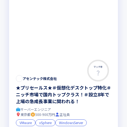
マッチ率
この求人は募集終了しました
アセンテック株式会社
★プリセールス★＃仮想化デスクトップ特化＃
ニッチ市場で国内トップクラス！＃設立8年で
上場の急成長事業に関われる！
サーバーエンジニア
東京都
500-900万円
正社員
VMware
vSphere
WindowsServer