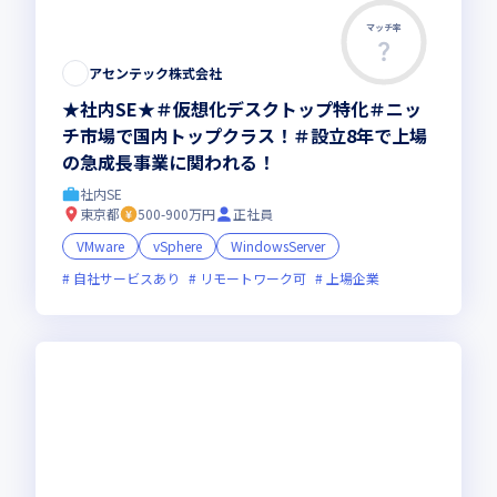
マッチ率
この求人は募集終了しました
アセンテック株式会社
★社内SE★＃仮想化デスクトップ特化＃ニッ
チ市場で国内トップクラス！＃設立8年で上場
の急成長事業に関われる！
社内SE
東京都
500-900万円
正社員
VMware
vSphere
WindowsServer
自社サービスあり
リモートワーク可
上場企業