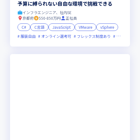
予算に縛られない自由な環境で挑戦できる
インフラエンジニア、社内SE
京都府
550-850万円
正社員
C#
C言語
JavaScript
VMware
vSphere
服装自由
オンライン選考可
フレックス制度あり
新技術に積極