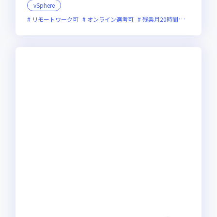
vSphere
リモートワーク可
オンライン選考可
残業月20時間未満
実務未