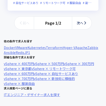
自社サービスあり
リモートワーク可
服装自由
副業可
オン
Page
1
/
2
前へ
次へ
他の条件で求人を探す
Docker
VMware
Kubernetes
Terraform
Hyper-V
Apache
Zabbix
Ansible
Redis
JP1
詳細な条件で求人を探す
vSphere × 400万円
vSphere × 500万円
vSphere × 300万円
vSphere × 東京都
vSphere × リモートワーク可
vSphere × 600万円
vSphere × 自社サービスあり
vSphere × 700万円
vSphere × 新技術に積極的
vSphere × 服装自由
求人検索ページに戻る
ITエンジニア・デザイナー求人を探す