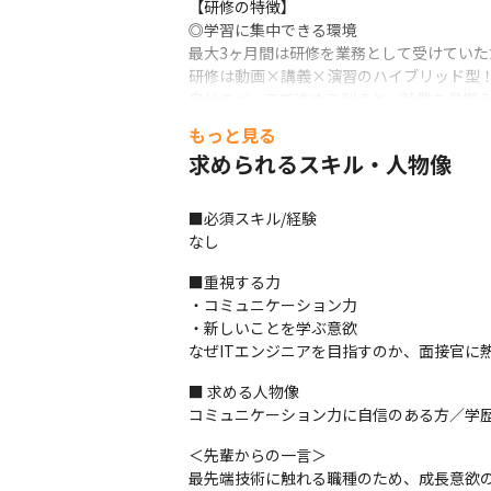
【研修の特徴】

◎学習に集中できる環境

最大3ヶ月間は研修を業務として受けていた
研修は動画×講義×演習のハイブリッド型！
自分のペースで進める利点と、就業を見据
もっと見る
◎給与をもらいながら学べる

求められるスキル・人物像
ITスクールに通うと給与がなかったり、受
研修期間中も給与支給されるため安心です
■必須スキル/経験

◎段階的な研修で無理なく学ぶ

なし
入社後は基礎を学ぶ研修（約1ヶ月）からス
修了後、すぐに現場で活躍することも可能で
■重視する力

より専門的な知識・技術を習得する高度な研
・コミュニケーション力

▼ITエンジニアを目指すEssentials（基礎研
・新しいことを学ぶ意欲

CCNAコース

なぜITエンジニアを目指すのか、面接官に
LPICコース

System Engineerコース

■ 求める人物像

▼上流工程を目指すAdvanced（高度）

コミュニケーション力に自信のある方／学歴
AWSコース

＜先輩からの一言＞

Azureコース

最先端技術に触れる職種のため、成長意欲の
Server Engineerコース
