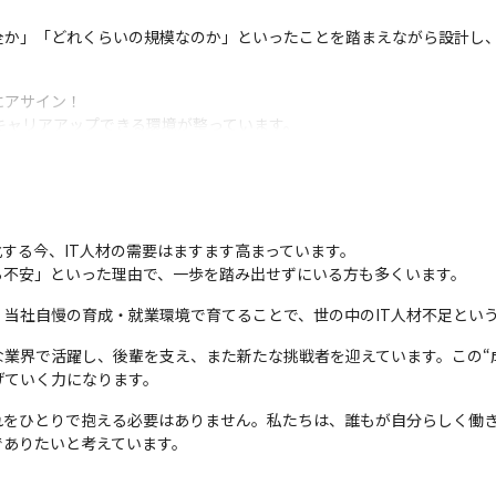
全か」「どれくらいの規模なのか」といったことを踏まえながら設計し
アサイン！

キャリアアップできる環境が整っています。
する今、IT人材の需要はますます高まっています。

ら不安」といった理由で、一歩を踏み出せずにいる方も多くいます。
、当社自慢の育成・就業環境で育てることで、世の中のIT人材不足とい
業界で活躍し、後輩を支え、また新たな挑戦者を迎えています。この“成
げていく力になります。
れをひとりで抱える必要はありません。私たちは、誰もが自分らしく働
でありたいと考えています。