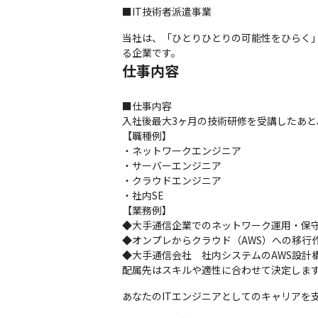
■IT技術者派遣事業
当社は、「ひとりひとりの可能性をひらく
る企業です。
仕事内容
■仕事内容

入社後最大3ヶ月の技術研修を受講したあと
【職種例】

・ネットワークエンジニア

・サーバーエンジニア

・クラウドエンジニア

・社内SE

【業務例】

◆大手通信企業でのネットワーク運用・保守
◆オンプレからクラウド（AWS）への移行作
◆大手通信会社　社内システムのAWS設計構
配属先はスキルや適性に合わせて決定しま
あなたのITエンジニアとしてのキャリアを