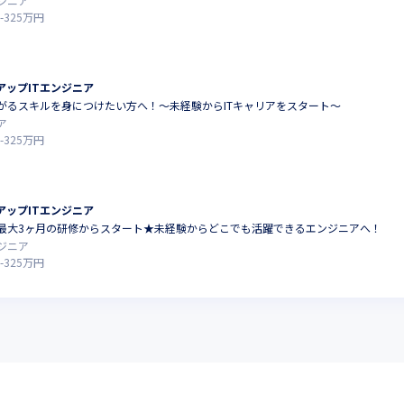
ジニア
-
325
万円
アップITエンジニア
がるスキルを身につけたい方へ！～未経験からITキャリアをスタート～
ア
-
325
万円
アップITエンジニア
最大3ヶ月の研修からスタート★未経験からどこでも活躍できるエンジニアへ！
ジニア
-
325
万円