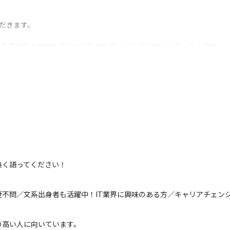
だきます。



えた実践的な学びを得られる利点の良いとこどりなカリキュラムです。
講料がかかったりしますが、

。
タート。

すし、

修（2ヶ月間）に進むことも！

修）

熱く語ってください！
不問／文系出身者も活躍中！IT業界に興味のある方／キャリアチェンジ
高い人に向いています。
