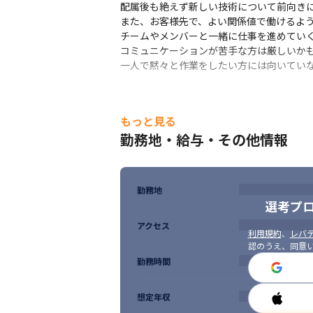
配属後も絶えず新しい技術について前向きに
Network Engineerコース
また、お客様先で、よい関係値で働けるよう
チームやメンバーと一緒に仕事を進めていく
コミュニケーションが苦手な方は厳しいかも
一人で黙々と作業をしたい方には向いてい
もっと見る
勤務地・給与・その他情報
勤務地
選考プ
アクセス
利用規約
、
レバテ
認のうえ、同意
勤務時間
想定年収