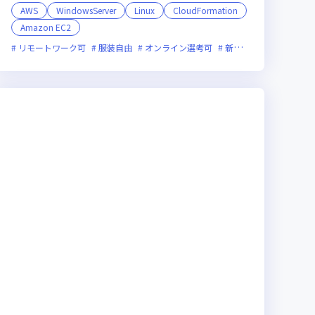
AWS
WindowsServer
Linux
CloudFormation
Amazon EC2
上場企業
リモートワーク可
服装自由
オンライン選考可
新技術に積極的
面接