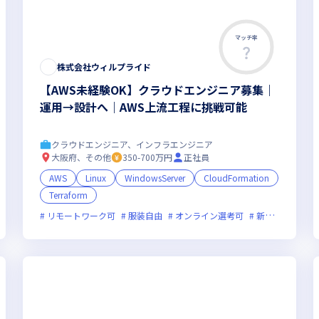
マッチ率
株式会社ウィルプライド
【AWS未経験OK】クラウドエンジニア募集｜
運用→設計へ｜AWS上流工程に挑戦可能
クラウドエンジニア、インフラエンジニア
大阪府、その他
350-700万円
正社員
AWS
Linux
WindowsServer
CloudFormation
Terraform
オンライン選考可
新技術に積極的
女性エンジニアが活躍中
リモートワーク可
服装自由
オンライン選考可
新技術に積極的