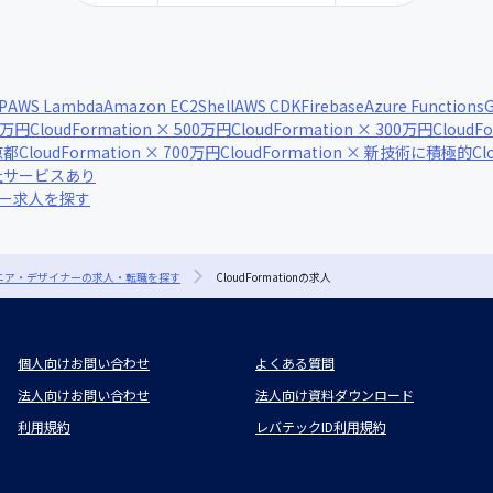
P
AWS Lambda
Amazon EC2
Shell
AWS CDK
Firebase
Azure Functions
G
00万円
CloudFormation × 500万円
CloudFormation × 300万円
CloudF
京都
CloudFormation × 700万円
CloudFormation × 新技術に積極的
Cl
 自社サービスあり
ナー求人を探す
ジニア・デザイナーの求人・転職を探す
CloudFormationの求人
個人向けお問い合わせ
よくある質問
法人向けお問い合わせ
法人向け資料ダウンロード
利用規約
レバテックID利用規約