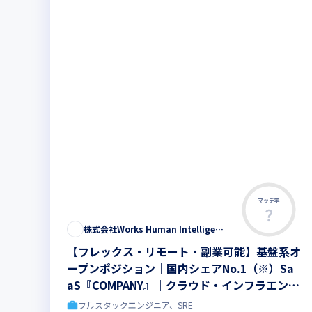
マッチ率
株式会社Works Human Intelligence
【フレックス・リモート・副業可能】基盤系オ
ープンポジション｜国内シェアNo.1（※）Sa
aS『COMPANY』｜クラウド・インフラエンジ
ニア ※2022年度 ERP市場 - 人事・給与業務
フルスタックエンジニア、SRE