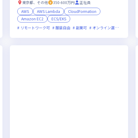
東京都、その他
350-600万円
正社員
AWS
AWS Lambda
CloudFormation
Amazon EC2
ECS/EKS
フレックス制度あり
リモートワーク可
新技術に積極的
服装自由
副業可
女性エンジニアが活躍中
オンライン選考可
新技
裁