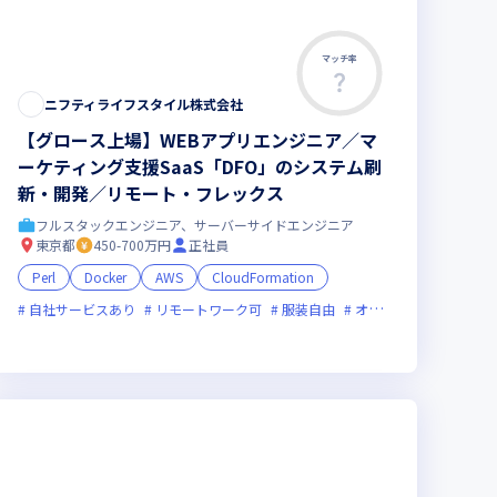
マッチ率
ニフティライフスタイル株式会社
【グロース上場】WEBアプリエンジニア／マ
ーケティング支援SaaS「DFO」のシステム刷
新・開発／リモート・フレックス
フルスタックエンジニア、サーバーサイドエンジニア
東京都
450-700万円
正社員
Perl
Docker
AWS
CloudFormation
自社サービスあり
リモートワーク可
服装自由
オンライン選考可
フ
面接1回
ベンチャー企業
残業月20時間未満
女性エンジニアが活躍中