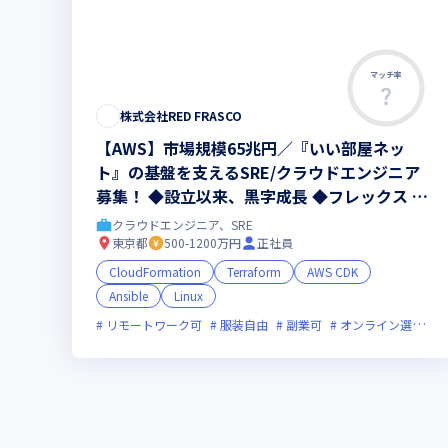
マッチ率
株式会社RED FRASCO
【AWS】市場規模65兆円／『いい部屋ネッ
ト』の基盤を支えるSRE/クラウドエンジニア
募集！ ◆設立以来、黒字成長 ◆フレックス ◆
年間休日125日以上 ◆リモートワーク相談可
クラウドエンジニア、SRE
◆残業月10ｈ程度 ◆副業可
東京都
500-1200万円
正社員
CloudFormation
Terraform
AWS CDK
Ansible
Linux
リモートワーク可
服装自由
副業可
オンライン選考可