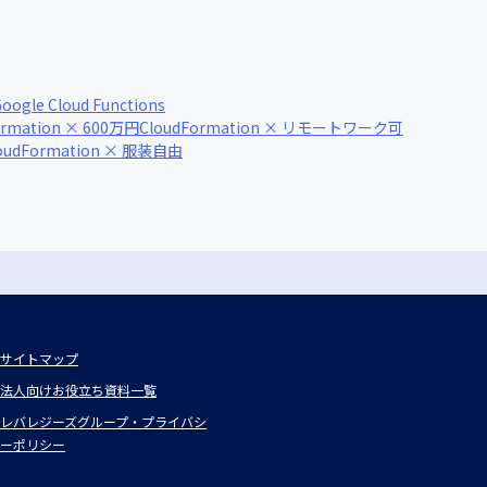
oogle Cloud Functions
ormation × 600万円
CloudFormation × リモートワーク可
oudFormation × 服装自由
サイトマップ
法人向けお役立ち資料一覧
レバレジーズグループ・プライバシ
ーポリシー