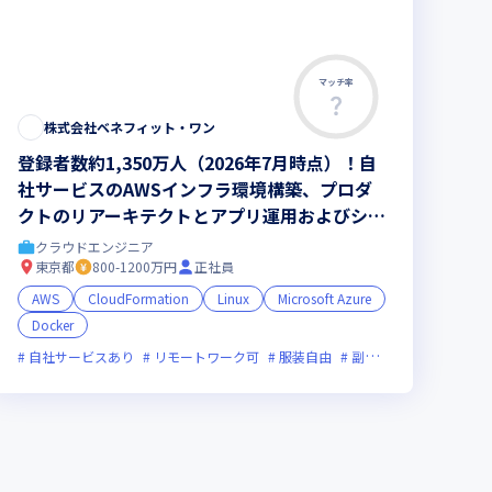
マッチ率
株式会社ベネフィット・ワン
登録者数約1,350万人（2026年7月時点）！自
社サービスのAWSインフラ環境構築、プロダ
クトのリアーキテクトとアプリ運用およびシス
テム運用をお任せ／コアメンバーとして活躍し
クラウドエンジニア
ませんか？
東京都
800-1200万円
正社員
AWS
CloudFormation
Linux
Microsoft Azure
Docker
自社サービスあり
リモートワーク可
服装自由
副業可
フレックス制