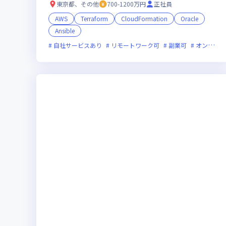
分野：ベンダー別売上金額シェア 出典：ITR
東京都、その他
700-1200万円
正社員
「ITR Market View：ERP市場2024」
AWS
Terraform
CloudFormation
Oracle
Ansible
自社サービスあり
リモートワーク可
副業可
オンライン選考可