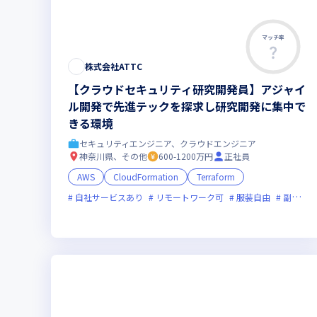
マッチ率
株式会社ATTC
【クラウドセキュリティ研究開発員】アジャイ
ル開発で先進テックを探求し研究開発に集中で
きる環境
セキュリティエンジニア、クラウドエンジニア
神奈川県、その他
600-1200万円
正社員
AWS
CloudFormation
Terraform
自社サービスあり
リモートワーク可
服装自由
副業可