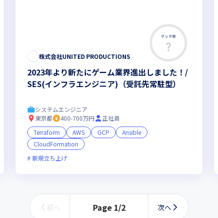
マッチ率
株式会社UNITED PRODUCTIONS
2023年より新たにゲーム業界進出しました！/
SES(インフラエンジニア)（受託先常駐型）
システムエンジニア
東京都
400-700万円
正社員
Terraform
AWS
GCP
Ansible
CloudFormation
フレックス制度あり
新規立ち上げ
ベンチャー企業
残業月20時間未満
Page
1
/
2
前へ
次へ