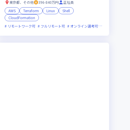
東京都、その他
396-840万円
正社員
AWS
Terraform
Linux
Shell
CloudFormation
術に積極的
量労働制あり
リモートワーク可
残業月20時間未満
フルリモート可
実務未経験歓迎
オンライン選考可
女性エンジニアが活躍中
新技術に積極的