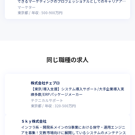
できるマーケティングのプロフェッショナルとしてのキャリアアッ
プを目指しませんか？▶新設ポジション・新規施策
マーケター
東京都
年収 :
500
-
900
万円
同じ職種の求人
株式会社チェプロ
【東京/導入支援】システム導入サポート/大手企業導入実
績多数/ERPパッケージメーカー
テクニカルサポート
東京都
年収 :
320
-
500
万円
Ｓｋｙ株式会社
インフラ系・開発系メインのSI事業における保守・運用エンジニ
アを募集！文教市場向けに展開しているシステムのメンテナンス