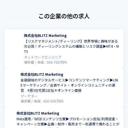
この企業の他の求人
株式会社BLITZ Marketing
【リスクマネジメント/ディーリング】世界市場に興味がある
方必見！ディーリングシステムの構築とリスク調査▶MT4・M
T5
ネットワークエンジニア
東京都
年収 :
500
-
700
万円
株式会社BLITZ Marketing
金融領域のデジタルサービス▶コンテンツマーケティング▶LIN
Eマーケティング／会員サイト・オンラインコミュニティの運
営 #週3在宅週2出社＃オンライン面接
マーケター
東京都
年収 :
430
-
500
万円
株式会社BLITZ Marketing
Meta運用／WEBコンテンツ立案▶プロモーション担当/利用促進・
キャンペーン立案▶企画・制作・販売まで一気通貫で携わることが