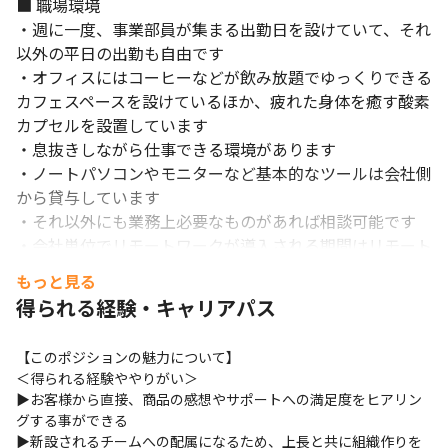
■ 職場環境

・週に一度、事業部員が集まる出勤日を設けていて、それ
以外の平日の出勤も自由です

・オフィスにはコーヒーなどが飲み放題でゆっくりできる
カフェスペースを設けているほか、疲れた身体を癒す酸素
カプセルを設置しています

・息抜きしながら仕事できる環境があります

・ノートパソコンやモニターなど基本的なツールは会社側
から貸与しています

・それ以外にも業務上必要なものがあれば相談可能です

・会社単位でリモートワークが導入される期間はリモート
手当を支給しています
もっと見る
得られる経験・キャリアパス
【このポジションの魅力について】

＜得られる経験ややりがい＞

▶お客様から直接、商品の感想やサポートへの満足度をヒアリン
グする事ができる

▶新設されるチームへの配属になるため、上長と共に組織作りを