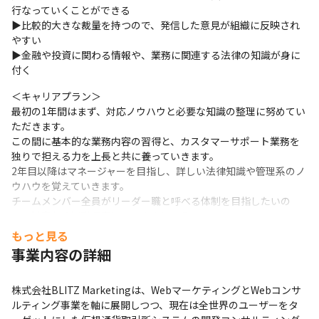
行なっていくことができる

▶比較的大きな裁量を持つので、発信した意見が組織に反映され
やすい

▶金融や投資に関わる情報や、業務に関連する法律の知識が身に
付く
＜キャリアプラン＞

最初の1年間はまず、対応ノウハウと必要な知識の整理に努めてい
ただきます。

この間に基本的な業務内容の習得と、カスタマーサポート業務を
独りで担える力を上長と共に養っていきます。

2年目以降はマネージャーを目指し、詳しい法律知識や管理系のノ
ウハウを覚えていきます。

チームメンバー全員がリーダー職と呼べる体制を目指したいの
で、忖度なく切磋琢磨していきましょう！
もっと見る
＜他社にはない魅力＞

事業内容の詳細
弊社は「企画→コンテンツ制作→集客→販売→サポート」まで
を、全て一気通貫で行なっています。

所属先の課は最後の工程を一括して担当するため、全ての流れに
株式会社BLITZ Marketingは、WebマーケティングとWebコンサ
精通して正しい知識を持つ必要があります。

ルティング事業を軸に展開しつつ、現在は全世界のユーザーをタ
カスタマーサポート職でありながら、Webマーケティングのノウ