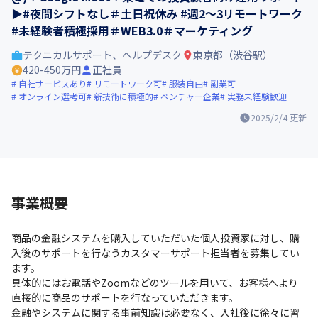
▶#夜間シフトなし＃土日祝休み #週2〜3リモートワーク
#未経験者積極採用＃WEB3.0＃マーケティング
テクニカルサポート、ヘルプデスク
東京都（渋谷駅）
420-450万円
正社員
自社サービスあり
リモートワーク可
服装自由
副業可
オンライン選考可
新技術に積極的
ベンチャー企業
実務未経験歓迎
2025/2/4
更新
事業概要
商品の金融システムを購入していただいた個人投資家に対し、購
入後のサポートを行なうカスタマーサポート担当者を募集してい
ます。

具体的にはお電話やZoomなどのツールを用いて、お客様へより
直接的に商品のサポートを行なっていただきます。

金融やシステムに関する事前知識は必要なく、入社後に徐々に習