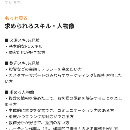
ています。
対応におけるゴール地点へは長く険しい道のりになるため、根気
もっと見る
強くお客様と向き合う姿勢が欠かせません。

求められるスキル・人物像
そのため、正規職員のみならずスタッフや他部署とも連携を図れ
る協調性や、1つずつ確実に対応を進める精神力が必要になりま
す。

■ 必須スキル/経験

また金融・個人投資家に関わるお仕事のため、法律に関する知識
・基本的なPCスキル

も一部求められます。

・顧客対応が好きな方
お客様からのクレームも発生しうるので、対応時に所持している
と便利なスキル・知識も研修でお伝えしていきます！
■ 歓迎スキル/経験

・投資などの金融リテラシーを高めたい方

最後に日報を提出し、1日のお仕事は完了となります。
・カスタマーサポートのみならずマーケティング知識も習得した
い方
＜お任せしたい仕事内容＞

▶お客様へのダイレクトサポート

■ 求める人物像

システムを利用されるお客様からは、主にLINEでお問い合わせを
・複数の情報を集めた上で、お客様の課題を解決することを楽し
頂きます。

める方

専用の対応ツールを利用しサポートにあたるスタッフが課内に存
・主体的に意見を発言でき、コミュニケーション力のある方

在するので、より直接的なサポートを希望するお客様の引継ぎな
・柔軟かつフランクな対応ができる方

どを受け、適切な手法でご対応いただきます。

・数値分析が好きで、抵抗のない方

そのため、お客様への対応時は上記ツールも合わせて使用してい
・ルーティン作業よりも、建設的で推進力のある業務を好む方
