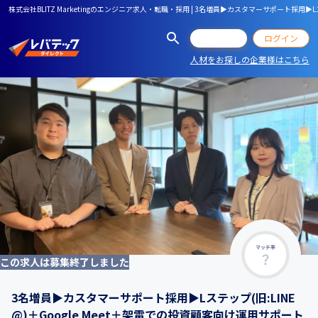
株式会社BLITZ Marketingのエンジニア求人・転職・採用 | 3名増員▶カスタマーサポート採用
会員登録
ログイン
人材をお探しの企業様はこちら
マッチ率
この求人は募集終了しました
3名増員▶カスタマーサポート採用▶Lステップ(旧:LINE
@)＋Google Meet＋架電での投資顧客向け運用サポート