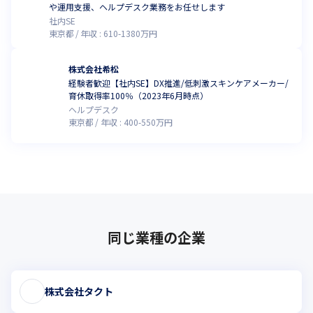
や運用支援、ヘルプデスク業務をお任せします
社内SE
東京都
年収 :
610
-
1380
万円
株式会社希松
経験者歓迎【社内SE】DX推進/低刺激スキンケアメーカー/
育休取得率100％（2023年6月時点）
ヘルプデスク
東京都
年収 :
400
-
550
万円
同じ業種の企業
株式会社タクト