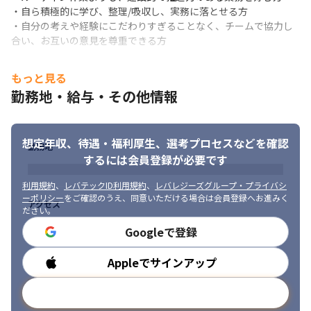
ただくケースを想定しています。

・自ら積極的に学び、整理/吸収し、実務に落とせる方

取り扱い方法や対応ノウハウは、上長が研修期間を通して余すこ
・自分の考えや経験にこだわりすぎることなく、チームで協力し
となくお伝えします！
合い、お互いの意見を尊重できる方
もっと見る
勤務地・給与・その他情報
想定年収、待遇・福利厚生、
選考プロセスなどを確認
勤務地
するには会員登録が必要です
利用規約
、
レバテックID利用規約
、
レバレジーズグループ・プライバシ
ーポリシー
をご確認のうえ、同意いただける場合は会員登録へお進みく
アクセス
ださい。
Googleで登録
Appleでサインアップ
勤務時間
メールアドレスで登録