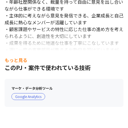
・年齢社歴関係なく、裁量を持って自由に意見を出し合い
ながら仕事ができる環境です

・主体的に考えながら意見を発信できる、企業成長と自己
成長に熱心なメンバーが活躍しています

・顧客課題やサービスの特性に応じた仕事の進め方を考え
られるように、創造性を大切にしています

・成果を得るために地道な仕事を丁寧にこなしています

・週に一度の事業部員が集まる出勤日を設けていますが、
それ以外の平日の出勤も自由です

もっと見る
自分のアイデアを活かしやすい環境があります。
・業務上必要なものがあればすぐに反映されます

このPJ・案件で使われている技術
・内では口頭での相談も多く、フランクに話し合える環境
です
マーケ・データ分析ツール
Google Analytics