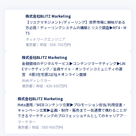
株式会社BLITZ Marketing
【リスクマネジメント/ディーリング】世界市場に興味がある
方必見！ディーリングシステムの構築とリスク調査▶MT4・M
T5
ネットワークエンジニア
東京都
年収 :
500
-
700
万円
株式会社BLITZ Marketing
金融領域のデジタルサービス▶コンテンツマーケティング▶LIN
Eマーケティング／会員サイト・オンラインコミュニティの運
営 #週3在宅週2出社＃オンライン面接
Webディレクター
東京都
年収 :
430
-
500
万円
株式会社BLITZ Marketing
Meta運用／WEBコンテンツ立案▶プロモーション担当/利用促進・
キャンペーン立案▶企画・制作・販売まで一気通貫で携わることが
できるマーケティングのプロフェッショナルとしてのキャリアアッ
プを目指しませんか？▶新設ポジション・新規施策
マーケター
東京都
年収 :
500
-
900
万円