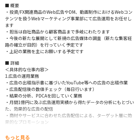
■ 概要

・投資/FX関連商品のWeb広告やDM、動画制作におけるWebコン
テンツを扱うWebマーケティング事業部にて広告運用をお任せし
ます

・担当は自社商品から顧客商品まで多岐にわたります

・今後の新たな展開として新規の広告媒体の調査（新たな集客経
路の確立が目的）を行っていく予定です

・上記の業務を主にお願いする予定です
■ 詳細

＜具体的な仕事内容＞

1.広告の運用業務

・広告の出稿指示書に基づいたYouTube等への広告の出稿作業

・広告配信後の数値チェック（毎日行います）

・結果の分析、PDCAを回していく業務

・月間1億円に及ぶ広告運用実績から得たデータの分析にもとづい
た、効果的な広告の配信

・商材やサービスに合わせた広告配信による、ターゲット層に効
果的なプロモーション

・新規の広告媒体の調査
もっと見る