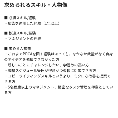
2.社員育成

求められるスキル・人物像
・既存社員に向けた、Web広告集客における基本的な考え方や具
体的手法についての教育（Youtube広告をはじめとする広告運用
の基本ノウハウを中心に行います）

■ 必須スキル/経験

・PDCAが数値改善につながった具体的な事例や経験を交えた教育
・広告を運用した経験（1年以上）
＜使用しているシステム、ツール＞

■ 歓迎スキル/経験

・数値管理は基本的に各広告媒体の管理画面から確認します

・マネジメントの経験
・プラスでGoogle Analyticsやヒートマップを活用して分析/改善
■ 求める人物像

を行います

・これまでPDCAを回す経験はあっても、なかなか裁量がなく自身
・数値計測のためにGoogleタグマネージャーを使用します

のアイデアを発揮できなかった方

・業務連絡はチャットを中心に行いますが、判明した問題や課題
・新しいことにチャレンジしたい、学習欲の高い方

に対してはその場で協議し解決を図ります
・調整スケジュール管理が得意かつ柔軟に対応できる方

＜募集背景＞

・コピーライティングスキルというより、ミクロな改善を提案で
成長率450％（2023年6月時点、当社調べ）と業績が好調なため、
きる方

組織のスケールに伴った、広告の運用経験が豊富な方に加わって
・5名程度以上のマネジメント、緻密なタスク管理を得意としてい
いただき若手の育成に貢献していただきたいと考えています。
る方
■ この仕事の面白み、魅力

・プランニングから運用や分析、クリエイティブ設計まで幅広い
業務に携われます

・YouTube広告を中心とした広告運用の経験を積むことができま