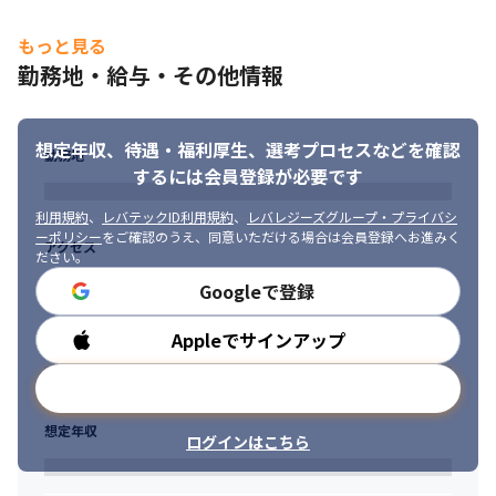
す

もっと見る
・制作物のディレクションや広告運用メンバーのマネジメントス
キルを身につけられます

勤務地・給与・その他情報
・効果測定や企画、ライティング、SEO、動画、マーケティング施
策など多様なスキルを習得できます

・業務上必要なものがあればすぐに反映される環境のため、スピ
想定年収、待遇・福利厚生、
選考プロセスなどを確認
勤務地
ード感を持って業務を行えます

するには会員登録が必要です
・商品企画から制作、リリース、ユーザーの反応、数値分析、
CS（顧客満足）までワンストップの展開を把握できるおもしろさ
利用規約
、
レバテックID利用規約
、
レバレジーズグループ・プライバシ
があります
ーポリシー
をご確認のうえ、同意いただける場合は会員登録へお進みく
アクセス
ださい。
Googleで登録
Appleでサインアップ
勤務時間
メールアドレスで登録
想定年収
ログインはこちら