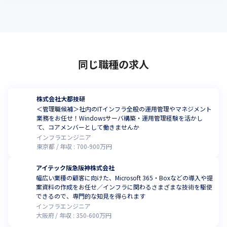
同じ職種の求人
株式会社大都技研
＜管理職候補＞社内のITインフラ全般の運用管理やマネジメント
業務をお任せ！Windowsサーバ構築・運用管理経験を活かし
て、コアメンバーとして働きませんか
インフラエンジニア
東京都
年収 :
700
-
900
万円
アイテック阪急阪神株式会社
幅広い業種の顧客に向けた、Microsoft 365・Boxなどの導入や提
案資料の作成をお任せ／インフラに関わるさまざまな技術を駆使
できるので、専門的な知見を得られます
インフラエンジニア
大阪府
年収 :
350
-
600
万円