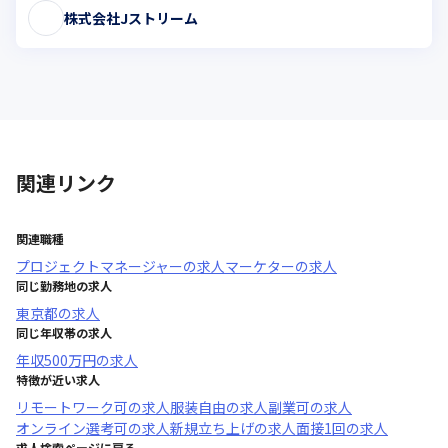
株式会社Jストリーム
関連リンク
関連職種
プロジェクトマネージャー
の求人
マーケター
の求人
同じ勤務地の求人
東京都
の求人
同じ年収帯の求人
年収
500万円
の求人
特徴が近い求人
リモートワーク可
の求人
服装自由
の求人
副業可
の求人
オンライン選考可
の求人
新規立ち上げ
の求人
面接1回
の求人
求人検索ページに戻る