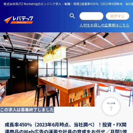
株式会社BLITZ Marketingのエンジニア求人・転職・採用 | 成長率450％（2023年6
会員登録
ログイン
人材をお探しの企業様はこちら
マッチ率
この求人は募集終了しました
成長率450％（2023年6月時点、当社調べ）！投資・FX関
連商品のWeb広告の運用や社員の育成をお任せ／月間1億