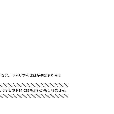
りなど、キャリア形成は多様にあります
//////////////////////////////////////////////////////

はＳＥやＰＭに最も近道かもしれません。

//////////////////////////////////////////////////////