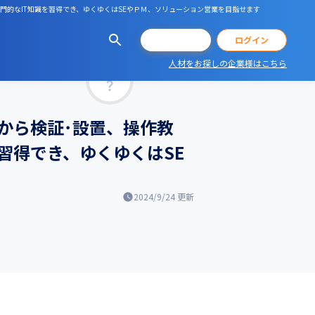
門的なIT知識を習得でき、ゆくゆくはSEやＰＭ、ソリューション営業を目指せます
会員登録
ログイン
人材をお探しの企業様はこちら
マッチ率
から検証･設置、操作教
習得でき、ゆくゆくはSE
2024/9/24
更新