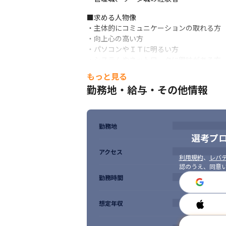
■求める人物像

・主体的にコミュニケーションの取れる方

・向上心の高い方

・パソコンやＩＴに明るい方

・システムやネットワークに興味がある方

・システム構築や開発に興味のある方
もっと見る
勤務地・給与・その他情報
勤務地
選考プ
アクセス
利用規約
、
レバテ
認のうえ、同意
勤務時間
想定年収