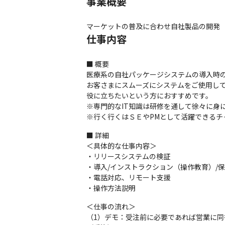
事業概要
マーケットの普及に合わせ自社製品の開発
仕事内容
■ 概要

医療系の自社パッケージシステムの導入時の
お客さまにスムーズにシステムをご使用し
役に立ちたいという方におすすめです。

※専門的なIT知識は研修を通して徐々に身に
※行く行くはＳＥやPMとして活躍できるチ
■ 詳細

＜具体的な仕事内容＞

・リリースシステムの検証

・導入/インストラクション（操作教育）/保守
・電話対応、リモート支援

・操作方法説明
＜仕事の流れ＞

（1）デモ：受注前に必要であれば営業に同