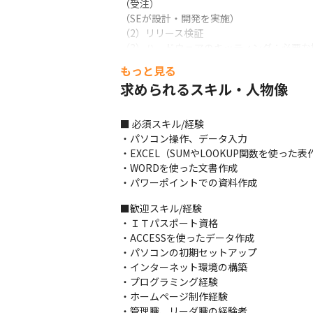
（受注）

（SEが設計・開発を実施）

（2）リリース検証

（3）ハードウェアのキッティング：必要な
（4）マニュアル操作：簡単なものはカスタ
もっと見る
（5）導入：カスタマーサポートと連携して
求められるスキル・人物像
（6）インストラクション：現地に赴き、セ
（7）顧客サポート：導入後のサポートはカ
■ 必須スキル/経験

・パソコン操作、データ入力

・EXCEL（SUMやLOOKUP関数を使った表
・WORDを使った文書作成

・パワーポイントでの資料作成
■歓迎スキル/経験

・ＩＴパスポート資格

・ACCESSを使ったデータ作成

・パソコンの初期セットアップ

・インターネット環境の構築

・プログラミング経験

・ホームページ制作経験

・管理職、リーダ職の経験者