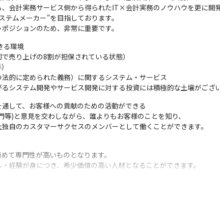
ら、会計実務サービス側から得られたIT×会計実務のノウハウを更に開
ステムメーカー”を目指しております。

うポジションのため、非常に重要です。
る環境

で売り上げの8割が担保されている状態）

）

法的に定められた義務）に関するシステム・サービス

がるシステム開発やサービス開発に対する投資には積極的な土壌がござ
通して、お客様への貢献のための活動ができる

門等)と意見を交わしながら、誰よりもお客様のことを知り、

社独自のカスタマーサクセスのメンバーとして働くことができます。
極めて専門性が高いものとなります。

ル・経験が身につき、希少価値の高い人材となることができます。
月発行 市場調査レポート「ソフトウェアビジネス新市場 2023年版」調べ（