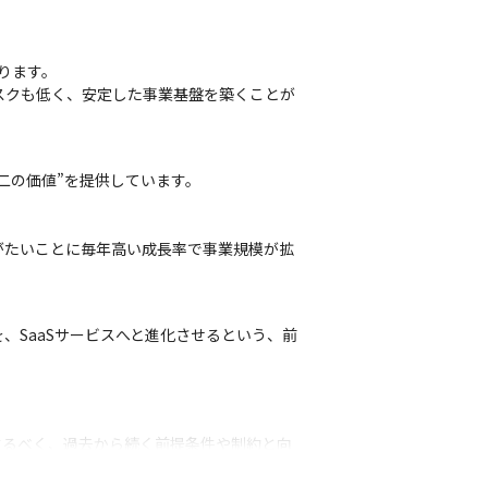
ります。

スクも低く、安定した事業基盤を築くことが
の価値”を提供しています。

がたいことに毎年高い成長率で事業規模が拡
を、SaaSサービスへと進化させるという、前
するべく、過去から続く前提条件や制約と向