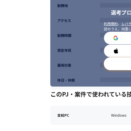
勤務地
選考プ
アクセス
利用規約
、
レバテ
認のうえ、同意
勤務時間
想定年収
雇用形態
休日・休暇
このPJ・案件で使われている
支給PC
Windows