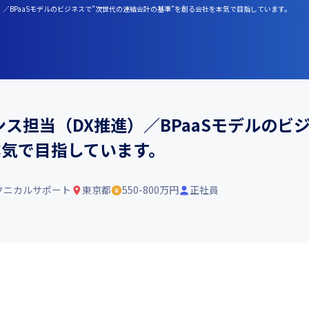
）／BPaaSモデルのビジネスで”次世代の連結会計の基準”を創る会社を本気で目指しています。
ス担当（DX推進）／BPaaSモデルのビ
本気で目指しています。
クニカルサポート
東京都
550-800万円
正社員