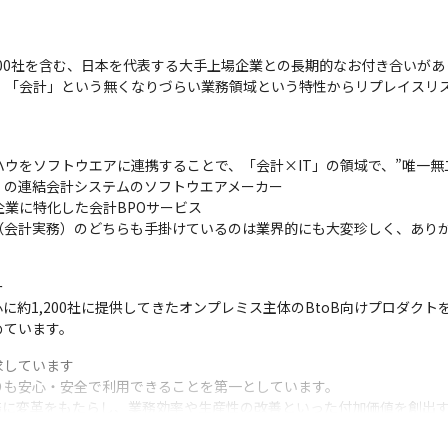


100社を含む、日本を代表する大手上場企業との長期的なお付き合いがあ
り、「会計」という無くなりづらい業務領域という特性からリプレイスリ
ハウをソフトウエアに連携することで、「会計×IT」の領域で、”唯一無二
の連結会計システムのソフトウエアメーカー

業に特化した会計BPOサービス

ス（会計実務）のどちらも手掛けているのは業界的にも大変珍しく、あり


約1,200社に提供してきたオンプレミス主体のBtoB向けプロダクト
めています。
しています

も安心・安全で利用できることを第一としています。

務に変革をもたらし、業務効率や生産性の改善といった付加価値を創出
しようとしています。