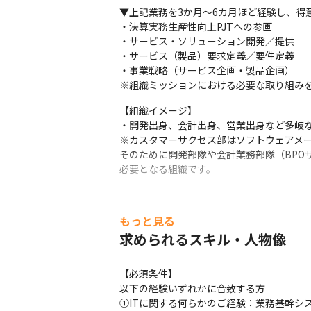
▼上記業務を3か月～6カ月ほど経験し、得
・決算実務生産性向上PJTへの参画

・サービス・ソリューション開発／提供

・サービス（製品）要求定義／要件定義

・事業戦略（サービス企画・製品企画）

※組織ミッションにおける必要な取り組み
【組織イメージ】

・開発出身、会計出身、営業出身など多岐な
※カスタマーサクセス部はソフトウェアメー
そのために開発部隊や会計業務部隊（BPO
必要となる組織です。
もっと見る
求められるスキル・人物像
【必須条件】

以下の経験いずれかに合致する方

①ITに関する何らかのご経験：業務基幹シ