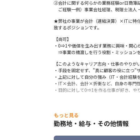
②会計に関する何らかの業務経験or日商簿記
　ご経験一例）事業会社経理、税理士法人
★弊社の事業が会計（連結決算）×ITに特
致するポジションです。
【尚可】

・0⇒1や価値を生み出す業務に興味・関心が
　⇒事業の橋渡しを行う役割・ミッション
【このようなキャリア志向・仕事のやりがい
・手段を固定せず、”真に顧客の役に立つ”
・上記に対して自分の強み（IT・会計経験を
・IT×会計、会計×折衝など、自身の専門
・目的に対して0⇒1を作る仕事が好き、や
もっと見る
勤務地・給与・その他情報