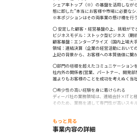
シェア率トップ（※）の基盤を活用しなが
態に即した”本当にお客様や市場に必要なシ
※本ポジションはその両事業の懸け橋を行
〇 安定した顧客・経営基盤の上、挑戦ができ
ビジネスモデル：ストック型ビジネス（期初
顧客基盤：エンタープライズ（国内上場大手
領域：連結決算（企業の経営活動においての
上記の背景から、お客様への本質価値に繋
〇部門の垣根を超えたコミュニケーションを
社内外の関係者(営業、パートナー、開発部
誰よりもお客様のことを成功を考えぬく当
〇希少性の高い経験を身に着けられる

ディーバ社の業務領域は、連結会計×ITと
そのため、業務を通して専門性が高いスキ
※出典：株式会社富士キメラ総研 2023年7
もっと見る
事業内容の詳細