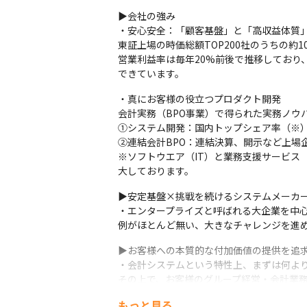
▶会社の強み

・安心安全：「顧客基盤」と「高収益体質」
東証上場の時価総額TOP200社のうちの約
営業利益率は毎年20%前後で推移してお
できています。
・真にお客様の役立つプロダクト開発

会計実務（BPO事業）で得られた実務ノウ
①システム開発：国内トップシェア率（※）
②連結会計BPO：連結決算、開示など上場企
※ソフトウエア（IT）と業務支援サービ
大しております。
▶安定基盤×挑戦を続けるシステムメーカー
・エンタープライズと呼ばれる大企業を中心に
例がほとんど無い、大きなチャレンジを進
▶お客様への本質的な付加価値の提供を追求
・会計システムという特性上、まずは何より
その上で、お客様のグループ経営・会計業
き合いながらテクノロジーを駆使し、実現
もっと見る