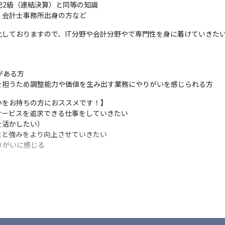
2級（連結決算）と同等の知識　

・会計士事務所出身の方など
化しておりますので、IT分野や会計分野やで専門性を身に着けていきた
ある方

を担うため調整能力や価値を生み出す業務にやりがいを感じられる方
をお持ちの方におススメです！】

サービスを追求できる仕事をしていきたい

活かしたい）

性と強みをより向上させていきたい

りがいに感じる