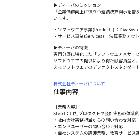
▶ディーバのミッション

「企業価値向上に役立つ連結決算開示を普
います。
・ソフトウエア事業(Products) ：DivaSystem 
・サービス事業(Services) ：決算
▶ディーバの特徴

専門分野に特化した「ソフトウエア×サービ
ソフトウエアの提供により得た顧客資産と、
えるソフトウエアのデファクトスタンダー
株式会社ディーバについて
仕事内容
【業務内容】

Step1：自社プロダクトや会計実務の体系
・社内会計実務担当からの問い合わせ対応

・エンドユーザーの問い合わせ対応

・自社システムの講師業務、教育サービス