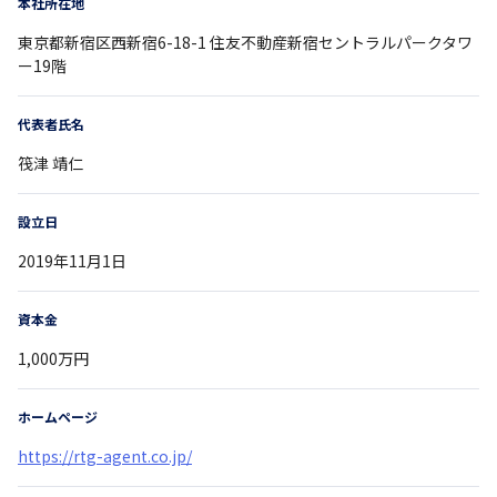
本社所在地
東京都
新宿区西新宿6-18-1
住友不動産新宿セントラルパークタワ
ー19階
代表者氏名
筏津 靖仁
設立日
2019年11月1日
資本金
1,000万円
ホームページ
https://rtg-agent.co.jp/