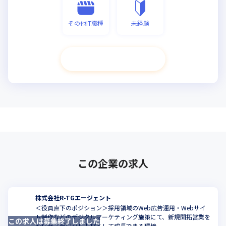
その他IT職種
未経験
次へ進む
この企業の求人
株式会社R-TGエージェント
＜役員直下のポジション＞採用領域のWeb広告運用・Webサイ
ト制作などのデジタルマーケティング施策にて、新規開拓営業を
この求人は募集終了しました
こ
お任せ／デジタル人材として成長できる環境