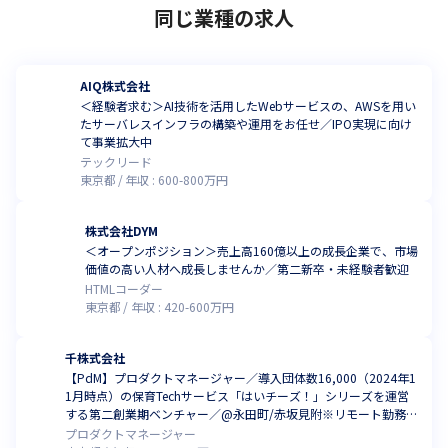
同じ業種の求人
AIQ株式会社
＜経験者求む＞AI技術を活用したWebサービスの、AWSを用い
たサーバレスインフラの構築や運用をお任せ／IPO実現に向け
て事業拡大中
テックリード
東京都
年収 :
600
-
800
万円
株式会社DYM
＜オープンポジション＞売上高160億以上の成長企業で、市場
価値の高い人材へ成長しませんか／第二新卒・未経験者歓迎
HTMLコーダー
東京都
年収 :
420
-
600
万円
千株式会社
【PdM】プロダクトマネージャー／導入団体数16,000（2024年1
1月時点）の保育Techサービス「はいチーズ！」シリーズを運営
する第二創業期ベンチャー／@永田町/赤坂見附※リモート勤務メ
イン
プロダクトマネージャー