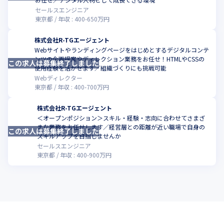
セールスエンジニア
東京都
年収 :
400
-
650
万円
株式会社R-TGエージェント
Webサイトやランディングページをはじめとするデジタルコンテ
ンツの企画提案やディレクション業務をお任せ！HTMLやCSSの
この求人は募集終了しました
こ
使用経験を活かせます／組織づくりにも挑戦可能
Webディレクター
東京都
年収 :
400
-
700
万円
株式会社R-TGエージェント
＜オープンポジション＞スキル・経験・志向に合わせてさまざ
まな業務をお任せします／経営層との距離が近い職場で自身の
この求人は募集終了しました
スキルアップを目指しませんか
セールスエンジニア
東京都
年収 :
400
-
900
万円