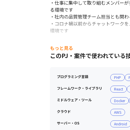
・仕事に集中して取り組むメンバーが
る環境です

・社内の品質管理チーム担当とも関わ
・コロナ禍以前からチャットワークを
環境です

■ 職場環境

もっと見る
・出社日以外の平日も、出社やリモー
このPJ・案件で使われている
・オフィスには、コーヒーをはじめと
・疲れた身体を癒やす酸素カプセルも
・ノートパソコンなど基本的なツール
プログラミング言語
PHP
・それ以外にも、業務上必要なものが
・会社単位でリモートワークが導入さ
フレームワーク・ライブラリ
React
ミドルウェア・ツール
Docker
クラウド
AWS
サーバー・OS
Android