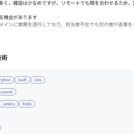
多く、雑談は少なめですが、リモートでも顔を合わせるため、
る機会があります

メインに業務を遂行しており、担当者不在でも別の者が返事を
トワークを自由に選択できます

技術
した飲みものが飲み放題でゆっくりできるカフェスペースを設け
設置しており、息抜きができる体制が万全です

は会社側から貸与します

Python
Swift
GAS
あれば相談可能です

れる期間はリモート手当を支給しています
Laravel
Jenkins
Redis