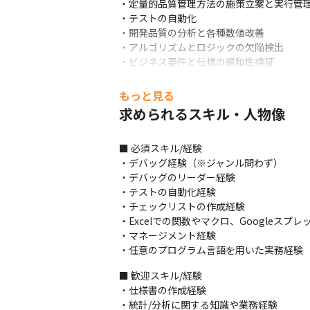
・定量的品質管理方法の施策立案と実行管理
・テストの自動化

・開発品質の分析と各種数値改善

・アルゴリズムとロジックの欠陥検出

・ビジネス要件と仕様の親和性検証
＜業務管理＞

もっと見る
・予算管理

求められるスキル・人物像
・契約管理

・リソース管理

・業務指示

■ 必須スキル/経験

・業務品質の管理と改善

・デバッグ経験（※ジャンル問わず）

・テスト計画策定

・デバッグのリーダー経験

・業務委託メンバーのシフト管理

・テストの自動化経験

・業務委託メンバーの採用面接

・チェックリストの作成経験

・業務委託メンバーの教育

・Excelでの関数やマクロ、Googleスプ
・折衝/渉外（例：グループ内開発会社との
・マネージメント経験

・任意のプログラム言語を用いた実務経験（
＜テスト基準/ケース策定＞

・テスト設計

■ 歓迎スキル/経験

・テストの自動化

・仕様書の作成経験

・テストの効率化

・統計/分析に関する知識や業務経験