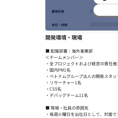
雇用形態
休日・休暇
開発環境・現場
■ 配属部署：海外事業部

＜チームメンバー＞

コミュニケーションを大切にしています。
・全プロジェクトおよび経営の責任者1
・国内PM1名

・ベトナムグループ法人の開発スタッフ
・リサーチャー1名

・CS5名

・デバッグチーム11名

■ 現場・社員の雰囲気

・毎週火曜日を出社日として、対面で