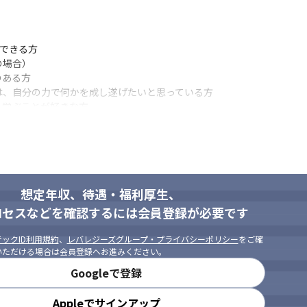
できる方

のままサービスに反映することができます

場合）

ていける環境があります

ある方

の価値を最大化できる環境です

、自分の力で何かを成し遂げたいと思っている方

感しやすい環境であり、自分の考えを取り入れやすいです
学ぶことが好きな方

きる方
想定年収、待遇・福利厚生、
ロセスなどを確認するには会員登録が必要です
ックID利用規約
、
レバレジーズグループ・プライバシーポリシー
をご確
いただける場合は会員登録へお進みください。
Googleで登録
Appleでサインアップ