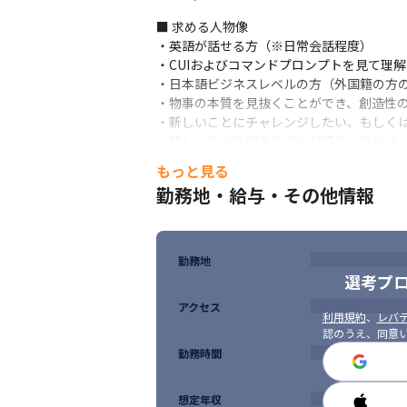
・チェックリスト作成

■ 求める人物像

・資料作成
・英語が話せる方（※日常会話程度）

■ この仕事の面白み、魅力

・CUIおよびコマンドプロンプトを見て理解
・個々の裁量が大きいため、自分の仕事をそ
・日本語ビジネスレベルの方（外国籍の方の
・競合企業に対抗する強みを自分の手で作っ
・物事の本質を見抜くことができ、創造性の
・事業部長と考えを共有しながら、システム
・新しいことにチャレンジしたい、もしくは
・自分の仕事が何のためのものなのかを実
・新しいことを覚えることが好き、または、
・マルチタスクが得意な方

もっと見る
・指示や指摘に対して、合理的な対応がで
勤務地・給与・その他情報
勤務地
選考プ
アクセス
利用規約
、
レバテ
認のうえ、同意
勤務時間
想定年収