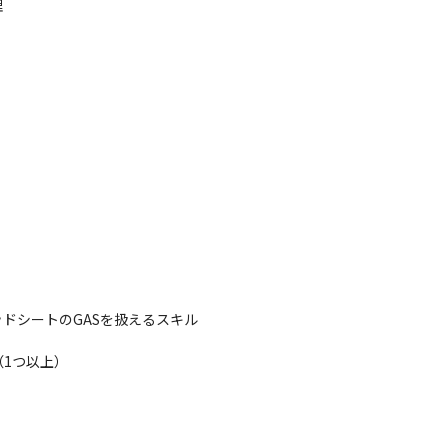


レッドシートのGASを扱えるスキル

調整）
1つ以上）