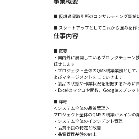
事業概要
■ 仮想通貨取引所のコンサルティング事業
■ スタートアップとしてこれから強みを作
仕事内容
■ 概要

・国内外に展開しているブロックチェーン
任せします

・プロジェクト全体のQMS構築業務とし
よびマネージメントをしていきます

・製品の状態や作業状況を把握するために自
・Excelのマクロや関数、Googleスプ
■ 詳細

＜システム全体の品質管理＞

プロジェクト全体のQMSの構築がメインの業
・システム全体のインシデント管理

・品質不良の特定と改善

・品質管理基盤の向上
