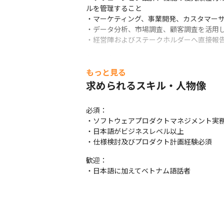
ルを管理すること

・マーケティング、事業開発、カスタマーサ
・データ分析、市場調査、顧客調査を活用し
・経営陣およびステークホルダーへ直接報
必要に応じてクライアントとのディスカッ
やアナリスト、アソシエイトなど職種を越
もっと見る
求められるスキル・人物像
※より合理的な方法で事業を飛躍させるた
必須：

・ソフトウェアプロダクトマネジメント実務
・日本語がビジネスレベル以上

・仕様検討及びプロダクト計画経験必須
歓迎：

・日本語に加えてベトナム語話者