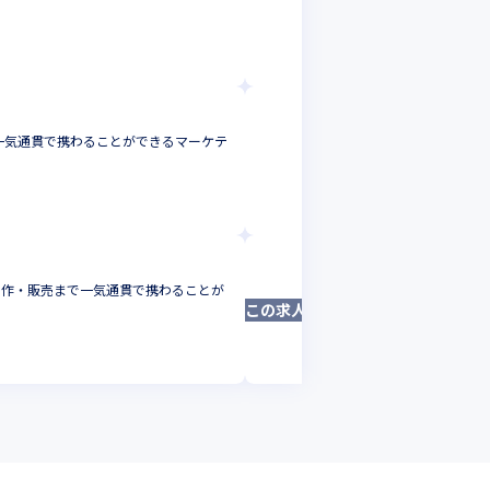
プを目指しませんか？
マーケター
東京都
年収 :
500
-
900
株式会社BLITZ Market
で一気通貫で携わることができるマーケテ
圧倒的な「スピード・予
ら応募できるまたとない
マーケター
東京都
年収 :
550
-
900
株式会社BLITZ Ma
制作・販売まで一気通貫で携わることが
年収580万～7
この求人は募集終了しました
VPoE・CTO
ベトナム
年収 :
5