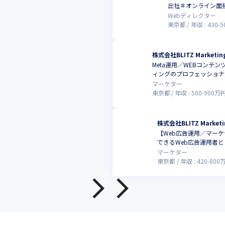
出社＃オンライン面
Webディレクター
東京都
年収 :
430
-
5
株式会社BLITZ Marketin
Meta運用／WEBコン
ィングのプロフェッショナ
マーケター
東京都
年収 :
500
-
900
万
株式会社BLITZ Marketi
【Web広告運用／マー
できるWeb広告運用者
マーケター
東京都
年収 :
420
-
800