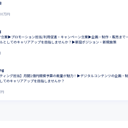
接
00
万円
g
テンツ立案▶プロモーション担当/利用促進・キャンペーン立案▶企画・制作・販売ま
ルとしてのキャリアアップを目指しませんか？▶新設ポジション・新規施策
円
ng
ケティング担当】月間1億円規模予算の裁量が魅力！▶デジタルコンテンツの企画・
としてのキャリアアップを目指しませんか？
万円