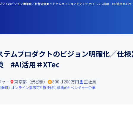
テムプロダクトのビジョン明確化／仕様定義▶ベトナムオフショアを交えたグローバル環境 #AI活用＃XTec
ステムプロダクトのビジョン明確化／仕様
#AI活用＃XTec
ジャー
東京都（渋谷駅）
800-1200万円
正社員
副業可
オンライン選考可
新技術に積極的
ベンチャー企業