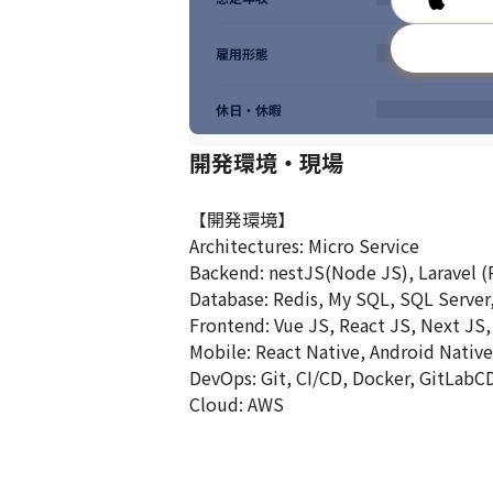
雇用形態
休日・休暇
開発環境・現場
【開発環境】

Architectures: Micro Service

Backend: nestJS(Node JS), Laravel (
Database: Redis, My SQL, SQL Server,
Frontend: Vue JS, React JS, Next JS,
Mobile: React Native, Android Native,
DevOps: Git, CI/CD, Docker, GitLabCD
Cloud: AWS