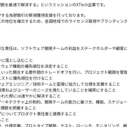
題を最速で解決する」というミッションのXTech企業です。
する為替取引の新規獲得支援を行っております。

二の地位を確立するため、各国地域でのライセンス取得やブランディン
要な責任は、ソフトウェア開発チームの利益をステークホルダーや顧客
に落とし込むこと

ウェア機能の優先順位を決定すること

いった競合する要件間のトレードオフを行い、プロジェクト範囲を管理
ストに優先順位を付けること

ェアエンジニア／技術チームと密接に協力して仕様を定義すること

標およびユーザーのニーズを満たしていることを確実にすること

れた際には速やかに解決すること

ーキテクチャ上の制約、開発チームの能力に基づき、機能、スケジュー
課題を把握すること

についてプロダクト責任者と連携すること

こと

け、仕様定義、プロトタイプ開発、テスト、ローンチ、モニタリング、