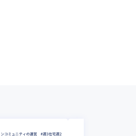
株式会社BLITZ Market
ンコミュニティの運営 #週3在宅週2
【広告運用／マーケテ