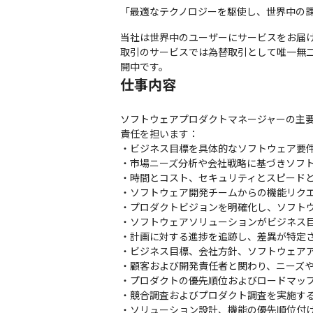
「最適なテクノロジーを駆使し、世界中の課
当社は世界中のユーザーにサービスをお届け
取引のサービスでは為替取引として唯一無
開中です。
仕事内容
ソフトウェアプロダクトマネージャーの主
責任を担います：

・ビジネス目標を具体的なソフトウェア要件
・市場ニーズ分析や会社戦略に基づきソフト
・時間とコスト、セキュリティとスピードと
・ソフトウェア開発チームからの機能リクエ
・プロダクトビジョンを明確化し、ソフトウ
・ソフトウェアソリューションがビジネス目
・計画に対する進捗を追跡し、差異が特定さ
・ビジネス目標、会社方針、ソフトウェアア
・顧客および開発責任者と関わり、ニーズや
・プロダクトの優先順位およびロードマップ
・競合調査およびプロダクト調査を実施する
・ソリューション設計、機能の優先順位付