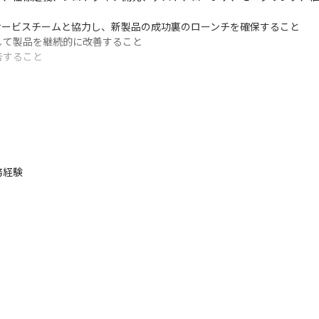
ービスチームと協力し、新製品の成功裏のローンチを確保すること

て製品を継続的に改善すること

告すること
ションの場にも同席いただき、クライアントからのニーズを正確に把握
えてフォローし合える環境です。
めに様々な事に思考し取り組んでいただきます。
経験
