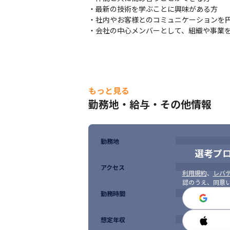
公共事業における運用監視環境の構築およ
・最新の技術を学ぶことに興味がある方

テム、ファイルサーバー構築および運用/保守
・社内やお客様とのコミュニケーションを円
例：Hyper-Vによる仮想化、監視シス
・会社の中心メンバーとして、組織や事業
構築、ファイルサーバー構築
・大手通信事業者

個人・法人向け通信パケット/端末決済をもと
例：Cisco社製Application Centric
社アプライアンス/HCI導入による最適化
もっと見る
勤務地・給与・その他情報
勤務地
選考プ
アクセス
利用規約
、
レバテ
認のうえ、同意
勤務時間
想定年収