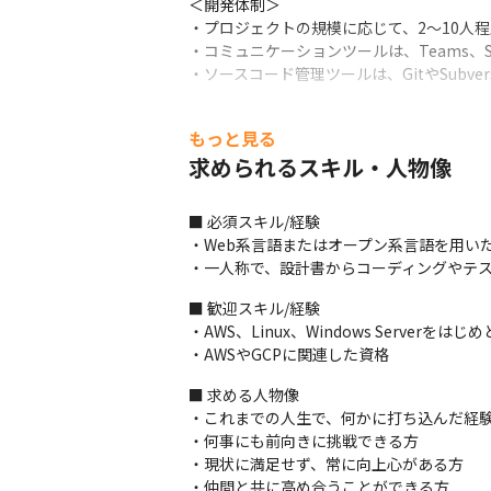
＜開発体制＞

・プロジェクトの規模に応じて、2～10人
・コミュニケーションツールは、Teams、Slac
・ソースコード管理ツールは、GitやSubve
■ この仕事の魅力

もっと見る
＜充実したフォロー体制＞

・OJT制度

求められるスキル・人物像
チームで参画しているプロジェクトに従事
レクチャーを実施しています。また全社員で
■ 必須スキル/経験

・1on1の実施

・Web系言語またはオープン系言語を用いた
状況に応じた適任者との1on1を設けてお
・一人称で、設計書からコーディングやテ
来展望などについて相談したい際は、代表との
・朝会、夕会などで、毎日コミュニケーシ
■ 歓迎スキル/経験

・AWS、Linux、Windows Serve
＜案件の決め方に関して＞

・AWSやGCPに関連した資格
・営業でやり取りが発生している案件の中で
・日々の1on1の中でチャレンジしたい内
■ 求める人物像

・新規事業に関わりたい場合、同時に参画
・これまでの人生で、何かに打ち込んだ経験
・何事にも前向きに挑戦できる方

■導入事例

・現状に満足せず、常に向上心がある方

・公共事業

・仲間と共に高め合うことができる方
