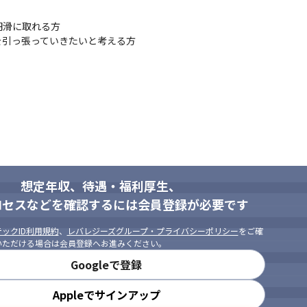
び、サーバー/ネットワーク機器の状態監視、性能管理を実施。また、内
を担当。

滑に取れる方

テムの構築、ログ監視システムの構築、性能監視システムの構築、メールサ
を引っ張っていきたいと考える方
に請求情報を発行する、24時間365日稼働に必要不可欠なシステムの構
 InfrastructureによるNWの仮想化、VMware製品によるIAサーバーの仮想化、
想定年収、待遇・福利厚生、
ロセスなどを確認するには会員登録が必要です
ックID利用規約
、
レバレジーズグループ・プライバシーポリシー
をご確
いただける場合は会員登録へお進みください。
Googleで登録
Appleでサインアップ