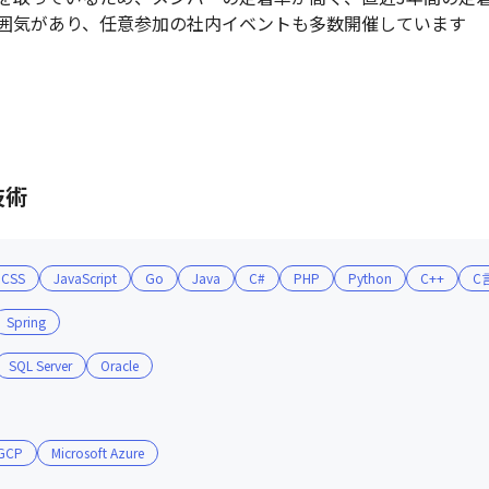
囲気があり、任意参加の社内イベントも多数開催しています
技術
CSS
JavaScript
Go
Java
C#
PHP
Python
C++
C
Spring
SQL Server
Oracle
GCP
Microsoft Azure