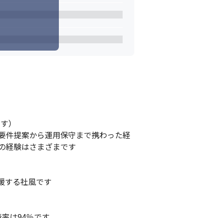
す）

の要件提案から運用保守まで携わった経
の経験はさまざまです

する社風です

は94％です
