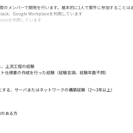
程度のメンバーで開発を行います。基本的に1人で案件に参加することはあ
k、Google Workplaceを利用しています

rsionを利用しています
し、より高度なスキルを身に付けていきます。わからない点があれば、
共有している掲示板があり、質問すると社内の有識者が回答してくれる
、上流工程の経験

り、技術面に関しての相談やレクチャーを受けることが可能です。また、
スト仕様書の作成を行った経験（経験言語、経験年数不問）
1on1も行っています。

ョンを取っています
rをはじめとする、サーバまたはネットワークの構築経験（2～3年以上）

、興味があるプロジェクトに順次参画します（向き不向き、スキル面を
容を聞き、希望とスキルを考慮して案件を決定します（会社が一方的に案
することも可能です
のある方
