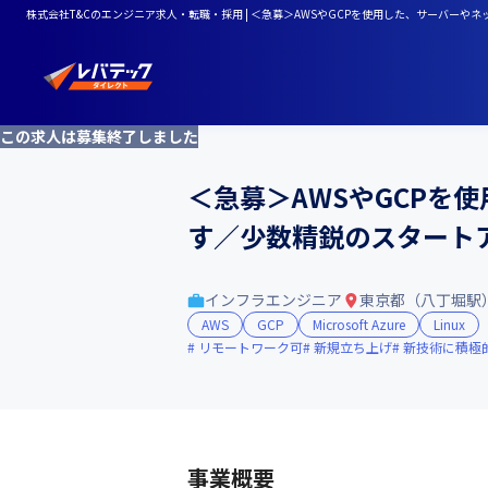
株式会社T&Cのエンジニア求人・転職・採用 | ＜急募＞AWSやGCPを使用した、サーバ
この求人は募集終了しました
＜急募＞AWSやGCPを
す／少数精鋭のスタート
インフラエンジニア
東京都（八丁堀駅
AWS
GCP
Microsoft Azure
Linux
リモートワーク可
新規立ち上げ
新技術に積極
事業概要