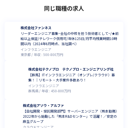
同じ職種の求人
株式会社ファンネス
リーダーエンジニア募集~会社の中核を担う技術者として~/★前
給以上保証/テレワーク併用可/年休125日/月平均残業時間10時
間以内（2024年6月時点、当社調べ）
インフラエンジニア
東京都
年収 :
500
-
800
万円
株式会社テクノプロ テクノプロ・エンジニアリング社
【群馬】ITインフラエンジニア（オンプレ/クラウド）募
集！｜リモート・大手案件多数あり！
インフラエンジニア
群馬県
年収 :
450
-
800
万円
株式会社アソウ・アルファ
【自社開発・受託開発部門】サーバーエンジニア（熊本勤務）
2022年から始動した「熊本R&Dセンター」で活躍！／安定の
麻生グループ
クラウドエンジニア