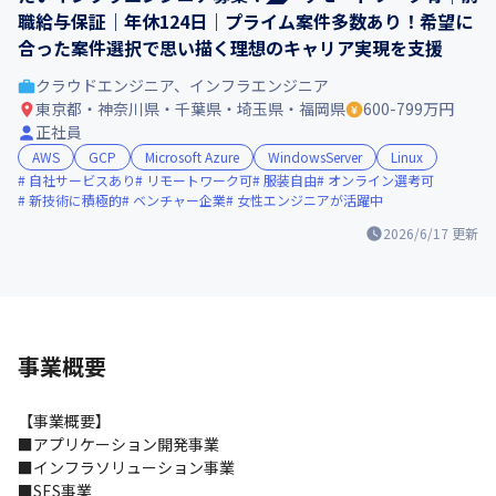
職給与保証｜年休124日｜プライム案件多数あり！希望に
合った案件選択で思い描く理想のキャリア実現を支援
クラウドエンジニア、インフラエンジニア
東京都・神奈川県・千葉県・埼玉県・福岡県
600-799万円
正社員
AWS
GCP
Microsoft Azure
WindowsServer
Linux
自社サービスあり
リモートワーク可
服装自由
オンライン選考可
新技術に積極的
ベンチャー企業
女性エンジニアが活躍中
2026/6/17
更新
事業概要
【事業概要】

■アプリケーション開発事業

■インフラソリューション事業

■SES事業
