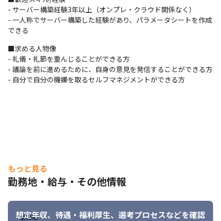
もちろん、仮に待機期間が発生しても、給与は満額支給です。
- サーバー構築経験3年以上（オンプレ・クラウド関係なく）

- 一人称でサーバー構築した経験があり、パラメータシートを作成
■キャリアプラン例

できる
①SESエンジニアとして複数の現場に参画してスキルアップ

　※マルチ言語のスキルアップ、SE、PMO等の上流スキルのアッ
■求める人物像

プ等

- 礼儀・礼節を重んじることができる方

②後輩育成等マネージメント職に携わる

- 議論を前に進めるために、自身の意見を発信することができる方

　※大手SI出身の社外EMがチーム創りのマネジメントノウハウを
- 自分で自分の機嫌を取るセルフマネジメントができる方
伝授するので、

　　開発チームづくりのプロフェッショナルになることが可能で
す。

③受託開発チームでの開発スキルアップ

④自社サービスの企画、設計・製造に携わる
もっと見る
勤務地・給与・その他情報
想定年収、待遇・福利厚生、
選考プロセスなどを確認
勤務地