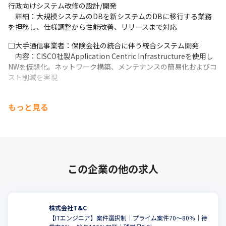
行政向けシステム改修の設計/開発

　詳細：大規模システムのDBを新システムのDBに移行する業務
を担務し、仕様調整から性能改善、リリースまで対応
□大手通信事業者：保険会社の統合に伴う統合システム開発

　内容：CISCO社製Application Centric Infrastructureを使用し
NWを仮想化。ネットワーク構築、メンテナンスの簡易化およびコ
スト削減を実現
■一緒に働くメンバー

もっと見る
20代から50代まで幅広い年代のメンバーで構成されています
（20/30代のメンバーで約7割を占めます※2025年1月時点）

- SIerにてエンジニアを10年以上経験したメンバー

- 行政や保険、物流で利用されているシステムの要件提案から運用
保守まで携わった経験があるメンバー

- PM/PL経験のあるメンバー

この企業の他の求人
- 新たにリーダーに挑戦するメンバー

- プログラミングスクールを卒業し開発実務未経験からスタートし
たメンバー

- 2023年入社の新卒社員メンバー

株式会社T&C
など、メンバーの経験はさまざまです。
【ITエンジニア】案件選択制｜プライム案件70～80％｜待