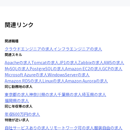
関連リンク
関連職種
クラウドエンジニア
の求人
インフラエンジニア
の求人
関連スキル
Apache
の求人
Tomcat
の求人
JP1
の求人
Zabbix
の求人
AWS
の求人
MySQL
の求人
PostgreSQL
の求人
Amazon EC2
の求人
GCP
の求人
Microsoft Azure
の求人
WindowsServer
の求人
Amazon RDS
の求人
Linux
の求人
Amazon Aurora
の求人
同じ勤務地の求人
東京都
の求人
神奈川県
の求人
千葉県
の求人
埼玉県
の求人
福岡県
の求人
同じ年収帯の求人
年収
600万円
の求人
特徴が近い求人
自社サービスあり
の求人
リモートワーク可
の求人
服装自由
の求人