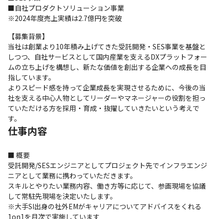
■自社プロダクトソリューション事業

※2024年度売上実績は2.7億円を突破
【募集背景】

当社は創業より10年積み上げてきた受託開発・SES事業を基盤と
しつつ、自社サービスとして国内産業を支えるDXプラットフォー
ムの立ち上げを構想し、新たな価値を創出する企業への成長を目
指しています。

よりスピード感を持って企業成長を実現させるために、今後の当
社を支える中心人物としてリーダーやマネージャーの役割を担っ
ていただける方を採用・育成・抜擢していきたいという考えで
す。
仕事内容
■ 概要

受託開発/SESエンジニアとしてプロジェクト先でインフラエンジ
ニアとして業務に携わっていただきます。

スキルとやりたい業務内容、働き方等に応じて、参画現場を協議
して常駐先現場を決定いたします。

※大手SI出身の社外EMがキャリアについてアドバイスをくれる
1on1を月次で実施しています