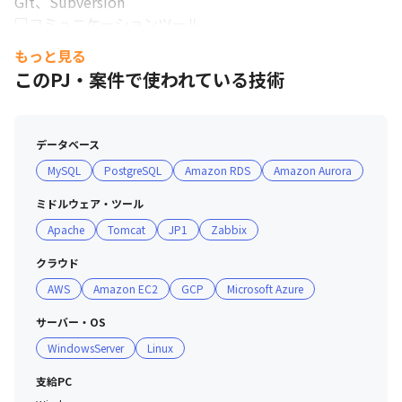
Git、Subversion

□コミュニケーションツール

Slack、Teams、Google Workspace

もっと見る
□その他

このPJ・案件で使われている技術
VisualStudio、Eclipse

■開発体制

データベース
プロジェクトの規模に応じて、2～10人程度のメンバーで
MySQL
PostgreSQL
Amazon RDS
Amazon Aurora
開発を行います。

基本的に1人で案件に参加することはありません。
ミドルウェア・ツール
Apache
Tomcat
JP1
Zabbix
クラウド
AWS
Amazon EC2
GCP
Microsoft Azure
サーバー・OS
WindowsServer
Linux
支給PC