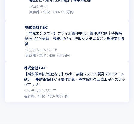
機率0％・給与100％保証｜残業月9.9h
プログラマ
東京都
年収 :
400
-
700
万円
株式会社T&C
【開発エンジニア】プライム案件中心｜案件選択制｜待機時
給与100％支給｜残業月9.9h｜行政システムなど大規模案件多
数
システムエンジニア
東京都
年収 :
400
-
700
万円
株式会社T&C
【博多駅直結/転勤なし】Web・業務システム開発SE/UIターン
歓迎 ◆詳細設計から要件定義・基本設計の上流工程へステッ
プアップ！
システムエンジニア
福岡県
年収 :
400
-
700
万円