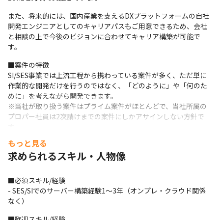
また、将来的には、国内産業を支えるDXプラットフォームの自社
開発エンジニアとしてのキャリアパスもご用意できるため、会社
と相談の上で今後のビジョンに合わせてキャリア構築が可能で
す。
■案件の特徴

SI/SES事業では上流工程から携わっている案件が多く、ただ単に
作業的な開発だけを行うのではなく、「どのように」や「何のた
めに」を考えながら開発できます。

※当社が取り扱う案件はプライム案件がほとんどで、当社所属の
プロパー社員は2次請けまでの案件にしかアサインしない方針で
す。

※案件のうち70~80%が1次請けで、3次請け以降は全体の5%以下
もっと見る
となっております。
求められるスキル・人物像
■配属

入社後は、スキルとやりたい業務内容、働き方等に応じて、参画
■必須スキル/経験

現場を協議して常駐先現場を決定いたします。

- SES/SIでのサーバー構築経験1〜3年（オンプレ・クラウド関係
希望が100%叶うとは言い切れませんが、エンジニアが納得感を持
なく）
てる常駐先を決定することを重視しています。

2025年度の案件待機率は0%です。

■歓迎スキル/経験
