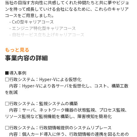
当社の目指す方向性に共感してくれた仲間たちと共に夢やビジョ
ンを持って成長していける会社になるために、これらのキャリア
コースをご用意しました。

　- CxO型キャリアコース

　- エンジニア特化型キャリアコース

　- 自社サービス立ち上げキャリアコース

　- 他職種兼任キャリアコース
もっと見る
事業内容の詳細
■導入事例

□行政システム：Hyper-Vによる仮想化

　内容：Hyper-Vにより各サーバを仮想化し、コスト、構築工数
を削減
□行政システム：監視システムの構築

　内容：サーバ、ネットワーク機器の状態監視、プロセス監視、
リソース監視など監視機能を構築し、障害検知を簡易化
□行政システム：行政間情報提供のシステムリプレース

　内容：個人カード導入に伴う、行政間情報の連携を図るための