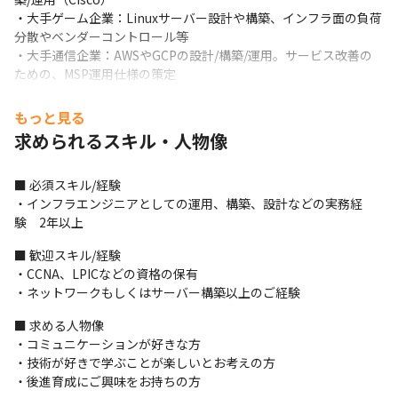
・大手ゲーム企業：Linuxサーバー設計や構築、インフラ面の負荷
分散やベンダーコントロール等

・大手通信企業：AWSやGCPの設計/構築/運用。サービス改善の
ための、MSP運用仕様の策定
■ 評価制度

もっと見る
・目標管理制度 による成果評価 と グレードごとの求められる期待
求められるスキル・人物像
に対する行動やプロセスを評価する行動評価 の２つの評価制度を
導入しております。

・求められるグレード 役割 によって重視する評価項目を変える こ
■ 必須スキル/経験

とによってグレードごとの適正なを評価の実現できるようにして
・インフラエンジニアとしての運用、構築、設計などの実務経
おります。

験　2年以上
・現場の評価だけでなく自分のキャリアに沿った目標を立てる制
■ 歓迎スキル/経験

度です

・CCNA、LPICなどの資格の保有

※詳細は面談・面接にてお伝えします
・ネットワークもしくはサーバー構築以上のご経験
■ この仕事の面白み、魅力

■ 求める人物像

・オンプレからパブリッククラウド、ネットワークまで幅広い領
・コミュニケーションが好きな方

域に強みを持っています

・技術が好きで学ぶことが楽しいとお考えの方

・AWSやDevOpsなど最新の技術分野に挑戦していくことも可能で
・後進育成にご興味をお持ちの方
す
