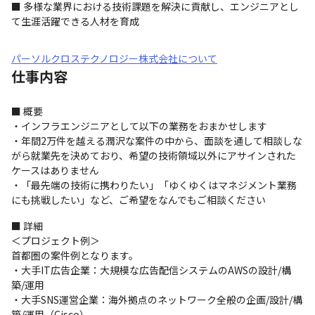
■ 多様な業界における技術課題を解決に貢献し、エンジニアとし
て生涯活躍できる人材を育成
パーソルクロステクノロジー株式会社について
仕事内容
■ 概要

・インフラエンジニアとして以下の業務をおまかせします

・年間2万件を越える潤沢な案件の中から、面談を通して相談しな
がら就業先を決めており、希望の技術領域以外にアサインされた
ケースはありません

・「最先端の技術に携わりたい」「ゆくゆくはマネジメント業務
にも挑戦したい」など、ご希望をなんでもご相談ください
■ 詳細

＜プロジェクト例＞

首都圏の案件例となります。

・大手IT広告企業：大規模な広告配信システムのAWSの設計/構
築/運用

・大手SNS運営企業：海外拠点のネットワーク全般の企画/設計/構
築/運用（Cisco）
