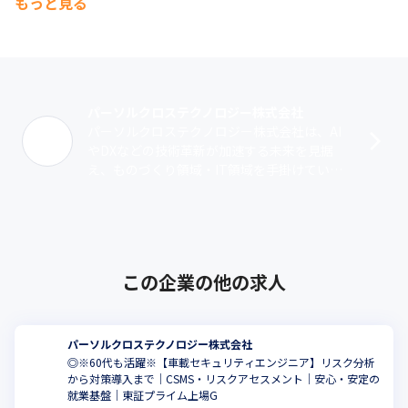
もっと見る
パーソルクロステクノロジー株式会社
パーソルクロステクノロジー株式会社は、AI
やDXなどの技術革新が加速する未来を見据
え、ものづくり領域・IT領域を手掛けていた
パーソルプロフェッショナルアウトソーシン
グ、パーソルR&D、パーソル･･･
この企業の他の求人
パーソルクロステクノロジー株式会社
◎※60代も活躍※【車載セキュリティエンジニア】リスク分析
から対策導入まで｜CSMS・リスクアセスメント｜安心・安定の
就業基盤｜東証プライム上場G