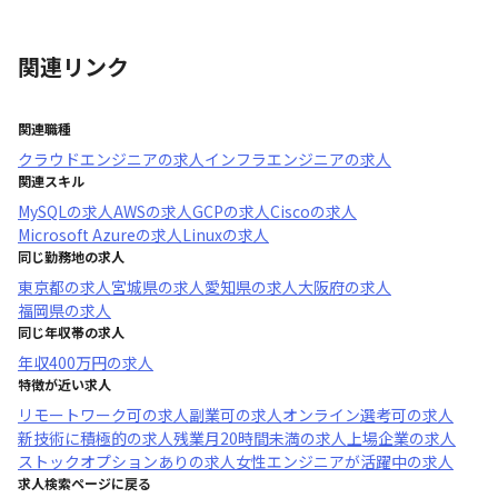
関連リンク
関連職種
クラウドエンジニア
の求人
インフラエンジニア
の求人
関連スキル
MySQL
の求人
AWS
の求人
GCP
の求人
Cisco
の求人
Microsoft Azure
の求人
Linux
の求人
同じ勤務地の求人
東京都
の求人
宮城県
の求人
愛知県
の求人
大阪府
の求人
福岡県
の求人
同じ年収帯の求人
年収
400万円
の求人
特徴が近い求人
リモートワーク可
の求人
副業可
の求人
オンライン選考可
の求人
新技術に積極的
の求人
残業月20時間未満
の求人
上場企業
の求人
ストックオプションあり
の求人
女性エンジニアが活躍中
の求人
求人検索ページに戻る