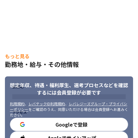
・要件定義/基本設計/構築/マネジメントに関わる上流工程のプロ
ジェクトから、スペシャリストとして技術に携わることができる
プロジェクトをご用意しています
もっと見る
勤務地・給与・その他情報
想定年収、待遇・福利厚生、
選考プロセスなどを確認
勤務地
するには会員登録が必要です
利用規約
、
レバテックID利用規約
、
レバレジーズグループ・プライバシ
ーポリシー
をご確認のうえ、同意いただける場合は会員登録へお進みく
アクセス
ださい。
Googleで登録
勤務時間