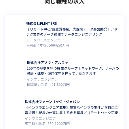
同じ職種の求人
株式会社FLINTERS
【リモート中心/裁量労働制】大規模データ基盤開発！アド
テク業界のデータ領域でデータエンジニアリング
データベースエンジニア
東京都
年収 :
500
-
650
万円
株式会社アソウ・アルファ
150年の歴史を持つ麻生グループ！ネットワーク、サーバの
設計・構築・運用保守を担っていただきます
インフラエンジニア
福岡県
年収 :
401
-
800
万円
株式会社ファーンリッジ・ジャパン
《インフラエンジニア募集》豊富なインフラ案件から自由に
選択可！現場の仕事に集中できる環境／リモートワーク可能
インフラエンジニア
東京都
年収 :
350
-
1200
万円