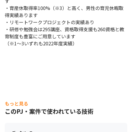
す 

・育産休取得率100%（※3）と高く、男性の育児休暇取
得実績あります

・リモートワークプロジェクトの実績あり

・研修や勉強会は295講座、資格取得支援も260資格と教
育制度も豊富にご用意しています

（※1～3いずれも2022年度実績）
パーソルクロステクノロジーのエンジニアによるトークセッショ
もっと見る
ンです。
このPJ・案件で使われている技術