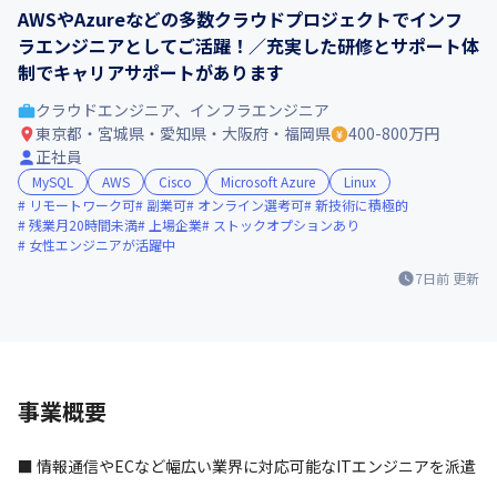
AWSやAzureなどの多数クラウドプロジェクトでインフ
ラエンジニアとしてご活躍！／充実した研修とサポート体
制でキャリアサポートがあります
クラウドエンジニア、インフラエンジニア
東京都・宮城県・愛知県・大阪府・福岡県
400-800万円
正社員
MySQL
AWS
Cisco
Microsoft Azure
Linux
リモートワーク可
副業可
オンライン選考可
新技術に積極的
残業月20時間未満
上場企業
ストックオプションあり
女性エンジニアが活躍中
7日前
更新
事業概要
■ 情報通信やECなど幅広い業界に対応可能なITエンジニアを派遣