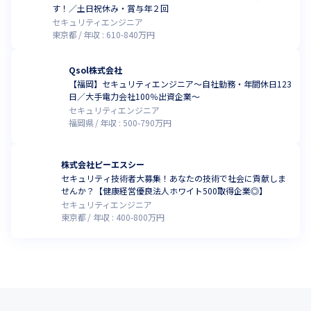
す！／土日祝休み・賞与年２回
セキュリティエンジニア
東京都
年収 :
610
-
840
万円
Qsol株式会社
【福岡】セキュリティエンジニア～自社勤務・年間休日123
日／大手電力会社100％出資企業～
セキュリティエンジニア
福岡県
年収 :
500
-
790
万円
株式会社ピーエスシー
セキュリティ技術者大募集！あなたの技術で社会に貢献しま
せんか？【健康経営優良法人ホワイト500取得企業◎】
セキュリティエンジニア
東京都
年収 :
400
-
800
万円