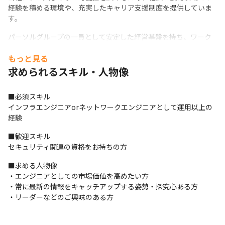
経験を積める環境や、充実したキャリア支援制度を提供していま
す。
パーソルグループの一員として安定した経営基盤を持ち、ワーク
ライフバランスを重視しつつも最新技術を積極的に取り入れてる
もっと見る
ことで、新しい技術に挑戦しやすい環境を整備しています。
求められるスキル・人物像
【パーソルクロステクノロジーで経験できる領域】

（1）SOC（Security Operation Center）

■必須スキル

セキュリティ攻撃を受けた際の対応や対策の立案
インフラエンジニアorネットワークエンジニアとして運用以上の
（2）セキュリティアプライアンス導入支援

経験
 不正アクセスや情報漏洩、サイバー攻撃などに対するセキュリテ
■歓迎スキル

ィ対策の対応
セキュリティ関連の資格をお持ちの方
（3）CSIRT（セキュリティ組織の構築・運用支援）

■求める人物像

セキュリティに関連する情報の収集及びセキュリティ対策の立案
・エンジニアとしての市場価値を高めたい方

～実施　
・常に最新の情報をキャッチアップする姿勢・探究心ある方

《具体的な案件例》

・リーダーなどのご興味のある方
■某FinTech系企業

情報セキュリティ規定、個人情報を含むセキュリティポリシーの