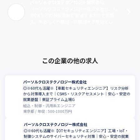
パーソルクロステクノロジー株式会社
パーソルクロステクノロジー株式会社は、AI
やDXなどの技術革新が加速する未来を見据
え、ものづくり領域・IT領域を手掛けていた
パーソルプロフェッショナルアウトソーシン
グ、パーソルR&D、パーソル･･･
この企業の他の求人
パーソルクロステクノロジー株式会社
◎※60代も活躍※【車載セキュリティエンジニア】リスク分析
から対策導入まで｜CSMS・リスクアセスメント｜安心・安定の
就業基盤｜東証プライム上場G
組込・制御・汎用系エンジニア
東京都
年収 :
500
-
1000
万円
パーソルクロステクノロジー株式会社
◎※60代も活躍※【OTセキュリティエンジニア】工場・IoT・
制御システムのサイバーセキュリティ対策｜安心・安定の就業