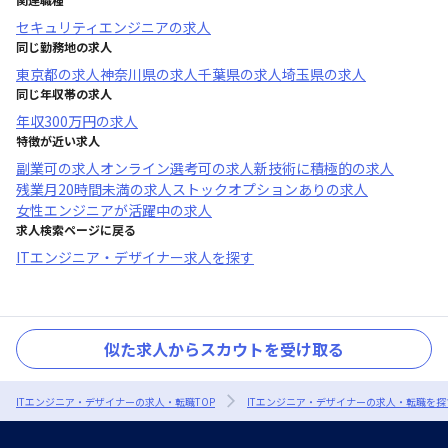
セキュリティエンジニア
の求人
同じ勤務地の求人
東京都
の求人
神奈川県
の求人
千葉県
の求人
埼玉県
の求人
同じ年収帯の求人
年収
300万円
の求人
特徴が近い求人
副業可
の求人
オンライン選考可
の求人
新技術に積極的
の求人
残業月20時間未満
の求人
ストックオプションあり
の求人
女性エンジニアが活躍中
の求人
求人検索ページに戻る
ITエンジニア・デザイナー求人を探す
似た求人からスカウトを受け取る
ITエンジニア・デザイナーの求人・転職TOP
ITエンジニア・デザイナーの求人・転職を探