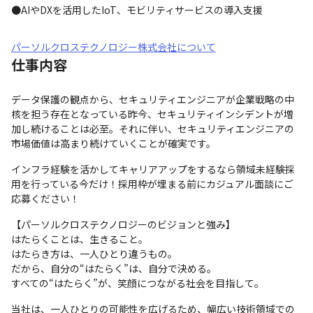
●AIやDXを活用したIoT、モビリティサービスの導入支援
パーソルクロステクノロジー株式会社について
仕事内容
データ保護の観点から、セキュリティエンジニアが企業戦略の中
核を担う存在となっている昨今、セキュリティインシデントが増
加し続けることは必至。それに伴い、セキュリティエンジニアの
市場価値は高まり続けていくことが確実です。
インフラ経験を活かしてキャリアアップをするなら領域未経験採
用を行っている今だけ！採用枠が埋まる前にカジュアル面談にご
応募ください！
【パーソルクロステクノロジーのビジョンと強み】

はたらくことは、生きること。

はたらき方は、一人ひとり違うもの。

だから、自分の“はたらく”は、自分で決める。

すべての“はたらく”が、笑顔につながる社会を目指して。
当社は、一人ひとりの可能性を広げるため、幅広い技術領域での