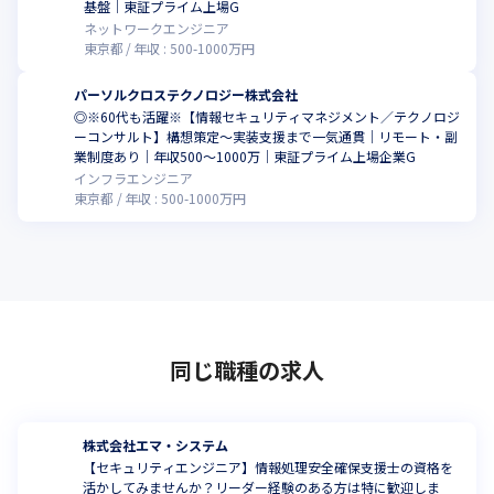
基盤｜東証プライム上場G
ネットワークエンジニア
東京都
年収 :
500
-
1000
万円
パーソルクロステクノロジー株式会社
◎※60代も活躍※【情報セキュリティマネジメント／テクノロジ
ーコンサルト】構想策定～実装支援まで一気通貫｜リモート・副
業制度あり｜年収500～1000万｜東証プライム上場企業G
インフラエンジニア
東京都
年収 :
500
-
1000
万円
同じ職種の求人
株式会社エマ・システム
【セキュリティエンジニア】情報処理安全確保支援士の資格を
活かしてみませんか？リーダー経験のある方は特に歓迎しま