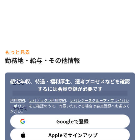
定期的な見直し・策定

■大手通信系企業

セキュリティ商材の提案やユーザーへの技術支援、導入時の設
計・構築

■大手SIer企業

日本最大級SOCサービスのファイアウォール/IPS構築の構築

■大手ゲーム企業

セキュリティ課題への対策やセキュリティ対策の開発・運用・サ
もっと見る
ポート
勤務地・給与・その他情報
想定年収、待遇・福利厚生、
選考プロセスなどを確認
勤務地
するには会員登録が必要です
利用規約
、
レバテックID利用規約
、
レバレジーズグループ・プライバシ
ーポリシー
をご確認のうえ、同意いただける場合は会員登録へお進みく
アクセス
ださい。
Googleで登録
Appleでサインアップ
勤務時間