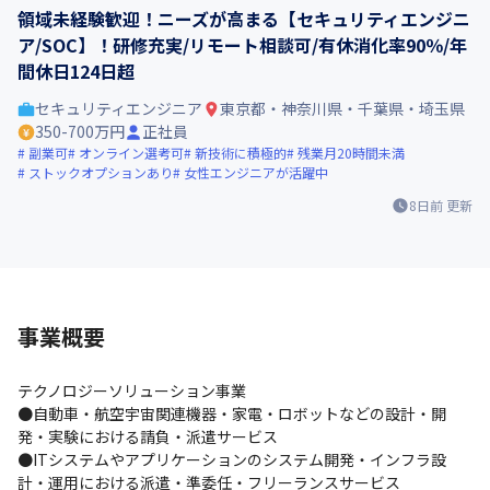
領域未経験歓迎！ニーズが高まる【セキュリティエンジニ
ア/SOC】！研修充実/リモート相談可/有休消化率90％/年
間休日124日超
セキュリティエンジニア
東京都・神奈川県・千葉県・埼玉県
350-700万円
正社員
副業可
オンライン選考可
新技術に積極的
残業月20時間未満
ストックオプションあり
女性エンジニアが活躍中
8日前
更新
事業概要
テクノロジーソリューション事業

●自動車・航空宇宙関連機器・家電・ロボットなどの設計・開
発・実験における請負・派遣サービス

●ITシステムやアプリケーションのシステム開発・インフラ設
計・運用における派遣・準委任・フリーランスサービス
