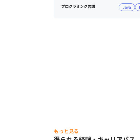
また、管理職になるマネジメントコー
プログラミング言語
Java
りが多様なキャリアを実現しております
【グループの魅力】

・ツール未経験で案件参画に不安をお
・案件に入るための勉強会を別案件の
パーソルクロステクノロジーのエンジニア
もっと見る
得られる経験・キャリアパス