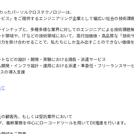
変わったパーソルクロステクノロジーは、

ービス」をご提供するエンジニアリング企業として幅広い社会の技術課
インナップと、多種多様な業界に対してのエンジニアによる技術課題解
ト領域や、ITなどの技術領域において、高付加価値・高品質な「技術サ
術力を掛け合わせることで、私たちにしか生み出すことのできない価値
トなどの設計・開発・実験における請負・派遣サービス

ム開発・インフラ設計・運用における派遣・準委任・フリーランスサービ
ビスの導入支援
いて
の顧客先、もしくは受託案件において

グ、基幹業務を中心にローコードツールを用いてDX推進を行います。
領域をご用意
