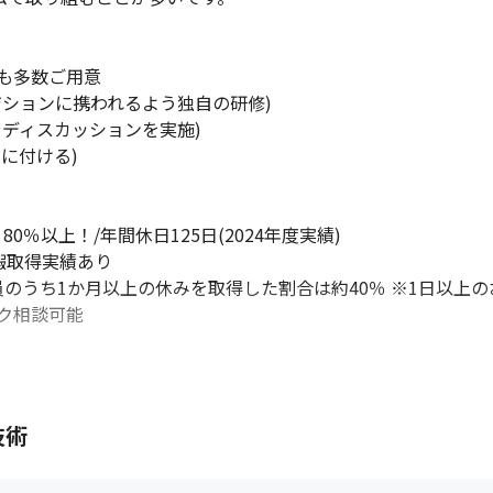
多数ご用意

ションに携われるよう独自の研修)

ディスカッションを実施)

付ける)

0％以上！/年間休日125日(2024年度実績)

暇取得実績あり

員のうち1か月以上の休みを取得した割合は約40％ ※1日以上の
相談可能

技術
50代まで幅広い年齢の方が活躍しています！

る1on1などコミュニケーションの場も多く、自由参加の懇親