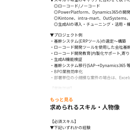
　◎ローコード/ノーコード

　◎PowerPlatform、Dynamics365の開
　◎Kintone、intra-mart、OutSys
　◎生成AIの導入・チューニング・活用・
▼プロジェクト例

・基幹システム(ERPツール)の選定～構築

・ローコード開発ツールを使用した会社基幹
・ローコード開発教育(内製化サポート,寄り添
・生成AI機能検証

・基幹システム移行(SAP→Dynamics365 等)
・BPO業務効率化

・部署単位の小規模な案件の場合は、Exce
【業務詳細】

▼要件定義

もっと見る
・ユーザーヒアリングを行い、導入検討中のロ
求められるスキル・人物像
・既存システム(会社独自で開発されたシス
・影響度に応じてローコードツールの比較
【必須スキル】

▼設計・開発

▼下記いずれかの経験

・標準機能を使用し、データ入力画面作成/