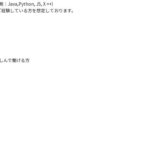
,Python, JS, X ++）

開発言語を使用しアドオン開発を行います。

経験している方を想定しております。

VB.NETやPythonを使用して0→1の開発を行っている

で開発
順は異なりますが、ツール毎のベストプラクティスに従い導入を行います
す。

しんで働ける方
経験のみのメンバーもおり、相互に知見を共有して成⻑していく雰囲気が
が、10名体制の大きいプロジェクトも！

困ったときには誰かを頼れる仕組みがあります。

ーシップを発揮しながらプロジェクトを牽引いただきます！