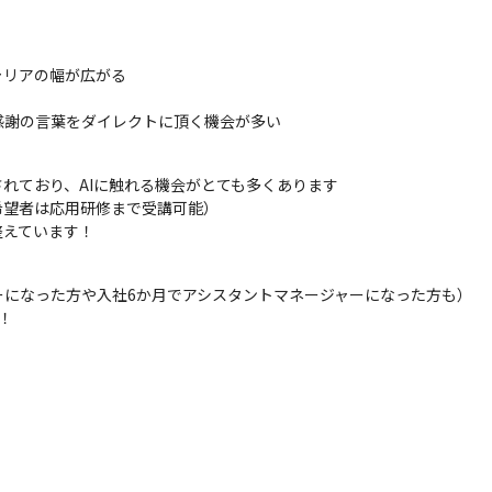
リアの幅が広がる

・お客様の近くで働くことができるため、感謝の言葉をダイレクトに頂く機会が多い					
れており、AIに触れる機会がとても多くあります

希望者は応用研修まで受講可能）

整えています！
になった方や入社6か月でアシスタントマネージャーになった方も）

！