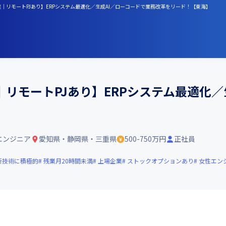
｜リモートPJあり】ERPシステム最適化／生成AI／ローコードで業務改革をリード！【東海】
リモートPJあり】ERPシステム最適化／
】
エンジニア
愛知県・静岡県・三重県
500-750万円
正社員
新技術に積極的
残業月20時間未満
上場企業
ストックオプションあり
女性エン