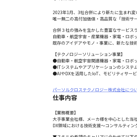
2023年1月、3社合併により新たに生まれ
唯一無二の高付加価値・高品質な「技術サ
合併３社の強みを生かした豊富なサービスラ
自動車・航空宇宙・産業機器・家電・ロボッ
既存のアイデアやモノ・事業に、新たな技
【テクノロジーソリューション事業】

●自動車・航空宇宙関連機器・家電・ロボッ
●ITシステムやアプリケーションのシステ
●AIやDXを活用したIoT、モビリティサー
パーソルクロステクノロジー株式会社につ
仕事内容
【業務概要】

大手事業会社様、メーカ様を中心とした当社
DX領域における技術支援〜コンサルティン
▼スキルや希望のキャリアに合わせて以下の