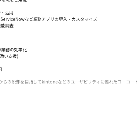
発・活用

tems、ServiceNowなど業務アプリの導入・カスタマイズ

機能調査
業務の効率化

い支援)



lからの脱却を目指してkintoneなどのユーザビリティに優れたローコ
ーコードツールの標準機能で実装できる部分とアドオン開発が必要な部分と
テム、または他社の類似システム)の機能をローコードツールに置き換え
検討を行い、お客様にとって最適なツールの選定を行います。
レポート出力機能追加/スケジュール実行登録/ユーザー毎の参照権限設定