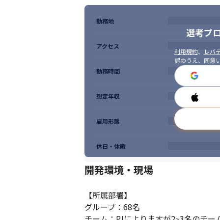
勤務地
選考プ
アクセス
利用規約
、
レバテ
認のうえ、同意
勤務時間
想定年収
雇用形態
休日・休暇
開発環境・現場
【所属部署】

グループ：68名

チーム：PJによりますが2~3名のチー