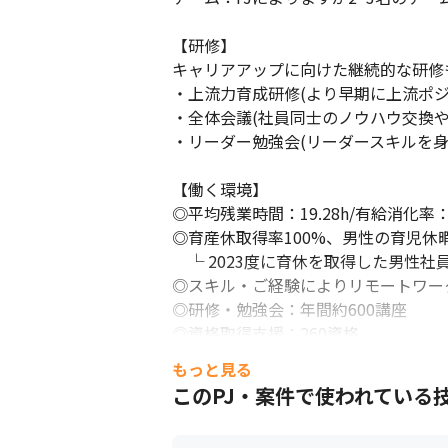
【研修】

キャリアアップに向けた継続的な研修も
・上流力育成研修(より早期に上流ポジ
・全体会議(社員同士のノウハウ交換や
・リーダー勉強会(リーダースキルを身に
【働く環境】

◎平均残業時間：19.28h/有給消化率：8
◎育産休取得率100%、男性の育児休
　└ 2023度に育休を取得した男性社
◎スキル・ご経験によりリモートワーク
◎研修・勉強会：年間約600講座

◎資格取得支援：260資格

もっと見る
【社風】

このPJ・案件で使われている
中途入社の社員も多く、年齢も20代～
エンジニア同士の勉強会やリーダーによ