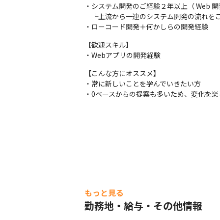
・システム開発のご経験２年以上（ Web 開発：Java
・標準機能で実装できない機能については、
　└上流から一連のシステム開発の流れをご
・フルスクラッチで開発した方がベターな案件は
・ローコード開発＋何かしらの開発経験
・ERPでの在庫管理システムをローコード
【歓迎スキル】

▼導入・運用

・Webアプリの開発経験
・環境(クラウド・オンプレ)により導入手
【こんな方にオススメ】

【組織の体制・雰囲気】

・常に新しいことを学んでいきたい方

様々なバックボーンを持ったメンバーがいま
・0ベースからの提案も多いため、変化を楽
システム開発経験者もいれば、RPAツール
案件規模感としては2〜3名のものが多いです
組織内でチャットサポートも行われており、
要件定義から担当する案件も多く、リーダ
もっと見る
勤務地・給与・その他情報