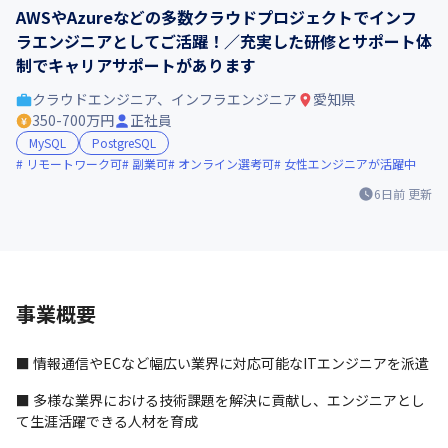
AWSやAzureなどの多数クラウドプロジェクトでインフ
ラエンジニアとしてご活躍！／充実した研修とサポート体
制でキャリアサポートがあります
クラウドエンジニア、インフラエンジニア
愛知県
350-700万円
正社員
MySQL
PostgreSQL
リモートワーク可
副業可
オンライン選考可
女性エンジニアが活躍中
6日前
更新
事業概要
■ 情報通信やECなど幅広い業界に対応可能なITエンジニアを派遣
■ 多様な業界における技術課題を解決に貢献し、エンジニアとし
て生涯活躍できる人材を育成