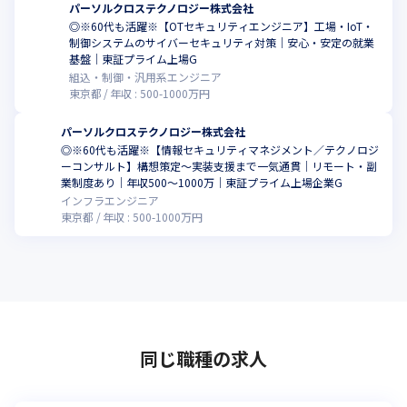
パーソルクロステクノロジー株式会社
◎※60代も活躍※【OTセキュリティエンジニア】工場・IoT・
制御システムのサイバーセキュリティ対策｜安心・安定の就業
基盤｜東証プライム上場G
組込・制御・汎用系エンジニア
東京都
年収 :
500
-
1000
万円
パーソルクロステクノロジー株式会社
◎※60代も活躍※【情報セキュリティマネジメント／テクノロジ
ーコンサルト】構想策定～実装支援まで一気通貫｜リモート・副
業制度あり｜年収500～1000万｜東証プライム上場企業G
インフラエンジニア
東京都
年収 :
500
-
1000
万円
同じ職種の求人