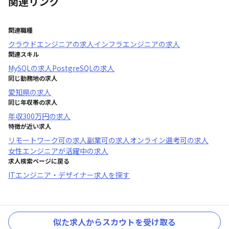
関連リンク
関連職種
クラウドエンジニア
の求人
インフラエンジニア
の求人
関連スキル
MySQL
の求人
PostgreSQL
の求人
同じ勤務地の求人
愛知県
の求人
同じ年収帯の求人
年収
300万円
の求人
特徴が近い求人
リモートワーク可
の求人
副業可
の求人
オンライン選考可
の求人
女性エンジニアが活躍中
の求人
求人検索ページに戻る
ITエンジニア・デザイナー求人を探す
似た求人からスカウトを受け取る