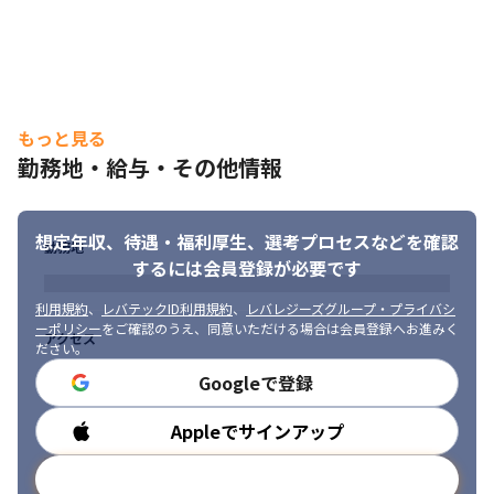
もっと見る
勤務地・給与・その他情報
想定年収、待遇・福利厚生、
選考プロセスなどを確認
勤務地
するには会員登録が必要です
利用規約
、
レバテックID利用規約
、
レバレジーズグループ・プライバシ
ーポリシー
をご確認のうえ、同意いただける場合は会員登録へお進みく
アクセス
ださい。
Googleで登録
Appleでサインアップ
勤務時間
メールアドレスで登録