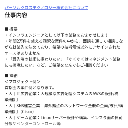
パーソルクロステクノロジー株式会社について
仕事内容
■ 概要

・インフラエンジニアとして以下の業務をおまかせします

・年間2万件を越える潤沢な案件の中から、面談を通して相談しな
がら就業先を決めており、希望の技術領域以外にアサインされた
ケースはありません

・「最先端の技術に携わりたい」「ゆくゆくはマネジメント業務
にも挑戦したい」など、ご希望をなんでもご相談ください
■ 詳細

＜プロジェクト例＞

首都圏の案件例となります。

・大手IT広告企業：大規模な広告配信システムのAWSの設計/構
築/運用

・大手SNS運営企業：海外拠点のネットワーク全般の企画/設計/構
築/運用（Cisco）

・大手ゲーム企業：Linuxサーバー設計や構築、インフラ面の負荷
分散やベンダーコントロール等
