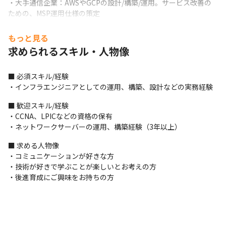
・大手通信企業：AWSやGCPの設計/構築/運用。サービス改善の
ための、MSP運用仕様の策定
＜評価制度について＞

もっと見る
・MBOという目標管理制度を導入しています

求められるスキル・人物像
・現場の評価だけでなく自分のキャリアに沿った目標を立てる制
度です

※詳細は面談・面接にてお伝えします。
■ 必須スキル/経験

・インフラエンジニアとしての運用、構築、設計などの実務経験
■ この仕事の面白み、魅力

・オンプレからパブリッククラウド、ネットワークまで幅広い領
■ 歓迎スキル/経験

域に強みを持っています

・CCNA、LPICなどの資格の保有

・AWSやDevOpsなど最新の技術分野に挑戦していくことも可能で
・ネットワークサーバーの運用、構築経験（3年以上）
す

■ 求める人物像

・要件定義/基本設計/構築/マネジメントに関わる上流工程のプロ
・コミュニケーションが好きな方

ジェクトから、スペシャリストとして技術に携わることができる
・技術が好きで学ぶことが楽しいとお考えの方

プロジェクトをご用意しています
・後進育成にご興味をお持ちの方