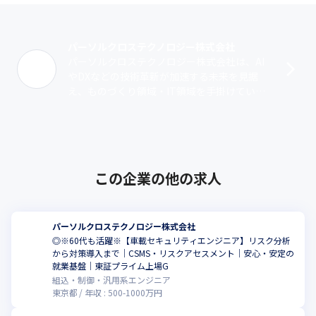
パーソルクロステクノロジー株式会社
パーソルクロステクノロジー株式会社は、AI
やDXなどの技術革新が加速する未来を見据
え、ものづくり領域・IT領域を手掛けていた
パーソルプロフェッショナルアウトソーシン
グ、パーソルR&D、パーソル･･･
この企業の他の求人
パーソルクロステクノロジー株式会社
◎※60代も活躍※【車載セキュリティエンジニア】リスク分析
から対策導入まで｜CSMS・リスクアセスメント｜安心・安定の
就業基盤｜東証プライム上場G
組込・制御・汎用系エンジニア
東京都
年収 :
500
-
1000
万円