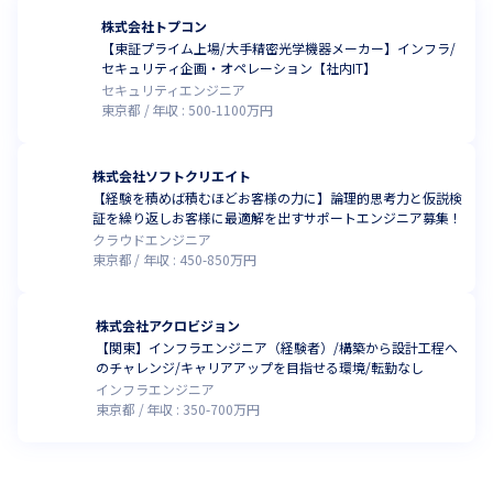
株式会社トプコン
【東証プライム上場/大手精密光学機器メーカー】インフラ/
セキュリティ企画・オペレーション【社内IT】
セキュリティエンジニア
東京都
年収 :
500
-
1100
万円
株式会社ソフトクリエイト
【経験を積めば積むほどお客様の力に】論理的思考力と仮説検
証を繰り返しお客様に最適解を出すサポートエンジニア募集！
クラウドエンジニア
東京都
年収 :
450
-
850
万円
株式会社アクロビジョン
【関東】インフラエンジニア（経験者）/構築から設計工程へ
のチャレンジ/キャリアアップを目指せる環境/転勤なし
インフラエンジニア
東京都
年収 :
350
-
700
万円