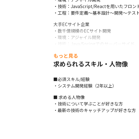
・技術：JavaScript/Reactを用いたフロ
・工程：要件定義～基本設計～開発～テス
大手ECサイト企業

・数千億規模のECサイト開発

・環境：アジャイル開発

・技術：Java/Springでのサーバーサイド
・工程：基本設計～開発～テスト
もっと見る
ITサービス企業

求められるスキル・人物像
・医療業界向けのサービス開発

・環境：ウォーターフォール

■必須スキル/経験

・技術：PHP/独自フレームワークでのサーバー
・システム開発経験（2年以上）
・工程：詳細設計～開発～テスト
■ 求める人物像

大手SIer企業

・技術について学ぶことが好きな方

・営業支援系Webシステム開発

・最新の技術のキャッチアップが好きな方
・環境：DevOps/アジャイル(スクラム開発)

・技術：C#、Java、PHP、JavaScrip
・工程：要件定義～開発～テスト
■ この仕事の面白み、魅力
