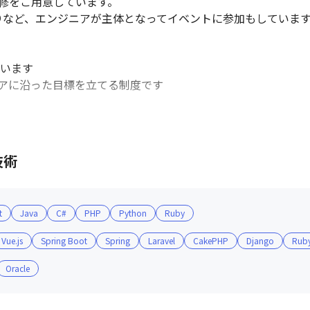
修をご用意しています。

戦したりなど、エンジニアが主体となってイベントに参加もしています
います

アに沿った目標を立てる制度です

90％/年間休日125日（2021年度実績）

技術
暇取得実績あり

談可能

得支援：260資格
t
Java
C#
PHP
Python
Ruby
Vue.js
Spring Boot
Spring
Laravel
CakePHP
Django
Ruby
Oracle