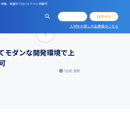
トに参画／希望のプロジェクトに参画可
会員登録
ログイン
人材をお探しの企業様はこちら
マッチ率
としてモダンな開発環境で上
可
7日前
更新