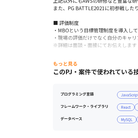
上記以外にもAWSの研修など豊富な研
また、PG BATTLE2021に初参
■ 評価制度

・MBOという目標管理制度を導入して
・現場の評価だけでなく自分のキャリ
※詳細は面談・面接にてお伝えします

■ 働く環境

もっと見る
・平均残業時間：19.28h/有給消化率：
このPJ・案件で使われている
・育産休取得率100%、男性の育児休
・スキルや経験によりリモートワーク相
・研修/勉強会：600講座以上 /資格取
プログラミング言語
JavaScrip
フレームワーク・ライブラリ
React
データベース
MySQL