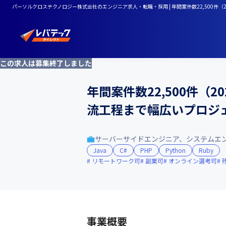
パーソルクロステクノロジー株式会社のエンジニア求人・転職・採用 | 年間案件数22,500
この求人は募集終了しました
年間案件数22,500件（
流工程まで幅広いプロジ
サーバーサイドエンジニア、システムエ
Java
C#
PHP
Python
Ruby
リモートワーク可
副業可
オンライン選考可
事業概要