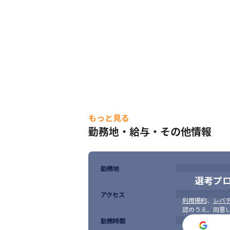
・Web開発に強みを持っており、Pythonや
・幅広いプロジェクトのラインナップを活か
・要件定義/基本設計/詳細設計/マネジメ
ています
もっと見る
勤務地・給与・その他情報
勤務地
選考プ
アクセス
利用規約
、
レバテ
認のうえ、同意
勤務時間