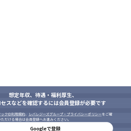
Reactなどモダンな環境も多数あります。

して最新の技術分野に挑戦していくことも可能です

ントに関わる上流工程のプロジェクトから、スペシャリストとして開発に
想定年収、待遇・福利厚生、
ロセスなどを確認するには会員登録が必要です
ックID利用規約
、
レバレジーズグループ・プライバシーポリシー
をご確
いただける場合は会員登録へお進みください。
Googleで登録