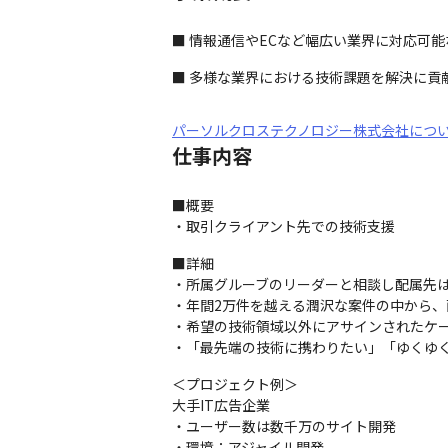
■ 情報通信やECなど幅広い業界に対応可能
■ 多様な業界における技術課題を解決に貢
パーソルクロステクノロジー株式会社につ
仕事内容
■概要

・取引クライアント先での技術支援
■詳細

・所属グルーブのリーダーと相談し配属先は
・年間2万件を越える潤沢な案件の中から、
・希望の技術領域以外にアサインされたケー
・「最先端の技術に携わりたい」「ゆくゆ
＜プロジェクト例＞

大手IT広告企業

・ユーザー数は数千万のサイト開発

・環境：アジャイル開発
