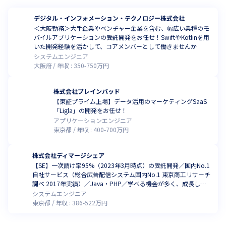
デジタル・インフォメーション・テクノロジー株式会社
＜大阪勤務＞大手企業やベンチャー企業を含む、幅広い業種のモ
バイルアプリケーションの受託開発をお任せ！SwiftやKotlinを用
いた開発経験を活かして、コアメンバーとして働きませんか
システムエンジニア
大阪府
年収 :
350
-
750
万円
株式会社ブレインパッド
【東証プライム上場】データ活用のマーケティングSaaS
「Ligla」の開発をお任せ！
アプリケーションエンジニア
東京都
年収 :
400
-
700
万円
株式会社ディマージシェア
【SE】一次請け率95%（2023年3月時点）の受託開発／国内No.1
自社サービス（総合広告配信システム国内No.1 東京商工リサーチ
調べ 2017年実績）／Java・PHP／学べる機会が多く、成長しや
すい環境
システムエンジニア
東京都
年収 :
386
-
522
万円