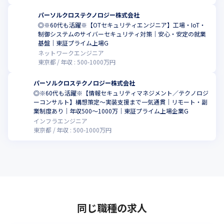
パーソルクロステクノロジー株式会社
◎※60代も活躍※【OTセキュリティエンジニア】工場・IoT・
制御システムのサイバーセキュリティ対策｜安心・安定の就業
基盤｜東証プライム上場G
ネットワークエンジニア
東京都
年収 :
500
-
1000
万円
パーソルクロステクノロジー株式会社
◎※60代も活躍※【情報セキュリティマネジメント／テクノロジ
ーコンサルト】構想策定～実装支援まで一気通貫｜リモート・副
業制度あり｜年収500～1000万｜東証プライム上場企業G
インフラエンジニア
東京都
年収 :
500
-
1000
万円
同じ職種の求人