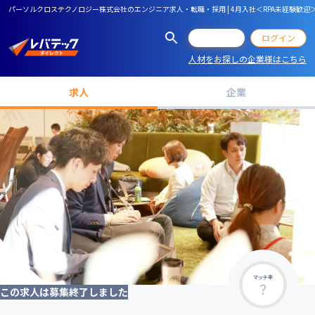
パーソルクロステクノロジー株式会社のエンジニア求人・転職・採用 | 4月入社＜RPA未経験歓
会員登録
ログイン
人材をお探しの企業様はこちら
求人
企業
マッチ率
この求人は募集終了しました