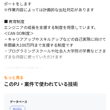
ポートをします

※作業内容によっては計画的な出社対応があります

■ 教育制度

エンジニアの成長を支援する制度を用意しています。

＜CAN DO制度＞

・キャリアアップやスキルアップなどの自己実現に向けて
年間最大100万円まで支援する制度です

・プログラミングスクールや社会人大学院の学費などさま
ざまな内容に使っていただけます

＜資格取得支援制度＞

・約260資格を対象とし、取得時にインセンティブを支給
もっと見る
します

このPJ・案件で使われている技術
＜組込みエンジニアの育成＞

・エンジニア不足解消のため、組込みエンジニアの育成カ
データベース
リキュラムを行っています

MySQL