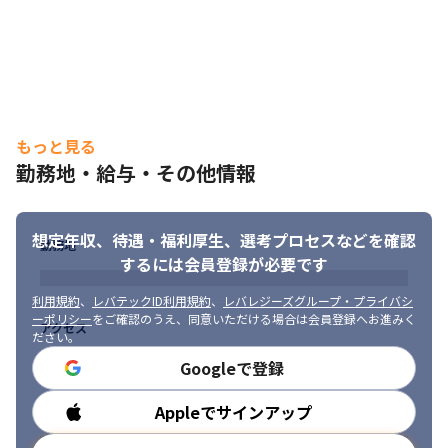
もっと見る
勤務地・給与・その他情報
想定年収、待遇・福利厚生、
選考プロセスなどを確認
勤務地
するには会員登録が必要です
利用規約
、
レバテックID利用規約
、
レバレジーズグループ・プライバシ
ーポリシー
をご確認のうえ、同意いただける場合は会員登録へお進みく
アクセス
ださい。
Googleで登録
Appleでサインアップ
勤務時間