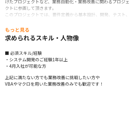
けたプロジェクトなど、業務自動化・業務改善に関わるプロジェ
クトに参画して頂きます。

このプロジェクトでは、要件定義から基本設計、開発、テスト、
リリース、運用・保守まで一連の業務を経験し、一人称でRPA開
発における一連のPJTの流れを理解できるようになります。

もっと見る
※3~6ヶ月ほど社内プロジェクトへ参画後は現場配属となります

求められるスキル・人物像
※入社後1か月の研修は下記の研修欄をご確認くださいませ
■ 研修

■ 必須スキル/経験

＜入社1ヶ月間の流れ＞

・システム開発のご経験1年以上

・オリエンテーション、入社者合同研修（ビジネス基礎・キャリ
・4月入社が可能な方
アデザイン研修など）

上記に満たない方でも業務改善に挑戦したい方や

・RPA基礎学習（UiPathのe-Leraning、ハンズオン研修）

VBAやマクロを用いた業務改善のみでも歓迎です！
・開発標準研修（コーディング規約、命名規則、フレームワーク
の使用方法など）

・総合演習（現場で活躍しているRPAエンジニアが作成した実践
的な演習問題）

・その他（要件ヒアリング研修、要件定義書やテスト仕様書等の
書き方）

※分からないことがあれば、現場で活躍しているRPAエンジニア
に質問をできる環境です

※3月入社もしくは4月入社を想定しています