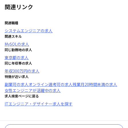
関連リンク
関連職種
システムエンジニア
の求人
関連スキル
MySQL
の求人
同じ勤務地の求人
東京都
の求人
同じ年収帯の求人
年収
300万円
の求人
特徴が近い求人
副業可
の求人
オンライン選考可
の求人
残業月20時間未満
の求人
女性エンジニアが活躍中
の求人
求人検索ページに戻る
ITエンジニア・デザイナー求人を探す