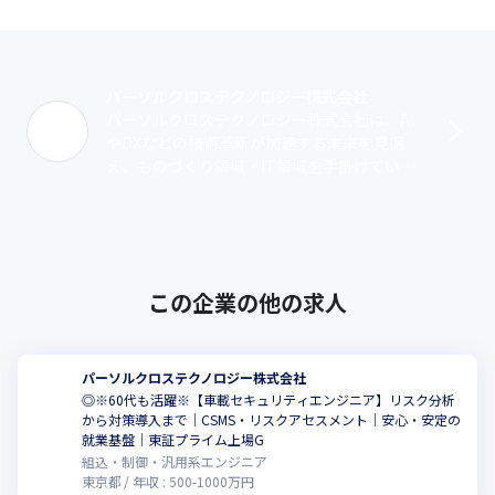
パーソルクロステクノロジー株式会社
パーソルクロステクノロジー株式会社は、AI
やDXなどの技術革新が加速する未来を見据
え、ものづくり領域・IT領域を手掛けていた
パーソルプロフェッショナルアウトソーシン
グ、パーソルR&D、パーソル･･･
この企業の他の求人
パーソルクロステクノロジー株式会社
◎※60代も活躍※【車載セキュリティエンジニア】リスク分析
から対策導入まで｜CSMS・リスクアセスメント｜安心・安定の
就業基盤｜東証プライム上場G
組込・制御・汎用系エンジニア
東京都
年収 :
500
-
1000
万円