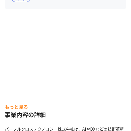
■ 社風

・平均残業時間19.28時間、有給消化率80％以上 、産休/
育休取得率100％（男性取得実績あり）とワークライフバ
ランスが実現しやすい環境です

・エンジニアが発信できる場を多く提供しています

＜取り組み例＞

・こどもLab.（子供向けプログラミング教室）

・EVカートPjt（EVカートレース参戦）

・交流会「Smile Day」（社員が自由に交流できる場）
もっと見る
事業内容の詳細
パーソルクロステクノロジー株式会社は、AIやDXなどの技術革新