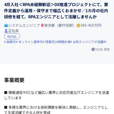
4月入社＜RPA未経験歓迎＞DX推進プロジェクトにて、要
件定義から運用・保守まで幅広くおまかせ／1カ月の社内
研修を経て、RPAエンジニアとして活躍しませんか
システムエンジニア
東京都（都庁前駅）
340-450万円
正社員
MySQL
副業可
オンライン選考可
残業月20時間未満
女性エンジニアが活躍中
9日前
更新
事業概要
■ 情報通信やECなど幅広い業界に対応可能なITエンジニアを派遣
しています
■ 多様な業界における技術課題を解決に貢献し、エンジニアとし
て生涯活躍できる人材を育成