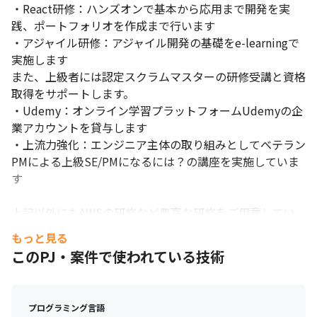
・React研修：ハンズオンで基本から応用まで開発を実
践、ポートフォリオを作成まで行います

・アジャイル研修：アジャイル開発の基礎をe-learningで
実施します

また、上級者には認定スクラムマスターの研修受講と資格
取得をサポートします。

・Udemy：オンライン学習プラットフォームUdemyの企
業アカウントを貸与します

・上流力強化：エンジニア主体の取り組みとしてベテラン
PMによる上級SE/PMになるには？の講座を実施していま
す

上記以外にもAWSの研修など豊富な研修をご用意してい
ます。

もっと見る
また、PG BATTLE2021に初参戦したりなど、エンジニア
このPJ・案件で使われている技術
が主体となってイベントに参加もしています。

■ 評価制度

プログラミング言語
・MBOという目標管理制度を導入しています
