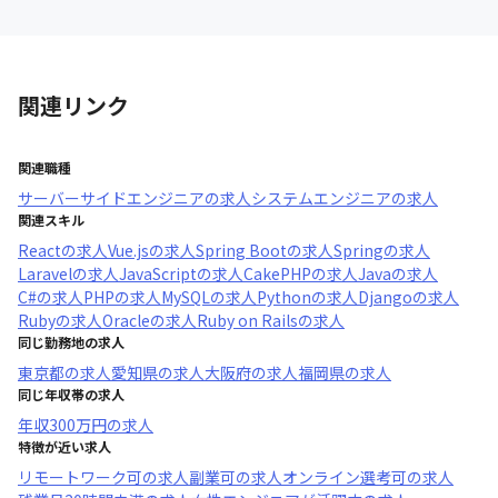
関連リンク
関連職種
サーバーサイドエンジニア
の求人
システムエンジニア
の求人
関連スキル
React
の求人
Vue.js
の求人
Spring Boot
の求人
Spring
の求人
Laravel
の求人
JavaScript
の求人
CakePHP
の求人
Java
の求人
C#
の求人
PHP
の求人
MySQL
の求人
Python
の求人
Django
の求人
Ruby
の求人
Oracle
の求人
Ruby on Rails
の求人
同じ勤務地の求人
東京都
の求人
愛知県
の求人
大阪府
の求人
福岡県
の求人
同じ年収帯の求人
年収
300万円
の求人
特徴が近い求人
リモートワーク可
の求人
副業可
の求人
オンライン選考可
の求人