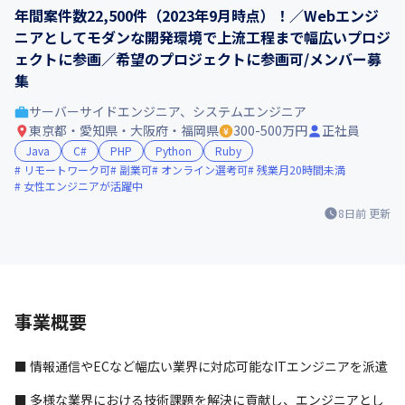
年間案件数22,500件（2023年9月時点）！／Webエンジ
ニアとしてモダンな開発環境で上流工程まで幅広いプロジ
ェクトに参画／希望のプロジェクトに参画可/メンバー募
集
サーバーサイドエンジニア、システムエンジニア
東京都・愛知県・大阪府・福岡県
300-500万円
正社員
Java
C#
PHP
Python
Ruby
リモートワーク可
副業可
オンライン選考可
残業月20時間未満
女性エンジニアが活躍中
8日前
更新
事業概要
■ 情報通信やECなど幅広い業界に対応可能なITエンジニアを派遣
■ 多様な業界における技術課題を解決に貢献し、エンジニアとし