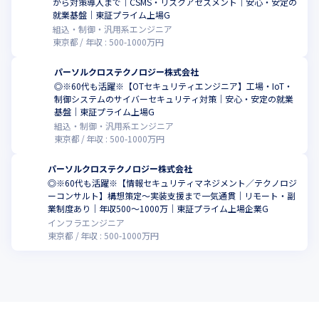
から対策導入まで｜CSMS・リスクアセスメント｜安心・安定の
就業基盤｜東証プライム上場G
組込・制御・汎用系エンジニア
東京都
年収 :
500
-
1000
万円
パーソルクロステクノロジー株式会社
◎※60代も活躍※【OTセキュリティエンジニア】工場・IoT・
制御システムのサイバーセキュリティ対策｜安心・安定の就業
基盤｜東証プライム上場G
組込・制御・汎用系エンジニア
東京都
年収 :
500
-
1000
万円
パーソルクロステクノロジー株式会社
◎※60代も活躍※【情報セキュリティマネジメント／テクノロジ
ーコンサルト】構想策定～実装支援まで一気通貫｜リモート・副
業制度あり｜年収500～1000万｜東証プライム上場企業G
インフラエンジニア
東京都
年収 :
500
-
1000
万円