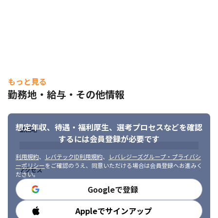
・工程：要件定義～開発～テスト
■ この仕事の面白み、魅力

・Web開発に強みを持っており、PythonやReactなどモダンな環
境も多数あります。

・幅広いプロジェクトのラインナップを活かして最新の技術分野
に挑戦していくことも可能です

・要件定義/基本設計/詳細設計/マネジメントに関わる上流工程の
もっと見る
プロジェクトから、スペシャリストとして開発に携わることがで
勤務地・給与・その他情報
きるプロジェクトをご用意しています
想定年収、待遇・福利厚生、
選考プロセスなどを確認
勤務地
するには会員登録が必要です
利用規約
、
レバテックID利用規約
、
レバレジーズグループ・プライバシ
ーポリシー
をご確認のうえ、同意いただける場合は会員登録へお進みく
アクセス
ださい。
Googleで登録
Appleでサインアップ
勤務時間