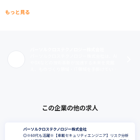
もっと見る
パーソルクロステクノロジー株式会社
パーソルクロステクノロジー株式会社は、AI
やDXなどの技術革新が加速する未来を見据
え、ものづくり領域・IT領域を手掛けていた
パーソルプロフェッショナルアウトソーシン
グ、パーソルR&D、パーソル･･･
この企業の他の求人
パーソルクロステクノロジー株式会社
◎※60代も活躍※【車載セキュリティエンジニア】リスク分析