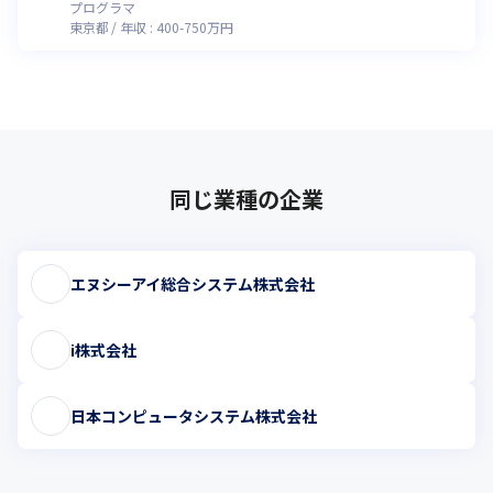
度／実働7.5Ｈ
プログラマ
東京都
年収 :
400
-
750
万円
同じ業種の企業
エヌシーアイ総合システム株式会社
i株式会社
日本コンピュータシステム株式会社