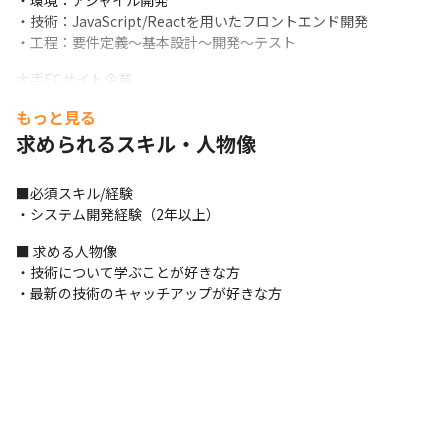
・環境：アジャイル開発

・技術：JavaScript/Reactを用いたフロントエンド開発

・工程：要件定義～基本設計～開発～テスト
大手ECサイト企業

・数千億規模のECサイト開発

もっと見る
・環境：アジャイル開発

求められるスキル・人物像
・技術：Java/Springでのサーバーサイド、PHPを用いたフロント
エンド

・工程：基本設計～開発～テスト
■必須スキル/経験

・システム開発経験（2年以上）
ITサービス企業

・医療業界向けのサービス開発

■ 求める人物像

・環境：ウォーターフォール

・技術について学ぶことが好きな方

・技術：PHP/独自フレームワークでのサーバーサイト、
・最新の技術のキャッチアップが好きな方
JavaScriptを用いたフロントエンド

・工程：詳細設計～開発～テスト
大手SIer企業

・営業支援系Webシステム開発

・環境：DevOps/アジャイル(スクラム開発)

・技術：C#、Java、PHP、JavaScriptなどサーバーからフロント
エンド
