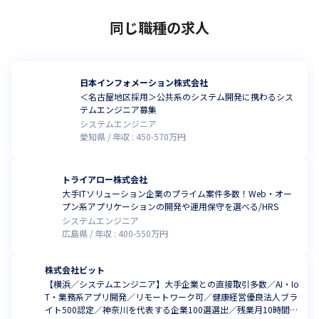
同じ職種の求人
日本インフォメーション株式会社
＜名古屋地区採用＞公共系のシステム開発に携わるシス
テムエンジニア募集
システムエンジニア
愛知県
年収 :
450
-
570
万円
トライアロー株式会社
大手ITソリューション企業のプライム案件多数！Web・オー
プン系アプリケーションの開発や運用保守を選べる/HRS
システムエンジニア
広島県
年収 :
400
-
550
万円
株式会社ビット
【横浜／システムエンジニア】大手企業との直接取引多数／AI・Io
T・業務系アプリ開発／リモートワーク可／健康経営優良法人ブラ
イト500認定／神奈川を代表する企業100選選出／残業月10時間程