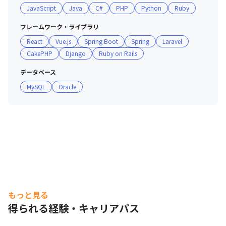
JavaScript
Java
C#
PHP
Python
Ruby
・現場の評価だけでなく自分のキャリアに沿った目標を立
てる制度です

フレームワーク・ライブラリ
※詳細は面談・面接にてお伝えします

React
Vue.js
Spring Boot
Spring
Laravel
CakePHP
Django
Ruby on Rails
■ 働く環境

・平均残業時間：19.28h/有給消化率：90％/年間休日125
データベース
日（2021年度実績）

MySQL
Oracle
・育産休取得率100%、男性の育児休暇取得実績あり

・スキルや経験によりリモートワーク相談可能

・研修/勉強会：600講座以上 /資格取得支援：260資格
もっと見る
得られる経験・キャリアパス
グループリーダーに開発組織の特徴を伺いました。