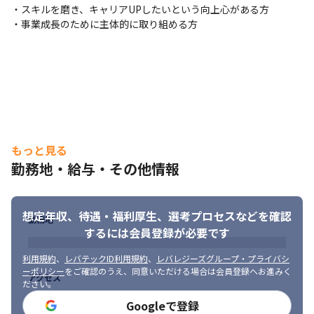
・スキルを磨き、キャリアUPしたいという向上心がある方

【就業環境】

・事業成長のために主体的に取り組める方
──────────────────

・自社拠点orお取引先での「請負」もしくはお取引先での「派
遣」と、就業形態は大きく2パターン

※いずれの形態においてもチーム制を採用しています。

・大手メーカーや官公庁の開発支援、大学／研究機関との共同研
究など、豊富なPJTラインナップ

・顧客数は約3,000社で、その多くが直接取引（2025年3月時点）

※長期アサイン前提で、高度技術習得や先端PJT参画が可能です。

──────────────────

もっと見る
【当社について】

勤務地・給与・その他情報
──────────────────

＃安定基盤で、キャリアUPもプライベートも両方実現！

売上1兆円超の東証プライム上場グループ基盤をもとに、多様な働
想定年収、待遇・福利厚生、
選考プロセスなどを確認
き方についても力を入れております。

勤務地
するには会員登録が必要です
年間休日124日・完全週休二日制（土日祝）・残業平均16h・有休
消化率80%など、柔軟かつワークライフバランスを整えた働き方
利用規約
、
レバテックID利用規約
、
レバレジーズグループ・プライバシ
が可能です。
ーポリシー
をご確認のうえ、同意いただける場合は会員登録へお進みく
アクセス
ださい。
＃目指したいエンジニア像を叶える環境・制度が充実！

年間5億円規模の教育制度、1400以上の研修講座をご用意してお
Googleで登録