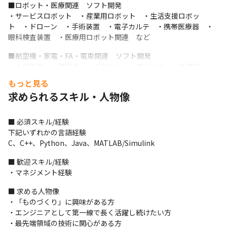
■ロボット・医療関連　ソフト開発

・サービスロボット　・産業用ロボット　・生活支援ロボッ
ト　・ドローン　・手術装置　・電子カルテ　・携帯医療器　・
眼科検査装置　・医療用ロボット関連　など
■航空機・家電・FA・電車関連　ソフト開発

・人工衛星　・飛翔体　・エアコン　・プリンタ　・AV機器　・
セキュリティ　・ネットワーク機器　・変圧器　・工場用機
もっと見る
器　・環境試験機支援　・自動認識機器　など

求められるスキル・人物像
──────────────────

【募集背景】

──────────────────

■ 必須スキル/経験

当社は、同業他社では珍しく、実験設備・開発センターを複数持
下記いずれかの言語経験

っており、構想・設計から実験・認証までを一括で請け負うこと
C、C++、Python、Java、MATLAB/Simulink
のできる、独自の会社です。

■ 歓迎スキル/経験

そんな環境と、完成車メーカーをバックグラウンドとしている技
・マネジメント経験
術力も含め、メーカー様を中心に官公庁・大学・研究機関など、
多数のお引き合いをいただいている状況です。

■ 求める人物像

エンジニアとしてキャリアを伸ばしたい方、PL/PMとしてリーダ
・「ものづくり」に興味がある方

ーシップを発揮したい方、技術を極めるスペシャリスト志向の方
・エンジニアとして第一線で長く活躍し続けたい方

を歓迎しています。

・最先端領域の技術に関心がある方

──────────────────
