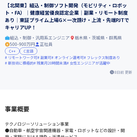
【北関東】組込・制御ソフト開発（モビリティ・ロボッ
ト・FA）｜健康経営優良認定企業｜副業・リモート制度
あり｜東証プライム上場G×一次請け・上流・先端PJTで
キャリアUP！
組込・制御・汎用系エンジニア
栃木県・茨城県・群馬県
500-900万円
正社員
C++
C言語
リモートワーク可
副業可
オンライン選考可
フレックス制度あり
新技術に積極的
残業月20時間未満
女性エンジニアが活躍中
8日前
更新
事業概要
テクノロジーソリューション事業

●自動車・航空宇宙関連機器・家電・ロボットなどの設計・開
発・実験における請負・派遣サービス
