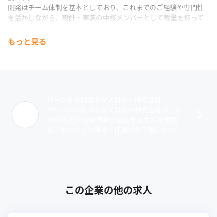
開発はチーム体制を基本としており、これまでのご経験や専門性
を活かしながら、設計・実装の中核メンバーとして裁量を持って
プロジェクトを推進いただけます。
もっと見る
パーソルクロステクノロジー株式会社
パーソルクロステクノロジー株式会社は、AI
やDXなどの技術革新が加速する未来を見据
え、ものづくり領域・IT領域を手掛けていた
パーソルプロフェッショナルアウトソーシン
グ、パーソルR&D、パーソル･･･
この企業の他の求人