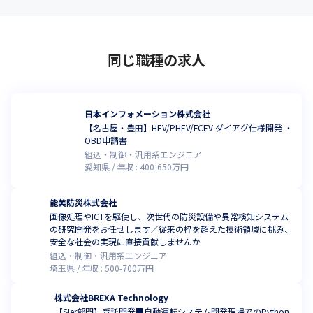
同じ職種の求人
日本インフォメーション株式会社
【名古屋・豊田】HEV/PHEV/FCEV ダイアグ仕様開発 ・
OBD申請書
組込・制御・汎用系エンジニア
愛知県
年収 :
400
-
650
万円
能美防災株式会社
画像処理やICTを駆使し、次世代の防災設備や異常検知システム
の研究開発をお任せします／従来の枠を超えた技術領域に挑み、
安全な社会の実現に直接貢献しませんか
組込・制御・汎用系エンジニア
埼玉県
年収 :
500
-
700
万円
株式会社BREXA Technology
【SIer部門】受託開発■自動運転システム開発現場でのPython