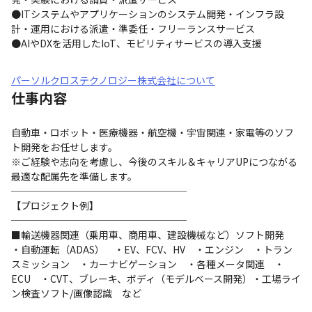
●ITシステムやアプリケーションのシステム開発・インフラ設
計・運用における派遣・準委任・フリーランスサービス

●AIやDXを活用したIoT、モビリティサービスの導入支援
パーソルクロステクノロジー株式会社について
仕事内容
自動車・ロボット・医療機器・航空機・宇宙関連・家電等のソフ
ト開発をお任せします。

※ご経験や志向を考慮し、今後のスキル＆キャリアUPにつながる
最適な配属先を準備します。

──────────────────

【プロジェクト例】

──────────────────

■輸送機器関連（乗用車、商用車、建設機械など）ソフト開発

・自動運転（ADAS）　・EV、FCV、HV　・エンジン　・トラン
スミッション　・カーナビゲーション　・各種メータ関連　・
ECU　・CVT、ブレーキ、ボディ（モデルベース開発）・工場ライ
ン検査ソフト/画像認識　など