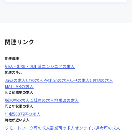
関連リンク
関連職種
組込・制御・汎用系エンジニア
の求人
関連スキル
Java
の求人
C#
の求人
Python
の求人
C++
の求人
C言語
の求人
MATLAB
の求人
同じ勤務地の求人
栃木県
の求人
茨城県
の求人
群馬県
の求人
同じ年収帯の求人
年収
500万円
の求人
特徴が近い求人
リモートワーク可
の求人
副業可
の求人
オンライン選考可
の求人