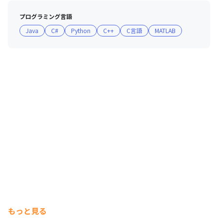
プログラミング言語
SkyDrive×パーソルクロステクノロジー
Java
C#
Python
C++
C言語
MATLAB
もっと見る