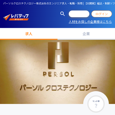
パーソルクロステクノロジー株式会社のエンジニア求人・転職・採用 | 【北関東】組込・制御ソ
会員登録
ログイン
人材をお探しの企業様はこちら
求人
企業
マッチ率