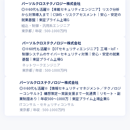
パーソルクロステクノロジー株式会社
◎※60代も活躍※【車載セキュリティエンジニア】リスク分析
から対策導入まで｜CSMS・リスクアセスメント｜安心・安定の
就業基盤｜東証プライム上場G
組込・制御・汎用系エンジニア
東京都
年収 :
500
-
1000
万円
パーソルクロステクノロジー株式会社
◎※60代も活躍※【OTセキュリティエンジニア】工場・IoT・
制御システムのサイバーセキュリティ対策｜安心・安定の就業
基盤｜東証プライム上場G
ネットワークエンジニア
東京都
年収 :
500
-
1000
万円
パーソルクロステクノロジー株式会社
◎※60代も活躍※【情報セキュリティマネジメント／テクノロジ
ーコンサルト】構想策定～実装支援まで一気通貫｜リモート・副
業制度あり｜年収500～1000万｜東証プライム上場企業G
ITコンサル・セキュリティコンサル
東京都
年収 :
500
-
1000
万円