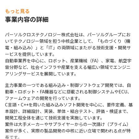
もっと見る
事業内容の詳細
パーソルクロステクノロジー株式会社は、パーソルグループにお
いてテクノロジー領域を担う中核企業として、「ものづくり（機
電・組み込み）」と「IT」の両領域にまたがる技術支援・開発サ
ービスを提供しています。

自動車業界を中心に、ロボット、産業機械（FA）、家電、航空宇
宙分野など、社会インフラや産業を支える幅広い領域でエンジニ
アリングサービスを展開しています。
主力事業の一つである組み込み・制御ソフトウェア開発では、自
動車・ロボット・FA機器などに搭載される制御システムやECU、
ファームウェアの開発を行っています。

C言語・C++を用いた組み込みソフト開発を中心に、要件定義、基
本設計、詳細設計、実装、単体・結合テスト、評価・検証まで、
開発工程全体を通じて技術支援を実施しています。

案件は大手メーカーやサプライヤーからの一次請け（プライム）
案件が多く、実際の製品開発の中核に近い立場で関われる点が特
長です。
