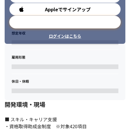
ります。

若手～中堅～ベテラン向けの講座や技術領域ごとの講座、マネジ
Appleでサインアップ
勤務時間
メントについての講座等、幅広い属性の社員に向けて対応可能で
す。

メールアドレスで登録
※資格取得助成金制度（420項目）、e-Learning（260講座）・
Udemy（1000講座）のオンライン学習など、多彩な学習講座で専
想定年収
ログインはこちら
門性を磨けます。
＃新規開発プロジェクトやハイレベルな先行開発へ参画可能！

当社は大手人材会社と完成車メーカー開発会社から生まれた会社
雇用形態
です。

取引顧客3000社と幅広い業界の案件に携わっており、研究開発が
可能なテクノセンターや自社実験施設など、高度な技術力を支え
る環境が整っています。
休日・休暇
（業務の変更範囲：会社の指定する業務）
開発環境・現場
■ スキル・キャリア支援

・資格取得助成金制度　※対象420項目
