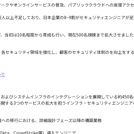
ワークやオンラインサービスの普及、パブリッククラウドへの直接アク
万人以上不足しており、日本企業の8~9割がセキュリティエンジニアが
、当初は10名程度から育成も行い、現在500名規模まで拡大させまし
、各セキュリティ領域を強化し、顧客のセキュリティ体制のを向上をす
いて
およびシステムインフラのインテグレーションを展開している約450名
開する3つのサービスの拡大を担うインフラ・セキュリティエンジニア
ド環境への移行における、詳細設計フェーズ以降の構築業務

kta、CrowdStrike等）導入エンジニア
