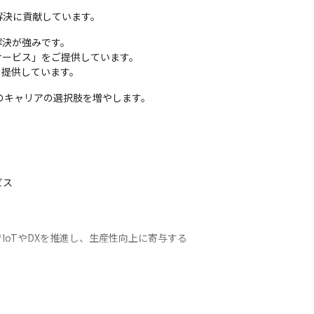
解決に貢献しています。
決が強みです。

ービス」をご提供しています。

を提供しています。
のキャリアの選択肢を増やします。

ス

oTやDXを推進し、生産性向上に寄与する
踏まえ、各種研修を実施しています。

、e-learning研修、リモート学習を