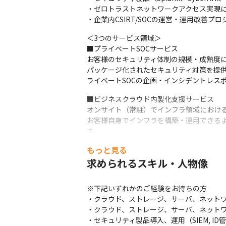
・ゼロトラストネットワークアクセス実現に
・企業内CSIRT/SOCの運営・運用改善
＜3つのサービス領域＞

■プライベートSOCサービス

お客様のセキュリティ体制の規模・成熟度に
パッケージ化されたセキュリティ対策を提供
ライベートSOCの企画・インシデントレス
■ビジネスクラウド内製化支援サービス

オンサイト（常駐）でインフラ領域における
お客様自身でインフラを構築・運用できるよ
す。
もっと見る
■セキュリティインテグレーション

セキュリティ製品導入のコンサル、設計、構
求められるスキル・人物像
メーカや国内一次代理店と技術提携してお
る専門家としての地位を確立しています。
※下記いずれかのご経験をお持ちの方

・クラウド、ストレージ、サーバ、ネットワ
※①当社のプロジェクトの中には、上記主要3
・クラウド、ストレージ、サーバ、ネットワ
※②セキュリティ本部全体での採用募集と
・セキュリティ製品導入、運用（SIEM, ID管理, 