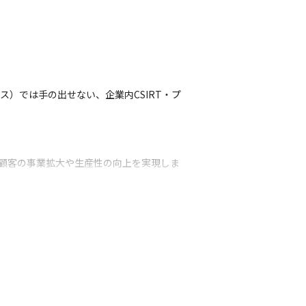


）では手の出せない、企業内CSIRT・プ
、顧客の事業拡大や生産性の向上を実現しま
え、セキュリティ製品を高い品質で構築でき
属を検討していきます。