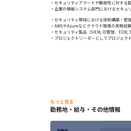
担当職種の変更の範囲：会社の定める職種
・セキュリティアラートや脆弱性に対する監
・企業の情報システム部門におけるセキュ
・セキュリティ領域における体制構築・管理の
・AWSやAzureなどクラウド環境の実務
・セキュリティ製品（SIEM, ID管理、EDR, 
・プロジェクトリーダーとしてプロジェク
もっと見る
勤務地・給与・その他情報
勤務地