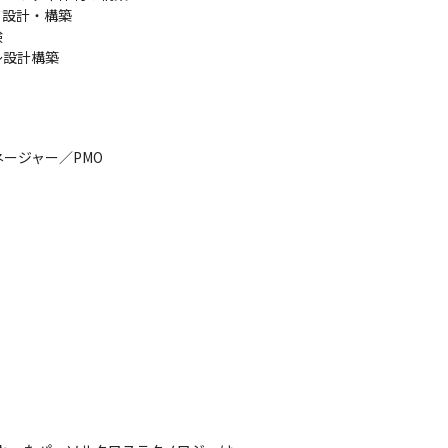
設計・構築



設計構築

ジャー／PMO
