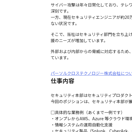
サイバー攻撃は年々日常化しており、テレ
深刻です。

一方、現在セキュリティエンジニアが約20
ない状況です。
そこで、当社はセキュリティ部門を立ち上げ
援のニーズが増加しています。
外部および内部からの脅威に対応するため
ています。
パーソルクロステクノロジー株式会社につ
仕事内容
セキュリティ本部はセキュリティプロダクト
今回のポジションは、セキュリティ本部が展
□具体的な業務例（あくまで一例です）

・オンプレからAWS、Azure 等クラウ
・情報システムの運用自動化支援

・セキュリティ製品（Splunk、CyberArk、O