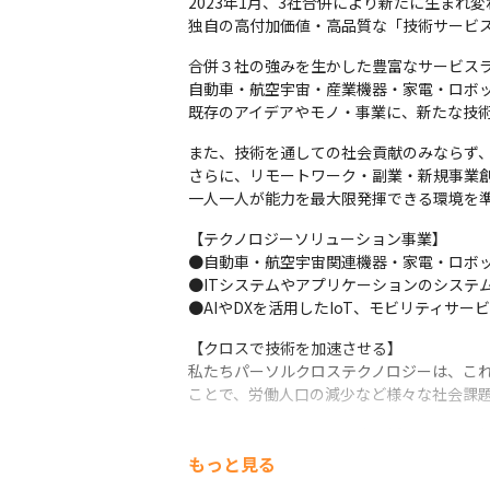
2023年1月、3社合併により新たに生まれ
独自の高付加価値・高品質な「技術サービ
合併３社の強みを生かした豊富なサービスラ
自動車・航空宇宙・産業機器・家電・ロボッ
既存のアイデアやモノ・事業に、新たな技
また、技術を通しての社会貢献のみならず、
さらに、リモートワーク・副業・新規事業創
一人一人が能力を最大限発揮できる環境を
【テクノロジーソリューション事業】

●自動車・航空宇宙関連機器・家電・ロボッ
●ITシステムやアプリケーションのシステ
●AIやDXを活用したIoT、モビリティサー
【クロスで技術を加速させる】

私たちパーソルクロステクノロジーは、これ
ことで、労働人口の減少など様々な社会課
また、エンジニアとして生涯活躍できる人材
研究開発・ものづくり・ITの領域において、
もっと見る
取り入れた研修など、さまざまな教育環境