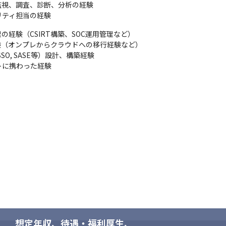
（出向を命じることがあり、その場合は出向先の定める職種）
視、調査、診断、分析の経験

リティ担当の経験
経験（CSIRT構築、SOC運用管理など）

経験（オンプレからクラウドへの移行経験など）

SSO, SASE等）設計、構築経験

トに携わった経験
想定年収、待遇・福利厚生、