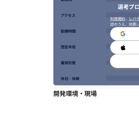
選考プ
アクセス
利用規約
、
レバテ
認のうえ、同意
勤務時間
想定年収
雇用形態
休日・休暇
開発環境・現場