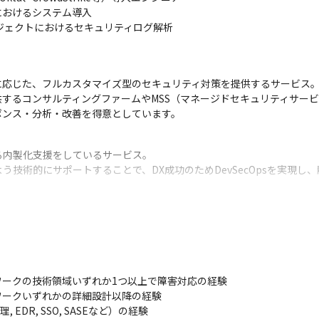
おけるシステム導入

プロジェクトにおけるセキュリティログ解析
応じた、フルカスタマイズ型のセキュリティ対策を提供するサービス。
するコンサルティングファームやMSS（マネージドセキュリティサービス
ポンス・分析・改善を得意としています。
内製化支援をしているサービス。

う技術的にサポートすることで、DX成功のためDevSecOpsを実現し
築ならびに導入後の利活用支援を担当しているサービス。

り、最先端のセキュリティ製品導入における国内トップエンジニアを揃
ークの技術領域いずれか1つ以上で障害対応の経験

サービス以外にSIerと協業するプロジェクトもございます。

ークいずれかの詳細設計以降の経験　

なります。これまでのご経験や、志向性を確認させていただきながら配
EDR, SSO, SASEなど）の経験
