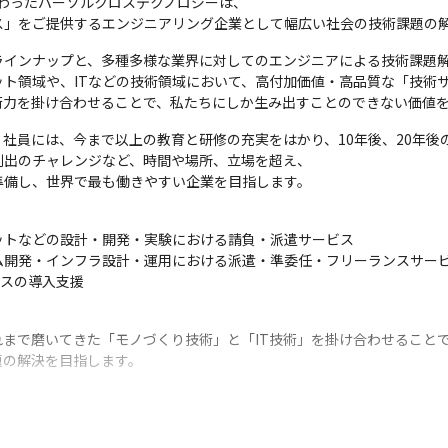
変わったパーソルクロステクノロジーは、

ス」をご提供するエンジニアリング企業として幅広い社会の技術課題の
インナップと、多種多様な業界に対してのエンジニアによる技術課題解
ト領域や、ITなどの技術領域において、高付加価値・高品質な「技術サ
術力を掛け合わせることで、私たちにしか生み出すことのできない価値
社員には、今まで以上の教育と研修の充実をはかり、10年後、20年後
出のチャレンジなど、時間や場所、立場を超え、

準備し、世界で最も働きやすい企業を目指します。
トなどの設計・開発・実験における請負・派遣サービス

ム開発・インフラ設計・運用における派遣・準委任・フリーランスサービ
ビスの導入支援
まで磨いてきた「モノづくり技術」と「IT技術」を掛け合わせることでI
題の解決を目指します。
を育てるべく、パーソルクロステクノロジーでは最新の技術トレンドを
すべてのエンジニアが最新・最高の技術を持って活躍できるよう、集合研修や
を用意しています。