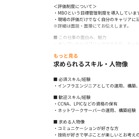
＜評価制度について＞

・MBOという目標管理制度を導入しています
・現場の評価だけでなく自分のキャリアに沿
※詳細は面談・面接にてお伝えします。
■ この仕事の面白み、魅力

・オンプレからパブリッククラウド、ネット
・AWSやDevOpsなど最新の技術分野に挑
もっと見る
・要件定義/基本設計/構築/マネジメント
求められるスキル・人物像
ます
■ 必須スキル/経験

・インフラエンジニアとしての運用、構築
■ 歓迎スキル/経験

・CCNA、LPICなどの資格の保有

・ネットワークサーバーの運用、構築経験（
■ 求める人物像

・コミュニケーションが好きな方

・技術が好きで学ぶことが楽しいとお考えの