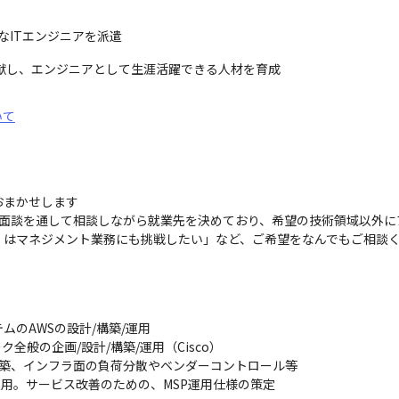
なITエンジニアを派遣
献し、エンジニアとして生涯活躍できる人材を育成
いて
まかせします

面談を通して相談しながら就業先を決めており、希望の技術領域以外に
くはマネジメント業務にも挑戦したい」など、ご希望をなんでもご相談
のAWSの設計/構築/運用

般の企画/設計/構築/運用（Cisco）

構築、インフラ面の負荷分散やベンダーコントロール等

/運用。サービス改善のための、MSP運用仕様の策定