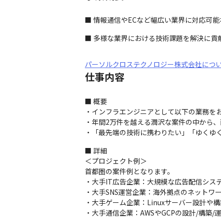
■ 情報通信やECなど幅広い業界に対応可能
■ 多様な業界における技術課題を解決に貢
パーソルクロステクノロジー株式会社につ
仕事内容
■ 概要

・インフラエンジニアとして以下の業務をお
・年間2万件を越える潤沢な案件の中から、
・「最先端の技術に携わりたい」「ゆくゆ
■ 詳細

＜プロジェクト例＞

首都圏の案件例となります。

・大手IT広告企業：大規模な広告配信システム
・大手SNS運営企業：海外拠点のネットワーク全
・大手ゲーム企業：Linuxサーバー設計や
・大手通信企業：AWSやGCPの設計/構築