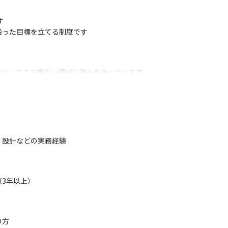


った目標を立てる制度です

ワークまで幅広い領域に強みを持っています

戦していくことも可能です

に関わる上流工程のプロジェクトから、スペシャリストとして技術に携わ
、設計などの実務経験
3年以上）
方
