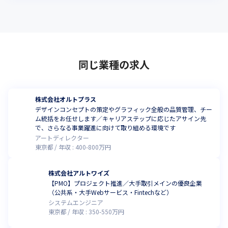
同じ業種の求人
株式会社オルトプラス
デザインコンセプトの策定やグラフィック全般の品質管理、チー
ム統括をお任せします／キャリアステップに応じたアサイン先
で、さらなる事業躍進に向けて取り組める環境です
アートディレクター
東京都
年収 :
400
-
800
万円
株式会社アルトワイズ
【PMO】プロジェクト推進／大手取引メインの優良企業
（公共系・大手Webサービス・Fintechなど）
システムエンジニア
東京都
年収 :
350
-
550
万円