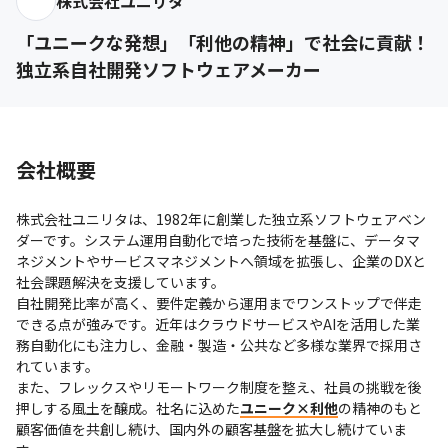
株式会社ユニリタ
「ユニークな発想」「利他の精神」で社会に貢献！
独立系自社開発ソフトウェアメーカー
会社概要
株式会社ユニリタは、1982年に創業した独立系ソフトウェアベン
ダーです。システム運用自動化で培った技術を基盤に、データマ
ネジメントやサービスマネジメントへ領域を拡張し、企業のDXと
社会課題解決を支援しています。

自社開発比率が高く、要件定義から運用までワンストップで伴走
できる点が強みです。近年はクラウドサービスやAIを活用した業
務自動化にも注力し、金融・製造・公共など多様な業界で採用さ
れています。

また、フレックスやリモートワーク制度を整え、社員の挑戦を後
押しする風土を醸成。社名に込めた
ユニーク×利他
の精神のもと
顧客価値を共創し続け、国内外の顧客基盤を拡大し続けていま