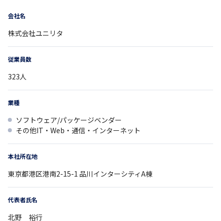
会社名
株式会社ユニリタ
従業員数
323
人
業種
ソフトウェア/パッケージベンダー
その他IT・Web・通信・インターネット
本社所在地
東京都
港区港南2-15-1
品川インターシティA棟
代表者氏名
北野 裕行