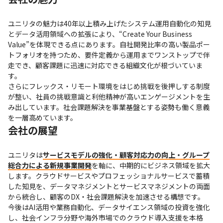
ユニリタの魅力は40年以上積み上げたシステム運用自動化の知見
とデータ活用領域への拡張により、“Create Your Business 
Value”を体現できる点にあります。自社開発比率の高い製品ポー
トフォリオを持つため、要件定義から運用までワンストップで伴
走でき、顧客課題に迅速に対応できる組織文化が根づいていま
す。

さらにフレックス・リモート環境をはじめ挑戦を後押しする制度
が整い、社員の挑戦意識と利他精神が高いエンゲージメントを生
み出しています。社会課題解決を事業基盤とする姿勢も働く意義
を一層高めています。
会社の展望
ユニリタは
サービスモデルの強化・顧客対応力の向上・グループ
総合力による新規事業開発
を軸に、中期的にビジネス領域を拡大
します。クラウドサービスやプロフェッショナルサービスで蓄積
した知見を、データマネジメントとサービスマネジメントの両面
から統合し、顧客のDX・社会課題解決を加速させる構想です。

今後はAI活用や業務自動化、データサイエンス領域の投資を強化
し、社会インフラ分野や海外市場でのクラウド導入支援を本格