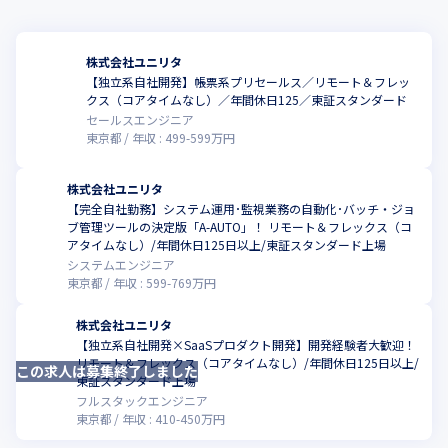
株式会社ユニリタ
【独立系自社開発】帳票系プリセールス／リモート＆フレッ
こ
クス（コアタイムなし）／年間休日125／東証スタンダード
セールスエンジニア
東京都
年収 :
499
-
599
万円
株式会社ユニリタ
【完全自社勤務】システム運用･監視業務の自動化･バッチ・ジョ
ブ管理ツールの決定版「A-AUTO」！ リモート＆フレックス（コ
こ
アタイムなし）/年間休日125日以上/東証スタンダード上場
システムエンジニア
東京都
年収 :
599
-
769
万円
株式会社ユニリタ
【独立系自社開発×SaaSプロダクト開発】開発経験者大歓迎！
リモート＆フレックス（コアタイムなし）/年間休日125日以上/
この求人は募集終了しました
こ
東証スタンダード上場
フルスタックエンジニア
東京都
年収 :
410
-
450
万円