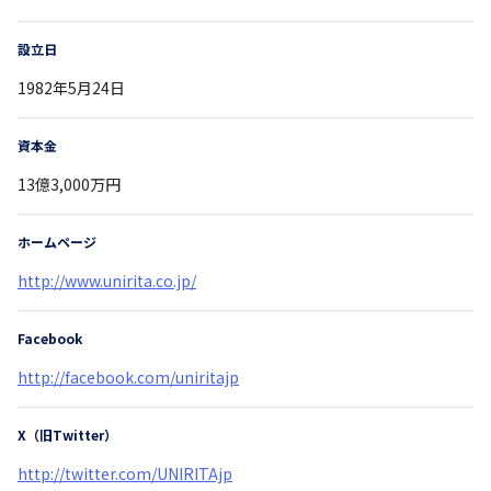
設立日
1982年5月24日
資本金
13億3,000万円
ホームページ
http://www.unirita.co.jp/
Facebook
http://facebook.com/uniritajp
X（旧Twitter）
http://twitter.com/UNIRITAjp