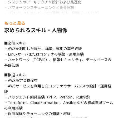
・システムのアーキテクチャ設計および最適化

・パフォーマンスチューニングと負荷試験

・プロジェクトメンバーとの連携（PM、開発チームなど）

・セキュリティ対策の実施（WAF/IPS/IDS等）
もっと見る
（変更の範囲）会社の定める業務
求められるスキル・人物像
【組織構成】

■必須スキル

エンジニアリング部門には多様なバックグラウンドを持つメンバ
・AWSを利用した設計、構築、運用の業務経験

ーが集結しています。

・Linuxサーバまたはコンテナの構築・運用経験

PM、バックエンドエンジニア、フロントエンドエンジニア、デザ
・ネットワーク（TCP/IP）、情報セキュリティ、データベースの
イナーなど、職域を超えたコラボレーションが活発に行われる環
基礎知識
境です。
■歓迎スキル

・AWS認定資格保有

・AWSサービスを利用したコンテナやサーバレスの設計・運用経
験

・バックエンド開発経験（PHP、Python、Ruby等）

・Terraform、CloudFormation、Ansibleなどの構成管理ツール
の利用経験

・負荷試験やチューニングの知識・経験
