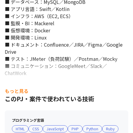
■ データベース：MySQL／MongoDB

■ アプリ言語：Swift／Kotlin

■ インフラ：AWS（EC2, ECS）

■ 監視・BI：Mackerel

■ 仮想環境：Docker

■ 開発環境：Linux

■ ドキュメント：Confluence／JIRA／Figma／Google 
Drive

■ テスト：JMeter（負荷試験）／Postman／Mocky

■ コミュニケーション：GoogleMeet／Slack／
ChatWork
もっと見る
このPJ・案件で使われている技術
プログラミング言語
HTML
CSS
JavaScript
PHP
Python
Ruby