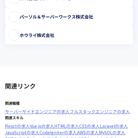
パーソル＆サーバーワークス株式会社
ホウライ株式会社
関連リンク
関連職種
サーバーサイドエンジニア
の求人
フルスタックエンジニア
の求人
関連スキル
React
の求人
Vue.js
の求人
HTML
の求人
CSS
の求人
Laravel
の求人
JavaScript
の求人
CodeIgniter
の求人
AWS
の求人
MySQL
の求人