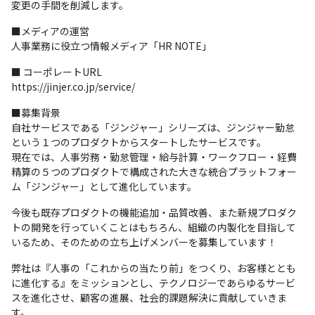
変更の手間を削減します。
■メディアの運営

人事業務に役立つ情報メディア「HR NOTE」
■ コーポレートURL

https://jinjer.co.jp/service/
■募集背景

自社サービスである「ジンジャー」シリーズは、ジンジャー勤怠
という１つのプロダクトからスタートしたサービスです。

現在では、人事労務・勤怠管理・給与計算・ワークフロー・経費
精算の５つのプロダクトで構成された大きな統合プラットフォー
ム「ジンジャー」として進化しています。
今後も既存プロダクトの機能追加・品質改善、また新規プロダク
トの開発を行っていくことはもちろん、組織の内製化を目指して
いるため、そのための立ち上げメンバーを募集しています！
弊社は『人事の「これからの当たり前」をつくり、お客様ととも
に進化する』をミッションとし、テクノロジーであらゆるサービ
スを進化させ、顧客の進展、社会的課題解決に貢献していきま
す。
