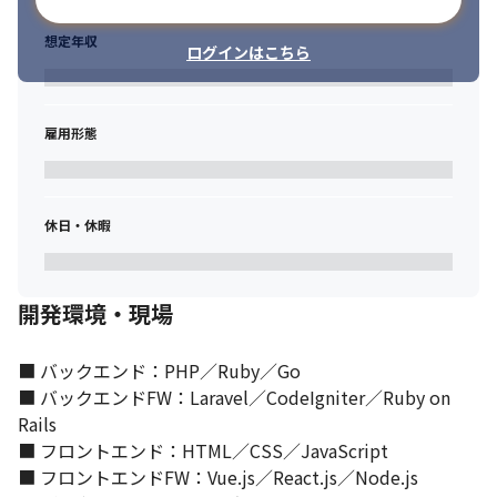
想定年収
ログインはこちら
雇用形態
休日・休暇
開発環境・現場
■ バックエンド：PHP／Ruby／Go

■ バックエンドFW：Laravel／CodeIgniter／Ruby on 
Rails

■ フロントエンド：HTML／CSS／JavaScript

■ フロントエンドFW：Vue.js／React.js／Node.js
