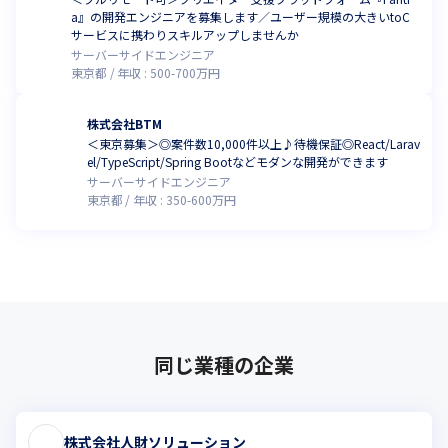
a』の開発エンジニアを募集します／ユーザー規模の大きいtoC
サービスに携わりスキルアップしませんか
サーバーサイドエンジニア
東京都
年収 :
500
-
700
万円
株式会社BTM
＜東京募集＞◎案件数10,000件以上♪待機保証◎React/Larav
el/TypeScript/Spring Bootなどモダンな開発ができます
サーバーサイドエンジニア
東京都
年収 :
350
-
600
万円
同じ業種の企業
株式会社人財ソリューション