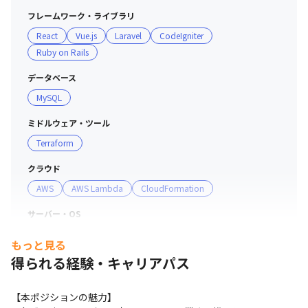
フレームワーク・ライブラリ
React
Vue.js
Laravel
CodeIgniter
Ruby on Rails
データベース
MySQL
ミドルウェア・ツール
Terraform
クラウド
AWS
AWS Lambda
CloudFormation
サーバー・OS
Linux
もっと見る
得られる経験・キャリアパス
プロジェクト管理
JIRA
Confluence
【本ポジションの魅力】

支給PC