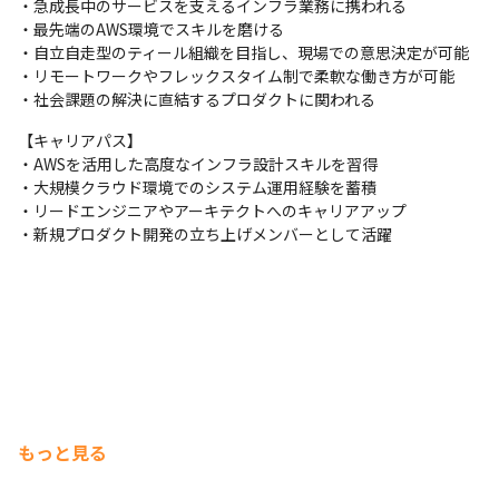
・急成長中のサービスを支えるインフラ業務に携われる

現場で選択可能（Windows/Mac）
・最先端のAWS環境でスキルを磨ける

・自立自走型のティール組織を目指し、現場での意思決定が可能

・リモートワークやフレックスタイム制で柔軟な働き方が可能

・社会課題の解決に直結するプロダクトに関われる
【キャリアパス】

・AWSを活用した高度なインフラ設計スキルを習得

・大規模クラウド環境でのシステム運用経験を蓄積

・リードエンジニアやアーキテクトへのキャリアアップ

・新規プロダクト開発の立ち上げメンバーとして活躍
もっと見る