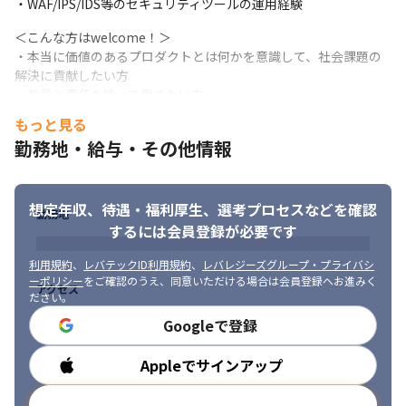
・WAF/IPS/IDS等のセキュリティツールの運用経験
＜こんな方はwelcome！＞

・本当に価値のあるプロダクトとは何かを意識して、社会課題の
解決に貢献したい方

・裁量と責任を持って働きたい方

・組織を創ることに興味がある方

もっと見る
・トライ＆エラーを繰り返しながら、失敗を糧に成長できる方
勤務地・給与・その他情報
想定年収、待遇・福利厚生、
選考プロセスなどを確認
勤務地
するには会員登録が必要です
利用規約
、
レバテックID利用規約
、
レバレジーズグループ・プライバシ
ーポリシー
をご確認のうえ、同意いただける場合は会員登録へお進みく
アクセス
ださい。
Googleで登録
Appleでサインアップ
勤務時間
メールアドレスで登録