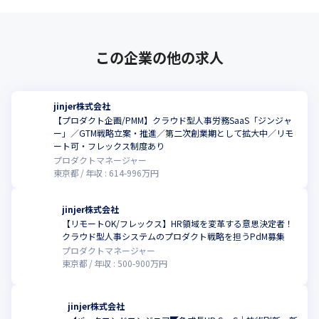
この企業の他の求人
jinjer株式会社
【プロダクト企画/PMM】クラウド型人事労務SaaS「ジンジャ
ー」／GTM戦略立案・推進／第二次創業期として拡大中／リモ
こ
ート可・フレックス制度あり
プロダクトマネージャー
東京都
年収 :
614
-
996
万円
jinjer株式会社
【リモートOK/フレックス】HR領域を変革する意思決定者！
こ
クラウド型人事システムのプロダクト戦略を担うPdM募集
プロダクトマネージャー
東京都
年収 :
500
-
900
万円
jinjer株式会社