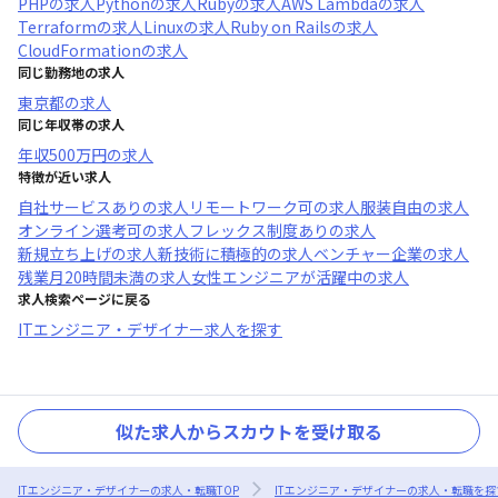
PHP
の求人
Python
の求人
Ruby
の求人
AWS Lambda
の求人
Terraform
の求人
Linux
の求人
Ruby on Rails
の求人
CloudFormation
の求人
同じ勤務地の求人
東京都
の求人
同じ年収帯の求人
年収
500万円
の求人
特徴が近い求人
自社サービスあり
の求人
リモートワーク可
の求人
服装自由
の求人
オンライン選考可
の求人
フレックス制度あり
の求人
新規立ち上げ
の求人
新技術に積極的
の求人
ベンチャー企業
の求人
残業月20時間未満
の求人
女性エンジニアが活躍中
の求人
求人検索ページに戻る
ITエンジニア・デザイナー求人を探す
似た求人からスカウトを受け取る
ITエンジニア・デザイナーの求人・転職TOP
ITエンジニア・デザイナーの求人・転職を探