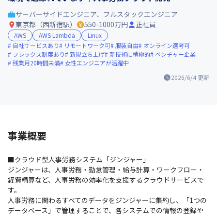
サーバーサイドエンジニア、フルスタックエンジニア
東京都（西新宿駅）
550-1000万円
正社員
AWS
AWS Lambda
Linux
自社サービスあり
リモートワーク可
服装自由
オンライン選考可
フレックス制度あり
新規立ち上げ
新技術に積極的
ベンチャー企業
残業月20時間未満
女性エンジニアが活躍中
2026/6/4
更新
事業概要
■クラウド型人事労務システム「ジンジャー」

ジンジャーは、人事労務・勤怠管理・給与計算・ワークフロー・
経費精算など、人事労務の効率化を支援するクラウドサービスで
す。

人事労務に関わるすべてのデータをジンジャーに集約し、「1つの
データベース」で管理することで、各システムでの情報の登録や