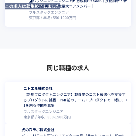
◢バックエンドエンジニア◤急成長HR SaaS｜技術刷新・新
この求人は募集終了しました
こ
規開発の中核へ｜裁量大コアメンバー｜
フルスタックエンジニア
東京都
年収 :
550
-
1000
万円
同じ職種の求人
ニトエル株式会社
【新規プロダクトエンジニア】製造業のコスト最適化を支援す
るプロダクトに挑戦｜PMF前のチーム・プロダクトで一緒に0→
1を創る仲間を募集
フルスタックエンジニア
東京都
年収 :
800
-
1500
万円
虎の穴ラボ株式会社
＜フルリモート可＞クリエイター支援プラットフォーム『Fanti