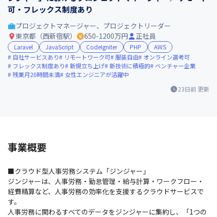
可・フレックス制度あり
プロジェクトマネージャー、プロジェクトリーダー
東京都（西新宿駅）
650-1200万円
正社員
Laravel
JavaScript
CodeIgniter
PHP
AWS
自社サービスあり
リモートワーク可
服装自由
オンライン選考可
フレックス制度あり
新規立ち上げ
新技術に積極的
ベンチャー企業
残業月20時間未満
女性エンジニアが活躍中
23日前
更新
事業概要
■クラウド型人事労務システム「ジンジャー」

ジンジャーは、人事労務・勤怠管理・給与計算・ワークフロー・
経費精算など、人事労務の効率化を支援するクラウドサービスで
す。

人事労務に関わるすべてのデータをジンジャーに集約し、「1つの