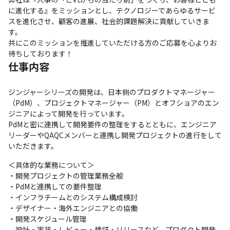
に進化する』をミッションとし、テクノロジーであらゆるサービ
スを進化させ、顧客の進展、社会的課題解決に貢献していきま
す。

共にこのミッションを推進していただける方のご応募を心よりお
待ちしております！
仕事内容
ジンジャーシリーズの開発は、日本側のプロダクトマネージャー
（PdM）、プロジェクトマネージャー（PM）とオフショアのエン
ジニアによって開発を行っています。

PdMと密に連携して開発要件の整理をするとともに、エンジニア
リーダーやQAQCメンバーと連携し開発プロジェクトの進行をして
いただきます。
＜具体的な業務について＞

・開発プロジェクトの管理業務全般

・PdMと連携しての要件整理

・インフラチームとのシステム構成検討

・デザイナー・海外エンジニアとの協働

・開発スケジュール管理

　設計・実装・レビュー・検証・リリースなど、プロダクト開発