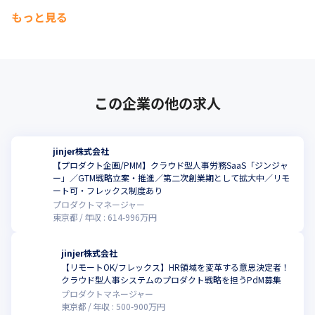
もっと見る
この企業の他の求人
jinjer株式会社
【プロダクト企画/PMM】クラウド型人事労務SaaS「ジンジャ
ー」／GTM戦略立案・推進／第二次創業期として拡大中／リモ
こ
ート可・フレックス制度あり
プロダクトマネージャー
東京都
年収 :
614
-
996
万円
jinjer株式会社
【リモートOK/フレックス】HR領域を変革する意思決定者！
こ
クラウド型人事システムのプロダクト戦略を担うPdM募集
プロダクトマネージャー
東京都
年収 :
500
-
900
万円