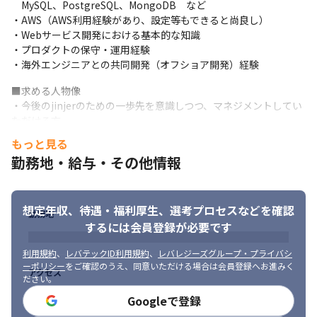
　MySQL、PostgreSQL、MongoDB　など

・AWS（AWS利用経験があり、設定等もできると尚良し）

・Webサービス開発における基本的な知識

・プロダクトの保守・運用経験

・海外エンジニアとの共同開発（オフショア開発）経験
■求める人物像

・今後のjinjerのための一歩先を意識しつつ、マネジメントしてい
ただける方

・本当に価値のあるプロダクトとは何かを意識して、社会課題の
もっと見る
解決に貢献したい方

勤務地・給与・その他情報
・裁量と責任を持って働きたい方

・組織を創ることに興味がある方

・トライ＆エラーを繰り返しながら、失敗を糧に成長できる方
想定年収、待遇・福利厚生、
選考プロセスなどを確認
勤務地
するには会員登録が必要です
利用規約
、
レバテックID利用規約
、
レバレジーズグループ・プライバシ
ーポリシー
をご確認のうえ、同意いただける場合は会員登録へお進みく
アクセス
ださい。
Googleで登録