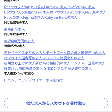
React
の求人
Vue.js
の求人
Laravel
の求人
JavaScript
の求人
Go
の求人
CodeIgniter
の求人
PHP
の求人
AWS
の求人
MySQL
の求人
Ruby
の求人
Figma
の求人
Ruby on Rails
の求人
同じ勤務地の求人
東京都
の求人
同じ年収帯の求人
年収
600万円
の求人
特徴が近い求人
自社サービスあり
の求人
リモートワーク可
の求人
服装自由
の求人
オンライン選考可
の求人
フレックス制度あり
の求人
新規立ち上げ
の求人
新技術に積極的
の求人
ベンチャー企業
の求人
残業月20時間未満
の求人
女性エンジニアが活躍中
の求人
求人検索ページに戻る
ITエンジニア・デザイナー求人を探す
似た求人からスカウトを受け取る