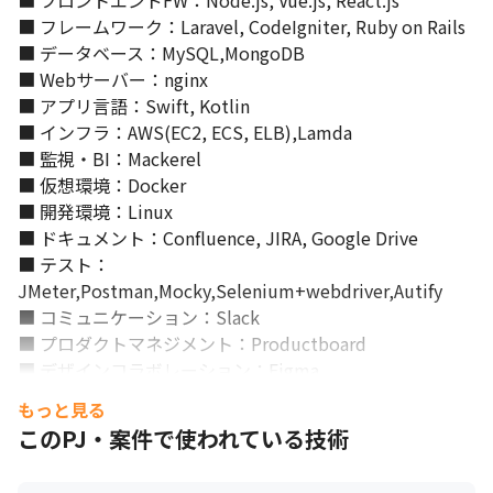
■ フロントエンドFW：Node.js, Vue.js, React.js

■ フレームワーク：Laravel, CodeIgniter, Ruby on Rails

■ データベース：MySQL,MongoDB

■ Webサーバー：nginx

■ アプリ言語：Swift, Kotlin

■ インフラ：AWS(EC2, ECS, ELB),Lamda

■ 監視・BI：Mackerel

■ 仮想環境：Docker

■ 開発環境：Linux

■ ドキュメント：Confluence, JIRA, Google Drive

■ テスト：
JMeter,Postman,Mocky,Selenium+webdriver,‎Autify

■ コミュニケーション：Slack

■ プロダクトマネジメント：Productboard

■ デザインコラボレーション：Figma
もっと見る
このPJ・案件で使われている技術