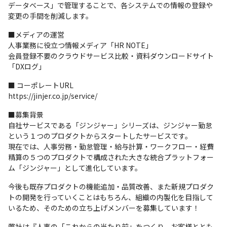
データベース」で管理することで、各システムでの情報の登録や
変更の手間を削減します。
■メディアの運営

人事業務に役立つ情報メディア「HR NOTE」

会員登録不要のクラウドサービス比較・資料ダウンロードサイト
「DXログ」
■ コーポレートURL

https://jinjer.co.jp/service/
■募集背景

自社サービスである「ジンジャー」シリーズは、ジンジャー勤怠
という１つのプロダクトからスタートしたサービスです。

現在では、人事労務・勤怠管理・給与計算・ワークフロー・経費
精算の５つのプロダクトで構成された大きな統合プラットフォー
ム「ジンジャー」として進化しています。
今後も既存プロダクトの機能追加・品質改善、また新規プロダク
トの開発を行っていくことはもちろん、組織の内製化を目指して
いるため、そのための立ち上げメンバーを募集しています！
弊社は『人事の「これからの当たり前」をつくり、お客様ととも