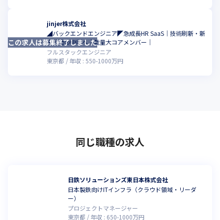
jinjer株式会社
◢バックエンドエンジニア◤急成長HR SaaS｜技術刷新・新
この求人は募集終了しました
こ
規開発の中核へ｜裁量大コアメンバー｜
フルスタックエンジニア
東京都
年収 :
550
-
1000
万円
同じ職種の求人
日鉄ソリューションズ東日本株式会社
日本製鉄向けITインフラ（クラウド領域・リーダ
ー）
プロジェクトマネージャー
東京都
年収 :
650
-
1000
万円