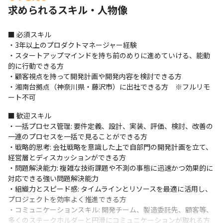
・プロダクト品質管理: ご専門性に合わせデザイン、設計やコード
求められるスキル・人物像
レビューやテストなどプロダクト品質管理

・要件定義および複数部門との調整: ハードウェア・ソフトウェ
■ 必須スキル

ア・マテリアル・オペレーションといった他の研究開発実行部門
・3年以上のプロダクトマネージャー経験

とも密に連携を取り、開発推進
・スタートアップマインドを持ち前のめりに進めていける、能動
的に行動できる方

■ 今後取り組みたいこと / 期待したいこと

・顧客視点を持って開発計画や開発内容を検討できる方

・事業領域拡大に合わせて、開発拡販戦略の策定

・湘南台拠点（神奈川県・藤沢市）に出社できる方　※フルリモ
・市場分析やユーザーフィードバック、データに基づくプロダク
ート不可
ト改善

・プロダクト戦略策定の立案から実行までおよび進捗管理
■ 歓迎スキル

・一括プロセス管理: 要件定義、設計、実装、評価、検討、改善の
一連のプロセスを一括で見ることができる方

・戦略的思考: 会社戦略を意識した上で自部門の開発計画を立て、
経営層とディスカッションができる方

・問題解決能力: 複雑な技術課題や不測の事態に迅速かつ効果的に
対応できる強い問題解決能力

・組織力とスピード感: タイムラインとリソースを最適に活用し、
プロジェクトを効率よく推進できる方

・コミュニケーションスキル: 開発チーム、製造委託先、顧客等、
多くのステークホルダーと円滑にコミュニケーションが取れる方
