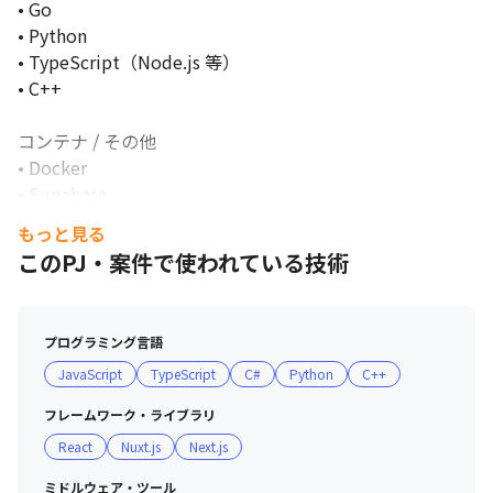
• Go

• Python

• TypeScript（Node.js 等）

• C++

コンテナ / その他

• Docker

• Supabase

もっと見る
ソースコードバージョン管理

このPJ・案件で使われている技術
• Git, GitHub

インフラストラクチャ

プログラミング言語
• GCP（Google Cloud Platform）

JavaScript
TypeScript
C#
Python
C++
• Vercel

フレームワーク・ライブラリ
コミュニケーション・ドキュメンテーション

React
Nuxt.js
Next.js
• Slack

• Notion

ミドルウェア・ツール