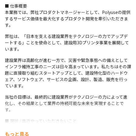
■ 仕事概要

本業務では、弊社プロダクトマネージャーとして、Polyuseの提供
するサービス価値を最大化するプロダクト開発を牽引いただきま
す。
弊社は、「日本を支える建設業界をテクノロジーの力でアップデ
ートする」ことを使命として、建設用3Dプリンタ事業を展開して
います。
建設業界は高齢化が進む一方で、災害や緊急事態への備えとして
インフラ維持工事のニーズは日々高まっています。私たちはその課
題に直接取り組むスタートアップとして、建設特化型のハードウ
ェア、ソフトウェア、サービスの企画、設計、製造、販売を行っ
ています。
当社の目標は、最終的に建設業界がテクノロジーの力によって進
化し、その結果として業界の持続可能な未来を実現することで
す。
■ 現状 / 直近やっていただきたいこと

・オペレーションや顧客ニーズに基づいた課題の整理と解決に向
もっと見る
けた推進と開発
