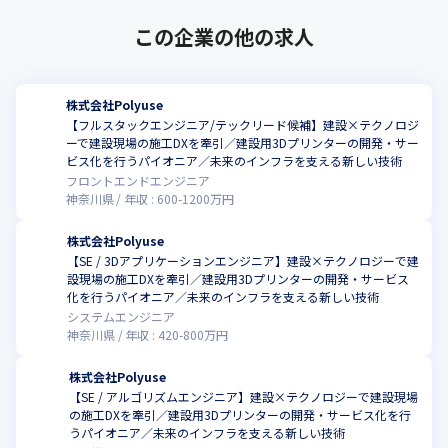
できるよう努力しています。
この企業の他の求人
当社の強みは、これらの特色を生かして建設業界の課題解決に真
剣に取り組むことです。私たちはテクノロジーを通じて、業界、
そして日本の未来をより良くしたいと考えています。
株式会社Polyuse
【フルスタックエンジニア/テックリード候補】建設×テクノロジ
※1：国土交通省主催「令和4年度 インフラDX大賞」の優秀賞にて
ーで建設現場の施工DXを牽引／建設用3Dプリンターの開発・サー
受賞。同年度の同賞において、建設用3Dプリンターメーカーとし
ビス化を行うパイオニア／未来のインフラを支える新しい技術
ての受賞は株式会社Polyuseのみです（2023年3月時点）

フロントエンドエンジニア
※2：経済産業省主導のスタートアップ支援プログラム「J-
神奈川県
年収 :
600
-
1200
万円
Startup」に2023年度選出されました（2023年4月時点）
株式会社Polyuse
【SE / 3Dアプリケーションエンジニア】建設×テクノロジーで建
設現場の施工DXを牽引／建設用3Dプリンターの開発・サービス
化を行うパイオニア／未来のインフラを支える新しい技術
システムエンジニア
神奈川県
年収 :
420
-
800
万円
株式会社Polyuse
【SE / アルゴリズムエンジニア】建設×テクノロジーで建設現場
の施工DXを牽引／建設用3Dプリンターの開発・サービス化を行
うパイオニア／未来のインフラを支える新しい技術