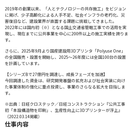
2019年の創業以来、「人とテクノロジーの共存施工」をビジョン
に掲げ、少子高齢化による人手不足、社会インフラの老朽化、災
害復旧など、建設業界が直面する課題に挑戦してきました。

2022年には国内初（※）となる国土交通省管轄工事での活用を実
現し、現在までに公共事業を中心に200件以上の施工実績を誇りま
す。
さらに、2025年9月より国産建設用3Dプリンタ「Polyuse One」
の全国販売・設置を開始し、2025〜26年度には全国100台の設置
を計画しています。
【シリーズBで27億円を調達し、成長フェーズを加速】

今回調達した資金は、研究開発基盤の拡充および社会実装に向け
た事業体制の強化に重点投資し、事業のさらなる拡大を目指しま
す。
※出典：日経クロステック／日経コンストラクション『公共工事
初「本設構造物を印刷」、生産性向上に3Dプリンターが浮上』
（2022.03.14掲載）
仕事内容