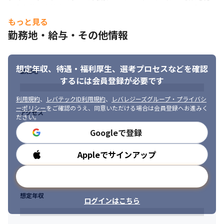
・多角的思考能力: 技術開発から、カスタマーサクセスまで多様な
フェーズを経てプロジェクトが進行するため、多角的な視点と柔
もっと見る
軟性がある方

勤務地・給与・その他情報
・イノベーションへの情熱: 当社のビジョンに共感し、テクノロジ
ーを用いて建設業界を革新する意欲と情熱がある方

・持続可能な視点: 環境や社会への配慮を念頭に、持続可能な製品
想定年収、待遇・福利厚生、
選考プロセスなどを確認
開発ができる方

勤務地
するには会員登録が必要です
・細部への注意力: サービス、プロダクトの品質の確保において、
細部までしっかりとチェックができる方

利用規約
、
レバテックID利用規約
、
レバレジーズグループ・プライバシ
・リーダーシップ: チーム(5人-10人程度)をまとめ、プロジェクト
ーポリシー
をご確認のうえ、同意いただける場合は会員登録へお進みく
を成功に導くリーダーシップ能力があり、実績のある方

アクセス
ださい。
・プロジェクトマネジメント: アジャイルやスクラムといったフレ
Googleで登録
ームワークを活用し、変化の早い環境の中で適切にプロジェクト
を成功に導いた実績のある方

Appleでサインアップ
・ものづくり企業、メーカーでのプロダクトマネジメント経験の
勤務時間
ある方

・プロダクトデザイン経験のある方

メールアドレスで登録
・ハードウェア設計や製造、ソフトウェア設計や開発、両者の橋
想定年収
渡し領域での開発経験のある方

ログインはこちら
・スタートアップ企業でのプロダクト立ち上げやマーケティン
グ、グロース実績のある方