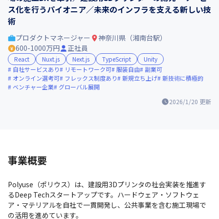
ス化を行うパイオニア／未来のインフラを支える新しい技
術
プロダクトマネージャー
神奈川県（湘南台駅）
600-1000万円
正社員
React
Nuxt.js
Next.js
TypeScript
Unity
自社サービスあり
リモートワーク可
服装自由
副業可
オンライン選考可
フレックス制度あり
新規立ち上げ
新技術に積極的
ベンチャー企業
グローバル展開
2026/1/20
更新
事業概要
Polyuse（ポリウス）は、建設用3Dプリンタの社会実装を推進す
るDeep Techスタートアップです。ハードウェア・ソフトウェ
ア・マテリアルを自社で一貫開発し、公共事業を含む施工現場で
の活用を進めています。