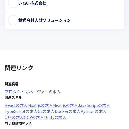
J-CAT株式会社
株式会社人財ソリューション
関連リンク
関連職種
プロダクトマネージャー
の求人
関連スキル
React
の求人
Nuxt.js
の求人
Next.js
の求人
JavaScript
の求人
TypeScript
の求人
C#
の求人
Docker
の求人
Python
の求人
C++
の求人
GCP
の求人
Unity
の求人
同じ勤務地の求人