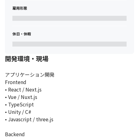
■ 求める人物像

雇用形態
・弊社のカルチャーとマッチする方

・過去のやり方や慣習にとらわれず、必要に応じて書籍や動画、
記事などインプットを積極的に取り入れようとする方

・既存のやり方がうまくいかなさそう、あわなさそうと思ったら
休日・休暇
新たなやり方を模索する方

・自身の役割に限らず、協働するメンバーの話などを積極的にキ
ャッチ解釈し理解を深めようとするスタンスの方

開発環境・現場
・自身の役割に限らず、積極的にチャレンジして他の領域に関し
ても必要とあらばセクションを飛び越えてでも当事者として参加
しよう、議論に参加しようとする方

アプリケーション開発

・成長意欲が高く、前のめりに取り組んでいただけるスタートア
Frontend

ップマインドの強い方

• React / Next.js

・自ら手を動かし、地道な作業も愚直にこなせる方
• Vue / Nuxt.js

• TypeScript

• Unity / C#

• Javascript / three.js

Backend
