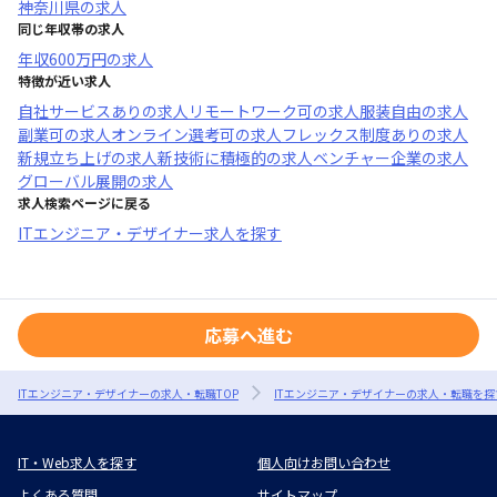
神奈川県
の求人
同じ年収帯の求人
年収
600万円
の求人
特徴が近い求人
自社サービスあり
の求人
リモートワーク可
の求人
服装自由
の求人
副業可
の求人
オンライン選考可
の求人
フレックス制度あり
の求人
新規立ち上げ
の求人
新技術に積極的
の求人
ベンチャー企業
の求人
グローバル展開
の求人
求人検索ページに戻る
ITエンジニア・デザイナー求人を探す
応募へ進む
ITエンジニア・デザイナーの求人・転職TOP
ITエンジニア・デザイナーの求人・転職を探
IT・Web求人を探す
個人向けお問い合わせ
よくある質問
サイトマップ