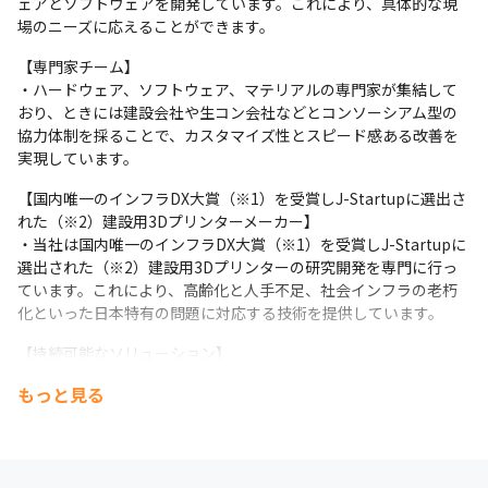
ェアとソフトウェアを開発しています。これにより、具体的な現
場のニーズに応えることができます。
【専門家チーム】

・ハードウェア、ソフトウェア、マテリアルの専門家が集結して
おり、ときには建設会社や生コン会社などとコンソーシアム型の
協力体制を採ることで、カスタマイズ性とスピード感ある改善を
実現しています。
【国内唯一のインフラDX大賞（※1）を受賞しJ-Startupに選出さ
れた（※2）建設用3Dプリンターメーカー】

・当社は国内唯一のインフラDX大賞（※1）を受賞しJ-Startupに
選出された（※2）建設用3Dプリンターの研究開発を専門に行っ
ています。これにより、高齢化と人手不足、社会インフラの老朽
化といった日本特有の問題に対応する技術を提供しています。
【持続可能なソリューション】

・Polyuseのテクノロジーは、持続可能なインフラ体制を目指し、
もっと見る
環境にも配慮した製品開発を進めています。
【ユーザーフレンドリー】

・私たちは誰でも簡単に使える製品を目指しており、継続的な改
良と新規開発を通じて、多くの建設現場で安全かつ効率的に利用