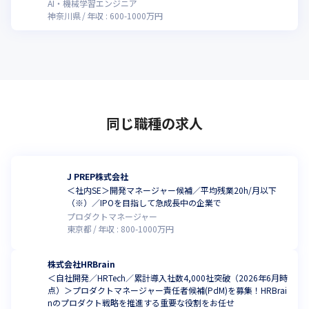
AI・機械学習エンジニア
神奈川県
年収 :
600
-
1000
万円
同じ職種の求人
J PREP株式会社
＜社内SE＞開発マネージャー候補／平均残業20h/月以下
（※）／IPOを目指して急成長中の企業で
プロダクトマネージャー
東京都
年収 :
800
-
1000
万円
株式会社HRBrain
＜自社開発／HRTech／累計導入社数4,000社突破（2026年6月時
点）＞プロダクトマネージャー責任者候補(PdM)を募集！HRBrai
nのプロダクト戦略を推進する重要な役割をお任せ