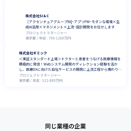
株式会社SI＆C
［アクセンチュアグループIN]~アプリPM~モダンな環境×生
成AI活用×マネジメント×上流~設計開発をお任せします
プロジェクトマネージャー
東京都
年収 :
700
-
1200
万円
株式会社ギミック
＜東証スタンダード上場＞ドクターと患者をつなげる医療情報を
積極的に発信！Webシステム開発のディレクション経験を活か
し、医療DXに向けた自社サービスの開発に上流工程から携わりま
せんか
プロジェクトマネージャー
東京都
年収 :
522
-
889
万円
同じ業種の企業