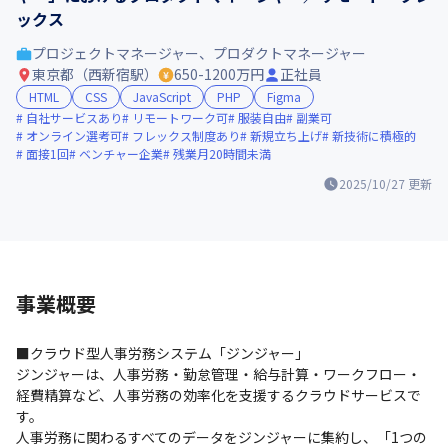
ックス
プロジェクトマネージャー、プロダクトマネージャー
東京都（西新宿駅）
650-1200万円
正社員
HTML
CSS
JavaScript
PHP
Figma
自社サービスあり
リモートワーク可
服装自由
副業可
オンライン選考可
フレックス制度あり
新規立ち上げ
新技術に積極的
面接1回
ベンチャー企業
残業月20時間未満
2025/10/27
更新
事業概要
■クラウド型人事労務システム「ジンジャー」

ジンジャーは、人事労務・勤怠管理・給与計算・ワークフロー・
経費精算など、人事労務の効率化を支援するクラウドサービスで
す。

人事労務に関わるすべてのデータをジンジャーに集約し、「1つの