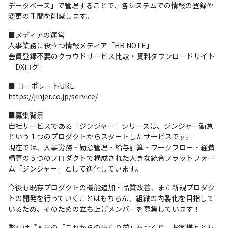
データベース」で管理することで、各システムでの情報の登録や
変更の手間を削減します。
■メディアの運営

人事業務に役立つ情報メディア「HR NOTE」

会員登録不要のクラウドサービス比較・資料ダウンロードサイト
「DXログ」
■ コーポレートURL

https://jinjer.co.jp/service/
■募集背景

自社サービスである「ジンジャー」シリーズは、ジンジャー勤怠
という１つのプロダクトからスタートしたサービスです。

現在では、人事労務・勤怠管理・給与計算・ワークフロー・経費
精算の５つのプロダクトで構成された大きな統合プラットフォー
ム「ジンジャー」として進化しています。
今後も既存プロダクトの機能追加・品質改善、また新規プロダク
トの開発を行っていくことはもちろん、組織の内製化を目指して
いるため、そのための立ち上げメンバーを募集しています！
弊社は『人事の「これからの当たり前」をつくり、お客様ととも