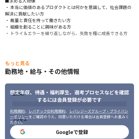
■求める人物像

・ 本当に価値のあるプロダクトとは何かを意識して、社会課題の
解決に貢献したい方

・ 裁量と責任を持って働きたい方

・ 組織を創ることに興味がある方

・ トライ＆エラーを繰り返しながら、失敗を糧に成長できる方
もっと見る
勤務地・給与・その他情報
想定年収、待遇・福利厚生、
選考プロセスなどを確認
勤務地
するには会員登録が必要です
利用規約
、
レバテックID利用規約
、
レバレジーズグループ・プライバシ
ーポリシー
をご確認のうえ、同意いただける場合は会員登録へお進みく
アクセス
ださい。
Googleで登録