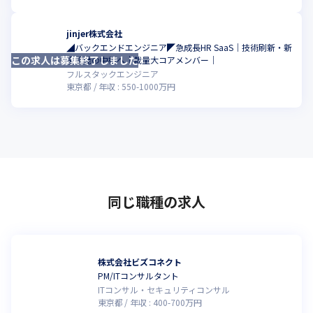
jinjer株式会社
◢バックエンドエンジニア◤急成長HR SaaS｜技術刷新・新
この求人は募集終了しました
こ
規開発の中核へ｜裁量大コアメンバー｜
フルスタックエンジニア
東京都
年収 :
550
-
1000
万円
同じ職種の求人
株式会社ビズコネクト
PM/ITコンサルタント
ITコンサル・セキュリティコンサル
東京都
年収 :
400
-
700
万円