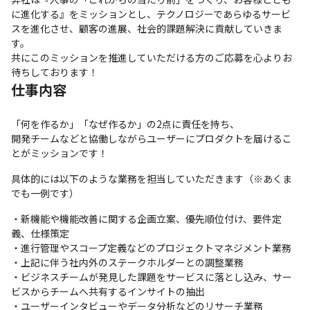
に進化する』をミッションとし、テクノロジーであらゆるサービ
スを進化させ、顧客の進展、社会的課題解決に貢献していきま
す。

共にこのミッションを推進していただける方のご応募を心よりお
待ちしております！
仕事内容
「何を作るか」「なぜ作るか」の2点に責任を持ち、

開発チームなどと協働しながらユーザーにプロダクトを届けるこ
とがミッションです！
具体的には以下のような業務を担当していただきます（※あくま
でも一例です）
・新機能や機能改善に関する企画立案、優先順位付け、要件定
義、仕様策定

・進行管理やスコープ定義などのプロジェクトマネジメント業務

・上記に伴う社内外のステークホルダーとの調整業務

・ビジネスチームが発見した課題をサービスに落とし込み、サー
ビスからチームへ共有するインサイトの抽出

・ユーザーインタビューやデータ分析などのリサーチ業務