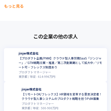
もっと見る
この企業の他の求人
jinjer株式会社
【プロダクト企画/PMM】クラウド型人事労務SaaS「ジンジャ
ー」／GTM戦略立案・推進／第二次創業期として拡大中／リモ
こ
ート可・フレックス制度あり
プロダクトマネージャー
東京都
年収 :
614
-
996
万円
jinjer株式会社
【リモートOK/フレックス】HR領域を変革する意思決定者！
こ
クラウド型人事システムのプロダクト戦略を担うPdM募集
プロダクトマネージャー
東京都
年収 :
500
-
900
万円