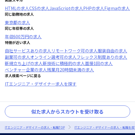
HTML
の求人
CSS
の求人
JavaScript
の求人
PHP
の求人
Figma
の求人
同じ勤務地の求人
東京都
の求人
同じ年収帯の求人
年収
600万円
の求人
特徴が近い求人
自社サービスあり
の求人
リモートワーク可
の求人
服装自由
の求人
副業可
の求人
オンライン選考可
の求人
フレックス制度あり
の求人
新規立ち上げ
の求人
新技術に積極的
の求人
面接1回
の求人
ベンチャー企業
の求人
残業月20時間未満
の求人
求人検索ページに戻る
ITエンジニア・デザイナー求人を探す
似た求人からスカウトを受け取る
ITエンジニア・デザイナーの求人・転職TOP
ITエンジニア・デザイナーの求人・転職を探